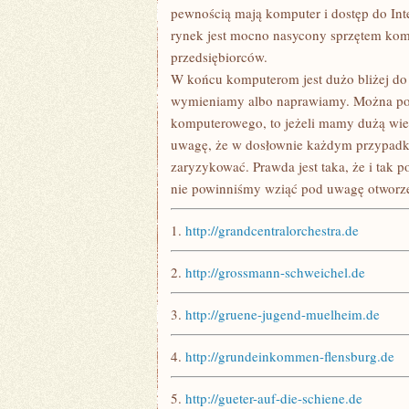
pewnością mają komputer i dostęp do Inte
rynek jest mocno nasycony sprzętem komp
przedsiębiorców.
W końcu komputerom jest dużo bliżej do
wymieniamy albo naprawiamy. Można powi
komputerowego, to jeżeli mamy dużą wie
uwagę, że w dosłownie każdym przypadku 
zaryzykować. Prawda jest taka, że i tak po
nie powinniśmy wziąć pod uwagę otworz
1.
http://grandcentralorchestra.de
2.
http://grossmann-schweichel.de
3.
http://gruene-jugend-muelheim.de
4.
http://grundeinkommen-flensburg.de
5.
http://gueter-auf-die-schiene.de