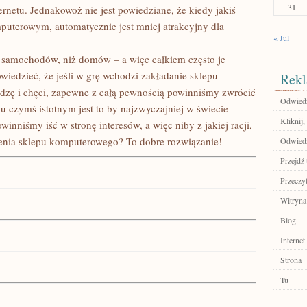
31
rnetu. Jednakowoż nie jest powiedziane, że kiedy jakiś
uterowym, automatycznie jest mniej atrakcyjny dla
« Jul
 samochodów, niż domów – a więc całkiem często je
edzieć, że jeśli w grę wchodzi zakładanie sklepu
Rekl
dzę i chęci, zapewne z całą pewnością powinniśmy zwrócić
Odwiedź
czymś istotnym jest to by najzwyczajniej w świecie
Kliknij,
winniśmy iść w stronę interesów, a więc niby z jakiej racji,
enia sklepu komputerowego? To dobre rozwiązanie!
Odwiedź
Przejdź 
Przeczyt
Witryna
Blog
Internet
Strona
Tu