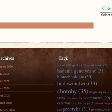
Cate
Categories
rchives
Tagi:
antyki
(27)
apteka
(27)
asertywność
(27)
ugust 2026
badania genetyczne
(31)
ly 2026
biotechnologia
(30)
ne 2026
budownictwo
(33)
ay 2026
choroby
(35)
diagnostyka
(28
ril 2026
e-commerce
(29)
Dieta
(28)
dom
(26)
arch 2026
egzaminy
(28)
farmacja
(27)
fitness medyc
genetyka
(31)
gry edukacyjne
bruary 2026
(26)