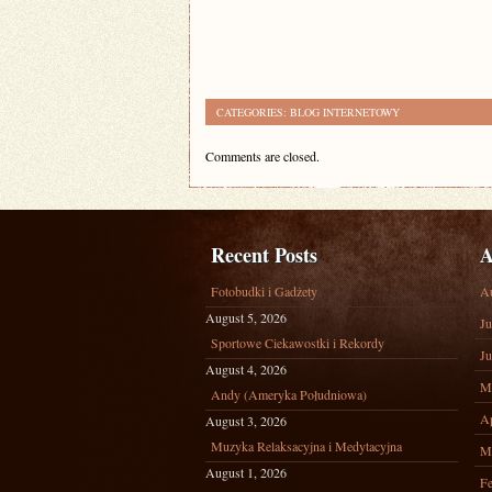
CATEGORIES:
BLOG INTERNETOWY
Comments are closed.
Recent Posts
A
Fotobudki i Gadżety
A
August 5, 2026
Ju
Sportowe Ciekawostki i Rekordy
Ju
August 4, 2026
M
Andy (Ameryka Południowa)
Ap
August 3, 2026
Muzyka Relaksacyjna i Medytacyjna
M
August 1, 2026
Fe