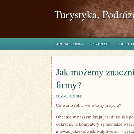
Turystyka, Podróż
STRONA GŁÓWNA
SPIS TREŚCI
BLOG INT
Jak możemy znacznie
firmy?
ON
COMMENTS OFF
JAK
Co warto robić we własnym życiu?
MOŻEMY
ZNACZNIE
USPRAWNIĆ
Obecnie w naszym kraju jest dużo sklepó
DZIAŁANIE
SWOJEJ
odkrycie, iż komputery są niemalże wszę
FIRMY?
miewać jakiekolwiek wątpliwości – wyst