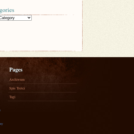
gories
Pages
Archiwum
Spis Treści
Tagi
)
zny