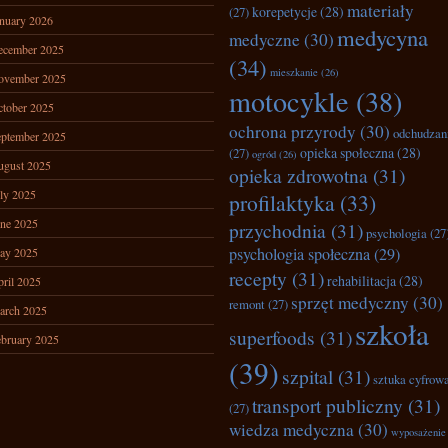
materiały
korepetycje
(28)
(27)
nuary 2026
medycyna
medyczne
(30)
ecember 2025
(34)
mieszkanie
(26)
ovember 2025
motocykle
(38)
tober 2025
ochrona przyrody
(30)
odchudzan
ptember 2025
opieka społeczna
(28)
(27)
ogród
(26)
ugust 2025
opieka zdrowotna
(31)
ly 2025
profilaktyka
(33)
ne 2025
przychodnia
(31)
psychologia
(27
psychologia społeczna
(29)
ay 2025
recepty
(31)
rehabilitacja
(28)
ril 2025
sprzęt medyczny
(30)
remont
(27)
arch 2025
szkoła
superfoods
(31)
bruary 2025
(39)
szpital
(31)
sztuka cyfrow
transport publiczny
(31)
(27)
wiedza medyczna
(30)
wyposażenie