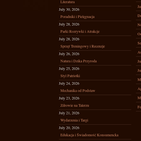
Literatura
Ja
July 30, 2026
D
Poradniki i Pielęgnacja
July 28, 2026
N
Parki Rozrywki i Atrakcje
Oc
July 28, 2026
Se
Sprzęt Treningowy i Recenzje
A
July 26, 2026
Natura i Dzika Przyroda
Ju
July 25, 2026
Ju
Styl Patriotki
M
July 24, 2026
Ap
Mechanika od Podstaw
M
July 23, 2026
Zdrowie na Talerzu
Fe
July 21, 2026
Wydarzenia i Targi
July 20, 2026
Edukacja i Świadomość Konsumencka