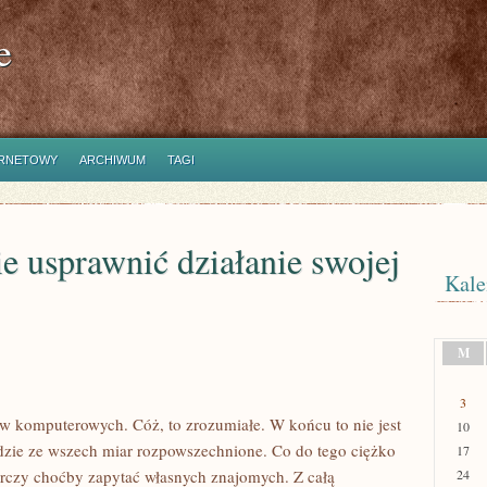
e
ERNETOWY
ARCHIWUM
TAGI
 usprawnić działanie swojej
Kale
M
3
w komputerowych. Cóż, to zrozumiałe. W końcu to nie jest
10
dzie ze wszech miar rozpowszechnione. Co do tego ciężko
17
arczy choćby zapytać własnych znajomych. Z całą
24