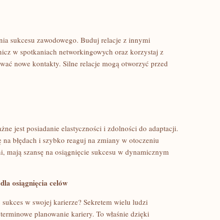
a sukcesu zawodowego. Buduj ⁤relacje z⁤ innymi ​
nicz w spotkaniach ‌networkingowych ⁢oraz korzystaj z⁤
ć nowe kontakty.⁣ Silne relacje‌ mogą⁢ otworzyć przed
ażne jest posiadanie elastyczności i zdolności do adaptacji.
ię na ⁤błędach i⁤ szybko⁤ reaguj na zmiany w otoczeniu
ni,⁣ mają ⁢szansę na osiągnięcie‍ sukcesu w dynamicznym
 dla osiągnięcia celów
 sukces w swojej​ karierze? ‌Sekretem wielu ludzi
erminowe planowanie kariery. ⁣To⁤ właśnie‌ dzięki