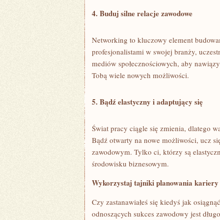
4.‌ Buduj silne ⁢relacje zawodowe
Networking to kluczowy ⁣element budowani
profesjonalistami w swojej branży, uczest
mediów społecznościowych, ​aby nawiązywa
Tobą wiele ‌nowych możliwości.
5.⁣ Bądź elastyczny i adaptujący ⁤się
Świat pracy ciągle się ⁢zmienia, ​dlatego w
Bądź otwarty ‌na nowe‍ możliwości, ‍ucz ⁤s
⁤zawodowym. Tylko ci, którzy są ‌elastycz
środowisku‌ biznesowym.
Wykorzystaj ⁤tajniki ⁤planowania kariery
Czy zastanawiałeś się kiedyś jak osiągnąć‌
odnoszących sukces zawodowy⁤ jest ​długot