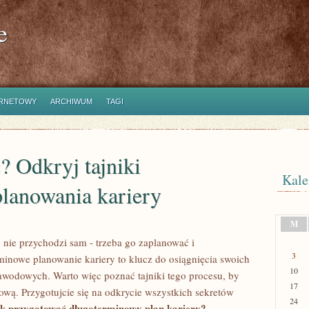
e
ERNETOWY
ARCHIWUM
TAGI
? Odkryj tajniki
Kale
lanowania kariery
M
ie przychodzi sam -​ trzeba ⁣go zaplanować​ i
3
minowe planowanie ​kariery to klucz do osiągnięcia swoich
10
awodowych. Warto⁢ więc poznać tajniki​ tego procesu, by
17
dową. Przygotujcie się​ na odkrycie wszystkich⁣ sekretów
24
k przygotować długoterminowy plan kariery?