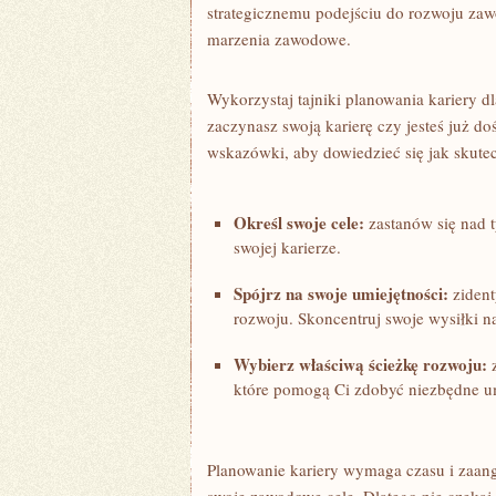
strategicznemu podejściu⁤ do rozwoju za
marzenia zawodowe.
Wykorzystaj tajniki planowania ‌kariery d
zaczynasz swoją karierę czy⁤ jesteś już d
wskazówki, aby dowiedzieć‍ się jak skut
Określ swoje ⁣cele:
zastanów⁣ się nad t
swojej‌ karierze.
Spójrz na swoje umiejętności:
‍zident
rozwoju.‌ Skoncentruj swoje ‍wysiłki n
Wybierz ‌właściwą ⁢ścieżkę ⁢rozwoju:
z
które pomogą Ci zdobyć niezbędne ⁤u
Planowanie kariery wymaga ‌czasu i zaangaż