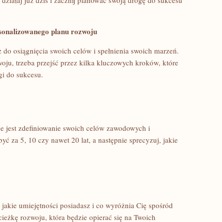
działaj​ już dziś i⁣ zacznij planować⁢ swoją drogę do ‌sukcesu⁣
rsonalizowanego planu rozwoju
 ⁢osiągnięcia swoich ⁢celów i ​spełnienia swoich ‍marzeń.
ju, trzeba przejść przez‌ kilka kluczowych⁢ kroków, ⁣które
i⁣ do sukcesu.
 jest ⁤zdefiniowanie ⁣swoich ‍celów zawodowych i
 za ​5,‍ 10 czy nawet ‌20 lat, a⁤ następnie sprecyzuj, jakie⁢
jakie umiejętności posiadasz i‌ co ‍wyróżnia Cię spośród
ścieżkę rozwoju, która będzie opierać się na Twoich