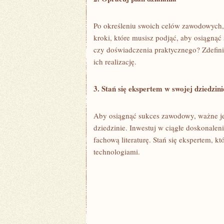
Po określeniu swoich celów zawodowych, 
kroki,‍ które musisz podjąć, aby osiągnąć 
czy‍ doświadczenia praktycznego?⁤ Zdefiniuj
ich realizację.
3. Stań ‍się ekspertem ⁤w swojej dziedzini
Aby​ osiągnąć sukces zawodowy, ważne jes
⁢dziedzinie. Inwestuj w⁤ ciągłe ‌doskonalen
fachową literaturę. Stań⁣ się ekspertem, kt
technologiami.