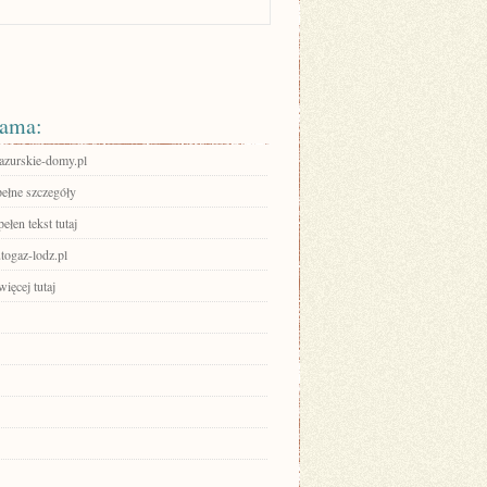
ama:
zurskie-domy.pl
pełne szczegóły
ełen tekst tutaj
ogaz-lodz.pl
ięcej tutaj