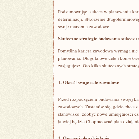
Podsumowując, sukces w ⁤planowaniu kari
determinacji. Stworzenie długoterminowego 
swoje ⁢marzenia zawodowe.
Skuteczne strategie budowania sukcesu
Pomyślna kariera zawodowa wymaga nie tyl
planowania. Długofalowe cele i konsekwe
zasługujesz. ⁣Oto ⁣kilka⁤ skutecznych​ stra
1. Określ swoje cele zawodowe
Przed rozpoczęciem budowania swojej kari
zawodowych. Zastanów​ się, ‍gdzie chcesz
stanowisko, zdobyć nowe umiejętności⁤ cz
⁢łatwiej będzie Ci opracować ⁢plan działani
2. Opracuj plan działania