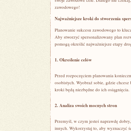
swoje zawodowe‌ cele. Dlatego ‍nie czekaj, 
zawodowego!
Najważniejsze kroki⁣ do stworzenia spe
Planowanie sukcesu zawodowego to klucz do
Aby​ stworzyć spersonalizowany plan ⁤rozwo
pomogą⁣ określić najważniejsze etapy drog
1. Określenie celów
Przed rozpoczęciem planowania ⁢konieczne
osobistych.‌ Wyobraź sobie, gdzie chcesz być
kroki będą niezbędne do ich osiągnięcia.
2. Analiza swoich mocnych stron
Przemyśl, w czym jesteś naprawdę dobry,‍ 
‍innych. Wykorzystaj to,‍ aby⁢ wyznaczyć ​