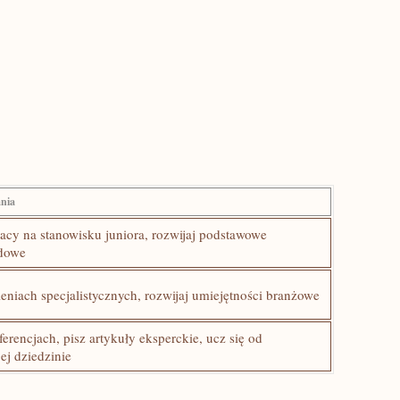
nia
racy na stanowisku juniora, ‌rozwijaj podstawowe
odowe
eniach specjalistycznych, ​rozwijaj umiejętności branżowe
erencjach, pisz⁤ artykuły eksperckie, ucz się od
ej dziedzinie