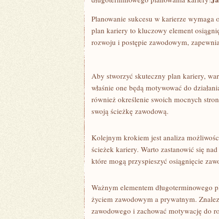
Planowanie sukcesu w karierze wymaga od
plan kariery to ‍kluczowy element osiągni
rozwoju i postępie ⁤zawodowym,‌ zapewniaj
Aby stworzyć skuteczny plan kariery, war
właśnie one będą motywować do działania
również‌ określenie swoich‌ mocnych stro
swoją ścieżkę zawodową.
Kolejnym krokiem jest analiza możliwości​
ścieżek kariery. Warto zastanowić się na
które mogą⁤ przyspieszyć osiągnięcie za
Ważnym elementem długoterminowego plan
życiem zawodowym a prywatnym. Znalezie
zawodowego ⁤i⁣ zachować motywację ‌do r