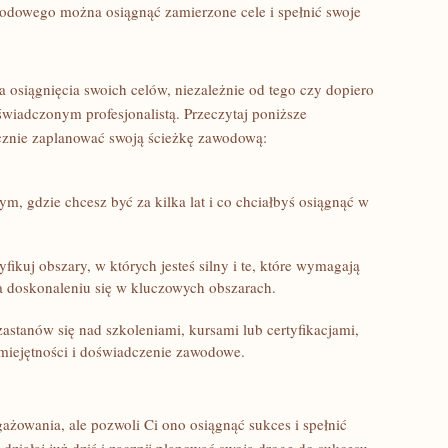
wodowego można osiągnąć zamierzone cele i spełnić swoje
la ⁢osiągnięcia swoich celów, niezależnie od tego czy dopiero
oświadczonym profesjonalistą. Przeczytaj poniższe
ecznie zaplanować swoją ścieżkę zawodową:
ym, gdzie chcesz być za kilka ‌lat i co chciałbyś osiągnąć w
yfikuj ⁤obszary, ⁣w ⁤których‍ jesteś silny‍ i te,​ które wymagają
a‍ doskonaleniu ​się w‍ kluczowych ‍obszarach.
astanów się nad szkoleniami, kursami lub certyfikacjami,
miejętności i​ doświadczenie zawodowe.
owania, ale pozwoli Ci ‌ono‍ osiągnąć sukces ⁤i ‍spełnić