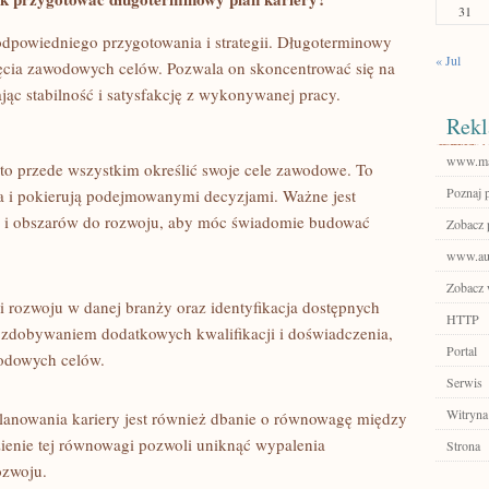
31
powiedniego ​przygotowania i strategii. Długoterminowy​
« Jul
ęcia zawodowych⁢ celów. Pozwala‍ on⁤ skoncentrować się na
ąc ‌stabilność i ⁤satysfakcję z ⁣wykonywanej pracy.
Rekl
www.ma
to ‍przede wszystkim‍ określić swoje cele zawodowe. To
Poznaj 
 i pokierują podejmowanymi ‌decyzjami. Ważne jest
n i obszarów ⁢do rozwoju, aby móc świadomie ​budować
Zobacz p
www.aut
Zobacz w
 rozwoju w danej branży oraz ⁢identyfikacja ⁣dostępnych
HTTP
d‌ zdobywaniem dodatkowych kwalifikacji ‍i doświadczenia,
Portal
wodowych celów.
Serwis
Witryna
owania kariery jest również‌ dbanie o⁢ równowagę między
nie tej równowagi‍ pozwoli uniknąć wypalenia
Strona
ozwoju.