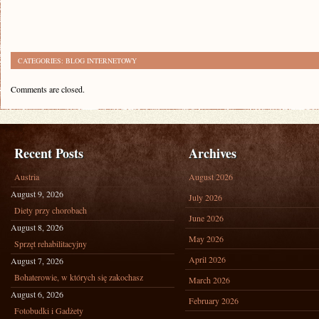
CATEGORIES:
BLOG INTERNETOWY
Comments are closed.
Recent Posts
Archives
Austria
August 2026
August 9, 2026
July 2026
Diety przy chorobach
June 2026
August 8, 2026
May 2026
Sprzęt rehabilitacyjny
April 2026
August 7, 2026
Bohaterowie, w których się zakochasz
March 2026
August 6, 2026
February 2026
Fotobudki i Gadżety