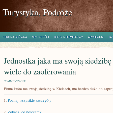
Turystyka, Podróże
STRONA GŁÓWNA
SPIS TREŚCI
BLOG INTERNETOWY
ARCHIWUM
TA
Jednostka jaka ma swoją siedzibę
wiele do zaoferowania
ON
COMMENTS OFF
JEDNOSTKA
Firma która ma swoją siedzibę w Kielcach, ma bardzo dużo do zapr
JAKA
MA
SWOJĄ
1.
Poznaj wszystkie szczegóły
SIEDZIBĘ
W
KIELCACH,
2.
Zobacz, co polecamy
MA