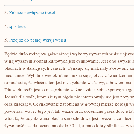
WIELE
DO
ZAOFEROWANIA
3.
Zobacz powiązane treści
4.
spis tresci
5.
Przejdź do pełnej wersji wpisu
Będzie dużo rodzajów galwanizacji wykorzystywanych w dzisiejszyc
w najwyższym stopniu kultowych jest cynkowanie. Jest ono zwykle 
blachach w dzisiejszych czasach. Cynkuje się materiały stosowane z
mechanice. Wybitnie wielokrotnie można się spotkać z twierdzeniem
samochodu, że właśnie ten jest niesłychanie właściwy, albowiem ma
Dla wielu osób jest to niesłychanie ważne i zdają sobie sprawę z te
Jednak dla osób, które się tym nigdy nie interesowały nie jest pozy
oraz znaczący. Ocynkowanie zapobiega w głównej mierze korozji wyn
powietrza, wobec tego jest tak ważne oraz doceniane przez dość isto
wtrącić, że ocynkowana blacha samochodowa jest uważana za nieznis
żywotność jest datowana na około 30 lat, a mało który silnik jest w s