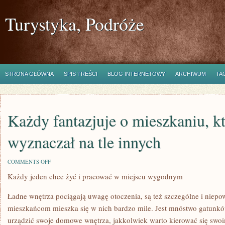
Turystyka, Podróże
STRONA GŁÓWNA
SPIS TREŚCI
BLOG INTERNETOWY
ARCHIWUM
TA
Każdy fantazjuje o mieszkaniu, kt
wyznaczał na tle innych
ON
COMMENTS OFF
KAŻDY
Każdy jeden chce żyć i pracować w miejscu wygodnym
FANTAZJUJE
O
MIESZKANIU,
Ładne wnętrza pociągają uwagę otoczenia, są też szczególne i niepo
KTÓRY
BĘDZIE
mieszkańcom mieszka się w nich bardzo mile. Jest mnóstwo gatunkó
SIĘ
urządzić swoje domowe wnętrza, jakkolwiek warto kierować się swo
WYZNACZAŁ