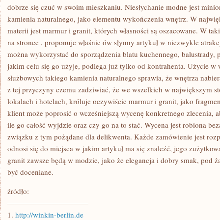
NA
dobrze się czuć w swoim mieszkaniu. Niesłychanie modne jest mini
TLE
kamienia naturalnego, jako elementu wykończenia wnętrz. W najwię
INNYCH
materii jest marmur i granit, których własności są oszacowane. W taki
na stronce
, proponuje właśnie ów słynny artykuł w niezwykle atrakc
można wykorzystać do sporządzenia blatu kuchennego, balustrady, p
jakim celu się go użyje, podlega już tylko od kontrahenta. Użycie 
służbowych takiego kamienia naturalnego sprawia, że wnętrza nabiera
z tej przyczyny czemu zadziwiać, że we wszelkich w największym s
lokalach i hotelach, króluje oczywiście marmur i granit, jako frag
klient może poprosić o wcześniejszą wycenę konkretnego zlecenia, a
ile go całość wyjdzie oraz czy go na to stać. Wycena jest robiona bez
związku z tym pożądane dla delikwenta. Każde zamówienie jest roz
odnosi się do miejsca w jakim artykuł ma się znaleźć, jego zużytkow
granit zawsze będą w modzie, jako że elegancja i dobry smak, pod 
być doceniane.
źródło:
———————————
1.
http://winkin-berlin.de