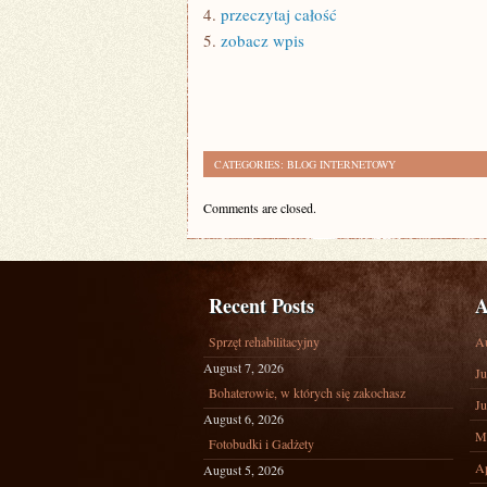
4.
przeczytaj całość
5.
zobacz wpis
CATEGORIES:
BLOG INTERNETOWY
Comments are closed.
Recent Posts
A
Sprzęt rehabilitacyjny
A
August 7, 2026
Ju
Bohaterowie, w których się zakochasz
Ju
August 6, 2026
M
Fotobudki i Gadżety
Ap
August 5, 2026