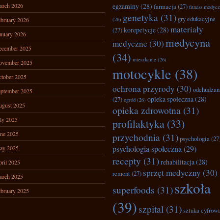
arch 2026
egzaminy
(28)
farmacja
(27)
fitness medyc
genetyka
(31)
gry edukacyjne
bruary 2026
(26)
materiały
korepetycje
(28)
(27)
nuary 2026
medycyna
medyczne
(30)
ecember 2025
(34)
mieszkanie
(26)
ovember 2025
motocykle
(38)
tober 2025
ochrona przyrody
(30)
odchudzan
ptember 2025
opieka społeczna
(28)
(27)
ogród
(26)
ugust 2025
opieka zdrowotna
(31)
ly 2025
profilaktyka
(33)
ne 2025
przychodnia
(31)
psychologia
(27
psychologia społeczna
(29)
ay 2025
recepty
(31)
rehabilitacja
(28)
ril 2025
sprzęt medyczny
(30)
remont
(27)
arch 2025
szkoła
superfoods
(31)
bruary 2025
(39)
szpital
(31)
sztuka cyfrow