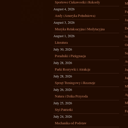
Sportowe Ciekawostki i Rekordy
M
August 4, 2026
Fe
Andy (Ameryka Południowa)
Ja
August 3, 2026
D
Muzyka Relaksacyjna i Medytacyjna
August 1, 2026
N
Literatura
Oc
July 30, 2026
Se
Poradniki i Pielęgnacja
A
July 28, 2026
Parki Rozrywki i Atrakcje
Ju
July 28, 2026
Ju
Sprzęt Treningowy i Recenzje
M
July 26, 2026
Ap
Natura i Dzika Przyroda
M
July 25, 2026
Styl Patriotki
Fe
July 24, 2026
Mechanika od Podstaw