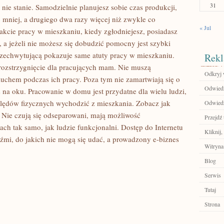
31
ę nie stanie. Samodzielnie planujesz sobie czas produkcji,
 mniej, a drugiego dwa razy więcej niż zwykle co
« Jul
akcie pracy w mieszkaniu, kiedy zgłodniejesz, posiadasz
, a jeżeli nie możesz się dobudzić pomocny jest szybki
rzechwytującą pokazuje same atuty pracy w mieszkaniu.
Rekl
 rozstrzygnięcie dla pracujących mam. Nie muszą
Odkryj 
luchem podczas ich pracy. Poza tym nie zamartwiają się o
Odwiedź
 na oku. Pracowanie w domu jest przydatne dla wielu ludzi,
ględów fizycznych wychodzić z mieszkania. Zobacz jak
Odwiedź
w. Nie czują się odseparowani, mają możliwość
Przejdź 
ach tak samo, jak ludzie funkcjonalni. Dostęp do Internetu
Kliknij
mi, do jakich nie mogą się udać, a prowadzony e-biznes
Witryna
Blog
Serwis
Tutaj
Strona