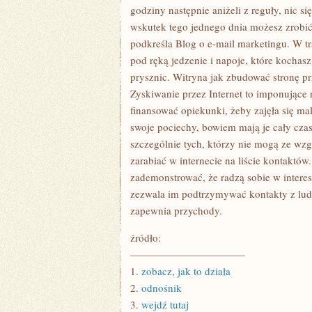
godziny następnie aniżeli z reguły, nic si
wskutek tego jednego dnia możesz zrobić
podkreśla Blog o e-mail marketingu. W tr
pod ręką jedzenie i napoje, które kochasz
prysznic. Witryna jak zbudować stronę p
Zyskiwanie przez Internet to imponujące
finansować opiekunki, żeby zajęła się ma
swoje pociechy, bowiem mają je cały czas
szczególnie tych, którzy nie mogą ze wz
zarabiać w internecie na liście kontaktó
zademonstrować, że radzą sobie w interes
zezwala im podtrzymywać kontakty z ludź
zapewnia przychody.
źródło:
———————————
1.
zobacz, jak to działa
2.
odnośnik
3.
wejdź tutaj