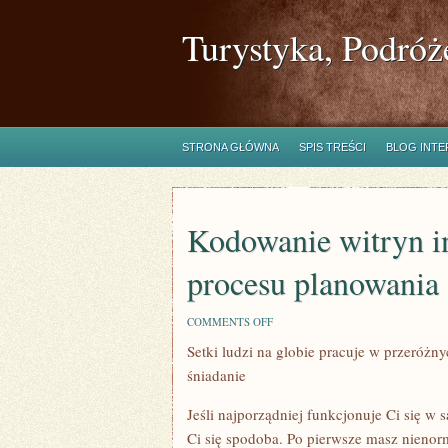
Turystyka, Podróż
STRONA GŁÓWNA
SPIS TREŚCI
BLOG INT
Kodowanie witryn i
procesu planowania 
ON
COMMENTS OFF
KODOWANIE
Setki ludzi na globie pracuje w przeróżny
WITRYN
INTERNETOWYCH
śniadanie
STANOWI
CZĘŚĆ
PROCESU
Jeśli najporządniej funkcjonuje Ci się w 
PLANOWANIA
Ci się spodoba. Po pierwsze masz nienorm
STRONY