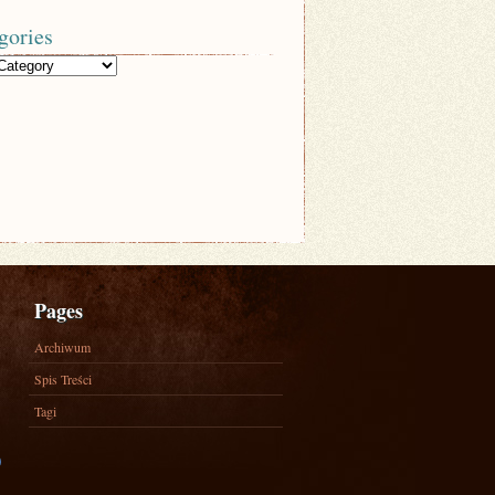
gories
Pages
Archiwum
Spis Treści
Tagi
)