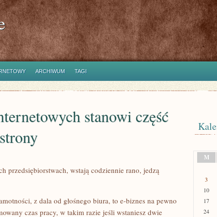
e
ERNETOWY
ARCHIWUM
TAGI
nternetowych stanowi część
Kale
strony
M
ch przedsiębiorstwach, wstają codziennie rano, jedzą
3
10
samotności, z dala od głośnego biura, to e-biznes na pewno
17
owany czas pracy, w takim razie jeśli wstaniesz dwie
24