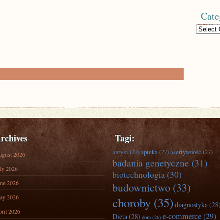
Cate
Categories
rchives
Tagi:
antyki
(27)
apteka
(27)
asertywność
(27)
ugust 2026
badania genetyczne
(31)
ly 2026
biotechnologia
(30)
ne 2026
budownictwo
(33)
ay 2026
choroby
(35)
diagnostyka
(28
ril 2026
e-commerce
(29)
Dieta
(28)
dom
(26)