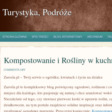
Turystyka, Podróże
STRONA GŁÓWNA
SPIS TREŚCI
BLOG INTERNETOWY
ARCHIWUM
TA
Kompostowanie i Rośliny w kuch
ON
COMMENTS OFF
KOMPOSTOWANIE
Zarosla.pl – Twój serwis o ogródku, kwiatach i życiu na działce
I
ROŚLINY
W
Zarośla.pl to kompleksowy blog poświęcony ogrodowi, roślinom i co
KUCHNI
miejsce dla każdego, kto pasjonuje się naturą i chce aranżować wokó
Niezależnie od tego, czy stawiasz pierwsze kroki w uprawie roślin, 
działkowcem, na tym portalu znajdziesz solidne inspiracje oraz info
zrealizować ogrodowe marzenia. Przeczytaj koniecznie:
Kompostowa