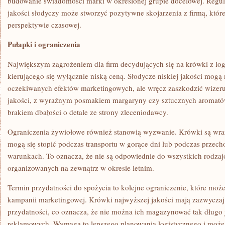
budowanie świadomości marki w określonej grupie docelowej. Regu
jakości słodyczy może stworzyć pozytywne skojarzenia z firmą, któr
perspektywie czasowej.
Pułapki i ograniczenia
Największym zagrożeniem dla firm decydujących się na krówki z log
kierującego się wyłącznie niską ceną. Słodycze niskiej jakości mogą 
oczekiwanych efektów marketingowych, ale wręcz zaszkodzić wizeru
jakości, z wyraźnym posmakiem margaryny czy sztucznych aromatów
brakiem dbałości o detale ze strony zleceniodawcy.
Ograniczenia żywiołowe również stanowią wyzwanie. Krówki są wra
mogą się stopić podczas transportu w gorące dni lub podczas prze
warunkach. To oznacza, że nie są odpowiednie do wszystkich rodzaj
organizowanych na zewnątrz w okresie letnim.
Termin przydatności do spożycia to kolejne ograniczenie, które mo
kampanii marketingowej. Krówki najwyższej jakości mają zazwyczaj
przydatności, co oznacza, że nie można ich magazynować tak długo 
reklamowych. Wymaga to lepszego planowania logistycznego i może 