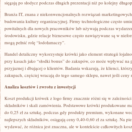
sięgają po słodycz podczas długich prezentacji niż po kolejny długop
Branża IT, znana z niekonwencjonalnych rozwiązań marketingowych,
budowania kultury organizacyjnej. Firmy technologiczne często umie
powitalnych dla nowych pracowników lub używają podczas wydarz
środowisku, gdzie relacje biznesowe często nawiązywane są w niefor
mogą pełnić rolę “lodołamaczy”.
Handel detaliczny wykorzystuje krówki jako element strategii lojalnoś
przy kasach jako “słodki bonus” do zakupów, co może wpływać na p
przyjaznej i dbającej o klientów. Badania wskazują, że klienci, któr
zakupach, częściej wracają do tego samego sklepu, nawet jeśli ceny n
Analiza kosztów i zwrotu z inwestycji
Koszt produkcji krówek z logo firmy znacznie różni się w zależności
składników i skali zamówienia. Podstawowe krówki produkowane m
do 0,25 zł za sztukę, podczas gdy produkty premium, wykonane wedł
najlepszych składników, osiągają ceny 0,40-0,60 zł za sztukę. Na pi
wydawać, że różnica jest znaczna, ale w kontekście całkowitych ko