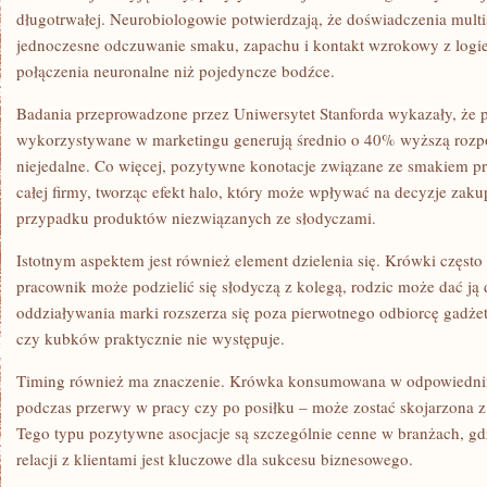
długotrwałej. Neurobiologowie potwierdzają, że doświadczenia multi
jednoczesne odczuwanie smaku, zapachu i kontakt wzrokowy z logiem
połączenia neuronalne niż pojedyncze bodźce.
Badania przeprowadzone przez Uniwersytet Stanforda wykazały, że 
wykorzystywane w marketingu generują średnio o 40% wyższą rozp
niejedalne. Co więcej, pozytywne konotacje związane ze smakiem pr
całej firmy, tworząc efekt halo, który może wpływać na decyzje zak
przypadku produktów niezwiązanych ze słodyczami.
Istotnym aspektem jest również element dzielenia się. Krówki często
pracownik może podzielić się słodyczą z kolegą, rodzic może dać ją
oddziaływania marki rozszerza się poza pierwotnego odbiorcę gadż
czy kubków praktycznie nie występuje.
Timing również ma znaczenie. Krówka konsumowana w odpowiedni
podczas przerwy w pracy czy po posiłku – może zostać skojarzona z 
Tego typu pozytywne asocjacje są szczególnie cenne w branżach, g
relacji z klientami jest kluczowe dla sukcesu biznesowego.