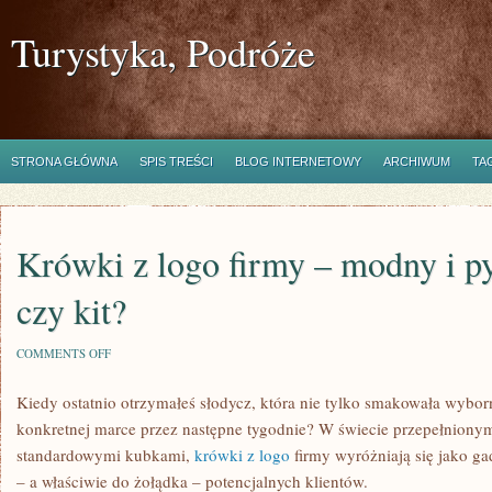
Turystyka, Podróże
STRONA GŁÓWNA
SPIS TREŚCI
BLOG INTERNETOWY
ARCHIWUM
TA
Krówki z logo firmy – modny i p
czy kit?
ON
COMMENTS OFF
KRÓWKI
Z
Kiedy ostatnio otrzymałeś słodycz, która nie tylko smakowała wybor
LOGO
FIRMY
konkretnej marce przez następne tygodnie? W świecie przepełniony
–
MODNY
standardowymi kubkami,
krówki z logo
firmy wyróżniają się jako gad
I
– a właściwie do żołądka – potencjalnych klientów.
PYSZNY