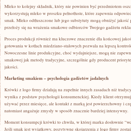
Mleko to kolejny składnik, który nie powinien być przedmiotem oszc
wykorzystują mleko w proszku pełnotłuste, które zapewnia odpowied
smak. Mleko odtłuszczone lub jego substytuty mogą obniżyć jakość 
przełoży się na wrażenia smakowe odbiorców Twojego gadżetu rek
Proces produkcji również ma kluczowe znaczenie dla końcowej jako
gotowania w kotłach miedziano-stalowych pozwala na lepszą kontrolę
Nowoczesne linie produkcyjne, choć wydajniejsze, mogą nie zapewnić
smakowej jak metody tradycyjne, szczególnie gdy producent prioryte
jakości.
Marketing smakiem – psychologia gadżetów jadalnych
Krówki z logo firmy działają na zupełnie innych zasadach niż trady
wynika z podstaw psychologii konsumenckiej. Kiedy klient otrzymuj
używać przez miesięce, ale kontakt z marką jest powierzchowny i c
natomiast angażuje zmysły w sposób znacznie bardziej intensywny.
Moment konsumpcji krówki to chwila, w której marka dosłownie “wch
Jeśli smak jest wyjątkowy, pozytywne skojarzenia z logo firmy zosta