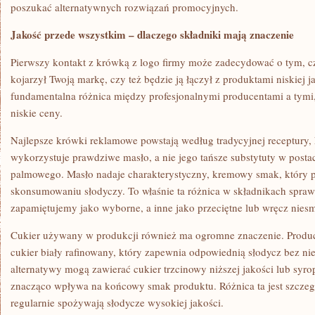
poszukać alternatywnych rozwiązań promocyjnych.
Jakość przede wszystkim – dlaczego składniki mają znaczenie
Pierwszy kontakt z krówką z logo firmy może zadecydować o tym, cz
kojarzył Twoją markę, czy też będzie ją łączył z produktami niskiej j
fundamentalna różnica między profesjonalnymi producentami a tymi,
niskie ceny.
Najlepsze krówki reklamowe powstają według tradycyjnej receptury,
wykorzystuje prawdziwe masło, a nie jego tańsze substytuty w posta
palmowego. Masło nadaje charakterystyczny, kremowy smak, który p
skonsumowaniu słodyczy. To właśnie ta różnica w składnikach spraw
zapamiętujemy jako wyborne, a inne jako przeciętne lub wręcz nies
Cukier używany w produkcji również ma ogromne znaczenie. Produce
cukier biały rafinowany, który zapewnia odpowiednią słodycz bez 
alternatywy mogą zawierać cukier trzcinowy niższej jakości lub syr
znacząco wpływa na końcowy smak produktu. Różnica ta jest szczegó
regularnie spożywają słodycze wysokiej jakości.