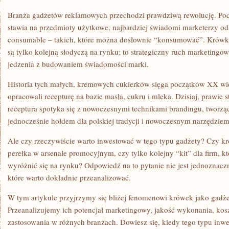
GADŻET
CZY
Branża gadżetów reklamowych przechodzi prawdziwą rewolucję. Pod
KIT?
stawia na przedmioty użytkowe, najbardziej świadomi marketerzy o
consumable – takich, które można dosłownie “konsumować”. Krówki
są tylko kolejną słodyczą na rynku; to strategiczny ruch marketingo
jedzenia z budowaniem świadomości marki.
Historia tych małych, kremowych cukierków sięga początków XX wie
opracowali recepturę na bazie masła, cukru i mleka. Dzisiaj, prawie st
receptura spotyka się z nowoczesnymi technikami brandingu, tworząc 
jednocześnie hołdem dla polskiej tradycji i nowoczesnym narzędzi
Ale czy rzeczywiście warto inwestować w tego typu gadżety? Czy k
perełka w arsenale promocyjnym, czy tylko kolejny “kit” dla firm, k
wyróżnić się na rynku? Odpowiedź na to pytanie nie jest jednoznacz
które warto dokładnie przeanalizować.
W tym artykule przyjrzymy się bliżej fenomenowi krówek jako gadż
Przeanalizujemy ich potencjał marketingowy, jakość wykonania, kosz
zastosowania w różnych branżach. Dowiesz się, kiedy tego typu inwes