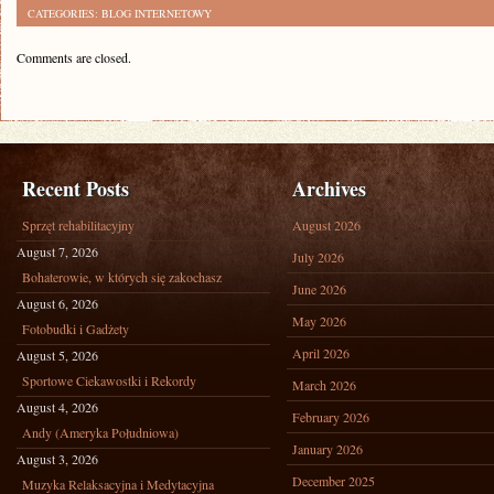
CATEGORIES:
BLOG INTERNETOWY
Comments are closed.
Recent Posts
Archives
Sprzęt rehabilitacyjny
August 2026
August 7, 2026
July 2026
Bohaterowie, w których się zakochasz
June 2026
August 6, 2026
May 2026
Fotobudki i Gadżety
April 2026
August 5, 2026
Sportowe Ciekawostki i Rekordy
March 2026
August 4, 2026
February 2026
Andy (Ameryka Południowa)
January 2026
August 3, 2026
December 2025
Muzyka Relaksacyjna i Medytacyjna