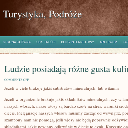
Turystyka, Podróże
STRONA GŁÓWNA
SPIS TREŚCI
BLOG INTERNETOWY
ARCHIWUM
TA
Ludzie posiadają różne gusta kuli
ON
COMMENTS OFF
LUDZIE
Jeżeli w ciele brakuje jakiś substratów mineralnych, lub witamin
POSIADAJĄ
RÓŻNE
GUSTA
Jeżeli w organizmie brakuje jakiś składników mineralnych, czy witam
KULINARNE,
RÓŻNE
naszych włosach, nasze włosy są bardzo czułe na stres, warunki śro
diecie. Pielęgnacje naszych włosów musimy zacząć od wewnątrz, po
szampony nam nie pomogą, jeśli włosy nie będą poprawnie odżywi
składnikami, jakie powinny odkryć się w diecie to cynk. Koryguje o