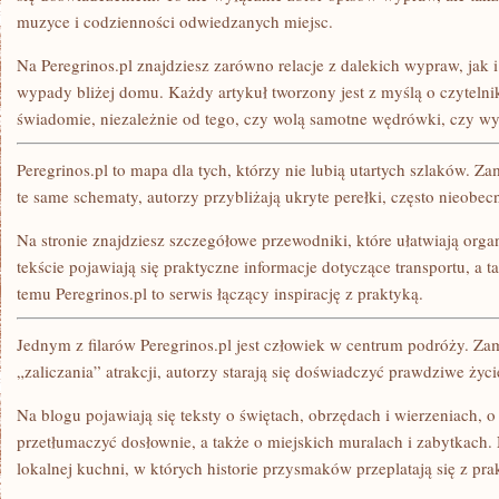
muzyce i codzienności odwiedzanych miejsc.
Na Peregrinos.pl znajdziesz zarówno relacje z dalekich wypraw, jak 
wypady bliżej domu. Każdy artykuł tworzony jest z myślą o czyteln
świadomie, niezależnie od tego, czy wolą samotne wędrówki, czy wy
Peregrinos.pl to mapa dla tych, którzy nie lubią utartych szlaków. Za
te same schematy, autorzy przybliżają ukryte perełki, często nieobe
Na stronie znajdziesz szczegółowe przewodniki, które ułatwiają or
tekście pojawiają się praktyczne informacje dotyczące transportu, a 
temu Peregrinos.pl to serwis łączący inspirację z praktyką.
Jednym z filarów Peregrinos.pl jest człowiek w centrum podróży. Zam
„zaliczania” atrakcji, autorzy starają się doświadczyć prawdziwe ży
Na blogu pojawiają się teksty o świętach, obrzędach i wierzeniach, o
przetłumaczyć dosłownie, a także o miejskich muralach i zabytkach. 
lokalnej kuchni, w których historie przysmaków przeplatają się z pr