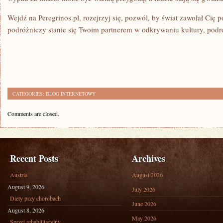
Wejdź na Peregrinos.pl, rozejrzyj się, pozwól, by świat zawołał Cię 
podróżniczy stanie się Twoim partnerem w odkrywaniu kultury, podró
CATEGORIES:
BLOG INTERNETOWY
Comments are closed.
Recent Posts
Archives
Austria
August 2026
August 9, 2026
July 2026
Diety przy chorobach
June 2026
August 8, 2026
May 2026
Sprzęt rehabilitacyjny