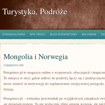
Turystyka, Podróże
STRONA GŁÓWNA
SPIS TREŚCI
BLOG INTERNETOWY
ARCHIWUM
TA
Mongolia i Norwegia
ON
COMMENTS OFF
MONGOLIA
Peregrinos.pl to magazyn online o wyprawach, obyczajach i magiczn
I
NORWEGIA
To miejsce w sieci, gdzie miłość do podróży łączy się z praktyczny
może znaleźć tu motywację do zaplanowania swojej nowej przygody
Gruzja
Peregrinos.pl – wirtualny przewodnik po wyjątkowych zakątkach świa
się doświadczeniem. To nie wyłącznie zbiór opisów wypraw, ale ta