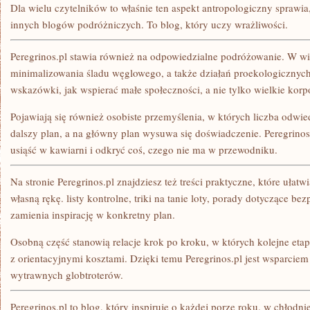
Dla wielu czytelników to właśnie ten aspekt antropologiczny sprawia, 
innych blogów podróżniczych. To blog, który uczy wrażliwości.
Peregrinos.pl stawia również na odpowiedzialne podróżowanie. W wi
minimalizowania śladu węglowego, a także działań proekologicznych.
wskazówki, jak wspierać małe społeczności, a nie tylko wielkie korp
Pojawiają się również osobiste przemyślenia, w których liczba odwie
dalszy plan, a na główny plan wysuwa się doświadczenie. Peregrinos
usiąść w kawiarni i odkryć coś, czego nie ma w przewodniku.
Na stronie Peregrinos.pl znajdziesz też treści praktyczne, które ułat
własną rękę. listy kontrolne, triki na tanie loty, porady dotyczące b
zamienia inspirację w konkretny plan.
Osobną część stanowią relacje krok po kroku, w których kolejne eta
z orientacyjnymi kosztami. Dzięki temu Peregrinos.pl jest wsparciem i
wytrawnych globtroterów.
Peregrinos.pl to blog, który inspiruje o każdej porze roku. w chłodn