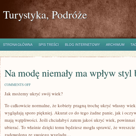
Turystyka, Podróże
STRONA GŁÓWNA
SPIS TREŚCI
BLOG INTERNETOWY
ARCHIWUM
TA
Na modę niemały ma wpływ styl 
ON
COMMENTS OFF
NA
Jak możemy ukryć swój wiek?
MODĘ
NIEMAŁY
MA
To całkowicie normalne, że kobiety pragną trochę ukryć własny wiek
WPŁYW
STYL
wyglądają sporo piękniej. Akurat co do tego żadne panie, jak i ocz
BYCIA
mają wątpliwości. Jeśli chciałabyś zatem jakoś ukryć wiek, powinnaś
CZŁOWIEKA
ubierać. To właśnie dzięki temu będziesz mogła sprawić, że wreszcie
zadowolona ze swojego wyglądu…