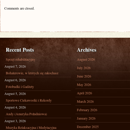
Comments are closed.
Recent Posts
Archives
Sprzęt rehabilitacyjny
August 2026
August 7, 2026
July 2026
Bohaterowie, w których się zakochasz
June 2026
August 6, 2026
May 2026
Fotobudki i Gadżety
April 2026
August 5, 2026
Sportowe Ciekawostki i Rekordy
March 2026
August 4, 2026
February 2026
Andy (Ameryka Południowa)
January 2026
August 3, 2026
December 2025
Muzyka Relaksacyjna i Medytacyjna