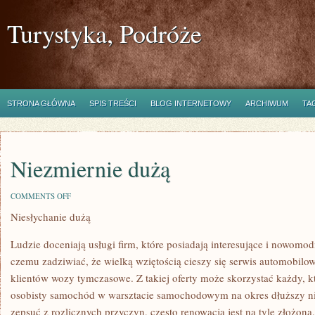
Turystyka, Podróże
STRONA GŁÓWNA
SPIS TREŚCI
BLOG INTERNETOWY
ARCHIWUM
TA
Niezmiernie dużą
ON
COMMENTS OFF
NIEZMIERNIE
Niesłychanie dużą
DUŻĄ
Ludzie doceniają usługi firm, które posiadają interesujące i nowomo
czemu zadziwiać, że wielką wziętością cieszy się serwis automobilow
klientów wozy tymczasowe. Z takiej oferty może skorzystać każdy, k
osobisty samochód w warsztacie samochodowym na okres dłuższy niż
zepsuć z rozlicznych przyczyn, często renowacja jest na tyle złożona