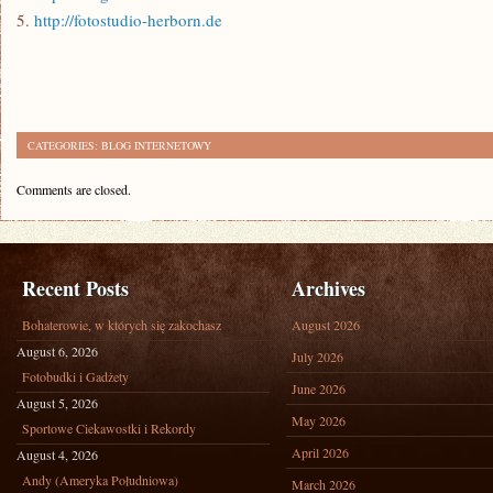
5.
http://fotostudio-herborn.de
CATEGORIES:
BLOG INTERNETOWY
Comments are closed.
Recent Posts
Archives
Bohaterowie, w których się zakochasz
August 2026
August 6, 2026
July 2026
Fotobudki i Gadżety
June 2026
August 5, 2026
May 2026
Sportowe Ciekawostki i Rekordy
April 2026
August 4, 2026
Andy (Ameryka Południowa)
March 2026