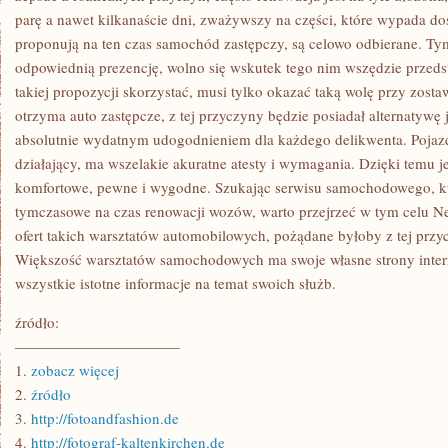
parę a nawet kilkanaście dni, zważywszy na części, które wypada dos
proponują na ten czas samochód zastępczy, są celowo odbierane. Ty
odpowiednią prezencję, wolno się wskutek tego nim wszędzie przeds
takiej propozycji skorzystać, musi tylko okazać taką wolę przy zost
otrzyma auto zastępcze, z tej przyczyny będzie posiadał alternatywę 
absolutnie wydatnym udogodnieniem dla każdego delikwenta. Pojazd 
działający, ma wszelakie akuratne atesty i wymagania. Dzięki temu j
komfortowe, pewne i wygodne. Szukając serwisu samochodowego, 
tymczasowe na czas renowacji wozów, warto przejrzeć w tym celu Ne
ofert takich warsztatów automobilowych, pożądane byłoby z tej przyc
Większość warsztatów samochodowych ma swoje własne strony intern
wszystkie istotne informacje na temat swoich służb.
źródło:
———————————
1.
zobacz więcej
2.
źródło
3.
http://fotoandfashion.de
4.
http://fotograf-kaltenkirchen.de