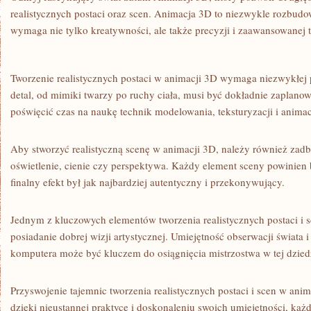
realistycznych postaci ⁣oraz scen. Animacja 3D to niezwykle rozbudow
wymaga nie⁤ tylko kreatywności, ale także precyzji ​i zaawansowanej‌ 
Tworzenie ‌realistycznych postaci w animacji ⁣3D wymaga⁣ niezwykłej 
detal, od‌ mimiki‍ twarzy po ruchy ciała, musi⁣ być‍ dokładnie zapla
poświęcić czas na naukę technik modelowania,‍ teksturyzacji i animacj
Aby stworzyć realistyczną scenę w​ animacji ​3D, należy​ również zadbać
oświetlenie, ⁤cienie czy perspektywa. Każdy element sceny powinien
finalny efekt ‌był⁣ jak najbardziej autentyczny i przekonywujący.
Jednym z kluczowych elementów tworzenia realistycznych ​postaci i s
⁤posiadanie​ dobrej ​wizji artystycznej. Umiejętność obserwacji ‍świata 
komputera ​może być kluczem‌ do osiągnięcia mistrzostwa w ⁢tej⁤ dzied
Przyswojenie tajemnic⁢ tworzenia​ realistycznych postaci ​i scen w⁤ an
dzięki nieustannej praktyce i doskonaleniu swoich umiejętności, każd