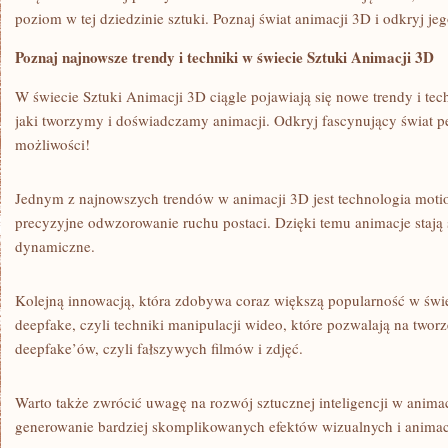
poziom w ⁣tej dziedzinie sztuki. Poznaj świat animacji 3D i odkryj je
Poznaj⁣ najnowsze⁣ trendy i⁤ techniki w świecie Sztuki Animacji 3D
W ‍świecie Sztuki​ Animacji 3D ciągle pojawiają się nowe trendy i tec
jaki tworzymy i⁢ doświadczamy animacji. Odkryj fascynujący świat ⁤
‍możliwości!
Jednym z‍ najnowszych​ trendów w animacji ⁤3D jest technologia‍ moti
precyzyjne odwzorowanie‌ ruchu postaci. ⁣Dzięki temu animacje stają si
dynamiczne.
Kolejną innowacją, która ‌zdobywa coraz większą popularność w świec
deepfake, czyli‌ techniki manipulacji wideo, które pozwalają na‌ tworze
deepfake’ów, czyli fałszywych filmów i zdjęć.
Warto także zwrócić uwagę na rozwój ​sztucznej inteligencji w animacj
generowanie bardziej skomplikowanych efektów wizualnych i‍ animac