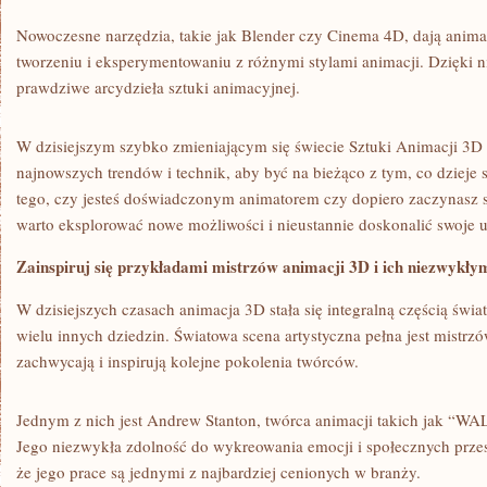
Nowoczesne narzędzia, takie jak Blender czy Cinema ​4D, dają anim
tworzeniu i eksperymentowaniu​ z różnymi stylami animacji. Dzięk
prawdziwe arcydzieła ⁢sztuki animacyjnej.
W ‍dzisiejszym szybko‍ zmieniającym​ się świecie Sztuki Animacji 3D 
najnowszych trendów i technik, aby być na bieżąco z tym, co dzieje 
tego, czy jesteś doświadczonym animatorem⁣ czy dopiero zaczynasz 
⁤warto eksplorować nowe możliwości i nieustannie doskonalić swoje u
Zainspiruj się przykładami mistrzów ​animacji ⁤3D ⁣i‍ ich niezwykły
W dzisiejszych ⁣czasach animacja ‌3D stała się ⁢integralną częścią świat
wielu innych ​dziedzin. ​Światowa scena artystyczna pełna⁣ jest mistrzó
zachwycają i inspirują kolejne pokolenia ‍twórców.
Jednym z‍ nich⁤ jest ‍Andrew Stanton, twórca animacji ‌takich jak “WA
⁤Jego​ niezwykła zdolność do wykreowania emocji i społecznych przesł
że jego‍ prace są jednymi z najbardziej cenionych⁤ w branży.