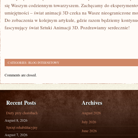
się Waszym ‍codziennym towarzyszem. Zachęcamy do eksperymentowa
umiejętności –​ świat animacji 3D czeka⁤ na Wasze nieograniczone mo
Do zobaczenia w ‌kolejnym artykule, gdzie razem⁢ będziemy kontyn
⁣fascynujący świat Sztuki Animacji⁣ 3D.⁢ Pozdrawiamy serdecznie!
CATEGORIES:
BLOG INTERNETOWY
Comments are closed.
Recent Posts
Archives
Diety przy chorobach
August 2026
August 8, 2026
July 2026
Sprzęt rehabilitacyjny
June 2026
August 7, 2026