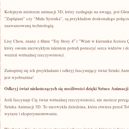
Kolejnym mistrzem animacji 3D, który zasługuje na uwagę, jest Glen K
⁣”Zaplątani” czy “Mała​ Syrenka”, są przykładem doskonałego⁢ połącze
zaawansowaną technologią.
Lisy Chou, znany⁢ z filmu “Toy ‌Story 4″ i ​”Wiatr w kierunku Jeziora Qin
który⁢ swoim‌ niezwykłym talentem potrafi ⁤poruszyć ⁤serca widzów ‌i
wrażeń wirtualnej rzeczywistości.
Zainspiruj się ich przykładami​ i odkryj fascynujący‍ świat Sztuki Ani
⁢jest wyobraźnia!
Odkryj świat niekończących się możliwości dzięki Sztuce Animacj
Jeśli‌ fascynuje Cię świat wirtualnej rzeczywistości, nie możesz przeg
⁤Sztuka Animacji 3D. ⁢To ⁣niezwykła dziedzina, która ⁣otwiera przed T
wyrazu i eksperymentowania.