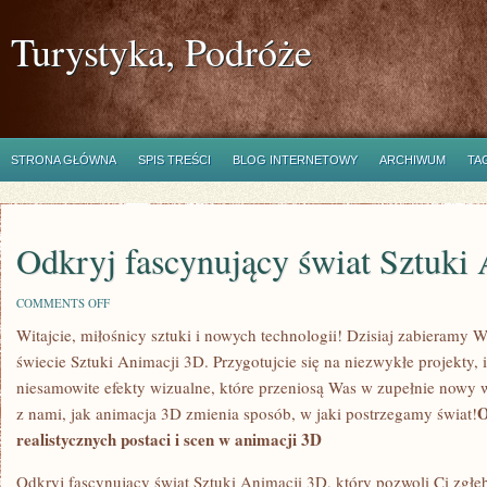
Turystyka, Podróże
STRONA GŁÓWNA
SPIS TREŚCI
BLOG INTERNETOWY
ARCHIWUM
TA
Odkryj fascynujący świat Sztuki
ON
COMMENTS OFF
ODKRYJ
Witajcie, miłośnicy sztuki i nowych ⁣technologii! Dzisiaj zabieramy
FASCYNUJĄCY
ŚWIAT
⁢świecie Sztuki Animacji 3D. Przygotujcie się na niezwykłe ​projekty, i
SZTUKI
ANIMACJI
‌niesamowite efekty wizualne, które przeniosą Was w zupełnie nowy 
3D
O
z nami, jak animacja 3D zmienia sposób, w⁢ jaki postrzegamy⁤ świat!
realistycznych postaci i scen w ‌animacji ​3D
Odkryj fascynujący ‌świat⁢ Sztuki Animacji 3D, który⁤ pozwoli Ci ⁢zgłę