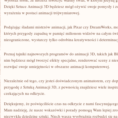
Wyobraź sobie, że możesz stworzyć ‍własny ⁢świat, w którym jedyną gr
Dzięki Sztuce Animacji 3D będziesz ‌mógł ożywić swoje pomysły i ⁢
wyrażenia w postaci animacji trójwymiarowej.
Podążając śladami mistrzów animacji, jak ⁤Pixar czy DreamWorks, m
których‍ przygody zapadną⁤ w pamięć milionom widzów na całym świ
nieograniczone, ⁢wystarczy tylko odrobina kreatywności i determinacj
Poznaj tajniki najnowszych programów do animacji 3D, ⁢takich jak B
nim będziesz mógł tworzyć efekty⁢ specjalne, renderować ⁣sceny z ni
rozwijać swoje umiejętności ⁣w obszarze animacji komputerowej.
Niezależnie od tego, czy⁣ jesteś ‌doświadczonym animatorem, czy do
przygodę ⁢z Sztuką Animacji 3D, z ‍pewnością znajdziesz wiele inspira
czekających na odkrycie.
Dziękujemy, że poświęciliście czas na odkrycie z nami fascynującego
Mam ⁢nadzieję, że nasze wskazówki i porady pomogą Wam lepiej​ zroz
⁢niezwykłą dziedzinę sztuki. Niech wasza wyobraźnia rozbudzi się na