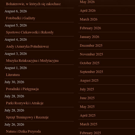
May 2026
Bohaterowie, w których się zakochasz
April 2026
August 6, 2026
Fotobudki i Gadżety
March 2026
August 5, 2026
February 2026
Sportowe Ciekawostki i Rekordy
January 2026
August 4, 2026
December 2025
Andy (Ameryka Południowa)
August 3, 2026
November 2025
Muzyka Relaksacyjna i Medytacyjna
October 2025
August 1, 2026
September 2025
Literatura
August 2025
July 30, 2026
Poradniki i Pielęgnacja
July 2025
July 28, 2026
June 2025
Parki Rozrywki i Atrakcje
May 2025
July 28, 2026
April 2025
Sprzęt Treningowy i Recenzje
March 2025
July 26, 2026
Natura i Dzika Przyroda
February 2025