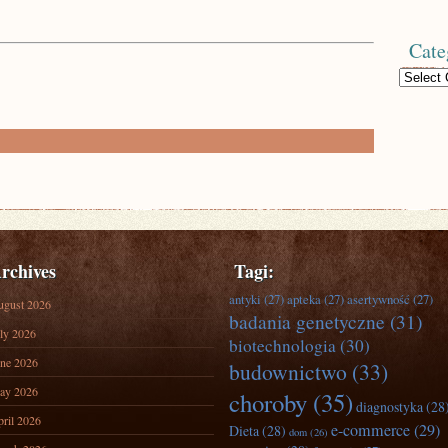
Cate
Categories
rchives
Tagi:
antyki
(27)
apteka
(27)
asertywność
(27)
ugust 2026
badania genetyczne
(31)
ly 2026
biotechnologia
(30)
ne 2026
budownictwo
(33)
ay 2026
choroby
(35)
diagnostyka
(28
ril 2026
e-commerce
(29)
Dieta
(28)
dom
(26)