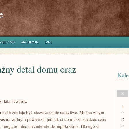
e
ERNETOWY
ARCHIWUM
TAGI
ażny detal domu oraz
Kale
M
zi fala skwarów
3
lu osób zdołają być niezwyczajnie uciążliwe. Można w tym
10
czas na wolnym powietrzu, jednak ci co muszą spędzać czas
17
, mogą to mieć niezmiernie skomplikowane. Dlatego w
24