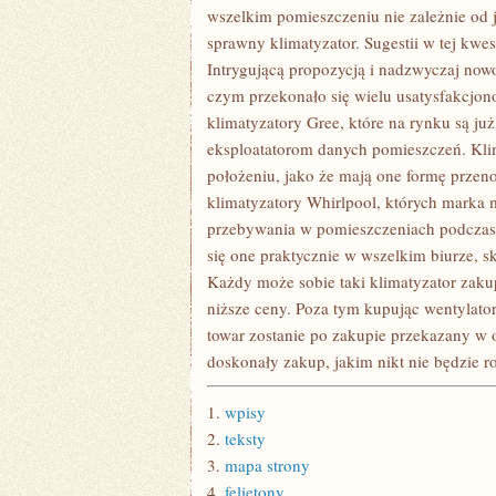
wszelkim pomieszczeniu nie zależnie od j
sprawny klimatyzator. Sugestii w tej kwest
Intrygującą propozycją i nadzwyczaj nowo
czym przekonało się wielu usatysfakcjon
klimatyzatory Gree, które na rynku są już 
eksploatatorom danych pomieszczeń. Kl
położeniu, jako że mają one formę przeno
klimatyzatory Whirlpool, których marka 
przebywania w pomieszczeniach podczas 
się one praktycznie w wszelkim biurze, s
Każdy może sobie taki klimatyzator zakupi
niższe ceny. Poza tym kupując wentylator
towar zostanie po zakupie przekazany w o
doskonały zakup, jakim nikt nie będzie 
1.
wpisy
2.
teksty
3.
mapa strony
4.
felietony