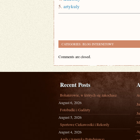
5.
artykuly
CATEGORIES:
BLOG INTERNETOWY
Comments are closed.
Recent Posts
A
Bohaterowie, w których się zakochasz
A
August 6, 2026
Ju
Fotobudki i Gadżety
Ju
August 5, 2026
M
Sportowe Ciekawostki i Rekordy
Ap
August 4, 2026
Andy (Ameryka Południowa)