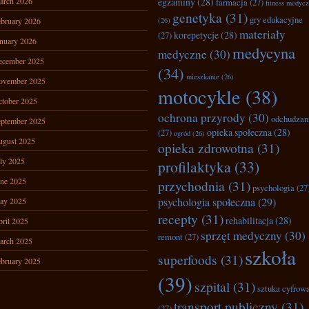
arch 2026
egzaminy
(28)
farmacja
(27)
fitness medyc
genetyka
(31)
gry edukacyjne
bruary 2026
(26)
materiały
korepetycje
(28)
(27)
nuary 2026
medycyna
medyczne
(30)
ecember 2025
(34)
mieszkanie
(26)
ovember 2025
motocykle
(38)
tober 2025
ochrona przyrody
(30)
odchudzan
ptember 2025
opieka społeczna
(28)
(27)
ogród
(26)
ugust 2025
opieka zdrowotna
(31)
ly 2025
profilaktyka
(33)
ne 2025
przychodnia
(31)
psychologia
(27
psychologia społeczna
(29)
ay 2025
recepty
(31)
rehabilitacja
(28)
ril 2025
sprzęt medyczny
(30)
remont
(27)
arch 2025
szkoła
superfoods
(31)
bruary 2025
(39)
szpital
(31)
sztuka cyfrow
transport publiczny
(31)
(27)