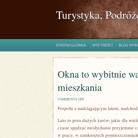
Turystyka, Podróż
STRONA GŁÓWNA
SPIS TREŚCI
BLOG INT
Okna to wybitnie w
mieszkania
ON
COMMENTS OFF
OKNA
Pospołu z nadciągającym latem, nadchod
TO
WYBITNIE
WAŻNY
Lato to pora dużych żarów, jakie dla wie
DETAL
DOMU
czasie spędzać niesłychanie przyjemnie 
ORAZ
w pracy, w zamkniętych pomieszczeniach
MIESZKANIA