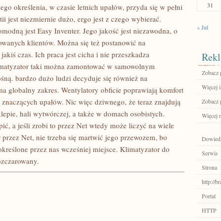
31
ego określenia, w czasie letnich upałów, przyda się w pełni
ii jest niezmiernie dużo, ergo jest z czego wybierać.
« Jul
modną jest Easy Inventer. Jego jakość jest niezawodna, o
owanych klientów. Można się też postanowić na
jakiś czas. Ich praca jest cicha i nie przeszkadza
Rekl
imatyzator taki można zamontować w samowolnym
Zobacz p
śną. bardzo dużo ludzi decyduje się również na
Więcej i
ma globalny zakres. Wentylatory obficie poprawiają komfort
znaczących upałów. Nic więc dziwnego, że teraz znajdują
Zobacz p
klepie, hali wytwórczej, a także w domach osobistych.
Więcej n
ć, a jeśli zrobi to przez Net wtedy może liczyć na wiele
 przez Net, nie trzeba się martwić jego przewozem, bo
Dowiedz
kreślone przez nas wcześniej miejsce. Klimatyzator do
Serwis
rozczarowany.
Strona
http://
Portal
HTTP