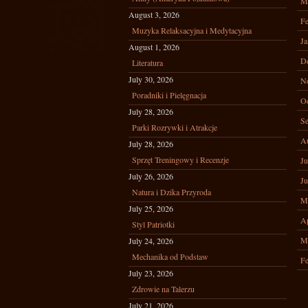
M
August 3, 2026
Fe
Muzyka Relaksacyjna i Medytacyjna
Ja
August 1, 2026
D
Literatura
July 30, 2026
N
Poradniki i Pielęgnacja
Oc
July 28, 2026
Se
Parki Rozrywki i Atrakcje
A
July 28, 2026
Sprzęt Treningowy i Recenzje
Ju
July 26, 2026
Ju
Natura i Dzika Przyroda
M
July 25, 2026
Ap
Styl Patriotki
M
July 24, 2026
Mechanika od Podstaw
Fe
July 23, 2026
Zdrowie na Talerzu
July 21, 2026