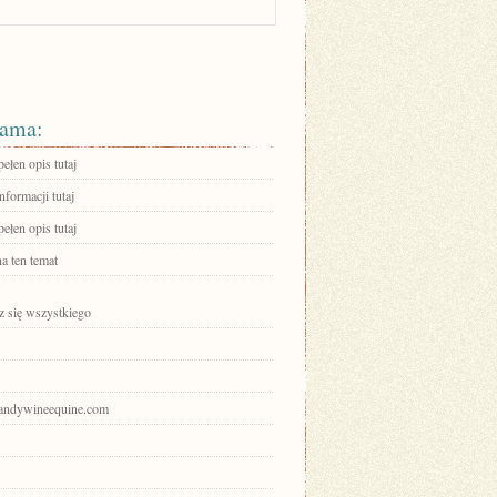
ama:
ełen opis tutaj
nformacji tutaj
ełen opis tutaj
a ten temat
 się wszystkiego
brandywineequine.com