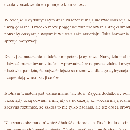
działa konsekwentnie i pilnuje o klarowność.
W podejściu dydaktycznym duże znaczenie mają indywidualizacja. 
uwzględniane. Dziecko może pogłębiać zainteresowania dzięki ambi
potrzeby otrzymuje wsparcie w utrwalaniu materiału. Taka harmoni
sprzyja motywacji.
Dzisiejsze nauczanie to także kompetencje cyfrowe. Narzędzia mult
ułatwiać prezentowanie treści i wprowadzać w odpowiedzialne korzys
placówka pamięta, że najważniejsze są rozmowa, dlatego cyfryzacja n
uzupełniają w realizacji celów.
Istotnym tematem jest wzmacnianie talentów. Zajęcia dodatkowe pom
przeglądy uczą odwagi, a inicjatywy pokazują, że wiedza mają realn
zaczyna rozumieć, że szkoła to nie tylko zadania, ale też droga prow
Nauczanie obejmuje również dbałość o dobrostan. Ruch buduje odp
i pomaga zredukować napięcie. Z kolei wrażliwość na środowisko m