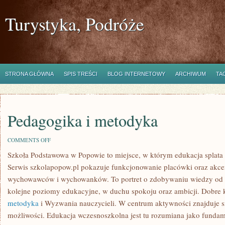
Turystyka, Podróże
STRONA GŁÓWNA
SPIS TREŚCI
BLOG INTERNETOWY
ARCHIWUM
TA
Pedagogika i metodyka
ON
COMMENTS OFF
PEDAGOGIKA
Szkoła Podstawowa w Popowie to miejsce, w którym edukacja splata 
I
METODYKA
Serwis szkolapopow.pl pokazuje funkcjonowanie placówki oraz akcen
wychowawców i wychowanków. To portret o zdobywaniu wiedzy od na
kolejne poziomy edukacyjne, w duchu spokoju oraz ambicji. Dobre 
metodyka
i Wyzwania nauczycieli. W centrum aktywności znajduje s
możliwości. Edukacja wczesnoszkolna jest tu rozumiana jako fundame