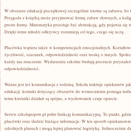
W obszarze edukacji początkowej szczególnie istotne są zabawa, bo 
Przygoda z książką może przyjmować formę zabaw słownych, a kaligr
proste formy. Matematyka przestaje być abstrakcją, gdy pojawia się
Dzięki temu młodzi odkrywcy rozumieją cel tego, czego się uczą.
Placówka wspiera także w kompetencjach emocjonalnych. Kształtow
życzliwość, szacunek, odpowiedzialność oraz troskę o innych. Społe
każdy ma znaczenie. Wydarzenia szkolne budują poczucie przynależn
odpowiedzialności.
Ważna jest też komunikacja z rodziną. Szkoła traktuje opiekunów j
edukacji. kontakt dotyczący obszarów do wzmocnienia pomaga trafn
temu kierunki działań są spójne, a wychowanek czuje oparcie.
Serwis szkolapopow.pl pełni funkcję komunikacyjną. To punkt, gdzi
placówki oraz śledzić bieżące informacje. W ten sposób opiekunowie ł
szkolnych planach i mogą lepiej planować logistykę. Jednocześnie dz