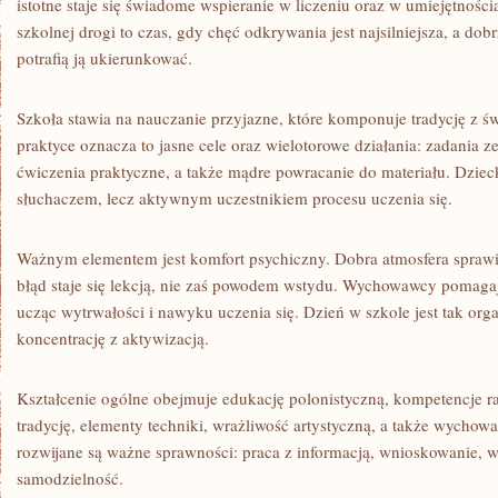
istotne staje się świadome wspieranie w liczeniu oraz w umiejętnoś
szkolnej drogi to czas, gdy chęć odkrywania jest najsilniejsza, a dob
potrafią ją ukierunkować.
Szkoła stawia na nauczanie przyjazne, które komponuje tradycję z 
praktyce oznacza to jasne cele oraz wielotorowe działania: zadania z
ćwiczenia praktyczne, a także mądre powracanie do materiału. Dziec
słuchaczem, lecz aktywnym uczestnikiem procesu uczenia się.
Ważnym elementem jest komfort psychiczny. Dobra atmosfera sprawiaj
błąd staje się lekcją, nie zaś powodem wstydu. Wychowawcy pomag
ucząc wytrwałości i nawyku uczenia się. Dzień w szkole jest tak org
koncentrację z aktywizacją.
Kształcenie ogólne obejmuje edukację polonistyczną, kompetencje ra
tradycję, elementy techniki, wrażliwość artystyczną, a także wychow
rozwijane są ważne sprawności: praca z informacją, wnioskowanie, 
samodzielność.