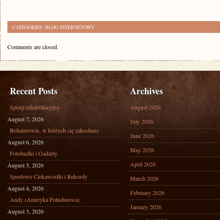
CATEGORIES:
BLOG INTERNETOWY
Comments are closed.
Recent Posts
Archives
Sprzęt rehabilitacyjny
August 2026
August 7, 2026
July 2026
Bohaterowie, w których się zakochasz
June 2026
August 6, 2026
May 2026
Fotobudki i Gadżety
April 2026
August 5, 2026
Sportowe Ciekawostki i Rekordy
March 2026
August 4, 2026
February 2026
Andy (Ameryka Południowa)
January 2026
August 3, 2026