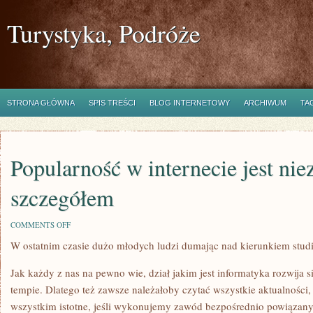
Turystyka, Podróże
STRONA GŁÓWNA
SPIS TREŚCI
BLOG INTERNETOWY
ARCHIWUM
TA
Popularność w internecie jest ni
szczegółem
ON
COMMENTS OFF
POPULARNOŚĆ
W ostatnim czasie dużo młodych ludzi dumając nad kierunkiem stud
W
INTERNECIE
JEST
Jak każdy z nas na pewno wie, dział jakim jest informatyka rozwija 
NIEZWYKLE
ISTOTNYM
tempie. Dlatego też zawsze należałoby czytać wszystkie aktualności, 
SZCZEGÓŁEM
wszystkim istotne, jeśli wykonujemy zawód bezpośrednio powiązany 