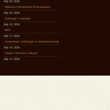
July 20, 2026
Edukacja i Świadomość Konsumencka
July 20, 2026
Dekoracje i Aranżacje
July 18, 2026
RPA
July 17, 2026
Smart home i technologie w nieruchomościach
July 16, 2026
Trendy i Nowości w Branży
July 13, 2026