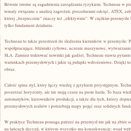
Równie istotne są zagadnienia zarządzania ryzykiem. Techneau w p
tematy związane z analizą zagrożeń, procedurami odcięć, ATEX, zabe
której „bezpiecznie” znaczy też „efektywnie”. W ciężkim przemyśle 
tylko fundament działania.
Techneau to także przestrzeń do śledzenia kierunków w przemyśle: P
współpracujące, bliźniaki cyfrowe, uczenie maszynowe, wytwarzanie
SLA. Zamiast traktować nowinki jak gadżet, Techneau stawia pytanie:
warunkach przemysłowych i jakie są pułapki wdrożeniowe. Dzięki tem
obraz.
Całość spina styl, który łączy wiedzę z językiem przystępnym. Techne
poszerzać horyzonty, ale nie mają czasu na puste hasła. To baza wi
automatyków, kierowników produkcji, a także dla tych, którzy dopi
przemysłowych realiów i potrzebują mapy pojęć oraz solidnych fun
W praktyce Techneau pomaga patrzeć na przemysł nie jak na zbiór o
na łańcuch decyzji, w którym wszystko ma konsekwencje: wsad wpł