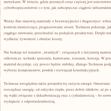
metrykami. W świecie, gdzie przemysł coraz częściej jest usieciowiony
cyberbezpieczeństwie i o tym, jak zabezpieczać ciągłość infrastruktu
Ważny filar stanowią materiały o bezawaryjności i diagnostyce: wibrac
kontrola nieniszcząca, prognozowanie awarii. Techneau pokazuje, jak
ciągłego ratowania, przechodzić na podejście proaktywne. Dzięki 
wydłużać żywotność i obniżać koszty.
Nie brakuje też tematów „twardych”, związanych z inżynierią materiał
odlewnicze, techniki spawania, hartowanie, ścieranie, korozja. W pr
materiał decyduje, czy proces będzie stabilny, dlatego Techneau pod
wyborze komponentów, powłok i rozwiązań konstrukcyjnych.
Techneau uwzględnia także perspektywę zużycia energii. Omawiane są
oszczędzać energię: od odzysku ciepła, przez dobór silników, aż po 
się wątki związane z dekarbonizacją oraz z cyrkularnością – bo now
wydajność z odpowiedzialnością.