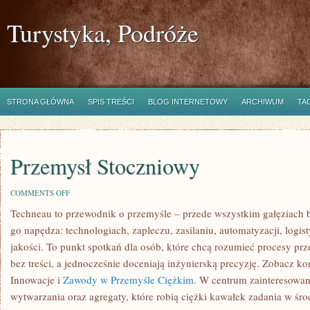
Turystyka, Podróże
STRONA GŁÓWNA
SPIS TREŚCI
BLOG INTERNETOWY
ARCHIWUM
TA
Przemysł Stoczniowy
ON
COMMENTS OFF
PRZEMYSŁ
Techneau to przewodnik o przemyśle – przede wszystkim gałęziach b
STOCZNIOWY
go napędza: technologiach, zapleczu, zasilaniu, automatyzacji, logis
jakości. To punkt spotkań dla osób, które chcą rozumieć procesy p
bez treści, a jednocześnie doceniają inżynierską precyzję. Zobacz k
Innowacje i
Zawody w Przemyśle Ciężkim
. W centrum zainteresowani
wytwarzania oraz agregaty, które robią ciężki kawałek zadania w ś