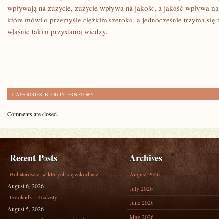
wpływają na zużycie, zużycie wpływa na jakość, a jakość wpływa na t
które mówi o przemyśle ciężkim szeroko, a jednocześnie trzyma się t
właśnie takim przystanią wiedzy.
CATEGORIES:
BLOG INTERNETOWY
Comments are closed.
Recent Posts
Archives
Bohaterowie, w których się zakochasz
August 2026
August 6, 2026
July 2026
Fotobudki i Gadżety
June 2026
August 5, 2026
May 2026