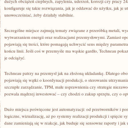
dużych obciążeń cieplnych, zapylenia, uderzeń, korozji czy pracy 24
konfiguruje się takie rozwiązania, jak je oddawać do użytku, jak je 
unowocześniać, żeby działały stabilnie.
Szczególne miejsce zajmują tematy związane z przeróbką metali, 
wytwarzaniem energii oraz realizacjami przemysłowymi. Zamiast opo
pojawiają się treści, które pomagają uchwycić sens między parametra
końcu linii. Jeśli coś w przemyśle ma wąskie gardło, Techneau pokazu
je odciążyć.
Techneau patrzy na przemysł jak na złożoną układankę. Dlatego obo
pojawiają się wątki o koordynacji produkcji, o sterowaniu utrzymania
szczupłe zarządzanie, TPM, małe usprawnienia czy strategie niezaw
pozwala mądrzej inwestować – czy chodzi o zakup sprzętu, czy o op
Dużo miejsca poświęcone jest automatyzacji: od przetworników i po
logiczne, wizualizację, aż po systemy realizacji produkcji i spięcie
dane zamieniają się w reakcje, jak buduje się sensowne raporty i jak