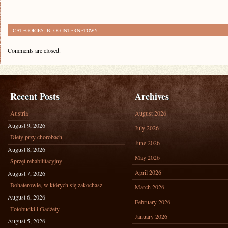
CATEGORIES:
BLOG INTERNETOWY
Comments are closed.
Recent Posts
Archives
Austria
August 2026
August 9, 2026
July 2026
Diety przy chorobach
June 2026
August 8, 2026
May 2026
Sprzęt rehabilitacyjny
April 2026
August 7, 2026
Bohaterowie, w których się zakochasz
March 2026
August 6, 2026
February 2026
Fotobudki i Gadżety
January 2026
August 5, 2026