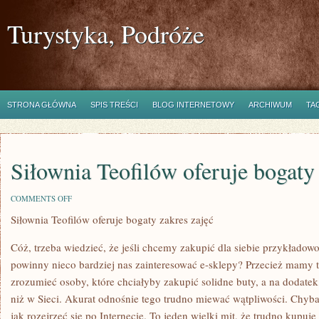
Turystyka, Podróże
STRONA GŁÓWNA
SPIS TREŚCI
BLOG INTERNETOWY
ARCHIWUM
TA
Siłownia Teofilów oferuje bogaty 
ON
COMMENTS OFF
SIŁOWNIA
Siłownia Teofilów oferuje bogaty zakres zajęć
TEOFILÓW
OFERUJE
BOGATY
Cóż, trzeba wiedzieć, że jeśli chcemy zakupić dla siebie przykładow
ZAKRES
ZAJĘĆ
powinny nieco bardziej nas zainteresować e-sklepy? Przecież mamy 
zrozumieć osoby, które chciałyby zakupić solidne buty, a na dodatek 
niż w Sieci. Akurat odnośnie tego trudno miewać wątpliwości. Chyba
jak rozejrzeć się po Internecie. To jeden wielki mit, że trudno kupu