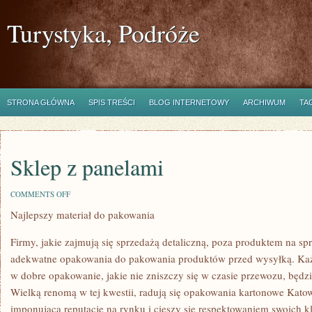
Turystyka, Podróże
STRONA GŁÓWNA
SPIS TREŚCI
BLOG INTERNETOWY
ARCHIWUM
TA
Sklep z panelami
ON
COMMENTS OFF
SKLEP
Najlepszy materiał do pakowania
Z
PANELAMI
Firmy, jakie zajmują się sprzedażą detaliczną, poza produktem na s
adekwatne opakowania do pakowania produktów przed wysyłką. Ka
w dobre opakowanie, jakie nie zniszczy się w czasie przewozu, będz
Wielką renomą w tej kwestii, radują się opakowania kartonowe Katowi
imponującą reputację na rynku i cieszy się respektowaniem swoich k