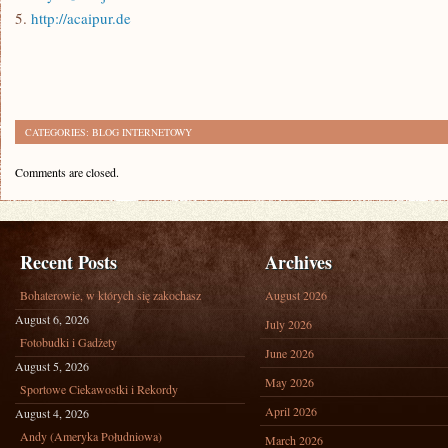
5.
http://acaipur.de
CATEGORIES:
BLOG INTERNETOWY
Comments are closed.
Recent Posts
Archives
Bohaterowie, w których się zakochasz
August 2026
August 6, 2026
July 2026
Fotobudki i Gadżety
June 2026
August 5, 2026
May 2026
Sportowe Ciekawostki i Rekordy
April 2026
August 4, 2026
Andy (Ameryka Południowa)
March 2026