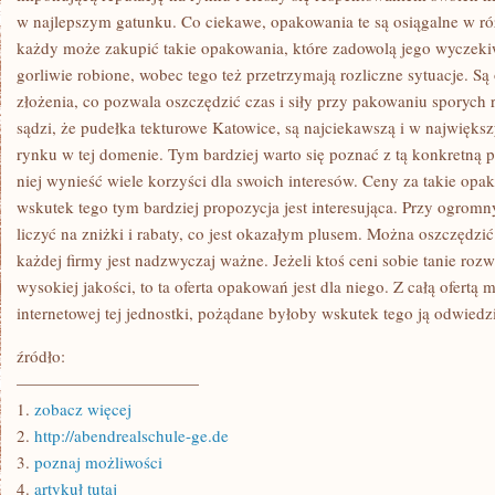
w najlepszym gatunku. Co ciekawe, opakowania te są osiągalne w r
każdy może zakupić takie opakowania, które zadowolą jego wyczeki
gorliwie robione, wobec tego też przetrzymają rozliczne sytuacje. 
złożenia, co pozwala oszczędzić czas i siły przy pakowaniu sporych 
sądzi, że pudełka tekturowe Katowice, są najciekawszą i w najwięks
rynku w tej domenie. Tym bardziej warto się poznać z tą konkretną 
niej wynieść wiele korzyści dla swoich interesów. Ceny za takie opa
wskutek tego tym bardziej propozycja jest interesująca. Przy ogro
liczyć na zniżki i rabaty, co jest okazałym plusem. Można oszczędzić
każdej firmy jest nadzwyczaj ważne. Jeżeli ktoś ceni sobie tanie ro
wysokiej jakości, to ta oferta opakowań jest dla niego. Z całą ofertą
internetowej tej jednostki, pożądane byłoby wskutek tego ją odwiedz
źródło:
———————————
1.
zobacz więcej
2.
http://abendrealschule-ge.de
3.
poznaj możliwości
4.
artykuł tutaj