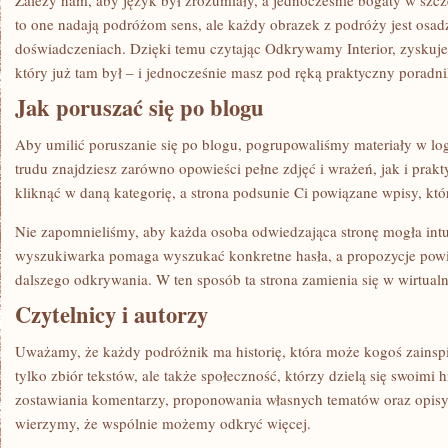
Zależy nam, aby język był zrozumiały, a jednocześnie bogaty w szc
to one nadają podróżom sens, ale każdy obrazek z podróży jest osa
doświadczeniach. Dzięki temu czytając Odkrywamy Interior, zyskuj
który już tam był – i jednocześnie masz pod ręką praktyczny poradni
Jak poruszać się po blogu
Aby umilić poruszanie się po blogu, pogrupowaliśmy materiały w log
trudu znajdziesz zarówno opowieści pełne zdjęć i wrażeń, jak i prak
kliknąć w daną kategorię, a strona podsunie Ci powiązane wpisy, któ
Nie zapomnieliśmy, aby każda osoba odwiedzająca stronę mogła intui
wyszukiwarka pomaga wyszukać konkretne hasła, a propozycje pow
dalszego odkrywania. W ten sposób ta strona zamienia się w wirtua
Czytelnicy i autorzy
Uważamy, że każdy podróżnik ma historię, która może kogoś zainspir
tylko zbiór tekstów, ale także społeczność, którzy dzielą się swoimi
zostawiania komentarzy, proponowania własnych tematów oraz opisy
wierzymy, że wspólnie możemy odkryć więcej.