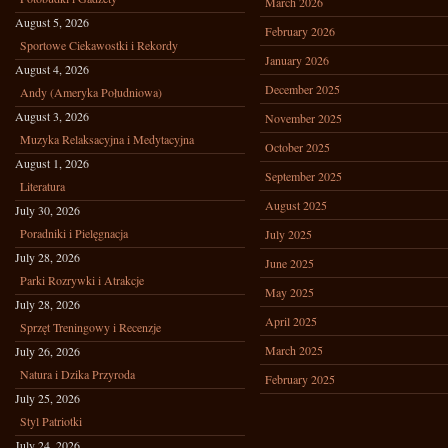
March 2026
August 5, 2026
February 2026
Sportowe Ciekawostki i Rekordy
January 2026
August 4, 2026
December 2025
Andy (Ameryka Południowa)
August 3, 2026
November 2025
Muzyka Relaksacyjna i Medytacyjna
October 2025
August 1, 2026
September 2025
Literatura
August 2025
July 30, 2026
Poradniki i Pielęgnacja
July 2025
July 28, 2026
June 2025
Parki Rozrywki i Atrakcje
May 2025
July 28, 2026
April 2025
Sprzęt Treningowy i Recenzje
March 2025
July 26, 2026
Natura i Dzika Przyroda
February 2025
July 25, 2026
Styl Patriotki
July 24, 2026