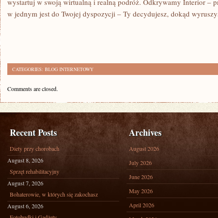
wystartuj w swoją wirtualną i realną podróż. Odkrywamy Interior – p
w jednym jest do Twojej dyspozycji – Ty decydujesz, dokąd wyruszy
CATEGORIES:
BLOG INTERNETOWY
Comments are closed.
Recent Posts
Archives
Diety przy chorobach
August 2026
August 8, 2026
July 2026
Sprzęt rehabilitacyjny
June 2026
August 7, 2026
May 2026
Bohaterowie, w których się zakochasz
April 2026
August 6, 2026
Fotobudki i Gadżety