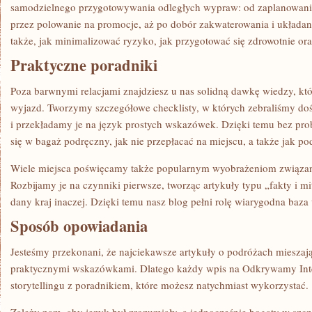
samodzielnego przygotowywania odległych wypraw: od zaplanowani
przez polowanie na promocje, aż po dobór zakwaterowania i układa
także, jak minimalizować ryzyko, jak przygotować się zdrowotnie ora
Praktyczne poradniki
Poza barwnymi relacjami znajdziesz u nas solidną dawkę wiedzy, k
wyjazd. Tworzymy szczegółowe checklisty, w których zebraliśmy do
i przekładamy je na język prostych wskazówek. Dzięki temu bez pro
się w bagaż podręczny, jak nie przepłacać na miejscu, a także jak p
Wiele miejsca poświęcamy także popularnym wyobrażeniom związan
Rozbijamy je na czynniki pierwsze, tworząc artykuły typu „fakty i m
dany kraj inaczej. Dzięki temu nasz blog pełni rolę wiarygodna baza
Sposób opowiadania
Jesteśmy przekonani, że najciekawsze artykuły o podróżach mieszają 
praktycznymi wskazówkami. Dlatego każdy wpis na Odkrywamy Inter
storytellingu z poradnikiem, które możesz natychmiast wykorzystać.