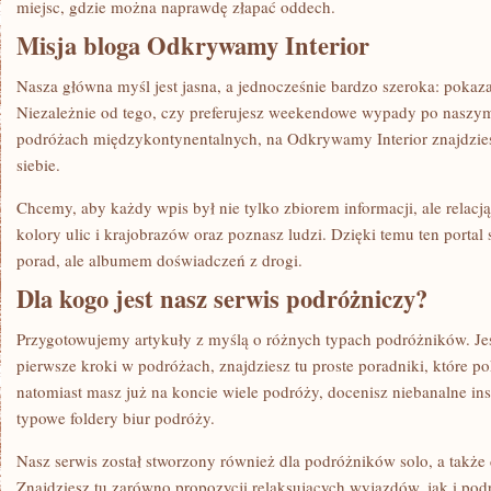
miejsc, gdzie można naprawdę złapać oddech.
Misja bloga Odkrywamy Interior
Nasza główna myśl jest jasna, a jednocześnie bardzo szeroka: poka
Niezależnie od tego, czy preferujesz weekendowe wypady po naszym
podróżach międzykontynentalnych, na Odkrywamy Interior znajdzies
siebie.
Chcemy, aby każdy wpis był nie tylko zbiorem informacji, ale relacj
kolory ulic i krajobrazów oraz poznasz ludzi. Dzięki temu ten portal s
porad, ale albumem doświadczeń z drogi.
Dla kogo jest nasz serwis podróżniczy?
Przygotowujemy artykuły z myślą o różnych typach podróżników. Jeśl
pierwsze kroki w podróżach, znajdziesz tu proste poradniki, które po
natomiast masz już na koncie wiele podróży, docenisz niebanalne inspi
typowe foldery biur podróży.
Nasz serwis został stworzony również dla podróżników solo, a także 
Znajdziesz tu zarówno propozycji relaksujących wyjazdów, jak i po