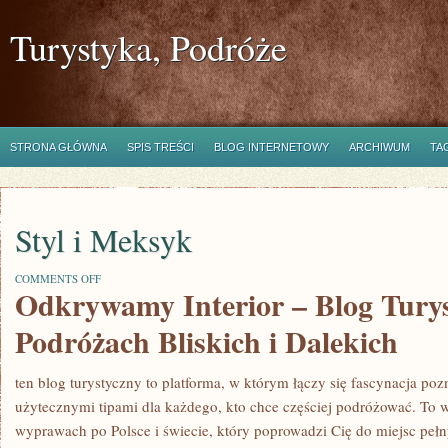
Turystyka, Podróże
STRONA GŁÓWNA
SPIS TREŚCI
BLOG INTERNETOWY
ARCHIWUM
TA
Styl i Meksyk
ON
COMMENTS OFF
Odkrywamy Interior – Blog Turys
STYL
I
MEKSYK
Podróżach Bliskich i Dalekich
ten blog turystyczny to platforma, w którym łączy się fascynacja p
użytecznymi tipami dla każdego, kto chce częściej podróżować. To 
wyprawach po Polsce i świecie, który poprowadzi Cię do miejsc pełn