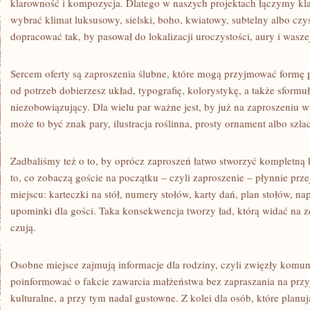
klarowność i kompozycja. Dlatego w naszych projektach łączymy kl
wybrać klimat luksusowy, sielski, boho, kwiatowy, subtelny albo czys
dopracować tak, by pasował do lokalizacji uroczystości, aury i waszej
Sercem oferty są zaproszenia ślubne, które mogą przyjmować formę 
od potrzeb dobierzesz układ, typografię, kolorystykę, a także sform
niezobowiązujący. Dla wielu par ważne jest, by już na zaproszeniu
może to być znak pary, ilustracja roślinna, prosty ornament albo szla
Zadbaliśmy też o to, by oprócz zaproszeń łatwo stworzyć kompletną
to, co zobaczą goście na początku – czyli zaproszenie – płynnie prze
miejscu: karteczki na stół, numery stołów, karty dań, plan stołów, na
upominki dla gości. Taka konsekwencja tworzy ład, którą widać na zd
czują.
Osobne miejsce zajmują informacje dla rodziny, czyli zwięzły komuni
poinformować o fakcie zawarcia małżeństwa bez zapraszania na przy
kulturalne, a przy tym nadal gustowne. Z kolei dla osób, które plan