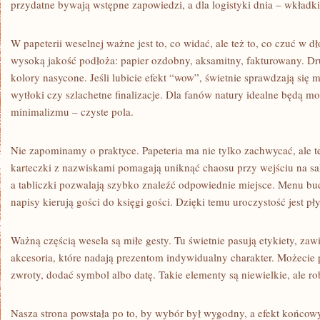
przydatne bywają wstępne zapowiedzi, a dla logistyki dnia – wkładki
W papeterii weselnej ważne jest to, co widać, ale też to, co czuć w d
wysoką jakość podłoża: papier ozdobny, aksamitny, fakturowany. Dr
kolory nasycone. Jeśli lubicie efekt “wow”, świetnie sprawdzają się m
wytłoki czy szlachetne finalizacje. Dla fanów natury idealne będą mo
minimalizmu – czyste pola.
Nie zapominamy o praktyce. Papeteria ma nie tylko zachwycać, ale te
karteczki z nazwiskami pomagają uniknąć chaosu przy wejściu na sal
a tabliczki pozwalają szybko znaleźć odpowiednie miejsce. Menu bu
napisy kierują gości do księgi gości. Dzięki temu uroczystość jest pł
Ważną częścią wesela są miłe gesty. Tu świetnie pasują etykiety, zaw
akcesoria, które nadają prezentom indywidualny charakter. Możecie
zwroty, dodać symbol albo datę. Takie elementy są niewielkie, ale ro
Nasza strona powstała po to, by wybór był wygodny, a efekt końco