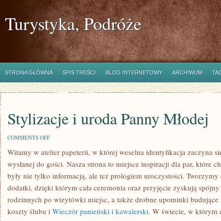
Turystyka, Podróże
STRONA GŁÓWNA
SPIS TREŚCI
BLOG INTERNETOWY
ARCHIWUM
TA
Stylizacje i uroda Panny Młodej
ON
COMMENTS OFF
STYLIZACJE
Witamy w atelier papeterii, w której weselna identyfikacja zaczyna s
I
URODA
wysłanej do gości. Nasza strona to miejsce inspiracji dla par, które c
PANNY
MŁODEJ
były nie tylko informacją, ale też prologiem uroczystości. Tworzymy
dodatki, dzięki którym cała ceremonia oraz przyjęcie zyskują spójny
rodzinnych po wizytówki miejsc, a także drobne upominki budujące n
koszty ślubu i
Wieczór panieński i kawalerski
. W świecie, w którym d