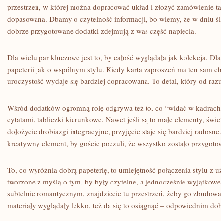
przestrzeń, w której można dopracować układ i złożyć zamówienie ta
dopasowana. Dbamy o czytelność informacji, bo wiemy, że w dniu ślu
dobrze przygotowane dodatki zdejmują z was część napięcia.
Dla wielu par kluczowe jest to, by całość wyglądała jak kolekcja. D
papeterii jak o wspólnym stylu. Kiedy karta zaproszeń ma ten sam cha
uroczystość wydaje się bardziej dopracowana. To detal, który od ra
Wśród dodatków ogromną rolę odgrywa też to, co “widać w kadrach”
cytatami, tabliczki kierunkowe. Nawet jeśli są to małe elementy, świet
dołożycie drobiazgi integracyjne, przyjęcie staje się bardziej rados
kreatywny element, by goście poczuli, że wszystko zostało przygotow
To, co wyróżnia dobrą papeterię, to umiejętność połączenia stylu z u
tworzone z myślą o tym, by były czytelne, a jednocześnie wyjątkowe.
subtelnie romantycznym, znajdziecie tu przestrzeń, żeby go zbudować
materiały wyglądały lekko, też da się to osiągnąć – odpowiednim d