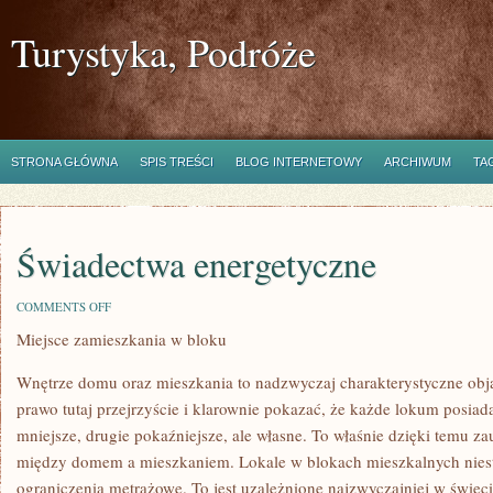
Turystyka, Podróże
STRONA GŁÓWNA
SPIS TREŚCI
BLOG INTERNETOWY
ARCHIWUM
TA
Świadectwa energetyczne
ON
COMMENTS OFF
ŚWIADECTWA
Miejsce zamieszkania w bloku
ENERGETYCZNE
Wnętrze domu oraz mieszkania to nadzwyczaj charakterystyczne obj
prawo tutaj przejrzyście i klarownie pokazać, że każde lokum posiad
mniejsze, drugie pokaźniejsze, ale własne. To właśnie dzięki temu 
między domem a mieszkaniem. Lokale w blokach mieszkalnych niest
ograniczenia metrażowe. To jest uzależnione najzwyczajniej w świec