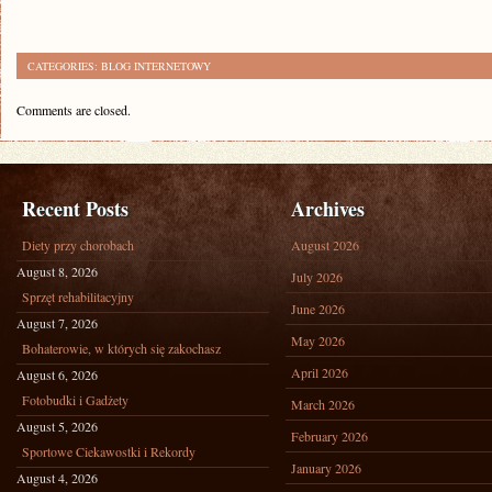
CATEGORIES:
BLOG INTERNETOWY
Comments are closed.
Recent Posts
Archives
Diety przy chorobach
August 2026
August 8, 2026
July 2026
Sprzęt rehabilitacyjny
June 2026
August 7, 2026
May 2026
Bohaterowie, w których się zakochasz
April 2026
August 6, 2026
Fotobudki i Gadżety
March 2026
August 5, 2026
February 2026
Sportowe Ciekawostki i Rekordy
January 2026
August 4, 2026