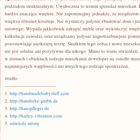
podziałem strukturalnym. Uwidocznia to termin sprzedaż mieszkań
bardzo znaczące wnętrze. Nie zapominajmy jednakże, że urządzenie 
wnętrza również kosztuje. Nie wystarczy jedynie zbudować dom i już 
surowego. Wypada jakkolwiek zakupić meble oraz wykończyć wnętrze
kalkulacja zawodzi, oraz urządzamy jedynie najpotrzebniejsze pomie
pozostawiając nietkniętą resztę. Skutkiem tego zobacz nowe mieszka
nie jest solidne ani pozytywne dla nikogo. Mimo to warto stwierdzi
w domach i obiektach rodzaju mieszkania deweloper na osiedle-mazu
najmniejszych wątpliwości ani innych tego rodzaju spostrzeżeń.
źródło:
———————————
1.
http://handmadebabystuff.com
2.
http://handreke-gmbh.de
3.
http://hanspfleger.de
4.
http://harley-vibration.com
5.
odwiedź stronę