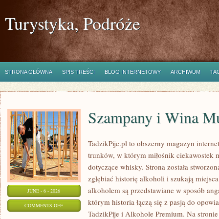
Turystyka, Podróże
STRONA GŁÓWNA
SPIS TREŚCI
BLOG INTERNETOWY
ARCHIWUM
TA
Szampany i Wina Mu
TadzikPije.pl to obszerny magazyn intern
trunków, w którym miłośnik ciekawostek m
dotyczące whisky. Strona została stworzon
zgłębiać historię alkoholi i szukają miejsc
alkoholem są przedstawiane w sposób anga
JUNE - 6 - 2026
którym historia łączą się z pasją do opowi
ON
COMMENTS OFF
TadzikPije i Alkohole Premium. Na stronie
SZAMPANY