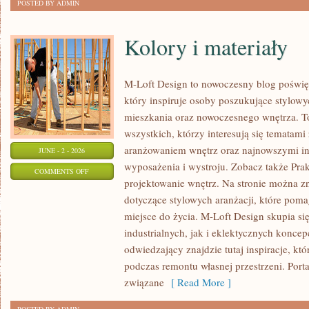
POSTED BY ADMIN
Kolory i materiały
M-Loft Design to nowoczesny blog poświęc
który inspiruje osoby poszukujące stylow
mieszkania oraz nowoczesnego wnętrza. To
wszystkich, którzy interesują się tematami
aranżowaniem wnętrz oraz najnowszymi in
JUNE - 2 - 2026
wyposażenia i wystroju. Zobacz także Prak
ON
COMMENTS OFF
projektowanie wnętrz. Na stronie można zn
KOLORY
dotyczące stylowych aranżacji, które pom
I
miejsce do życia. M-Loft Design skupia s
MATERIAŁY
industrialnych, jak i eklektycznych konce
odwiedzający znajdzie tutaj inspiracje, k
podczas remontu własnej przestrzeni. Portal
związane
[ Read More ]