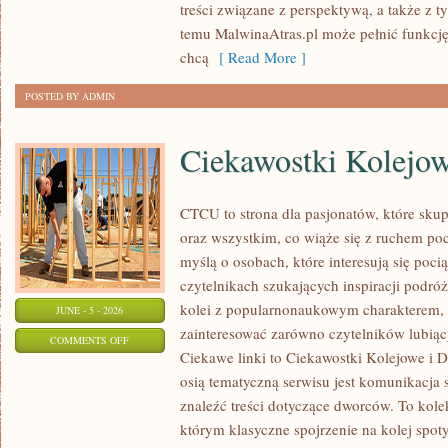
treści związane z perspektywą, a także z t
I
temu MalwinaAtras.pl może pełnić funkcję
GRAFICE
chcą
[ Read More ]
POSTED BY ADMIN
Ciekawostki Kolejo
CTCU to strona dla pasjonatów, które sku
oraz wszystkim, co wiąże się z ruchem po
myślą o osobach, które interesują się poci
czytelnikach szukających inspiracji podró
kolei z popularnonaukowym charakterem,
JUNE - 5 - 2026
zainteresować zarówno czytelników lubiąc
ON
COMMENTS OFF
Ciekawe linki to Ciekawostki Kolejowe i D
CIEKAWOSTKI
osią tematyczną serwisu jest komunikacja
KOLEJOWE
znaleźć treści dotyczące dworców. To kol
którym klasyczne spojrzenie na kolej spot