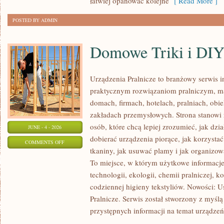
łatwiej opanować kolejne
[ Read More ]
POSTED BY ADMIN
Domowe Triki i DI
Urządzenia Pralnicze to branżowy serwis 
praktycznym rozwiązaniom pralniczym,
domach, firmach, hotelach, pralniach, obi
zakładach przemysłowych. Strona stanowi
osób, które chcą lepiej zrozumieć, jak dzia
JUNE - 4 - 2026
dobierać urządzenia piorące, jak korzystać
ON
COMMENTS OFF
tkaniny, jak usuwać plamy i jak organizo
DOMOWE
To miejsce, w którym użytkowe informacje 
TRIKI
technologii, ekologii, chemii pralniczej, k
I
codziennej higieny tekstyliów. Nowości: 
DIY
Pralnicze. Serwis został stworzony z myślą
przystępnych informacji na temat urządzeń 