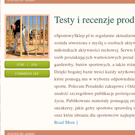
POSTED BY ADMIN
Testy i recenzje pro
eSportowySklep.pl to regularnie aktualizow
została stworzona z myślą o osobach akty
miłośnikach aktywności ruchowej. Serwis 
osób poszukujących wartościowych porad 
garderoby, butów sportowych, a także różn
JUNE - 1 - 2026
Dzięki bogatej bazie treści każdy użytkow
ON
COMMENTS OFF
które pomogą mu w wyborze odpowiednie
TESTY
sportu. Polecam Poradniki zakupowe i Odz
I
znaleźć szczegółowe publikacje poświęco
RECENZJE
życia. Publikowane materiały pomagają zr
PRODUKTÓW
sneakersy, jakie getry sportowe sprawdzą 
oraz które ubrania dla sportowców najlep
Read More ]
POSTED BY ADMIN