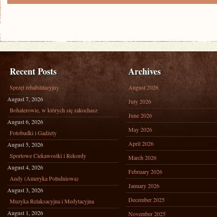
Recent Posts
Archives
Sprzęt rehabilitacyjny
August 2026
August 7, 2026
July 2026
Bohaterowie, w których się zakochasz
June 2026
August 6, 2026
May 2026
Fotobudki i Gadżety
April 2026
August 5, 2026
Sportowe Ciekawostki i Rekordy
March 2026
August 4, 2026
February 2026
Andy (Ameryka Południowa)
January 2026
August 3, 2026
December 2025
Muzyka Relaksacyjna i Medytacyjna
August 1, 2026
November 2025