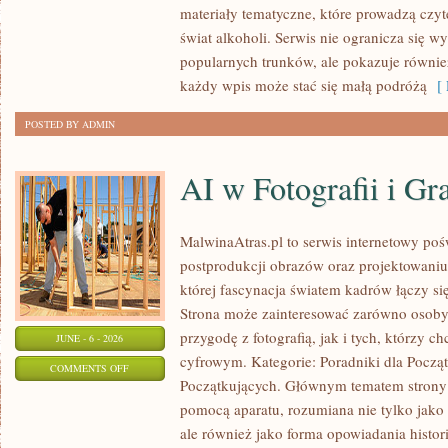
materiały tematyczne, które prowadzą czyt
I
świat alkoholi. Serwis nie ogranicza się w
WINA
popularnych trunków, ale pokazuje równi
MUSUJĄCE
każdy wpis może stać się małą podróżą
[ 
POSTED BY ADMIN
AI w Fotografii i Gra
MalwinaAtras.pl to serwis internetowy pośw
postprodukcji obrazów oraz projektowaniu
której fascynacja światem kadrów łączy się
Strona może zainteresować zarówno osoby,
przygodę z fotografią, jak i tych, którzy c
JUNE - 6 - 2026
cyfrowym. Kategorie: Poradniki dla Począt
ON
COMMENTS OFF
Początkujących. Głównym tematem strony 
AI
pomocą aparatu, rozumiana nie tylko jako
W
ale również jako forma opowiadania histor
FOTOGRAFII