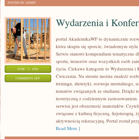
POSTED BY ADMIN
Wydarzenia i Konfer
portal AkademikaWF to dynamicznie rozwij
która skupia się sporcie, świadomym stylu ż
Serwis stanowi kompendium tematyczne dl
sportu, trenerów oraz wszystkich osób za
życia. Ciekawe kategorie to Wydarzenia i K
JUNE - 2 - 2026
Ćwiczenia. Na stronie można znaleźć roz
ON
COMMENTS OFF
treningu, dietetyki, rozwoju mentalnego, 
WYDARZENIA
tematów związanych ze studiami. Dzięki te
I
teoretyczną z codziennym zastosowaniem. 
KONFERENCJE
serwisu jest obszerność materiałów. Czyte
związane z kulturą fizyczną, fizjoterapią,
aktywnością rekreacyjną. Portal został pr
Read More ]