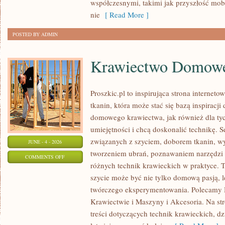
współczesnymi, takimi jak przyszłość mo
nie
[ Read More ]
POSTED BY ADMIN
Krawiectwo Domow
Proszkic.pl to inspirująca strona internet
tkanin, która może stać się bazą inspiracj
domowego krawiectwa, jak również dla ty
umiejętności i chcą doskonalić technikę. S
związanych z szyciem, doborem tkanin, w
JUNE - 4 - 2026
tworzeniem ubrań, poznawaniem narzędzi
ON
COMMENTS OFF
różnych technik krawieckich w praktyce. T
KRAWIECTWO
szycie może być nie tylko domową pasją, l
DOMOWE
twórczego eksperymentowania. Polecamy Hi
Krawiectwie i Maszyny i Akcesoria. Na st
treści dotyczących technik krawieckich, 