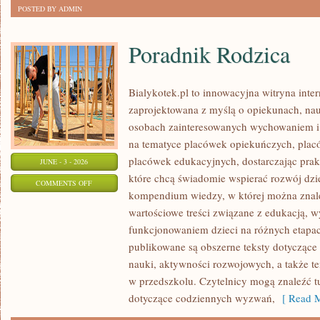
POSTED BY ADMIN
Poradnik Rodzica
Bialykotek.pl to innowacyjna witryna inter
zaprojektowana z myślą o opiekunach, nau
osobach zainteresowanych wychowaniem i 
na tematyce placówek opiekuńczych, plac
placówek edukacyjnych, dostarczając prakt
JUNE - 3 - 2026
które chcą świadomie wspierać rozwój dzi
ON
COMMENTS OFF
kompendium wiedzy, w której można znaleź
PORADNIK
wartościowe treści związane z edukacją,
RODZICA
funkcjonowaniem dzieci na różnych etapac
publikowane są obszerne teksty dotyczące
nauki, aktywności rozwojowych, a także t
w przedszkolu. Czytelnicy mogą znaleźć t
dotyczące codziennych wyzwań,
[ Read M