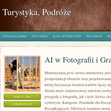
Turystyka, Podróże
STRONA GŁÓWNA
SPIS TREŚCI
BLOG INTERNETOWY
ARCHIWUM
TA
AI w Fotografii i Gra
MalwinaAtras.pl to serwis internetowy pośw
postprodukcji obrazów oraz projektowaniu
której fascynacja światem kadrów łączy się
Strona może zainteresować zarówno osoby,
przygodę z fotografią, jak i tych, którzy c
JUNE - 6 - 2026
cyfrowym. Kategorie: Poradniki dla Począt
ON
COMMENTS OFF
Początkujących. Głównym tematem strony 
AI