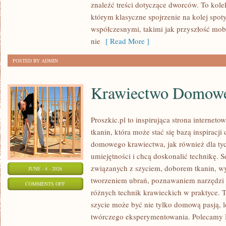
znaleźć treści dotyczące dworców. To kol
którym klasyczne spojrzenie na kolej spot
współczesnymi, takimi jak przyszłość mo
nie
[ Read More ]
POSTED BY ADMIN
Krawiectwo Domow
Proszkic.pl to inspirująca strona internet
tkanin, która może stać się bazą inspiracj
domowego krawiectwa, jak również dla ty
umiejętności i chcą doskonalić technikę. S
związanych z szyciem, doborem tkanin, w
JUNE - 4 - 2026
tworzeniem ubrań, poznawaniem narzędzi
ON
COMMENTS OFF
różnych technik krawieckich w praktyce. T
KRAWIECTWO
szycie może być nie tylko domową pasją, l
DOMOWE
twórczego eksperymentowania. Polecamy Hi