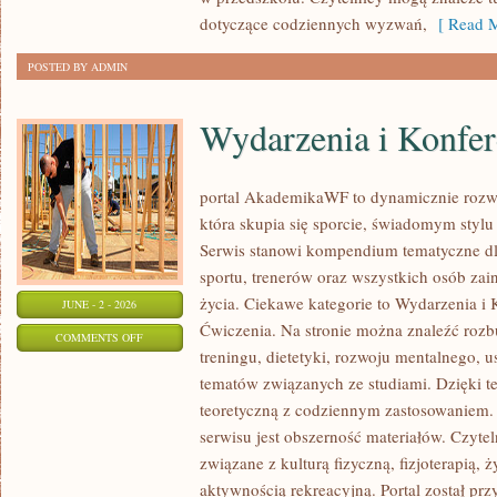
dotyczące codziennych wyzwań,
[ Read M
POSTED BY ADMIN
Wydarzenia i Konfer
portal AkademikaWF to dynamicznie rozwij
która skupia się sporcie, świadomym stylu ż
Serwis stanowi kompendium tematyczne dl
sportu, trenerów oraz wszystkich osób za
życia. Ciekawe kategorie to Wydarzenia i K
JUNE - 2 - 2026
Ćwiczenia. Na stronie można znaleźć roz
ON
COMMENTS OFF
treningu, dietetyki, rozwoju mentalnego, 
WYDARZENIA
tematów związanych ze studiami. Dzięki te
I
teoretyczną z codziennym zastosowaniem. 
KONFERENCJE
serwisu jest obszerność materiałów. Czyte
związane z kulturą fizyczną, fizjoterapią,
aktywnością rekreacyjną. Portal został pr