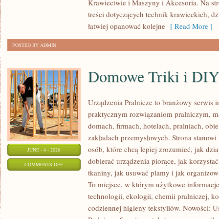
Krawiectwie i Maszyny i Akcesoria. Na st
treści dotyczących technik krawieckich, 
łatwiej opanować kolejne
[ Read More ]
POSTED BY ADMIN
Domowe Triki i DI
Urządzenia Pralnicze to branżowy serwis 
praktycznym rozwiązaniom pralniczym,
domach, firmach, hotelach, pralniach, obi
zakładach przemysłowych. Strona stanowi
osób, które chcą lepiej zrozumieć, jak dzia
JUNE - 4 - 2026
dobierać urządzenia piorące, jak korzystać
ON
COMMENTS OFF
tkaniny, jak usuwać plamy i jak organizo
DOMOWE
To miejsce, w którym użytkowe informacje 
TRIKI
technologii, ekologii, chemii pralniczej, k
I
codziennej higieny tekstyliów. Nowości: 
DIY