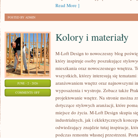
Read More ]
POSTED BY ADMIN
Kolory i materiały
M-Loft Design to nowoczesny blog poświęc
który inspiruje osoby poszukujące stylow
mieszkania oraz nowoczesnego wnętrza. To
wszystkich, którzy interesują się tematami
aranżowaniem wnętrz oraz najnowszymi in
JUNE - 2 - 2026
wyposażenia i wystroju. Zobacz także Prak
ON
COMMENTS OFF
projektowanie wnętrz. Na stronie można zn
KOLORY
dotyczące stylowych aranżacji, które pom
I
miejsce do życia. M-Loft Design skupia s
MATERIAŁY
industrialnych, jak i eklektycznych konce
odwiedzający znajdzie tutaj inspiracje, k
podczas remontu własnej przestrzeni. Portal