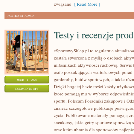
związane
[ Read More ]
POSTED BY ADMIN
Testy i recenzje pro
eSportowySklep.pl to regularnie aktualizow
została stworzona z myślą o osobach akty
miłośnikach aktywności ruchowej. Serwis 
osób poszukujących wartościowych porad 
garderoby, butów sportowych, a także różn
JUNE - 1 - 2026
Dzięki bogatej bazie treści każdy użytkow
ON
COMMENTS OFF
które pomogą mu w wyborze odpowiednie
TESTY
sportu. Polecam Poradniki zakupowe i Odz
I
znaleźć szczegółowe publikacje poświęco
RECENZJE
życia. Publikowane materiały pomagają zr
PRODUKTÓW
sneakersy, jakie getry sportowe sprawdzą 
oraz które ubrania dla sportowców najlep