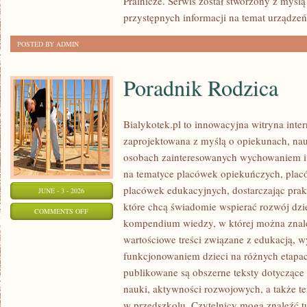
Pralnicze. Serwis został stworzony z myślą
przystępnych informacji na temat urządzeń 
POSTED BY ADMIN
Poradnik Rodzica
Bialykotek.pl to innowacyjna witryna inter
zaprojektowana z myślą o opiekunach, nau
osobach zainteresowanych wychowaniem i 
na tematyce placówek opiekuńczych, plac
placówek edukacyjnych, dostarczając prakt
JUNE - 3 - 2026
które chcą świadomie wspierać rozwój dzi
ON
COMMENTS OFF
kompendium wiedzy, w której można znaleź
PORADNIK
wartościowe treści związane z edukacją,
RODZICA
funkcjonowaniem dzieci na różnych etapac
publikowane są obszerne teksty dotyczące
nauki, aktywności rozwojowych, a także t
w przedszkolu. Czytelnicy mogą znaleźć t