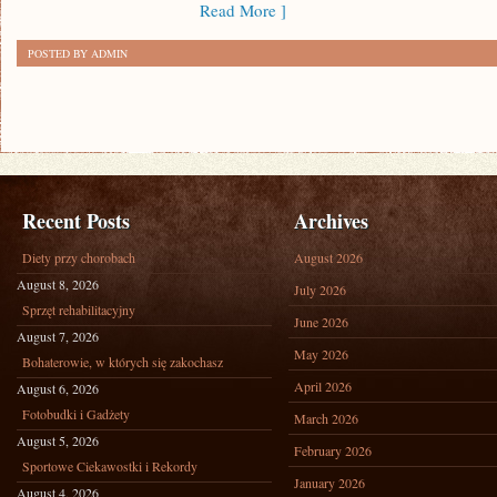
Read More ]
POSTED BY ADMIN
Recent Posts
Archives
Diety przy chorobach
August 2026
August 8, 2026
July 2026
Sprzęt rehabilitacyjny
June 2026
August 7, 2026
May 2026
Bohaterowie, w których się zakochasz
April 2026
August 6, 2026
Fotobudki i Gadżety
March 2026
August 5, 2026
February 2026
Sportowe Ciekawostki i Rekordy
January 2026
August 4, 2026