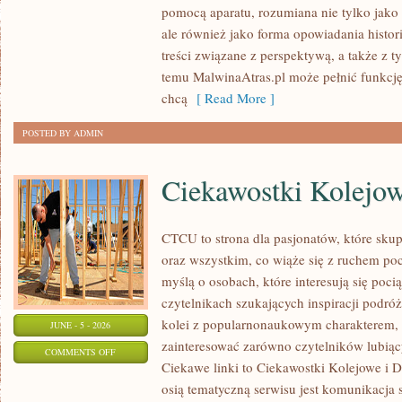
pomocą aparatu, rozumiana nie tylko jako
W
ale również jako forma opowiadania histor
FOTOGRAFII
treści związane z perspektywą, a także z t
I
temu MalwinaAtras.pl może pełnić funkcję
GRAFICE
chcą
[ Read More ]
POSTED BY ADMIN
Ciekawostki Kolejo
CTCU to strona dla pasjonatów, które sku
oraz wszystkim, co wiąże się z ruchem po
myślą o osobach, które interesują się poci
czytelnikach szukających inspiracji podró
kolei z popularnonaukowym charakterem,
JUNE - 5 - 2026
zainteresować zarówno czytelników lubiąc
ON
COMMENTS OFF
Ciekawe linki to Ciekawostki Kolejowe i D
CIEKAWOSTKI
osią tematyczną serwisu jest komunikacja
KOLEJOWE