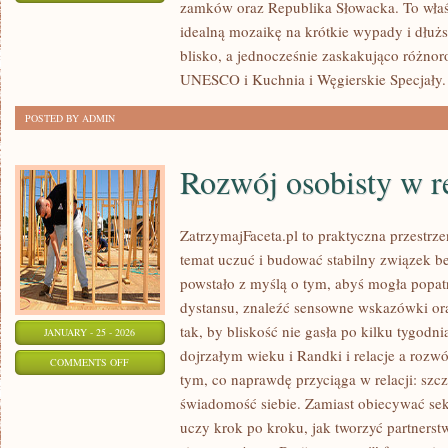
zamków oraz Republika Słowacka. To właśn
SPA
idealną mozaikę na krótkie wypady i dłuższ
I
blisko, a jednocześnie zaskakująco różnoro
TERMALNE
UNESCO i Kuchnia i Węgierskie Specjały.
ŹRÓDŁA
POSTED BY ADMIN
Rozwój osobisty w r
ZatrzymajFaceta.pl to praktyczna przestrze
temat uczuć i budować stabilny związek b
powstało z myślą o tym, abyś mogła popatr
dystansu, znaleźć sensowne wskazówki o
tak, by bliskość nie gasła po kilku tygod
JANUARY - 25 - 2026
dojrzałym wieku i Randki i relacje a rozwój
ON
COMMENTS OFF
tym, co naprawdę przyciąga w relacji: szcze
ROZWÓJ
świadomość siebie. Zamiast obiecywać sekr
OSOBISTY
uczy krok po kroku, jak tworzyć partnerst
W