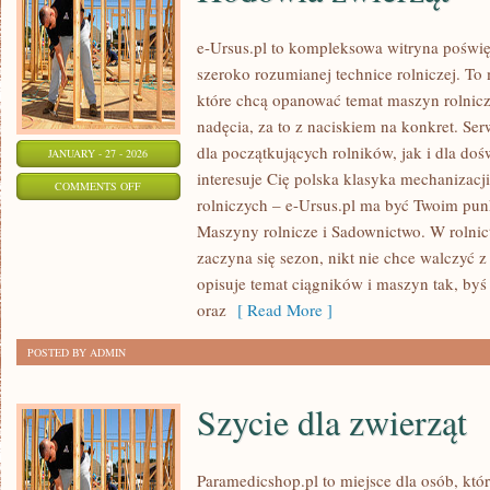
e-Ursus.pl to kompleksowa witryna poświ
szeroko rozumianej technice rolniczej. To 
które chcą opanować temat maszyn rolnic
nadęcia, za to z naciskiem na konkret. S
dla początkujących rolników, jak i dla do
JANUARY - 27 - 2026
interesuje Cię polska klasyka mechanizacji
ON
COMMENTS OFF
rolniczych – e-Ursus.pl ma być Twoim pun
HODOWLA
Maszyny rolnicze i Sadownictwo. W rolnict
ZWIERZĄT
zaczyna się sezon, nikt nie chce walczyć z
opisuje temat ciągników i maszyn tak, byś
oraz
[ Read More ]
POSTED BY ADMIN
Szycie dla zwierząt
Paramedicshop.pl to miejsce dla osób, kt