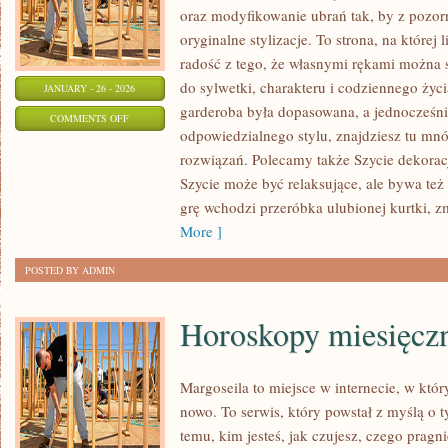
oraz modyfikowanie ubrań tak, by z pozo
oryginalne stylizacje. To strona, na której 
radość z tego, że własnymi rękami można s
do sylwetki, charakteru i codziennego życi
JANUARY - 26 - 2026
garderoba była dopasowana, a jednocześni
ON
COMMENTS OFF
odpowiedzialnego stylu, znajdziesz tu mnó
SZYCIE
rozwiązań. Polecamy także Szycie dekorac
DLA
Szycie może być relaksujące, ale bywa też
ZWIERZĄT
grę wchodzi przeróbka ulubionej kurtki, z
More ]
POSTED BY ADMIN
Horoskopy miesięcz
Margoseila to miejsce w internecie, w któ
nowo. To serwis, który powstał z myślą o t
temu, kim jesteś, jak czujesz, czego pragn