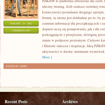
PZKiSW to platforma stworzone dla osób, k
uliczny trening. Jeśli szukasz rzetelnej 
konieczności posiadania drogiego sprzętu,
formie, ta strona jest dokładnie po to, by
centrum informacji dla początkujących i z
JANUARY - 24 - 2026
dopiero uczą się pompowania, jak i dla o
ON
COMMENTS OFF
podciągnięcie z przejściem, dźwignię prz
SPRZĘT
stanie w podporze poziomym. Ciekawe kate
I
i Historie sukcesu i inspiracje. Ideą PZK
AKCESORIA
aktywności w duchu: minimum wymówek,
FITNESS
More ]
POSTED BY ADMIN
Recent Posts
Archives