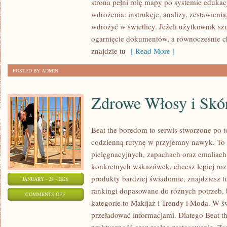
strona pełni rolę mapy po systemie edukac
NAUCZANIA
wdrożenia: instrukcje, analizy, zestawieni
wdrożyć w świetlicy. Jeżeli użytkownik s
ogarnięcie dokumentów, a równocześnie c
znajdzie tu
[ Read More ]
POSTED BY ADMIN
Zdrowe Włosy i Skó
Beat the boredom to serwis stworzone po t
codzienną rutynę w przyjemny nawyk. To 
pielęgnacyjnych, zapachach oraz emaliach
konkretnych wskazówek, chcesz lepiej roz
produkty bardziej świadomie, znajdziesz t
JANUARY - 28 - 2026
rankingi dopasowane do różnych potrzeb,
ON
COMMENTS OFF
kategorie to Makijaż i Trendy i Moda. W św
ZDROWE
przeładować informacjami. Dlatego Beat t
WŁOSY