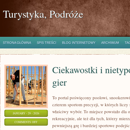
Turystyka, Podróże
STRONA GŁÓWNA
SPIS TREŚCI
BLOG INTERNETOWY
ARCHIWUM
TA
Ciekawostki i niety
gier
To portal poświęcony poolowi, snookerowi,
czterem sportom precyzji, w których liczy 
właściwy wybór. To miejsce powstało dla o
JANUARY - 29 - 2026
rekreacyjnie, ale też dla tych, którzy mier
ON
COMMENTS OFF
pewniejszą grę i bardziej sportowe podejś
CIEKAWOSTKI