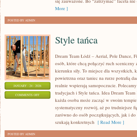
się zauważone. Bo “zatrzymać” faceta nie
RELACJACH
More ]
POSTED BY ADMIN
Style tańca
Dream Team Łódź – Aerial, Pole Dance, Fit
osób, które chcą połączyć ruch sceniczny z
kierunku siły. To miejsce dla wszystkich, 
powietrzna oraz taniec na rurze potrafią dać
realnie wspierają samopoczucie. Polecamy
JANUARY - 24 - 2026
tradycjach i Style tańca. Idea Dream Team 
ON
COMMENTS OFF
każda osoba może zacząć w swoim tempie
STYLE
systematyczny rozwój, aż po trudniejsze fi
TAŃCA
zarówno do osób początkujących, jak i do 
szukają konkretnych
[ Read More ]
POSTED BY ADMIN