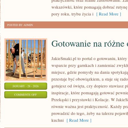
praktyczność oraz realne zastosowanie. Zam
I
wskazówki, które pomagają dobrać rutynę 
SKÓRA
pory roku, trybu życia i
[ Read More ]
GŁOWY
POSTED BY ADMIN
Gotowanie na różne 
JakieSmaki.pl to portal o gotowaniu, który
wsparcie przy garnkach i zamieniać zwykłe
miejsce, gdzie pomysły na dania spotykają
przestaje być obowiązkiem, a staje się rado
gotujesz od święta, czy dopiero stawiasz p
JANUARY - 28 - 2026
inspiracje, które pomagają gotować pewnie
ON
COMMENTS OFF
Przekąski i przystawki i Kolacje. W JakieSm
GOTOWANIE
równie ważna jest praktyczność. Każdy pr
NA
prowadzić do tego, żeby na talerzu pojawił
RÓŻNE
kuchni
[ Read More ]
OKAZJE