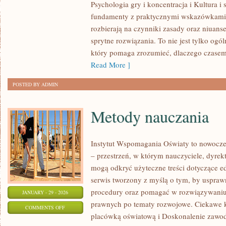
Psychologia gry i koncentracja i Kultura i
I
fundamenty z praktycznymi wskazówkami. Z
NIETYPOWE
rozbierają na czynniki zasady oraz niuans
ODMIANY
sprytne rozwiązania. To nie jest tylko ogó
GIER
który pomaga zrozumieć, dlaczego czasem
Read More ]
POSTED BY ADMIN
Metody nauczania
Instytut Wspomagania Oświaty to nowocze
– przestrzeń, w którym nauczyciele, dyrekt
mogą odkryć użyteczne treści dotyczące ed
serwis tworzony z myślą o tym, by usprawn
procedury oraz pomagać w rozwiązywani
JANUARY - 29 - 2026
prawnych po tematy rozwojowe. Ciekawe k
ON
COMMENTS OFF
placówką oświatową i Doskonalenie zawod
METODY