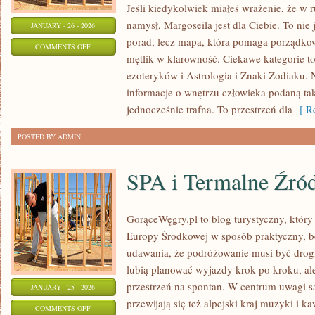
Jeśli kiedykolwiek miałeś wrażenie, że w r
namysł, Margoseila jest dla Ciebie. To nie 
JANUARY - 26 - 2026
porad, lecz mapa, która pomaga porządko
ON
COMMENTS OFF
mętlik w klarowność. Ciekawe kategorie t
HOROSKOPY
ezoteryków i Astrologia i Znaki Zodiaku. 
MIESIĘCZNE
informacje o wnętrzu człowieka podaną tak
jednocześnie trafna. To przestrzeń dla
[ Re
POSTED BY ADMIN
SPA i Termalne Źród
GorąceWęgry.pl to blog turystyczny, który
Europy Środkowej w sposób praktyczny, b
udawania, że podróżowanie musi być drogie
lubią planować wyjazdy krok po kroku, al
przestrzeń na spontan. W centrum uwagi s
JANUARY - 25 - 2026
przewijają się też alpejski kraj muzyki i k
ON
COMMENTS OFF