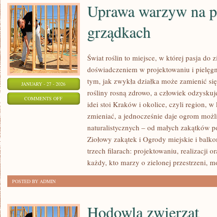
Uprawa warzyw na 
grządkach
Świat roślin to miejsce, w której pasja do z
doświadczeniem w projektowaniu i pielęg
tym, jak zwykła działka może zamienić się
JANUARY - 27 - 2026
rośliny rosną zdrowo, a człowiek odzysku
ON
COMMENTS OFF
idei stoi Kraków i okolice, czyli region, w
UPRAWA
zmieniać, a jednocześnie daje ogrom moż
WARZYW
naturalistycznych – od małych zakątków p
NA
Ziołowy zakątek i Ogrody miejskie i balko
PODWYŻSZONYCH
trzech filarach: projektowaniu, realizacji
GRZĄDKACH
każdy, kto marzy o zielonej przestrzeni, m
POSTED BY ADMIN
Hodowla zwierząt