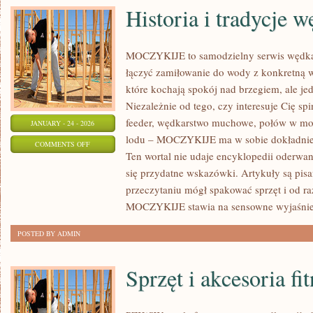
Historia i tradycje 
MOCZYKIJE to samodzielny serwis wędkars
łączyć zamiłowanie do wody z konkretną w
które kochają spokój nad brzegiem, ale je
Niezależnie od tego, czy interesuje Cię sp
feeder, wędkarstwo muchowe, połów w mo
JANUARY - 24 - 2026
lodu – MOCZYKIJE ma w sobie dokładnie t
ON
COMMENTS OFF
Ten wortal nie udaje encyklopedii oderwane
HISTORIA
się przydatne wskazówki. Artykuły są pis
I
przeczytaniu mógł spakować sprzęt i od r
TRADYCJE
MOCZYKIJE stawia na sensowne wyjaśnie
WĘDKARSKIE
POSTED BY ADMIN
Sprzęt i akcesoria fi