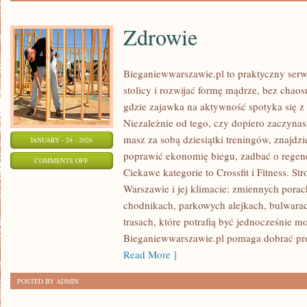
Zdrowie
Bieganiewwarszawie.pl to praktyczny serwi
stolicy i rozwijać formę mądrze, bez chaosu
gdzie zajawka na aktywność spotyka się 
Niezależnie od tego, czy dopiero zaczyna
masz za sobą dziesiątki treningów, znajdzi
JANUARY - 24 - 2026
poprawić ekonomię biegu, zadbać o regener
ON
COMMENTS OFF
Ciekawe kategorie to Crossfit i Fitness. St
ZDROWIE
Warszawie i jej klimacie: zmiennych porac
chodnikach, parkowych alejkach, bulwarach
trasach, które potrafią być jednocześnie m
Bieganiewwarszawie.pl pomaga dobrać pr
Read More ]
POSTED BY ADMIN