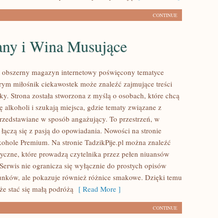
CONTINUE
ny i Wina Musujące
to obszerny magazyn internetowy poświęcony tematyce
rym miłośnik ciekawostek może znaleźć zajmujące treści
ky. Strona została stworzona z myślą o osobach, które chcą
ię alkoholi i szukają miejsca, gdzie tematy związane z
rzedstawiane w sposób angażujący. To przestrzeń, w
 łączą się z pasją do opowiadania. Nowości na stronie
lkohole Premium. Na stronie TadzikPije.pl można znaleźć
tyczne, które prowadzą czytelnika przez pełen niuansów
 Serwis nie ogranicza się wyłącznie do prostych opisów
unków, ale pokazuje również różnice smakowe. Dzięki temu
e stać się małą podróżą
[ Read More ]
CONTINUE