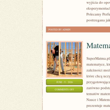
wyjścia do opo
OKAZJE
eksperymentac
Polecamy Perf
postrzegana jak
POSTED BY ADMIN
Matema
SuperMatma.pl
matematyce, kt
zależności moż
które chcą ucz
przygotowująca
JUNE - 9 - 2026
zarówno podsta
ON
COMMENTS OFF
tematów matem
MATEMATYKA
Nauce i Matema
W
prezentuje mat
CODZIENNYM