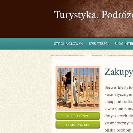
Turystyka, Podróż
STRONA GŁÓWNA
SPIS TREŚCI
BLOG INT
Zakupy
Serwis lifestyl
kosmetycznym, 
chcą podkreśla
stworzone z my
dotyczących do
JUNE - 15 - 2026
kosmetycznych 
ON
COMMENTS OFF
bliską osobom,
ZAKUPY