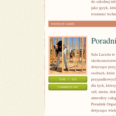
do szkolnej ta
ŻYCIU
jako język, kt
rozumieć techn
POSTED BY ADMIN
Poradn
Sala Lacerta to
okolicznościow
dotyczące przy
osobach, które
przypadkowych 
JUNE - 7 - 2026
dla tych, któr
ON
COMMENTS OFF
sali, menu, dek
PORADNIK
atmosfery całeg
ORGANIZATORA
Poradnik Organ
dotyczące wiel