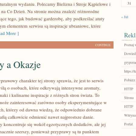
31
turalnym wydaniu. Polecamy Bielizna i Stroje Kąpielowe i
 na Co Dzień. Na stronie można znaleźć różnorodne
« Jul
zące tego, jak budować garderobę, aby podkreślać atuty
ym elementem serwisu są inspiracje ubraniowe, które
ad More ]
Rekl
Poznaj 
CONTINUE
Dowiedz
y a Okazje
grypora
https://
prawowy charakter tej strony sprawia, że jest to serwis
Pobierz 
ślą o osobach, które odkrywają intensywne aromaty,
HTTP
aki i kulinarne inspiracje z różnych stron świata. To
Strona
 może zainteresować zarówno osoby eksperymentujące w
HTTP
tych, którzy od dawna wiedzą, że odpowiednio dobrane
Witryna
afią całkowicie odmienić nawet najprostsze danie.
y koncentruje się wokół egzotycznych dodatków, ale jej
Portal
 znacznie szerszy, ponieważ przyprawy są tu punktem