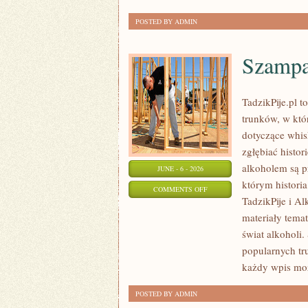
NATURALNEJ
POSTED BY ADMIN
Szampa
TadzikPije.pl 
trunków, w któ
dotyczące whis
zgłębiać histor
alkoholem są p
JUNE - 6 - 2026
którym historia
ON
COMMENTS OFF
TadzikPije i A
SZAMPANY
materiały tema
I
świat alkoholi.
WINA
popularnych tr
MUSUJĄCE
każdy wpis moż
POSTED BY ADMIN