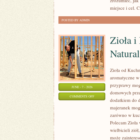
zrozumieć, jak
miejsce i cel. 
POSTED BY ADMIN
Zioła 
Natural
Zioła od Kuchni
aromatyczne w 
przyprawy mogą
JUNE - 7 - 2026
domowych przet
ON
COMMENTS OFF
dodatkiem do d
ZIOŁA
majeranek mog
I
zarówno w kuch
PRZYPRAWY
Polecam Zioła 
W
wielbicieli zió
MEDYCYNIE
może zainteres