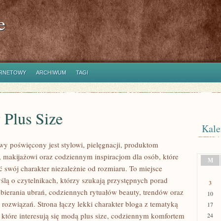
e
ERNETOWY
ARCHIWUM
TAGI
 Plus Size
Kale
owy poświęcony jest stylowi, pielęgnacji, produktom
makijażowi oraz codziennym inspiracjom dla osób, które
M
ć swój charakter niezależnie od rozmiaru. To miejsce
ślą o czytelnikach, którzy szukają przystępnych porad
3
bierania ubrań, codziennych rytuałów beauty, trendów oraz
10
rozwiązań. Strona łączy lekki charakter bloga z tematyką
17
 które interesują się modą plus size, codziennym komfortem
24