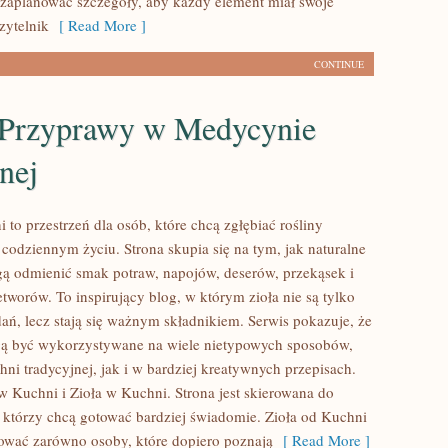
 zaplanować szczegóły, aby każdy element miał swoje
Czytelnik
[ Read More ]
CONTINUE
i Przyprawy w Medycynie
nej
 to przestrzeń dla osób, które chcą zgłębiać rośliny
codziennym życiu. Strona skupia się na tym, jak naturalne
 odmienić smak potraw, napojów, deserów, przekąsek i
worów. To inspirujący blog, w którym zioła nie są tylko
ań, lecz stają się ważnym składnikiem. Serwis pokazuje, że
ą być wykorzystywane na wiele nietypowych sposobów,
ni tradycyjnej, jak i w bardziej kreatywnych przepisach.
w Kuchni i Zioła w Kuchni. Strona jest skierowana do
ł, którzy chcą gotować bardziej świadomie. Zioła od Kuchni
ować zarówno osoby, które dopiero poznają
[ Read More ]