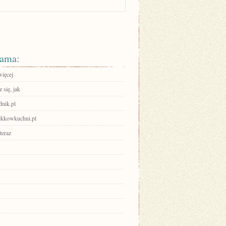
ama:
więcej
 się, jak
dnik.pl
lekkowkuchni.pl
teraz