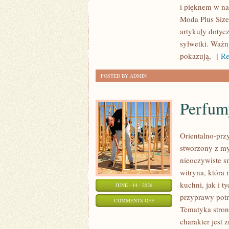
i pięknem w na
PLUS
Moda Plus Size
SIZE
artykuły dotyc
sylwetki. Ważn
pokazują,
[ Re
POSTED BY ADMIN
Perfum
Orientalno-przy
stworzony z my
nieoczywiste sm
witryna, która
kuchni, jak i 
JUNE - 14 - 2026
przyprawy potr
ON
COMMENTS OFF
Tematyka stron
PERFUMY
charakter jest
A