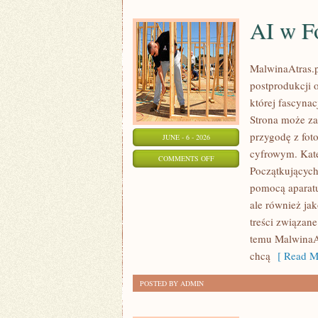
AI w Fo
MalwinaAtras.pl
postprodukcji 
której fascynac
Strona może za
przygodę z foto
JUNE - 6 - 2026
cyfrowym. Kate
ON
COMMENTS OFF
Początkujących
AI
pomocą aparatu
W
ale również ja
FOTOGRAFII
treści związane
I
temu MalwinaAt
GRAFICE
chcą
[ Read M
POSTED BY ADMIN