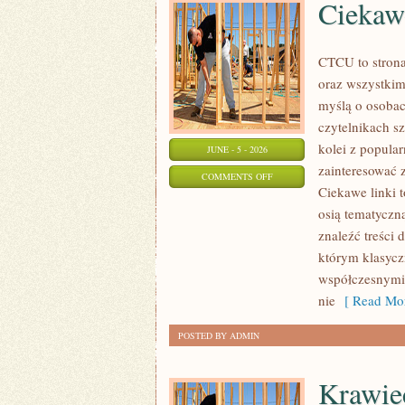
Ciekaw
CTCU to strona
oraz wszystkim
myślą o osobach
czytelnikach s
kolei z popul
JUNE - 5 - 2026
zainteresować 
ON
COMMENTS OFF
Ciekawe linki 
CIEKAWOSTKI
osią tematyczn
KOLEJOWE
znaleźć treści
którym klasycz
współczesnymi,
nie
[ Read Mor
POSTED BY ADMIN
Krawi