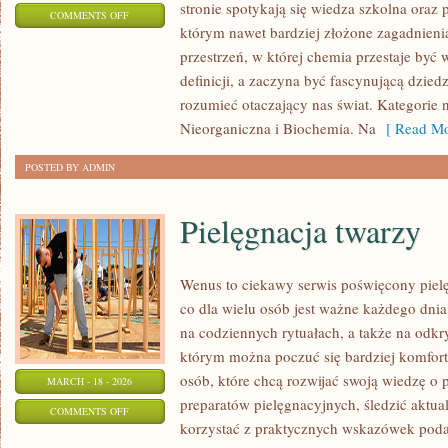
stronie spotykają się wiedza szkolna oraz 
ON
COMMENTS OFF
którym nawet bardziej złożone zagadnienia 
MATURA
przestrzeń, w której chemia przestaje być
Z
definicji, a zaczyna być fascynującą dzied
CHEMII
rozumieć otaczający nas świat. Kategorie 
Nieorganiczna i Biochemia. Na
[ Read Mo
POSTED BY ADMIN
Pielęgnacja twarzy
Wenus to ciekawy serwis poświęcony pielęg
co dla wielu osób jest ważne każdego dnia:
na codziennych rytuałach, a także na odk
którym można poczuć się bardziej komfort
osób, które chcą rozwijać swoją wiedzę o p
MARCH - 18 - 2026
preparatów pielęgnacyjnych, śledzić aktual
ON
COMMENTS OFF
korzystać z praktycznych wskazówek poda
PIELĘGNACJA