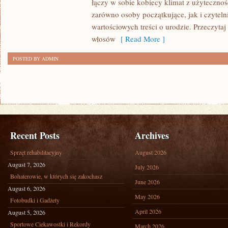
łączy w sobie kobiecy klimat z użytecznoś
TWARZY
zarówno osoby początkujące, jak i czytel
wartościowych treści o urodzie. Przeczytaj t
włosów
[ Read More ]
POSTED BY ADMIN
Recent Posts
Archives
Sprzęt rehabilitacyjny
August 2026
August 7, 2026
July 2026
Bohaterowie, w których się zakochasz
June 2026
August 6, 2026
May 2026
Fotobudki i Gadżety
April 2026
August 5, 2026
Sportowe Ciekawostki i Rekordy
March 2026