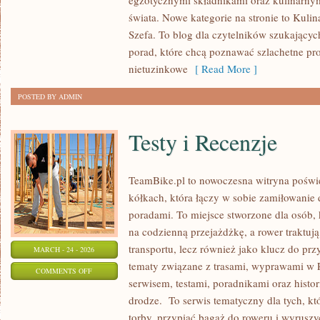
egzotycznymi składnikami oraz kulinarnym
DELIKATESY
świata. Nowe kategorie na stronie to Kuli
Z
Szefa. To blog dla czytelników szukającyc
DALEKICH
porad, które chcą poznawać szlachetne pr
ZAKĄTKÓW
nietuzinkowe
[ Read More ]
POSTED BY ADMIN
Testy i Recenzje
TeamBike.pl to nowoczesna witryna poś
kółkach, która łączy w sobie zamiłowanie
poradami. To miejsce stworzone dla osób, k
na codzienną przejażdżkę, a rower traktuj
transportu, lecz również jako klucz do pr
MARCH - 24 - 2026
tematy związane z trasami, wyprawami w Po
ON
COMMENTS OFF
serwisem, testami, poradnikami oraz histo
TESTY
drodze. To serwis tematyczny dla tych, k
I
torby, przypiąć bagaż do roweru i wyruszy