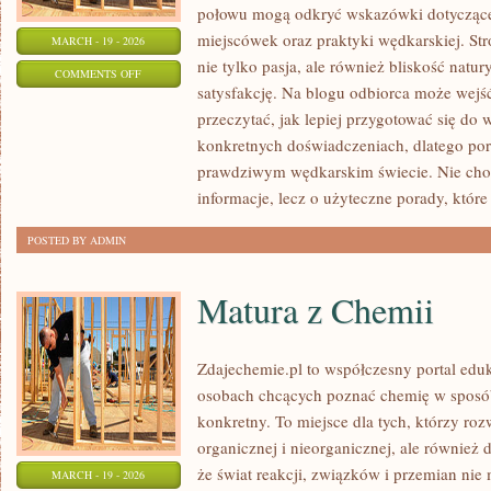
połowu mogą odkryć wskazówki dotyczące
miejscówek oraz praktyki wędkarskiej. Str
MARCH - 19 - 2026
nie tylko pasja, ale również bliskość natu
ON
COMMENTS OFF
satysfakcję. Na blogu odbiorca może wejść 
ZAWODY
przeczytać, jak lepiej przygotować się do 
I
konkretnych doświadczeniach, dlatego por
WYDARZENIA
prawdziwym wędkarskim świecie. Nie chod
informacje, lecz o użyteczne porady, któr
POSTED BY ADMIN
Matura z Chemii
Zdajechemie.pl to współczesny portal eduk
osobach chcących poznać chemię w sposób
konkretny. To miejsce dla tych, którzy roz
organicznej i nieorganicznej, ale również 
że świat reakcji, związków i przemian nie 
MARCH - 19 - 2026