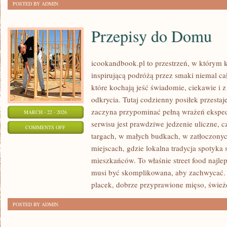
POSTED BY ADMIN
Przepisy do Domu
icookandbook.pl to przestrzeń, w którym ku
inspirującą podróżą przez smaki niemal cał
które kochają jeść świadomie, ciekawie i z
odkrycia. Tutaj codzienny posiłek przestaj
zaczyna przypominać pełną wrażeń eksp
MARCH - 22 - 2026
serwisu jest prawdziwe jedzenie uliczne, cz
ON
COMMENTS OFF
targach, w małych budkach, w zatłoczonyc
PRZEPISY
miejscach, gdzie lokalna tradycja spotyka
DO
mieszkańców. To właśnie street food najlep
DOMU
musi być skomplikowana, aby zachwycać.
placek, dobrze przyprawione mięso, świe
POSTED BY ADMIN