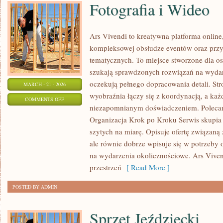
Fotografia i Wideo
Ars Vivendi to kreatywna platforma online,
kompleksowej obsłudze eventów oraz prz
tematycznych. To miejsce stworzone dla osób
szukają sprawdzonych rozwiązań na wydar
oczekują pełnego dopracowania detali. Str
MARCH - 21 - 2026
wyobraźnia łączy się z koordynacją, a każ
ON
COMMENTS OFF
niezapomnianym doświadczeniem. Polecam H
FOTOGRAFIA
Organizacja Krok po Kroku Serwis skupia 
I
szytych na miarę. Opisuje ofertę związaną 
WIDEO
ale równie dobrze wpisuje się w potrzeb
na wydarzenia okolicznościowe. Ars Vive
przestrzeń
[ Read More ]
POSTED BY ADMIN
Sprzęt Jeździecki