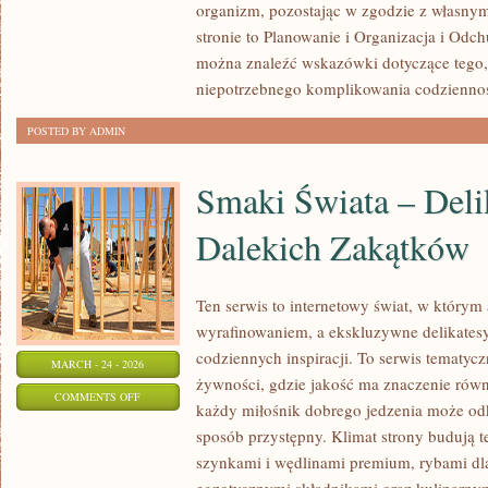
organizm, pozostając w zgodzie z własny
I
stronie to Planowanie i Organizacja i Odch
REGENERACJA
można znaleźć wskazówki dotyczące tego, 
niepotrzebnego komplikowania codziennoś
POSTED BY ADMIN
Smaki Świata – Deli
Dalekich Zakątków
Ten serwis to internetowy świat, w którym 
wyrafinowaniem, a ekskluzywne delikatesy 
codziennych inspiracji. To serwis tematy
MARCH - 24 - 2026
żywności, gdzie jakość ma znaczenie równ
ON
COMMENTS OFF
każdy miłośnik dobrego jedzenia może od
SMAKI
sposób przystępny. Klimat strony budują t
ŚWIATA
szynkami i wędlinami premium, rybami dl
–