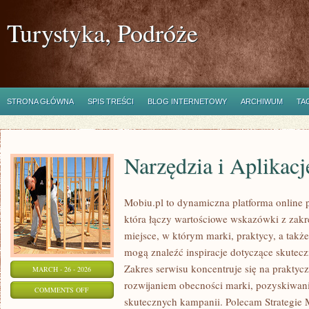
Turystyka, Podróże
STRONA GŁÓWNA
SPIS TREŚCI
BLOG INTERNETOWY
ARCHIWUM
TA
Narzędzia i Aplikac
Mobiu.pl to dynamiczna platforma online 
która łączy wartościowe wskazówki z zakr
miejsce, w którym marki, praktycy, a takż
mogą znaleźć inspiracje dotyczące skutecz
Zakres serwisu koncentruje się na prakty
MARCH - 26 - 2026
rozwijaniem obecności marki, pozyskiwan
ON
COMMENTS OFF
skutecznych kampanii. Polecam Strategie 
NARZĘDZIA