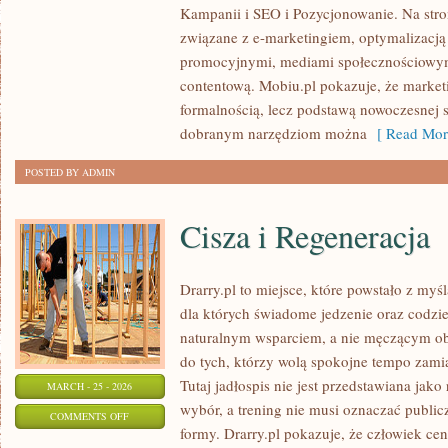
Kampanii i SEO i Pozycjonowanie. Na stro
I
związane z e-marketingiem, optymalizacją
APLIKACJE
promocyjnymi, mediami społecznościowym
MARKETINGOWE
contentową. Mobiu.pl pokazuje, że marketi
formalnością, lecz podstawą nowoczesnej s
dobranym narzędziom można
[ Read Mor
POSTED BY ADMIN
Cisza i Regeneracja
Drarry.pl to miejsce, które powstało z myś
dla których świadome jedzenie oraz codz
naturalnym wsparciem, a nie męczącym o
do tych, którzy wolą spokojne tempo zamia
Tutaj jadłospis nie jest przedstawiana jako
MARCH - 25 - 2026
wybór, a trening nie musi oznaczać publi
ON
COMMENTS OFF
formy. Drarry.pl pokazuje, że człowiek c
CISZA