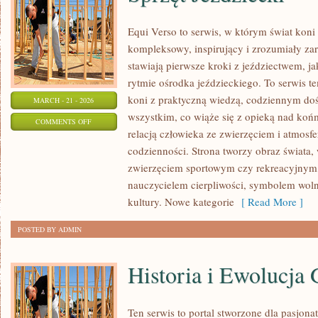
Equi Verso to serwis, w którym świat kon
kompleksowy, inspirujący i zrozumiały za
stawiają pierwsze kroki z jeździectwem, jak
rytmie ośrodka jeździeckiego. To serwis te
koni z praktyczną wiedzą, codziennym do
MARCH - 21 - 2026
wszystkim, co wiąże się z opieką nad końm
ON
COMMENTS OFF
relacją człowieka ze zwierzęciem i atmosfe
SPRZĘT
codzienności. Strona tworzy obraz świata, 
JEŹDZIECKI
zwierzęciem sportowym czy rekreacyjnym, 
nauczycielem cierpliwości, symbolem woln
kultury. Nowe kategorie
[ Read More ]
POSTED BY ADMIN
Historia i Ewolucja 
Ten serwis to portal stworzone dla pasjonat