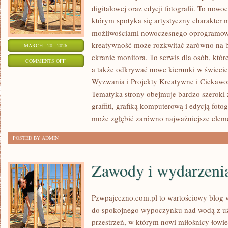
digitalowej oraz edycji fotografii. To nowo
którym spotyka się artystyczny charakter mi
możliwościami nowoczesnego oprogramowan
kreatywność może rozkwitać zarówno na be
MARCH - 20 - 2026
ekranie monitora. To serwis dla osób, które
ON
COMMENTS OFF
a także odkrywać nowe kierunki w świecie
HISTORIA
Wyzwania i Projekty Kreatywne i Ciekawos
I
Tematyka strony obejmuje bardzo szeroki
EWOLUCJA
graffiti, grafiką komputerową i edycją foto
GRAFIKI
może zgłębić zarówno najważniejsze elem
POSTED BY ADMIN
Zawody i wydarzeni
Pzwpajeczno.com.pl to wartościowy blog w
do spokojnego wypoczynku nad wodą z uż
przestrzeń, w którym nowi miłośnicy łowi