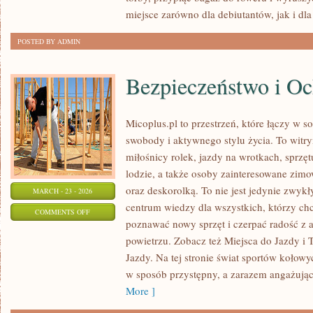
RECENZJE
miejsce zarówno dla debiutantów, jak i dla
POSTED BY ADMIN
Bezpieczeństwo i O
Micoplus.pl to przestrzeń, które łączy w s
swobody i aktywnego stylu życia. To witryn
miłośnicy rolek, jazdy na wrotkach, sprz
lodzie, a także osoby zainteresowane zi
oraz deskorolką. To nie jest jedynie zwykły
MARCH - 23 - 2026
centrum wiedzy dla wszystkich, którzy chc
ON
COMMENTS OFF
poznawać nowy sprzęt i czerpać radość z
BEZPIECZEŃSTWO
powietrzu. Zobacz też Miejsca do Jazdy i T
I
Jazdy. Na tej stronie świat sportów kołow
OCHRONA
w sposób przystępny, a zarazem angażując
More ]