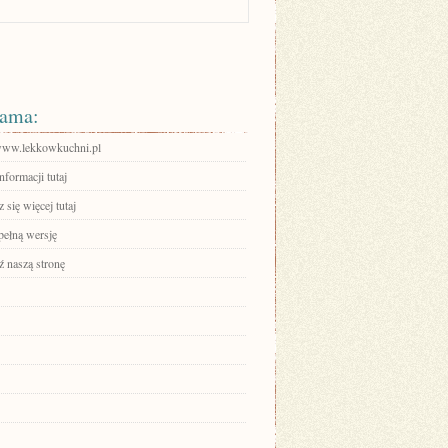
ama:
/www.lekkowkuchni.pl
nformacji tutaj
się więcej tutaj
pełną wersję
 naszą stronę