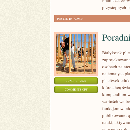
Pralnicze. Serw
przystępnych in
POSTED BY ADMIN
Poradn
Bialykotek.pl t
zaprojektowana
osobach zainte
na tematyce pl
placówek eduka
JUNE - 3 - 2026
które chcą świ
ON
COMMENTS OFF
kompendium wie
PORADNIK
wartościowe tr
RODZICA
funkcjonowanie
publikowane są
nauki, aktywno
w przedszkolu.