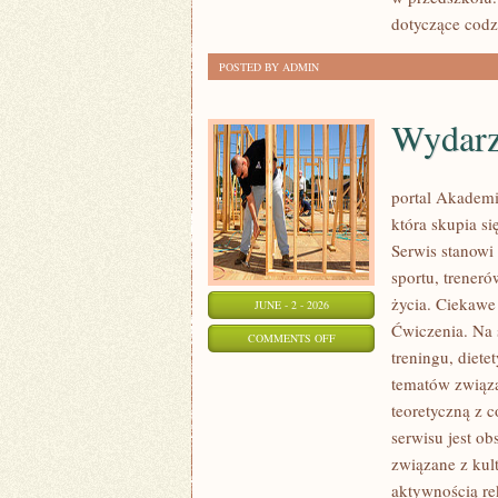
dotyczące cod
POSTED BY ADMIN
Wydarz
portal Akademi
która skupia si
Serwis stanowi
sportu, trener
życia. Ciekawe 
JUNE - 2 - 2026
Ćwiczenia. Na 
ON
COMMENTS OFF
treningu, diet
WYDARZENIA
tematów związa
I
teoretyczną z 
KONFERENCJE
serwisu jest o
związane z kult
aktywnością re