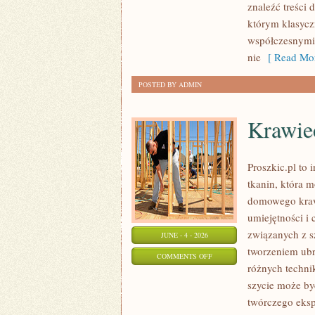
znaleźć treści
którym klasycz
współczesnymi,
nie
[ Read Mor
POSTED BY ADMIN
Krawi
Proszkic.pl to 
tkanin, która m
domowego krawi
umiejętności i 
związanych z 
JUNE - 4 - 2026
tworzeniem ub
ON
COMMENTS OFF
różnych techni
KRAWIECTWO
szycie może być
DOMOWE
twórczego eksp