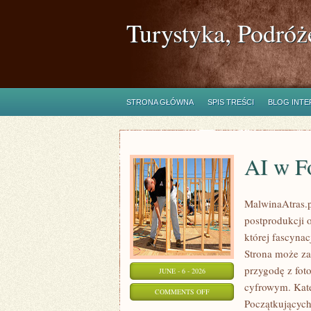
Turystyka, Podróż
STRONA GŁÓWNA
SPIS TREŚCI
BLOG INT
AI w Fo
MalwinaAtras.pl
postprodukcji 
której fascynac
Strona może za
przygodę z foto
JUNE - 6 - 2026
cyfrowym. Kate
ON
COMMENTS OFF
Początkujących
AI