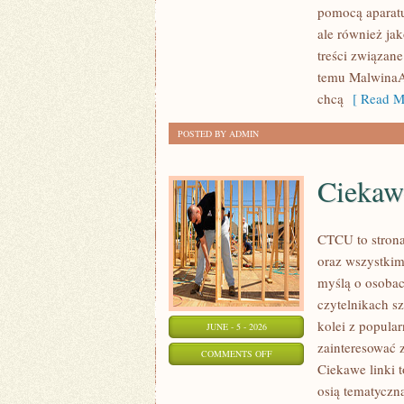
pomocą aparatu
W
ale również ja
FOTOGRAFII
treści związane
I
temu MalwinaAt
GRAFICE
chcą
[ Read M
POSTED BY ADMIN
Ciekaw
CTCU to strona
oraz wszystkim
myślą o osobach
czytelnikach s
kolei z popul
JUNE - 5 - 2026
zainteresować 
ON
COMMENTS OFF
Ciekawe linki 
CIEKAWOSTKI
osią tematyczn
KOLEJOWE