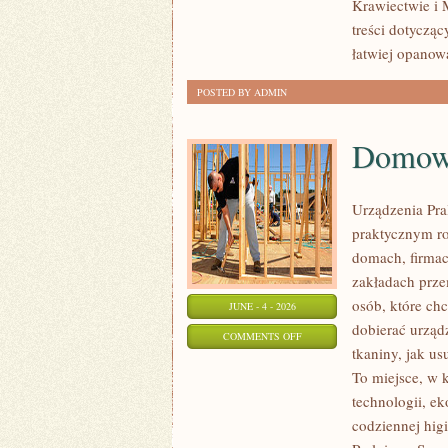
Krawiectwie i 
treści dotyczą
łatwiej opanow
POSTED BY ADMIN
Domowe
Urządzenia Pra
praktycznym r
domach, firmac
zakładach prze
osób, które chc
JUNE - 4 - 2026
dobierać urządz
ON
COMMENTS OFF
tkaniny, jak u
DOMOWE
To miejsce, w 
TRIKI
technologii, ek
I
codziennej hig
DIY