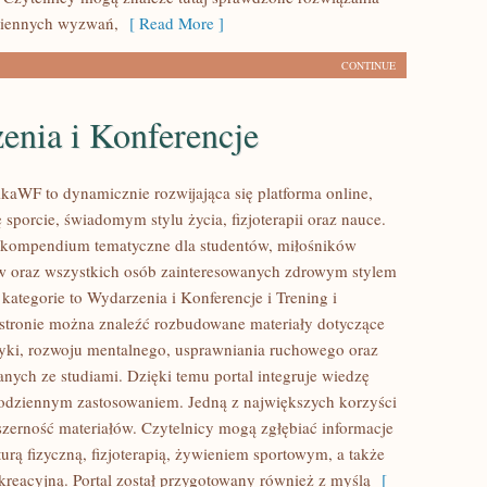
ziennych wyzwań,
[ Read More ]
CONTINUE
enia i Konferencje
kaWF to dynamicznie rozwijająca się platforma online,
ę sporcie, świadomym stylu życia, fizjoterapii oraz nauce.
 kompendium tematyczne dla studentów, miłośników
ów oraz wszystkich osób zainteresowanych zdrowym stylem
kategorie to Wydarzenia i Konferencje i Trening i
stronie można znaleźć rozbudowane materiały dotyczące
etyki, rozwoju mentalnego, usprawniania ruchowego oraz
nych ze studiami. Dzięki temu portal integruje wiedzę
codziennym zastosowaniem. Jedną z największych korzyści
bszerność materiałów. Czytelnicy mogą zgłębiać informacje
urą fizyczną, fizjoterapią, żywieniem sportowym, a także
kreacyjną. Portal został przygotowany również z myślą
[