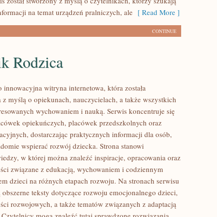
is został stworzony z myślą o czytelnikach, którzy szukają
formacji na temat urządzeń pralniczych, ale
[ Read More ]
CONTINUE
ik Rodzica
o innowacyjna witryna internetowa, która została
 z myślą o opiekunach, nauczycielach, a także wszystkich
resowanych wychowaniem i nauką. Serwis koncentruje się
acówek opiekuńczych, placówek przedszkolnych oraz
cyjnych, dostarczając praktycznych informacji dla osób,
adomie wspierać rozwój dziecka. Strona stanowi
dzy, w której można znaleźć inspiracje, opracowania oraz
eści związane z edukacją, wychowaniem i codziennym
m dzieci na różnych etapach rozwoju. Na stronach serwisu
 obszerne teksty dotyczące rozwoju emocjonalnego dzieci,
ści rozwojowych, a także tematów związanych z adaptacją
 Czytelnicy mogą znaleźć tutaj sprawdzone rozwiązania