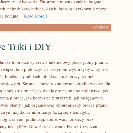
Maszyny i Akcesoria. Na stronie można znaleźć bogate
cych technik krawieckich, dzięki którym użytkownik może
ać kolejne
[ Read More ]
CONTINUE
 Triki i DIY
lnicze to branżowy serwis internetowy poświęcony praniu,
ozwiązaniom pralniczym, maszynom wykorzystywanym w
h, hotelach, pralniach, obiektach usługowych oraz
mysłowych. Strona stanowi rozbudowane źródło wiedzy dla
ą lepiej zrozumieć, jak działa profesjonalne pralnictwo, jak
enia piorące, jak korzystać z suszarek, jak pielęgnować
suwać plamy i jak organizować ekonomiczny proces prania.
którym użytkowe informacje łączą się z tematyką
ologii, chemii pralniczej, konserwacji odzieży oraz
ieny tekstyliów. Nowości: Usuwanie Plam i Urządzenia