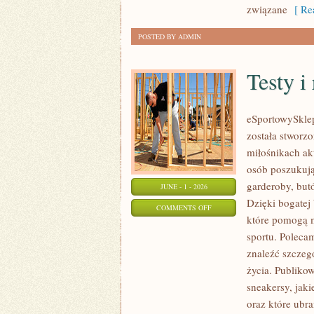
związane
[ Rea
POSTED BY ADMIN
Testy i
eSportowySklep.
została stworz
miłośnikach ak
osób poszukują
garderoby, but
JUNE - 1 - 2026
Dzięki bogatej 
ON
COMMENTS OFF
które pomogą 
TESTY
sportu. Poleca
I
znaleźć szczeg
RECENZJE
życia. Publiko
PRODUKTÓW
sneakersy, jak
oraz które ubr