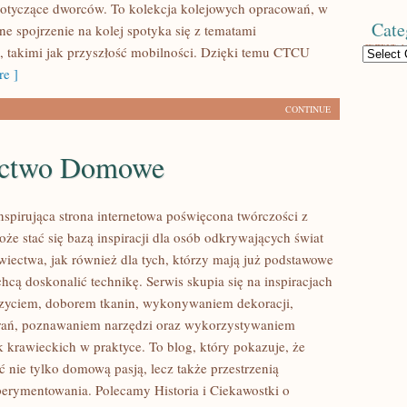
 dotyczące dworców. To kolekcja kolejowych opracowań, w
Cate
ne spojrzenie na kolej spotyka się z tematami
 takimi jak przyszłość mobilności. Dzięki temu CTCU
Categories
e ]
CONTINUE
ectwo Domowe
inspirująca strona internetowa poświęcona twórczości z
oże stać się bazą inspiracji dla osób odkrywających świat
ectwa, jak również dla tych, którzy mają już podstawowe
chcą doskonalić technikę. Serwis skupia się na inspiracjach
szyciem, doborem tkanin, wykonywaniem dekoracji,
rań, poznawaniem narzędzi oraz wykorzystywaniem
k krawieckich w praktyce. To blog, który pokazuje, że
 nie tylko domową pasją, lecz także przestrzenią
erymentowania. Polecamy Historia i Ciekawostki o