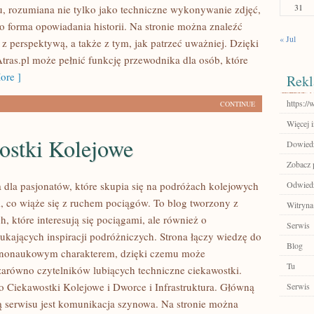
31
, rozumiana nie tylko jako techniczne wykonywanie zdjęć,
ko forma opowiadania historii. Na stronie można znaleźć
« Jul
 z perspektywą, a także z tym, jak patrzeć uważniej. Dzięki
ras.pl może pełnić funkcję przewodnika dla osób, które
ore ]
Rekl
https:/
CONTINUE
Więcej i
ostki Kolejowe
Dowiedz 
Zobacz 
 dla pasjonatów, które skupia się na podróżach kolejowych
Odwiedź
, co wiąże się z ruchem pociągów. To blog tworzony z
Witryna
, które interesują się pociągami, ale również o
Serwis
zukających inspiracji podróżniczych. Strona łączy wiedzę do
Blog
arnonaukowym charakterem, dzięki czemu może
Tu
zarówno czytelników lubiących techniczne ciekawostki.
to Ciekawostki Kolejowe i Dworce i Infrastruktura. Główną
Serwis
ą serwisu jest komunikacja szynowa. Na stronie można