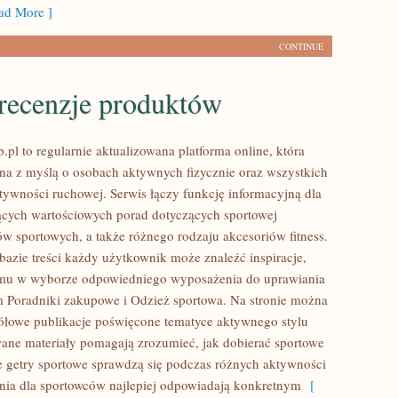
d More ]
CONTINUE
 recenzje produktów
pl to regularnie aktualizowana platforma online, która
ona z myślą o osobach aktywnych fizycznie oraz wszystkich
tywności ruchowej. Serwis łączy funkcję informacyjną dla
cych wartościowych porad dotyczących sportowej
ów sportowych, a także różnego rodzaju akcesoriów fitness.
bazie treści każdy użytkownik może znaleźć inspiracje,
mu w wyborze odpowiedniego wyposażenia do uprawiania
m Poradniki zakupowe i Odzież sportowa. Na stronie można
ółowe publikacje poświęcone tematyce aktywnego stylu
wane materiały pomagają zrozumieć, jak dobierać sportowe
ie getry sportowe sprawdzą się podczas różnych aktywności
ania dla sportowców najlepiej odpowiadają konkretnym
[