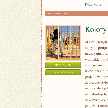
Read More ]
POSTED BY ADMIN
Kolory 
M-Loft Design 
który inspiruj
mieszkania ora
wszystkich, któ
aranżowaniem w
JUNE - 2 - 2026
wyposażenia i 
ON
COMMENTS OFF
projektowanie 
KOLORY
dotyczące styl
I
miejsce do życ
MATERIAŁY
industrialnych,
odwiedzający z
podczas remontu