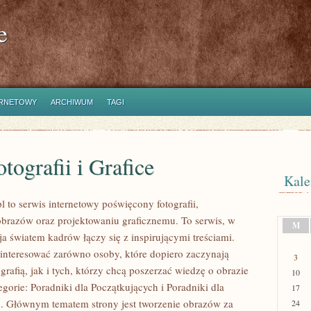
e
ERNETOWY
ARCHIWUM
TAGI
tografii i Grafice
Kale
 to serwis internetowy poświęcony fotografii,
obrazów oraz projektowaniu graficznemu. To serwis, w
M
ja światem kadrów łączy się z inspirującymi treściami.
interesować zarówno osoby, które dopiero zaczynają
3
grafią, jak i tych, którzy chcą poszerzać wiedzę o obrazie
10
gorie: Poradniki dla Początkujących i Poradniki dla
17
. Głównym tematem strony jest tworzenie obrazów za
24