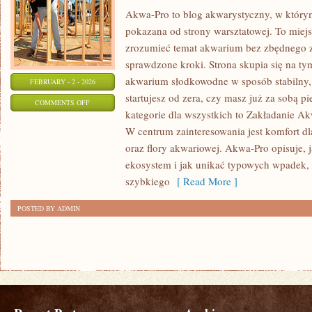
Akwa-Pro to blog akwarystyczny, w którym
pokazana od strony warsztatowej. To miejs
zrozumieć temat akwarium bez zbędnego za
sprawdzone kroki. Strona skupia się na ty
akwarium słodkowodne w sposób stabilny, 
FEBRUARY - 2 - 2026
startujesz od zera, czy masz już za sobą 
ON
COMMENTS OFF
kategorie dla wszystkich to Zakładanie A
ROŚLINY
W centrum zainteresowania jest komfort dla
AKWARIOWE
oraz flory akwariowej. Akwa-Pro opisuje, 
ekosystem i jak unikać typowych wpadek, k
szybkiego
[ Read More ]
POSTED BY ADMIN