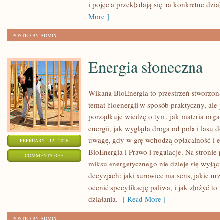
i pojęcia przekładają się na konkretne dzia
More ]
POSTED BY ADMIN
Energia słoneczna
Wikana BioEnergia to przestrzeń stworzona
temat bioenergii w sposób praktyczny, ale
porządkuje wiedzę o tym, jak materia orga
energii, jak wygląda droga od pola i lasu 
uwagę, gdy w grę wchodzą opłacalność i e
FEBRUARY - 12 - 2026
BioEnergia i Prawo i regulacje. Na stronie
ON
COMMENTS OFF
miksu energetycznego nie dzieje się wyłąc
ENERGIA
decyzjach: jaki surowiec ma sens, jakie ur
SŁONECZNA
ocenić specyfikację paliwa, i jak złożyć t
działania.
[ Read More ]
POSTED BY ADMIN