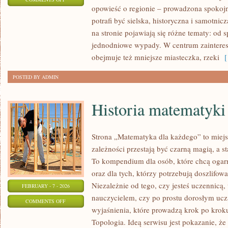
opowieść o regionie – prowadzona spokojn
PIŁA
potrafi być sielska, historyczna i samotnic
na stronie pojawiają się różne tematy: od
jednodniowe wypady. W centrum zaintereso
obejmuje też mniejsze miasteczka, rzeki
[ 
POSTED BY ADMIN
Historia matematyki
Strona „Matematyka dla każdego” to miejs
zależności przestają być czarną magią, a st
To kompendium dla osób, które chcą ogar
oraz dla tych, którzy potrzebują doszlifo
Niezależnie od tego, czy jesteś uczennicą
FEBRUARY - 7 - 2026
nauczycielem, czy po prostu dorosłym uczą
ON
COMMENTS OFF
wyjaśnienia, które prowadzą krok po krok
HISTORIA
Topologia. Ideą serwisu jest pokazanie, że
MATEMATYKI