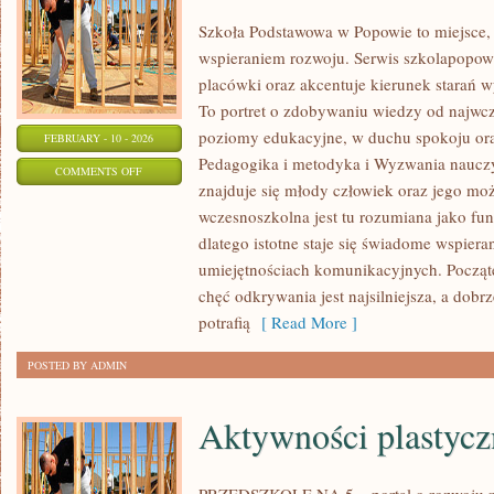
Szkoła Podstawowa w Popowie to miejsce, 
wspieraniem rozwoju. Serwis szkolapopow
placówki oraz akcentuje kierunek stara
To portret o zdobywaniu wiedzy od najwcze
poziomy edukacyjne, w duchu spokoju oraz
FEBRUARY - 10 - 2026
Pedagogika i metodyka i Wyzwania nauczy
ON
COMMENTS OFF
znajduje się młody człowiek oraz jego moż
PEDAGOGIKA
wczesnoszkolna jest tu rozumiana jako fun
I
dlatego istotne staje się świadome wspiera
METODYKA
umiejętnościach komunikacyjnych. Począte
chęć odkrywania jest najsilniejsza, a dobr
potrafią
[ Read More ]
POSTED BY ADMIN
Aktywności plastycz