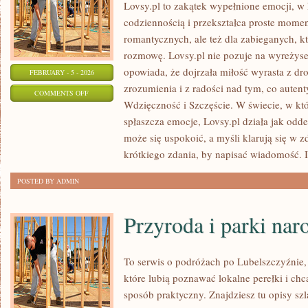
Lovsy.pl to zakątek wypełnione emocji, w 
codziennością i przekształca proste momen
romantycznych, ale też dla zabieganych, k
rozmowę. Lovsy.pl nie pozuje na wyreżyse
opowiada, że dojrzała miłość wyrasta z dr
FEBRUARY - 5 - 2026
zrozumienia i z radości nad tym, co auten
ON
COMMENTS OFF
Wdzięczność i Szczęście. W świecie, w k
PRZYJAŹŃ
spłaszcza emocje, Lovsy.pl działa jak odde
może się uspokoić, a myśli klarują się w 
krótkiego zdania, by napisać wiadomość.
POSTED BY ADMIN
Przyroda i parki na
To serwis o podróżach po Lubelszczyźnie,
które lubią poznawać lokalne perełki i c
sposób praktyczny. Znajdziesz tu opisy sz