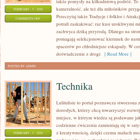
także pomysły na kilkudniową podróż. To p
kameralność, ale też dla miłośników przygó
FEBRUARY - 5 - 2026
Przeczytaj także Tradycje i folklor i Atrak
ON
COMMENTS OFF
potrafi zaskakiwać: raz kusi urokliwymi 
PRZYRODA
zachwyca dziką przyrodą. Dlatego na stroni
I
pomagają selekcjonować kierunek do nastr
PARKI
spacerów po chłodniejsze eskapady. W ce
NARODOWE
doświadczenie z drogi:
[ Read More ]
POSTED BY ADMIN
Technika
Lulitulisie to portal poznawcza stworzona
dorosłych, którzy chcą towarzyszyć rozwó
miejsce, w którym wiedza są podawane ja
codzienne ćwiczenia zamieniają się w satys
z kreatywnością, dzięki czemu maluch moż
FEBRUARY - 5 - 2026