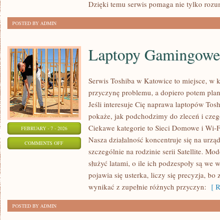
Dzięki temu serwis pomaga nie tylko rozum
POSTED BY ADMIN
Laptopy Gamingowe
Serwis Toshiba w Katowice to miejsce, w
przyczynę problemu, a dopiero potem pla
Jeśli interesuje Cię naprawa laptopów Tos
pokaże, jak podchodzimy do zleceń i czeg
Ciekawe kategorie to Sieci Domowe i Wi-Fi
FEBRUARY - 7 - 2026
Nasza działalność koncentruje się na urzą
ON
COMMENTS OFF
szczególnie na rodzinie serii Satellite. Mo
LAPTOPY
służyć latami, o ile ich podzespoły są we 
GAMINGOWE
pojawia się usterka, liczy się precyzja, 
wynikać z zupełnie różnych przyczyn:
[ R
POSTED BY ADMIN