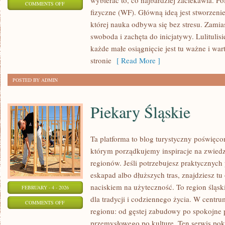
wybierać to, co najbardziej zaciekawia. 
ON
COMMENTS OFF
fizyczne (WF). Główną ideą jest stworzenie
TECHNIKA
której nauka odbywa się bez stresu. Zamias
swoboda i zachęta do inicjatywy. Lulitul
każde małe osiągnięcie jest tu ważne i war
stronie
[ Read More ]
POSTED BY ADMIN
Piekary Śląskie
Ta platforma to blog turystyczny poświęc
którym porządkujemy inspiracje na zwiedz
regionów. Jeśli potrzebujesz praktycznyc
eskapad albo dłuższych tras, znajdziesz tu 
naciskiem na użyteczność. To region śląsk
FEBRUARY - 4 - 2026
dla tradycji i codziennego życia. W centr
ON
COMMENTS OFF
regionu: od gęstej zabudowy po spokojne 
PIEKARY
przemysłowego po kulturę. Ten serwis poka