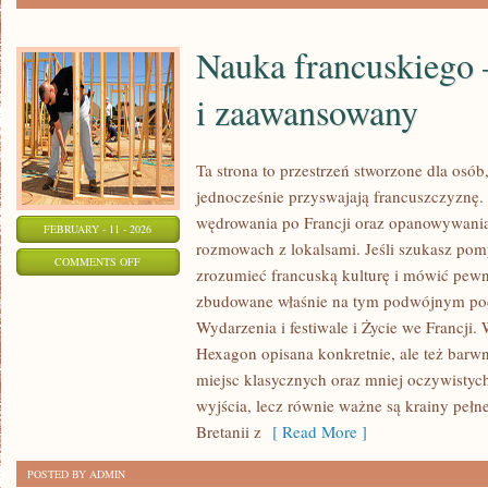
Nauka francuskiego 
i zaawansowany
Ta strona to przestrzeń stworzone dla osób
jednocześnie przyswajają francuszczyznę.
wędrowania po Francji oraz opanowywania
FEBRUARY - 11 - 2026
rozmowach z lokalsami. Jeśli szukasz pom
ON
COMMENTS OFF
zrozumieć francuską kulturę i mówić pewnie
NAUKA
zbudowane właśnie na tym podwójnym pode
FRANCUSKIEGO
Wydarzenia i festiwale i Życie we Francji. 
–
Hexagon opisana konkretnie, ale też barwni
POZIOM
miejsc klasycznych oraz mniej oczywistych
ŚREDNI
wyjścia, lecz równie ważne są krainy peł
I
Bretanii z
[ Read More ]
ZAAWANSOWANY
POSTED BY ADMIN