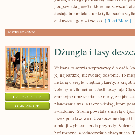
ŚLĄSKIE
podpowiada perełki, które nie zawsze traf
dostaje tu kontekst, a nie tylko suchą wyl
ciekawsza, gdy wiesz, co
[ Read More ]
POSTED BY ADMIN
Dżungle i lasy desz
Vulcans to serwis wyprawowy dla osób, kt
jej najbardziej pierwotnej odsłonie. To miej
historią o cieple wnętrza planety, a krajo
kolejnym kilometrem. Jeśli fascynują Cię 
erupcyjne oraz spadające nurty, znajdzies
FEBRUARY - 4 - 2026
planowania tras, a także wiedzę, które po
ON
COMMENTS OFF
świadomie. Strona powstała z myślą o tych
DŻUNGLE
przez pola lawowe niż zatłoczone deptaki,
I
atrakcji wybierają cuda przyrody. Vulcans
LASY
być uważna, a jednocześnie ekscytująca. Tu 