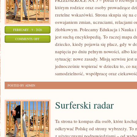
PRZEDSZKOLE NA 5 – portal o rozwoju m
którym rodzice oraz osoby prowadzące dzi
rzetelne wskazówki. Strona skupia się na 
oswajaniem zmian, uczuciami, relacjami 
żłobkowym. Polecamy Edukacja i Nauka i Li
FEBRUARY - 9 - 2026
jest suchą encyklopedią. To raczej mapa d
ON
COMMENTS OFF
dziecko, kiedy pojawia się płacz, gdy w 
AKTYWNOŚCI
napięcia po dniu pełnym nowości, albo ki
PLASTYCZNE
sytuację: nowe zasady. Misją serwisu jest 
jednocześnie wspierać w dziecku to, co na
samodzielność, współpracę oraz ciekawoś
POSTED BY ADMIN
Surferski radar
Ta strona to kompas dla osób, które kocha
odkrywać Polskę od strony wybrzeży. To mi
z użytecznymi podpowiedziami – od wybor