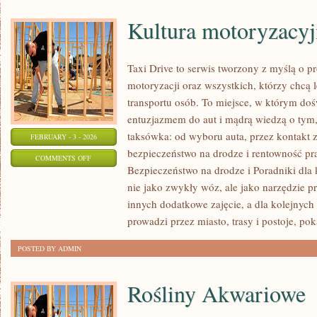
Kultura motoryzacyj
Taxi Drive to serwis tworzony z myślą o p
motoryzacji oraz wszystkich, którzy chcą 
transportu osób. To miejsce, w którym doś
entuzjazmem do aut i mądrą wiedzą o tym,
taksówka: od wyboru auta, przez kontakt 
FEBRUARY - 3 - 2026
bezpieczeństwo na drodze i rentowność pr
ON
COMMENTS OFF
Bezpieczeństwo na drodze i Poradniki dla 
KULTURA
nie jako zwykły wóz, ale jako narzędzie p
MOTORYZACYJNA
innych dodatkowe zajęcie, a dla kolejnych 
prowadzi przez miasto, trasy i postoje, po
POSTED BY ADMIN
Rośliny Akwariowe