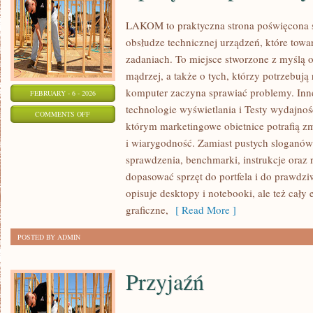
LAKOM to praktyczna strona poświęcona 
obsłudze technicznej urządzeń, które tow
zadaniach. To miejsce stworzone z myślą 
mądrzej, a także o tych, którzy potrzebują
komputer zaczyna sprawiać problemy. Inne
FEBRUARY - 6 - 2026
technologie wyświetlania i Testy wydajnoś
ON
COMMENTS OFF
którym marketingowe obietnice potrafią z
SPRZĘT
i wiarygodność. Zamiast pustych sloganów 
KOMPUTEROWY
sprawdzenia, benchmarki, instrukcje oraz
dopasować sprzęt do portfela i do praw
opisuje desktopy i notebooki, ale też cały
graficzne,
[ Read More ]
POSTED BY ADMIN
Przyjaźń