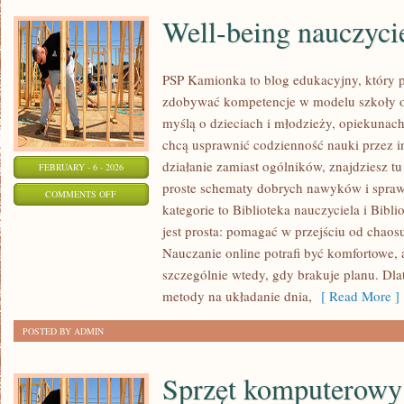
Well-being nauczyci
PSP Kamionka to blog edukacyjny, który p
zdobywać kompetencje w modelu szkoły on
myślą o dzieciach i młodzieży, opiekunach
chcą usprawnić codzienność nauki przez int
działanie zamiast ogólników, znajdziesz tu
FEBRUARY - 6 - 2026
proste schematy dobrych nawyków i spra
ON
COMMENTS OFF
kategorie to Biblioteka nauczyciela i Bibli
WELL-
jest prosta: pomagać w przejściu od chaos
BEING
Nauczanie online potrafi być komfortowe, 
NAUCZYCIELA
szczególnie wtedy, gdy brakuje planu. Dla
metody na układanie dnia,
[ Read More ]
POSTED BY ADMIN
Sprzęt komputerowy