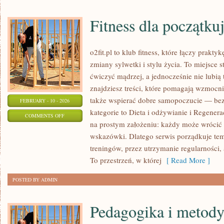
Fitness dla początku
o2fit.pl to klub fitness, które łączy prakt
zmiany sylwetki i stylu życia. To miejsce 
ćwiczyć mądrzej, a jednocześnie nie lubią 
znajdziesz treści, które pomagają wzmocnić
także wspierać dobre samopoczucie — bez 
FEBRUARY - 10 - 2026
kategorie to Dieta i odżywianie i Regeneracj
ON
COMMENTS OFF
na prostym założeniu: każdy może wrócić d
FITNESS
wskazówki. Dlatego serwis porządkuje te
DLA
treningów, przez utrzymanie regularności
POCZĄTKUJĄCYCH
To przestrzeń, w której
[ Read More ]
POSTED BY ADMIN
Pedagogika i metod