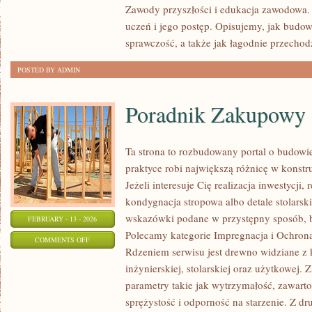
Zawody przyszłości i edukacja zawodowa.
A
uczeń i jego postęp. Opisujemy, jak budow
ZDROWIE
sprawczość, a także jak łagodnie przechod
PSYCHICZNE
POSTED BY ADMIN
Poradnik Zakupowy
Ta strona to rozbudowany portal o budow
praktyce robi największą różnicę w konst
Jeżeli interesuje Cię realizacja inwestycji
kondygnacja stropowa albo detale stolarski
wskazówki podane w przystępny sposób, 
FEBRUARY - 13 - 2026
Polecamy kategorie Impregnacja i Ochron
ON
COMMENTS OFF
Rdzeniem serwisu jest drewno widziane z 
PORADNIK
inżynierskiej, stolarskiej oraz użytkowej.
ZAKUPOWY
parametry takie jak wytrzymałość, zawart
sprężystość i odporność na starzenie. Z dr