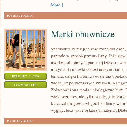
DESZCZOWE
More ]
POSTED BY ADMIN
Marki obuwnicze
Spadlabuta to miejsce stworzone dla osób,
pantofle w sposób przemyślany. Jeśli stawi
trwałość ulubionych par, znajdziesz tu ws
utrzymania obuwia w doskonałym stanie. 
tematu, dzięki któremu codzienna opieka o b
FEBRUARY - 3 - 2026
widać już po pierwszych krokach. Kategori
ON
COMMENTS OFF
Zrównoważona moda i ekologiczne buty. Do
MARKI
wiele sezonów, ale tylko wtedy, gdy jest 
OBUWNICZE
kurz, sól drogowa, wilgoć i zmienne waru
wygląd, lecz także osłabiają materiał. Dla
POSTED BY ADMIN