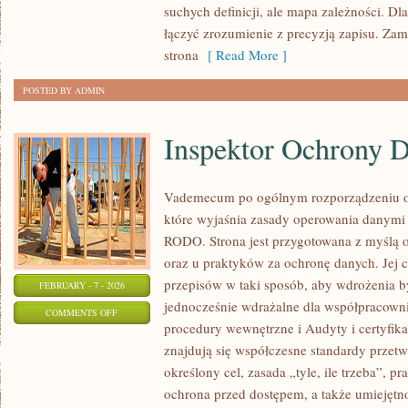
suchych definicji, ale mapa zależności. Dla
łączyć zrozumienie z precyzją zapisu. Zam
strona
[ Read More ]
POSTED BY ADMIN
Inspektor Ochrony 
Vademecum po ogólnym rozporządzeniu o 
które wyjaśnia zasady operowania danymi
RODO. Strona jest przygotowana z myślą o
oraz u praktyków za ochronę danych. Jej c
przepisów w taki sposób, aby wdrożenia b
FEBRUARY - 7 - 2026
jednocześnie wdrażalne dla współpracowni
ON
COMMENTS OFF
procedury wewnętrzne i Audyty i certyfik
INSPEKTOR
znajdują się współczesne standardy przetw
OCHRONY
określony cel, zasada „tyle, ile trzeba”, p
DANYCH
ochrona przed dostępem, a także umiejętn
(IOD)