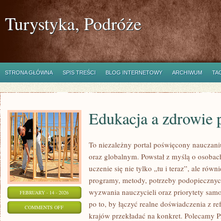
Turystyka, Podróże
STRONA GŁÓWNA
SPIS TREŚCI
BLOG INTERNETOWY
ARCHIWUM
TA
Edukacja a zdrowie 
To niezależny portal poświęcony nauczan
oraz globalnym. Powstał z myślą o osobach
uczenie się nie tylko „tu i teraz”, ale równ
programy, metody, potrzeby podopiecznyc
wyzwania nauczycieli oraz priorytety sam
FEBRUARY - 14 - 2026
po to, by łączyć realne doświadczenia z ref
ON
COMMENTS OFF
krajów przekładać na konkret. Polecamy P
EDUKACJA