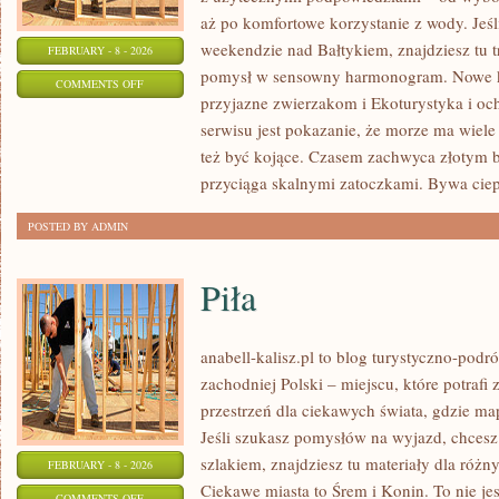
aż po komfortowe korzystanie z wody. Jeś
weekendzie nad Bałtykiem, znajdziesz tu t
FEBRUARY - 8 - 2026
pomysł w sensowny harmonogram. Nowe kat
ON
COMMENTS OFF
przyjazne zwierzakom i Ekoturystyka i o
SURFERSKI
serwisu jest pokazanie, że morze ma wiele 
RADAR
też być kojące. Czasem zachwyca złotym 
przyciąga skalnymi zatoczkami. Bywa ciep
POSTED BY ADMIN
Piła
anabell-kalisz.pl to blog turystyczno-podr
zachodniej Polski – miejscu, które potrafi
przestrzeń dla ciekawych świata, gdzie ma
Jeśli szukasz pomysłów na wyjazd, chces
szlakiem, znajdziesz tu materiały dla róż
FEBRUARY - 8 - 2026
Ciekawe miasta to Śrem i Konin. To nie jest
ON
COMMENTS OFF