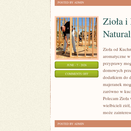
POSTED BY ADMIN
Zioła 
Natural
Zioła od Kuchni
aromatyczne w 
przyprawy mogą
JUNE - 7 - 2026
domowych przet
ON
COMMENTS OFF
dodatkiem do d
ZIOŁA
majeranek mog
I
zarówno w kuch
PRZYPRAWY
Polecam Zioła 
W
wielbicieli zió
MEDYCYNIE
może zainteres
NATURALNEJ
POSTED BY ADMIN