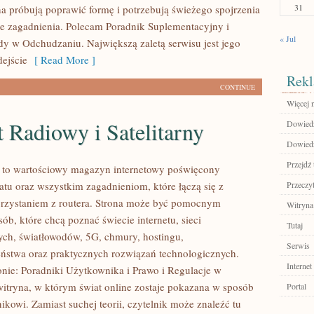
31
a próbują poprawić formę i potrzebują świeżego spojrzenia
e zagadnienia. Polecam Poradnik Suplementacyjny i
« Jul
dy w Odchudzaniu. Największą zaletą serwisu jest jego
ejście
[ Read More ]
Rekl
CONTINUE
Więcej n
t Radiowy i Satelitarny
Dowiedz 
Dowiedz
Przejdź 
l to wartościowy magazyn internetowy poświęcony
tu oraz wszystkim zagadnieniom, które łączą się z
Przeczyt
rzystaniem z routera. Strona może być pomocnym
Witryna
ób, które chcą poznać świecie internetu, sieci
Tutaj
ch, światłowodów, 5G, chmury, hostingu,
Serwis
ństwa oraz praktycznych rozwiązań technologicznych.
Internet
onie: Poradniki Użytkownika i Prawo i Regulacje w
 witryna, w którym świat online zostaje pokazana w sposób
Portal
ikowi. Zamiast suchej teorii, czytelnik może znaleźć tu