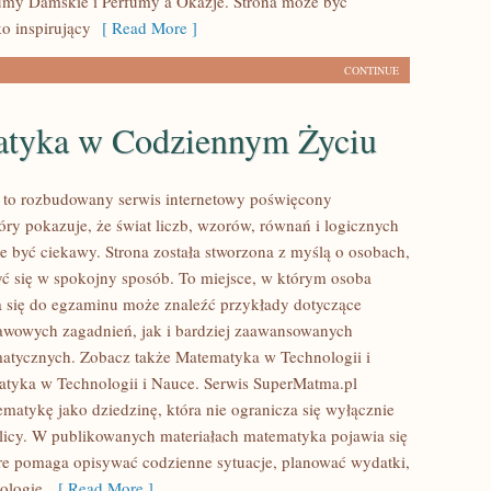
umy Damskie i Perfumy a Okazje. Strona może być
o inspirujący
[ Read More ]
CONTINUE
tyka w Codziennym Życiu
 to rozbudowany serwis internetowy poświęcony
óry pokazuje, że świat liczb, wzorów, równań i logicznych
e być ciekawy. Strona została stworzona z myślą o osobach,
yć się w spokojny sposób. To miejsce, w którym osoba
 się do egzaminu może znaleźć przykłady dotyczące
wowych zagadnień, jak i bardziej zaawansowanych
atycznych. Zobacz także Matematyka w Technologii i
tyka w Technologii i Nauce. Serwis SuperMatma.pl
ematykę jako dziedzinę, która nie ogranicza się wyłącznie
blicy. W publikowanych materiałach matematyka pojawia się
óre pomaga opisywać codzienne sytuacje, planować wydatki,
ologię,
[ Read More ]