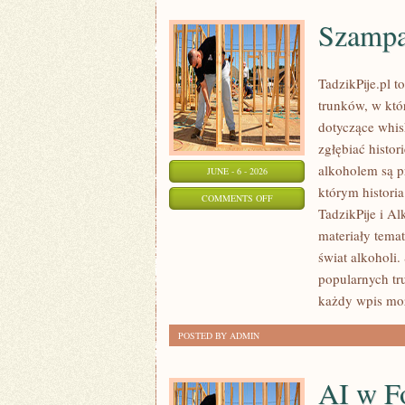
Szampa
TadzikPije.pl 
trunków, w któ
dotyczące whis
zgłębiać histor
alkoholem są p
JUNE - 6 - 2026
którym historia
ON
COMMENTS OFF
TadzikPije i A
SZAMPANY
materiały tema
I
świat alkoholi.
WINA
popularnych tr
MUSUJĄCE
każdy wpis moż
POSTED BY ADMIN
AI w Fo