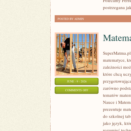
Polecamy Perf
postrzegana jak
POSTED BY ADMIN
Matema
SuperMatma.pl
matematyce, kt
zależności moż
które chcą ucz
przygotowująca
JUNE - 9 - 2026
zarówno podsta
ON
COMMENTS OFF
tematów matem
MATEMATYKA
Nauce i Matema
W
prezentuje mat
CODZIENNYM
do szkolnej ta
ŻYCIU
jako język, kt
rozumieć techn