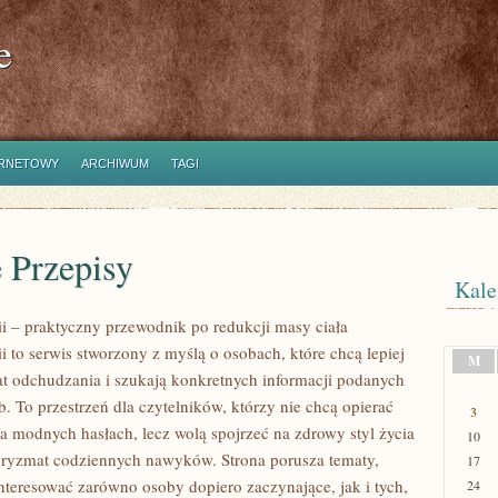
e
ERNETOWY
ARCHIWUM
TAGI
 Przepisy
Kale
ii – praktyczny przewodnik po redukcji masy ciała
ii to serwis stworzony z myślą o osobach, które chcą lepiej
M
t odchudzania i szukają konkretnych informacji podanych
. To przestrzeń dla czytelników, którzy nie chcą opierać
3
na modnych hasłach, lecz wolą spojrzeć na zdrowy styl życia
10
 pryzmat codziennych nawyków. Strona porusza tematy,
17
nteresować zarówno osoby dopiero zaczynające, jak i tych,
24