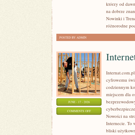
którzy od dawn
PRZEPISY
na dobrze znan
Nowinki i Tren
różnorodne pod
POSTED BY ADMIN
Interne
Internat.com.p
cyfrowemu świa
codziennym ko
miejscem dla os
bezprzewodowy
JUNE - 17 - 2026
cyberbezpiecze
ON
COMMENTS OFF
Nowości na str
INTERNET
Internecie. To
RADIOWY
bliski użytkown
I