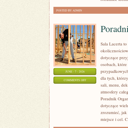
POSTED BY ADMIN
Poradn
Sala Lacerta to
okolicznościow
dotyczące przy
osobach, które
przypadkowych 
JUNE - 7 - 2026
dla tych, któr
ON
COMMENTS OFF
sali, menu, dek
PORADNIK
atmosfery całeg
ORGANIZATORA
Poradnik Organ
dotyczące wiel
zrozumieć, jak
miejsce i cel. 