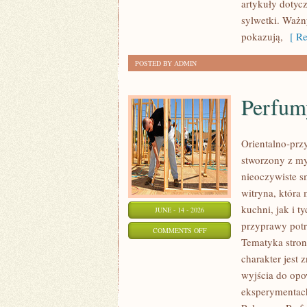
artykuły dotyc
sylwetki. Ważn
pokazują,
[ Re
POSTED BY ADMIN
Perfum
Orientalno-przy
stworzony z my
nieoczywiste sm
witryna, która
kuchni, jak i 
JUNE - 14 - 2026
przyprawy potr
ON
COMMENTS OFF
Tematyka stron
PERFUMY
charakter jest
A
wyjścia do opo
OKAZJE
eksperymentac