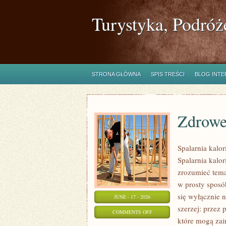
Turystyka, Podróż
STRONA GŁÓWNA
SPIS TREŚCI
BLOG INT
Zdrowe
Spalarnia kalor
Spalarnia kalor
zrozumieć tema
w prosty sposób
się wyłącznie 
JUNE - 17 - 2026
szerzej: przez
ON
COMMENTS OFF
które mogą zai
ZDROWE