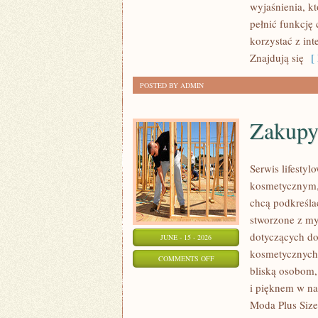
wyjaśnienia, k
SATELITARNY
pełnić funkcję 
korzystać z int
Znajdują się
[ 
POSTED BY ADMIN
Zakupy
Serwis lifestyl
kosmetycznym, 
chcą podkreśla
stworzone z my
dotyczących do
JUNE - 15 - 2026
kosmetycznych 
ON
COMMENTS OFF
bliską osobom,
ZAKUPY
i pięknem w na
PLUS
Moda Plus Size
SIZE