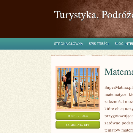
Turystyka, Podróż
STRONA GŁÓWNA
SPIS TREŚCI
BLOG INT
Matema
SuperMatma.pl
matematyce, kt
zależności moż
które chcą ucz
przygotowująca
JUNE - 9 - 2026
zarówno podsta
ON
COMMENTS OFF
tematów matem
MATEMATYKA