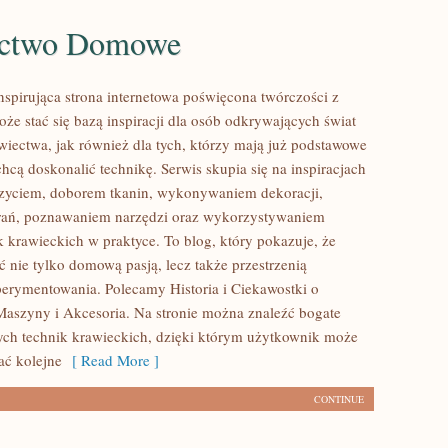
ectwo Domowe
inspirująca strona internetowa poświęcona twórczości z
oże stać się bazą inspiracji dla osób odkrywających świat
ectwa, jak również dla tych, którzy mają już podstawowe
chcą doskonalić technikę. Serwis skupia się na inspiracjach
szyciem, doborem tkanin, wykonywaniem dekoracji,
rań, poznawaniem narzędzi oraz wykorzystywaniem
k krawieckich w praktyce. To blog, który pokazuje, że
 nie tylko domową pasją, lecz także przestrzenią
erymentowania. Polecamy Historia i Ciekawostki o
Maszyny i Akcesoria. Na stronie można znaleźć bogate
cych technik krawieckich, dzięki którym użytkownik może
ać kolejne
[ Read More ]
CONTINUE