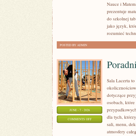
Nauce i Matema
W
prezentuje mat
CODZIENNYM
do szkolnej ta
ŻYCIU
jako język, kt
rozumieć techn
POSTED BY ADMIN
Poradn
Sala Lacerta to
okolicznościow
dotyczące przy
osobach, które
przypadkowych 
JUNE - 7 - 2026
dla tych, któr
ON
COMMENTS OFF
sali, menu, dek
PORADNIK
atmosfery całeg
ORGANIZATORA