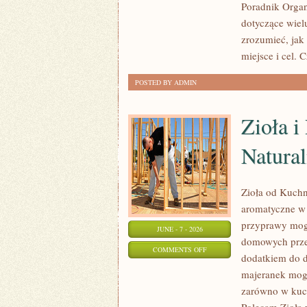
Poradnik Organ
dotyczące wiel
zrozumieć, jak
miejsce i cel. 
POSTED BY ADMIN
Zioła 
Natural
Zioła od Kuchni
aromatyczne w 
przyprawy mogą
JUNE - 7 - 2026
domowych przet
ON
COMMENTS OFF
dodatkiem do d
ZIOŁA
majeranek mog
I
zarówno w kuch
PRZYPRAWY