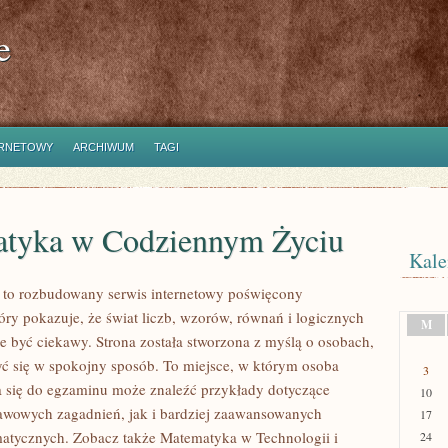
e
ERNETOWY
ARCHIWUM
TAGI
tyka w Codziennym Życiu
Kale
 to rozbudowany serwis internetowy poświęcony
óry pokazuje, że świat liczb, wzorów, równań i logicznych
M
e być ciekawy. Strona została stworzona z myślą o osobach,
yć się w spokojny sposób. To miejsce, w którym osoba
3
 się do egzaminu może znaleźć przykłady dotyczące
10
wowych zagadnień, jak i bardziej zaawansowanych
17
atycznych. Zobacz także Matematyka w Technologii i
24