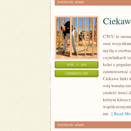
POSTED BY ADMIN
Ciekaw
CTCU to strona
oraz wszystkim
myślą o osobach
czytelnikach s
kolei z popul
JUNE - 5 - 2026
zainteresować 
ON
COMMENTS OFF
Ciekawe linki 
CIEKAWOSTKI
osią tematyczn
KOLEJOWE
znaleźć treści
którym klasycz
współczesnymi,
nie
[ Read Mor
POSTED BY ADMIN