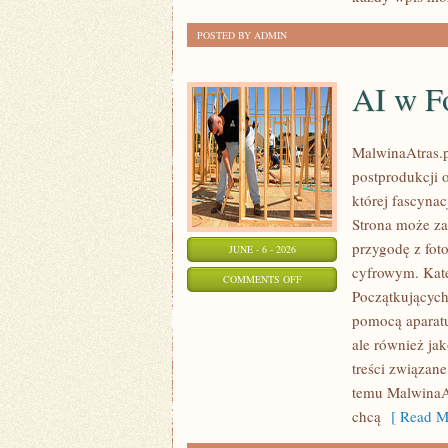
POSTED BY ADMIN
AI w Fo
MalwinaAtras.pl
postprodukcji 
której fascynac
Strona może za
przygodę z foto
JUNE - 6 - 2026
cyfrowym. Kate
ON
COMMENTS OFF
Początkujących
AI
pomocą aparatu
W
ale również ja
FOTOGRAFII
treści związane
I
temu MalwinaAt
GRAFICE
chcą
[ Read M