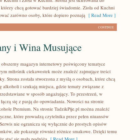
w Kuchni i Zioła w Kuchni. Strona jest skierowana do
ł, którzy chcą gotować bardziej świadomie. Zioła od Kuchni
ować zarówno osoby, które dopiero poznają
[ Read More ]
CONTINUE
ny i Wina Musujące
to obszerny magazyn internetowy poświęcony tematyce
rym miłośnik ciekawostek może znaleźć zajmujące treści
ky. Strona została stworzona z myślą o osobach, które chcą
ię alkoholi i szukają miejsca, gdzie tematy związane z
rzedstawiane w sposób angażujący. To przestrzeń, w
 łączą się z pasją do opowiadania. Nowości na stronie
lkohole Premium. Na stronie TadzikPije.pl można znaleźć
tyczne, które prowadzą czytelnika przez pełen niuansów
 Serwis nie ogranicza się wyłącznie do prostych opisów
unków, ale pokazuje również różnice smakowe. Dzięki temu
e stać się małą podróżą
[ Read More ]