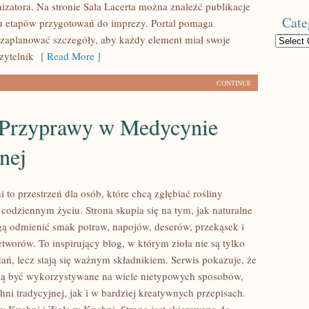
izatora. Na stronie Sala Lacerta można znaleźć publikacje
Cate
u etapów przygotowań do imprezy. Portal pomaga
 zaplanować szczegóły, aby każdy element miał swoje
Categories
Czytelnik
[ Read More ]
CONTINUE
i Przyprawy w Medycynie
nej
 to przestrzeń dla osób, które chcą zgłębiać rośliny
codziennym życiu. Strona skupia się na tym, jak naturalne
 odmienić smak potraw, napojów, deserów, przekąsek i
worów. To inspirujący blog, w którym zioła nie są tylko
ań, lecz stają się ważnym składnikiem. Serwis pokazuje, że
ą być wykorzystywane na wiele nietypowych sposobów,
ni tradycyjnej, jak i w bardziej kreatywnych przepisach.