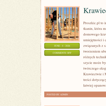
Krawi
Proszkic.pl to 
tkanin, która m
domowego krawi
umiejętności i 
związanych z 
JUNE - 4 - 2026
tworzeniem ub
ON
COMMENTS OFF
różnych techni
KRAWIECTWO
szycie może być
DOMOWE
twórczego eksp
Krawiectwie i 
treści dotyczą
łatwiej opanow
POSTED BY ADMIN