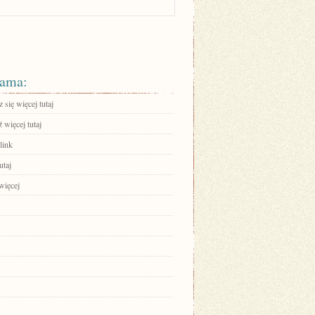
ama:
się więcej tutaj
 więcej tutaj
link
utaj
więcej