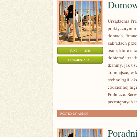
Domowe
Urządzenia Pra
praktycznym r
domach, firmac
zakładach prze
osób, które chc
JUNE - 4 - 2026
dobierać urządz
ON
COMMENTS OFF
tkaniny, jak u
DOMOWE
To miejsce, w 
TRIKI
technologii, ek
I
codziennej hig
DIY
Pralnicze. Serw
przystępnych in
POSTED BY ADMIN
Poradn