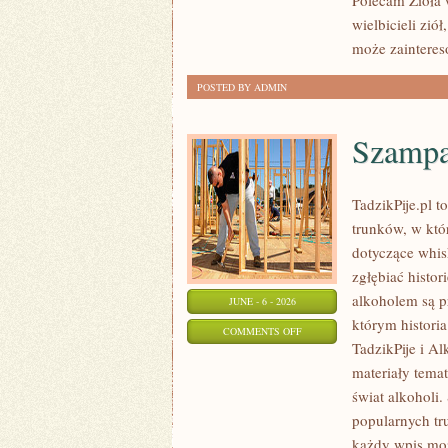
Polecam Zioła 
W
wielbicieli zió
MEDYCYNIE
może zainteres
NATURALNEJ
POSTED BY ADMIN
Szampa
TadzikPije.pl 
trunków, w któ
dotyczące whis
zgłębiać histor
alkoholem są p
JUNE - 6 - 2026
którym historia
ON
COMMENTS OFF
TadzikPije i A
SZAMPANY
materiały tema
I
świat alkoholi.
WINA
popularnych tr
MUSUJĄCE
każdy wpis moż