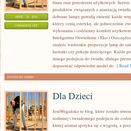
biura oraz przestrzeni użytkowych. Serwis
produktów związanych z aranżacją światła
dobrane lampy potrafią zmienić każde wnęt
APRIL - 28 - 2026
którzy cenią estetykę, ale jednocześnie z
ON
COMMENTS OFF
wykonania i codzienny komfort użytkowan
DIY
Inteligentne Oświetlenie i Eko i Oszczędza
–
znaleźć wielorakie propozycje lamp do salo
ZRÓB
łazienki czy pokoju dziecięcego. Każde
TO
innego podejścia do światła, dlatego prez
SAM
dopasować odpowiedni model do
[ Read 
POSTED BY ADMIN
Dla Dzieci
JemWegańsko to blog, które zostało stwor
roślinnej i świadomego podejścia do codzi
której aromat spotyka się z wygodą, a prze