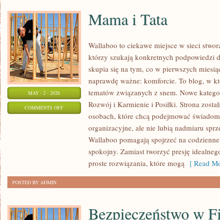
Mama i Tata
Wallaboo to ciekawe miejsce w sieci stwo
którzy szukają konkretnych podpowiedzi 
skupia się na tym, co w pierwszych miesiąc
naprawdę ważne: komforcie. To blog, w k
tematów związanych z snem. Nowe kategori
MAY - 2 - 2026
Rozwój i Karmienie i Posiłki. Strona zost
ON
COMMENTS OFF
osobach, które chcą podejmować świadom
MAMA
organizacyjne, ale nie lubią nadmiaru sprz
I
Wallaboo pomagają spojrzeć na codzienne
TATA
spokojny. Zamiast tworzyć presję idealneg
proste rozwiązania, które mogą
[ Read Mo
POSTED BY ADMIN
Bezpieczeństwo w F