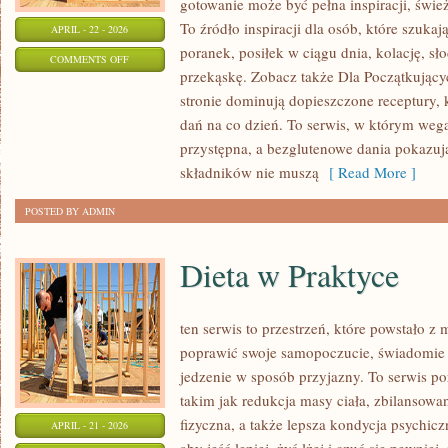
gotowanie może być pełna inspiracji, świe
To źródło inspiracji dla osób, które szuka
APRIL - 22 - 2026
poranek, posiłek w ciągu dnia, kolację, s
ON
COMMENTS OFF
przekąskę. Zobacz także Dla Początkujący
DLA
stronie dominują dopieszczone receptury, 
DZIECI
dań na co dzień. To serwis, w którym wega
przystępna, a bezglutenowe dania pokazuj
składników nie muszą
[ Read More ]
POSTED BY ADMIN
Dieta w Praktyce
ten serwis to przestrzeń, które powstało z
poprawić swoje samopoczucie, świadomie p
jedzenie w sposób przyjazny. To serwis 
takim jak redukcja masy ciała, zbilansow
fizyczna, a także lepsza kondycja psychic
APRIL - 21 - 2026