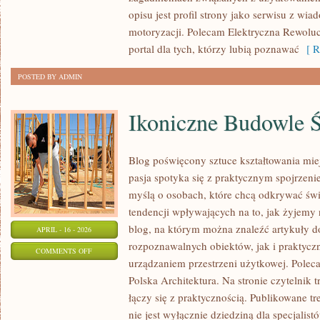
POTĘGI
opisu jest profil strony jako serwisu z wi
motoryzacji. Polecam Elektryczna Rewolucj
portal dla tych, którzy lubią poznawać
[ R
POSTED BY ADMIN
Ikoniczne Budowle 
Blog poświęcony sztuce kształtowania miej
pasja spotyka się z praktycznym spojrzeni
myślą o osobach, które chcą odkrywać świat
tendencji wpływających na to, jak żyjemy
blog, na którym można znaleźć artykuły 
APRIL - 16 - 2026
rozpoznawalnych obiektów, jak i praktyc
ON
COMMENTS OFF
urządzaniem przestrzeni użytkowej. Poleca
IKONICZNE
Polska Architektura. Na stronie czytelnik 
BUDOWLE
łączy się z praktycznością. Publikowane tre
ŚWIATA
nie jest wyłącznie dziedziną dla specjalis