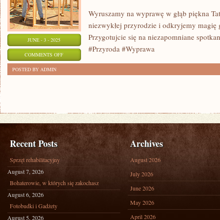
Wyruszamy na wyprawę w głąb piękna Tatr
niezwykłej przyrodzie i odkryjemy magię 
Przygotujcie się na niezapomniane spotkan
JUNE - 3 - 2025
#Przyroda #Wyprawa
ON
COMMENTS OFF
ODKRYWANIE
POSTED BY ADMIN
PIĘKNA
TATR
–
WYPRAWA
W
GŁĄB
Recent Posts
Archives
PRZYRODY
Sprzęt rehabilitacyjny
August 2026
August 7, 2026
July 2026
Bohaterowie, w których się zakochasz
June 2026
August 6, 2026
May 2026
Fotobudki i Gadżety
April 2026
August 5, 2026