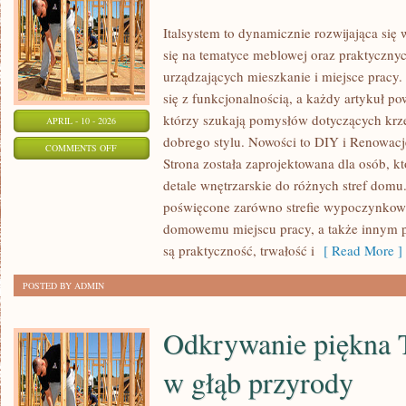
Italsystem to dynamicznie rozwijająca się 
się na tematyce meblowej oraz praktyczn
urządzających mieszkanie i miejsce pracy. 
się z funkcjonalnością, a każdy artykuł p
którzy szukają pomysłów dotyczących krz
APRIL - 10 - 2026
dobrego stylu. Nowości to DIY i Renowacj
ON
COMMENTS OFF
Strona została zaprojektowana dla osób, k
MEBLE
detale wnętrzarskie do różnych stref domu.
PREMIUM
poświęcone zarówno strefie wypoczynkowej
I
domowemu miejscu pracy, a także innym p
DESIGNERSKIE
są praktyczność, trwałość i
[ Read More ]
POSTED BY ADMIN
Odkrywanie piękna 
w głąb przyrody