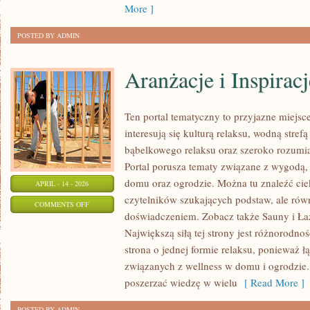
More ]
POSTED BY ADMIN
Aranżacje i Inspiracj
Ten portal tematyczny to przyjazne miejsce
interesują się kulturą relaksu, wodną stref
bąbelkowego relaksu oraz szeroko rozum
Portal porusza tematy związane z wygodą,
domu oraz ogrodzie. Można tu znaleźć ci
APRIL - 14 - 2026
czytelników szukających podstaw, ale rów
ON
COMMENTS OFF
doświadczeniem. Zobacz także Sauny i Łaź
ARANŻACJE
Największą siłą tej strony jest różnorodno
I
strona o jednej formie relaksu, ponieważ 
INSPIRACJE
związanych z wellness w domu i ogrodzie
poszerzać wiedzę w wielu
[ Read More ]
POSTED BY ADMIN