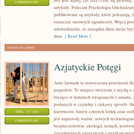
aby jeść lepiej, żyć lżej i czuć się pewniej,
ON
COMMENTS OFF
artykuły. Polecam Psychologia Odchudzania
DIETA
publikowane są artykuły, które pokazują, ż
W
oznaczać surowych ograniczeń. Wręcz prze
PRAKTYCE
udowodnienie, że rozsądna dieta może by
dnia
[ Read More ]
POSTED BY ADMIN
Azjatyckie Potęgi
Auto Jarmark to nowoczesna przestrzeń dla
pojazdów. To miejsce tworzone z myślą o c
bieżąco w tematach związanych z autami, a
podanych w czytelny i ciekawy sposób. Str
kierowców, fanów czterech kółek oraz os
APRIL - 19 - 2026
jest naprawdę ważne: nowych technologia
ON
COMMENTS OFF
bezpieczeństwie, ekologii, testach, porów
AZJATYCKIE
zagadnieniach związanych z użytkowaniem 