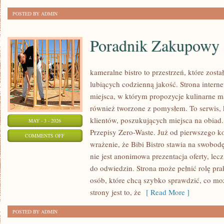
POSTED BY ADMIN
Poradnik Zakupowy
kameralne bistro to przestrzeń, które zost
lubiących codzienną jakość. Strona intern
miejsca, w którym propozycje kulinarne ma
również tworzone z pomysłem. To serwis, 
klientów, poszukujących miejsca na obia
MAY - 3 - 2026
Przepisy Zero-Waste. Już od pierwszego 
ON
COMMENTS OFF
wrażenie, że Bibi Bistro stawia na swobod
PORADNIK
nie jest anonimowa prezentacja oferty, lec
ZAKUPOWY
do odwiedzin. Strona może pełnić rolę pr
osób, które chcą szybko sprawdzić, co moż
strony jest to, że
[ Read More ]
POSTED BY ADMIN