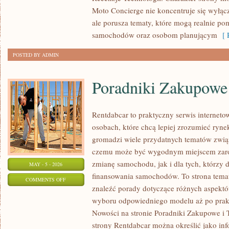
Moto Concierge nie koncentruje się wyłąc
ale porusza tematy, które mogą realnie p
samochodów oraz osobom planującym
[ R
POSTED BY ADMIN
Poradniki Zakupowe
Rentdabcar to praktyczny serwis internet
osobach, które chcą lepiej zrozumieć ryne
gromadzi wiele przydatnych tematów zwią
czemu może być wygodnym miejscem zaró
zmianę samochodu, jak i dla tych, którzy 
MAY - 5 - 2026
finansowania samochodów. To strona tem
ON
COMMENTS OFF
znaleźć porady dotyczące różnych aspektó
PORADNIKI
wyboru odpowiedniego modelu aż po prak
ZAKUPOWE
Nowości na stronie Poradniki Zakupowe i T
strony Rentdabcar można określić jako in