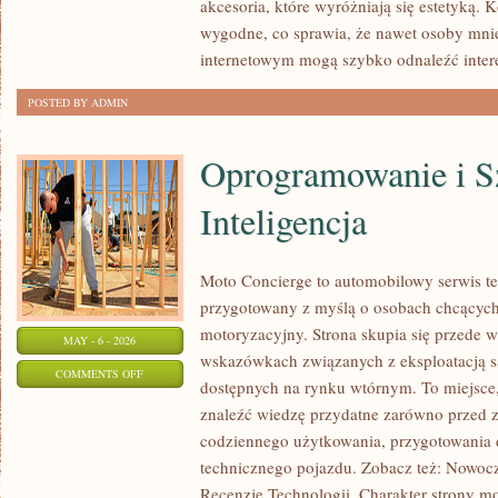
akcesoria, które wyróżniają się estetyką. K
OPROGRAMOWANIA
wygodne, co sprawia, że nawet osoby mni
internetowym mogą szybko odnaleźć inter
POSTED BY ADMIN
Oprogramowanie i S
Inteligencja
Moto Concierge to automobilowy serwis te
przygotowany z myślą o osobach chcących
motoryzacyjny. Strona skupia się przede 
MAY - 6 - 2026
wskazówkach związanych z eksploatacją 
ON
COMMENTS OFF
dostępnych na rynku wtórnym. To miejsce
OPROGRAMOWANIE
znaleźć wiedzę przydatne zarówno przed z
I
codziennego użytkowania, przygotowania 
SZTUCZNA
technicznego pojazdu. Zobacz też: Nowocz
INTELIGENCJA
Recenzje Technologii. Charakter strony m