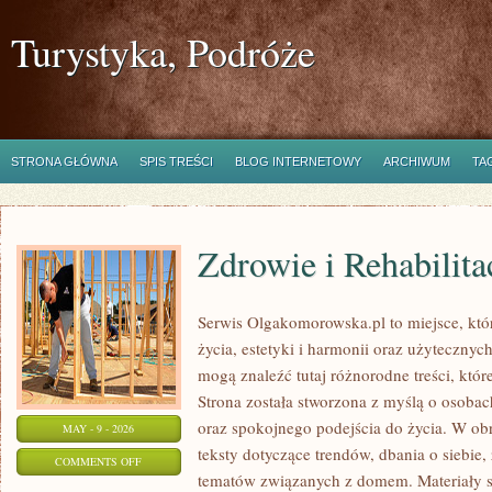
Turystyka, Podróże
STRONA GŁÓWNA
SPIS TREŚCI
BLOG INTERNETOWY
ARCHIWUM
TA
Zdrowie i Rehabilita
Serwis Olgakomorowska.pl to miejsce, któ
życia, estetyki i harmonii oraz użytecznyc
mogą znaleźć tutaj różnorodne treści, które
Strona została stworzona z myślą o osobac
oraz spokojnego podejścia do życia. W ob
MAY - 9 - 2026
teksty dotyczące trendów, dbania o siebie,
ON
COMMENTS OFF
tematów związanych z domem. Materiały s
ZDROWIE