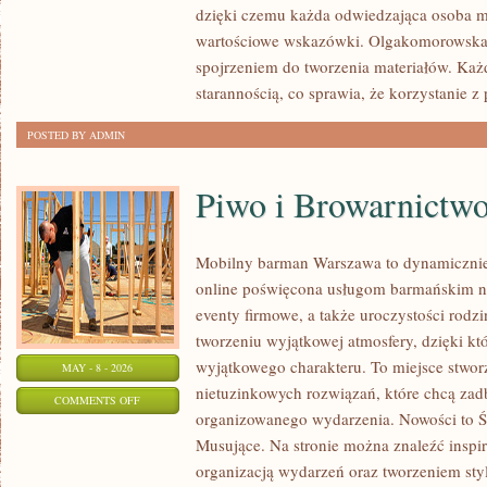
dzięki czemu każda odwiedzająca osoba 
I
wartościowe wskazówki. Olgakomorowska.
REHABILITACJA
spojrzeniem do tworzenia materiałów. Każd
starannością, co sprawia, że korzystanie z p
POSTED BY ADMIN
Piwo i Browarnictw
Mobilny barman Warszawa to dynamicznie 
online poświęcona usługom barmańskim n
eventy firmowe, a także uroczystości rodzi
tworzeniu wyjątkowej atmosfery, dzięki kt
wyjątkowego charakteru. To miejsce stwo
MAY - 8 - 2026
nietuzinkowych rozwiązań, które chcą za
ON
COMMENTS OFF
organizowanego wydarzenia. Nowości to 
PIWO
Musujące. Na stronie można znaleźć inspi
I
organizacją wydarzeń oraz tworzeniem sty
BROWARNICTWO