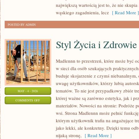
największą wartością jest to, że nie skupi
wąskiego zagadnienia, lecz
[ Read More ]
POSTED BY ADMIN
Styl Życia i Zdrowie
Madlennn to przestrzeń, które może być od
w sieci dla osób szukających praktycznych
buduje skojarzenie z czymś niebanalnym, 
uwagę użytkowników, którzy lubią autorsk
tematów. To nie jest przypadkowy zbiór tre
MAY - 4 - 2026
której ważne są zarówno estetyka, jak i p
ON
COMMENTS OFF
materiałów. Nowości na stronie: Podróże p
STYL
wsi. Strona Madlennn może pełnić funkcj
ŻYCIA
którym użytkownik trafia na angażujące tre
I
jako lekki, ale konkretny. Dzięki temu odb
ZDROWIE
nijaką stronę,
[ Read More ]