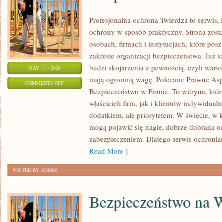
Profesjonalna ochrona Twierdza to serwis, 
ochrony w sposób praktyczny. Strona zost
osobach, firmach i instytucjach, które pos
zakresie organizacji bezpieczeństwa. Już
budzi skojarzenia z pewnością, czyli wart
MAY - 1 - 2026
mają ogromną wagę. Polecam: Prawne Asp
ON
COMMENTS OFF
Bezpieczeństwo w Firmie. To witryna, któ
BEZPIECZEŃSTWO
właścicieli firm, jak i klientów indywidualn
W
dodatkiem, ale priorytetem. W świecie, w
FIRMIE
mogą pojawić się nagle, dobrze dobrana o
zabezpieczeniem. Dlatego serwis ochronia
Read More ]
POSTED BY ADMIN
Bezpieczeństwo na 