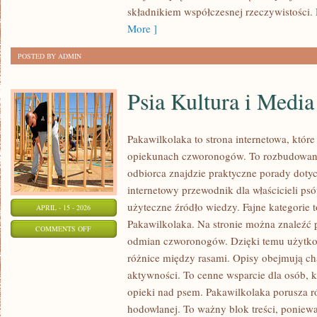
składnikiem współczesnej rzeczywistości. 
More ]
POSTED BY ADMIN
Psia Kultura i Media
Pakawilkolaka to strona internetowa, które
opiekunach czworonogów. To rozbudowan
odbiorca znajdzie praktyczne porady doty
internetowy przewodnik dla właścicieli ps
użyteczne źródło wiedzy. Fajne kategorie 
APRIL - 15 - 2026
Pakawilkolaka. Na stronie można znaleźć 
ON
COMMENTS OFF
odmian czworonogów. Dzięki temu użytk
PSIA
różnice między rasami. Opisy obejmują cha
KULTURA
aktywności. To cenne wsparcie dla osób, 
I
opieki nad psem. Pakawilkolaka porusza 
MEDIA
hodowlanej. To ważny blok treści, ponie