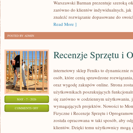
Warszawski Barman prezentuje szeroką ofe
zarówno do klientów indywidualnych, jak 
znaleźć rozwiązanie dopasowane do swoich
Read More ]
POSTED BY ADMIN
Recenzje Sprzętu i
internetowy sklep Feniks to dynamicznie ro
osób, które cenią sprawdzone rozwiązani
oraz wygodę zakupów online. Strona zosta
użytkownikach poszukujących funkcjonaln
się zarówno w codziennym użytkowaniu, jak
MAY - 7 - 2026
wymagających projektów. Nowości to Moni
ON
COMMENTS OFF
Fizyczne i Recenzje Sprzętu i Oprogramo
RECENZJE
została opracowana w taki sposób, aby od
SPRZĘTU
klientów. Dzięki temu użytkownicy mogą z
I