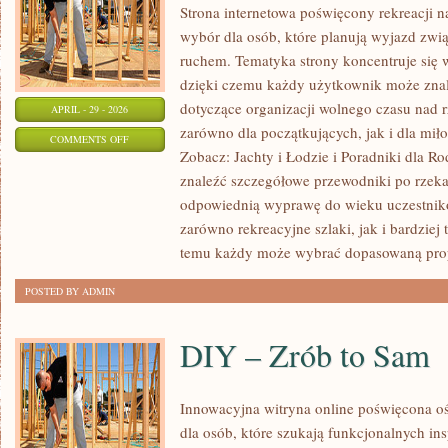
Strona internetowa poświęcony rekreacji n
wybór dla osób, które planują wyjazd zwią
ruchem. Tematyka strony koncentruje się
dzięki czemu każdy użytkownik może zna
dotyczące organizacji wolnego czasu nad 
APRIL - 29 - 2026
zarówno dla początkujących, jak i dla m
ON
COMMENTS OFF
Zobacz: Jachty i Łodzie i Poradniki dla R
BEZPIECZEŃSTWO
znaleźć szczegółowe przewodniki po rzek
NA
odpowiednią wyprawę do wieku uczestnikó
WODZIE
zarówno rekreacyjne szlaki, jak i bardziej
temu każdy może wybrać dopasowaną prop
POSTED BY ADMIN
DIY – Zrób to Sam
Innowacyjna witryna online poświęcona oś
dla osób, które szukają funkcjonalnych in