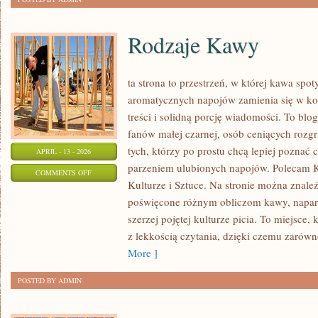
Rodzaje Kawy
ta strona to przestrzeń, w której kawa spot
aromatycznych napojów zamienia się w kon
treści i solidną porcję wiadomości. To blog
fanów małej czarnej, osób ceniących rozgr
tych, którzy po prostu chcą lepiej poznać 
APRIL - 13 - 2026
parzeniem ulubionych napojów. Polecam 
ON
COMMENTS OFF
Kulturze i Sztuce. Na stronie można znal
RODZAJE
poświęcone różnym obliczom kawy, napar
KAWY
szerzej pojętej kulturze picia. To miejsce,
z lekkością czytania, dzięki czemu zarówn
More ]
POSTED BY ADMIN