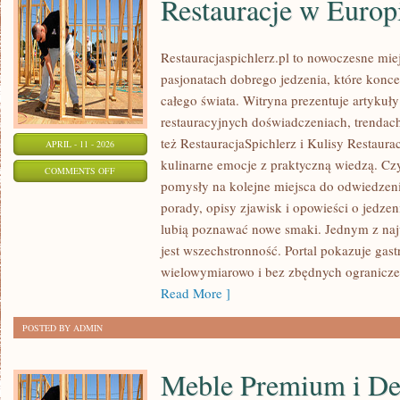
Restauracje w Europ
Restauracjaspichlerz.pl to nowoczesne mie
pasjonatach dobrego jedzenia, które koncen
całego świata. Witryna prezentuje artykuły
restauracyjnych doświadczeniach, trendach
też RestauracjaSpichlerz i Kulisy Restauracj
APRIL - 11 - 2026
kulinarne emocje z praktyczną wiedzą. Czyt
ON
COMMENTS OFF
pomysły na kolejne miejsca do odwiedzenia
RESTAURACJE
porady, opisy zjawisk i opowieści o jedzeni
W
lubią poznawać nowe smaki. Jednym z najw
EUROPIE
jest wszechstronność. Portal pokazuje gas
wielowymiarowo i bez zbędnych ogranicze
Read More ]
POSTED BY ADMIN
Meble Premium i De