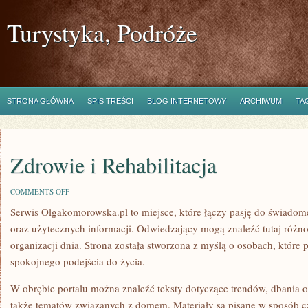
Turystyka, Podróże
STRONA GŁÓWNA
SPIS TREŚCI
BLOG INTERNETOWY
ARCHIWUM
TA
Zdrowie i Rehabilitacja
ON
COMMENTS OFF
ZDROWIE
Serwis Olgakomorowska.pl to miejsce, które łączy pasję do świadome
I
REHABILITACJA
oraz użytecznych informacji. Odwiedzający mogą znaleźć tutaj różnor
organizacji dnia. Strona została stworzona z myślą o osobach, które 
spokojnego podejścia do życia.
W obrębie portalu można znaleźć teksty dotyczące trendów, dbania o 
także tematów związanych z domem. Materiały są pisane w sposób c