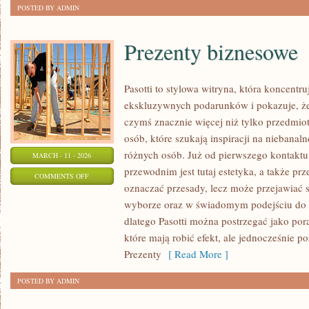
POSTED BY ADMIN
Prezenty biznesowe
Pasotti to stylowa witryna, która koncentru
ekskluzywnych podarunków i pokazuje, że
czymś znacznie więcej niż tylko przedmiot
osób, które szukają inspiracji na niebanaln
różnych osób. Już od pierwszego kontakt
MARCH - 11 - 2026
przewodnim jest tutaj estetyka, a także pr
ON
COMMENTS OFF
oznaczać przesady, lecz może przejawiać 
PREZENTY
wyborze oraz w świadomym podejściu do 
BIZNESOWE
dlatego Pasotti można postrzegać jako por
które mają robić efekt, ale jednocześnie 
Prezenty
[ Read More ]
POSTED BY ADMIN