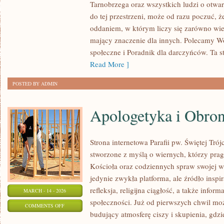
Tarnobrzega oraz wszystkich ludzi o otwart
FUNDACJI
do tej przestrzeni, może od razu poczuć, że
–
oddaniem, w którym liczy się zarówno wiel
BOHATEROWIE
mający znaczenie dla innych. Polecamy Wo
CODZIENNOŚCI
społeczne i Poradnik dla darczyńców. Ta st
Read More ]
POSTED BY ADMIN
Apologetyka i Obro
Strona internetowa Parafii pw. Świętej Tró
stworzone z myślą o wiernych, którzy prag
Kościoła oraz codziennych spraw swojej wsp
jedynie zwykła platforma, ale źródło inspir
refleksja, religijna ciągłość, a także infor
MARCH - 14 - 2026
społeczności. Już od pierwszych chwil moż
ON
COMMENTS OFF
budujący atmosferę ciszy i skupienia, gdz
APOLOGETYKA