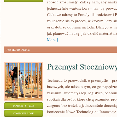
sposób zrozumiały. Zależy nam, aby nauka
EDUKACJA
jednocześnie wartościowa – tak, by prowa
DOMOWA
Ciekawe adresy to Porady dla rodziców i P
I
że uczenie się to proces, w którym liczy si
DODATKOWE
oraz dobrze dobrana metoda. Dlatego w n
ZAJĘCIA
jak planować naukę, jak dzielić materiał na
More ]
POSTED BY ADMIN
Przemysł Stoczniow
Techneau to przewodnik o przemyśle – pr
bazowych, ale także o tym, co go napędza:
zasilaniu, automatyzacji, logistyce, ochron
spotkań dla osób, które chcą rozumieć pr
żargonu bez treści, a jednocześnie docenia
MARCH - 8 - 2026
koniecznie Nowe Technologie i Innowacje
ON
COMMENTS OFF