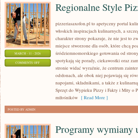
Regionalne Style Pi
pizzeriasaxofon.pl to apetyczny portal kuli
włoskich inspiracjach kulinarnych, a szcze
charakter strony pokazuje, że nie jest to z
miejsce stworzone dla osób, które chcą po
śródziemnomorskiego gotowania od strony 
MARCH - 11 - 2026
spotykają się porady, ciekawostki oraz za
ON
COMMENTS OFF
stronie widać wyraźnie, że centrum zainte
REGIONALNE
odsłonach, ale obok niej pojawiają się ró
STYLE
napojami, składnikami, a także z kulinarną 
PIZZY
Sprzęt do Wypieku Pizzy i Fakty i Mity o P
miłośników
[ Read More ]
POSTED BY ADMIN
Programy wymiany u