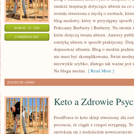
znaleźć inspiracje dotyczące ubioru na co 
została stworzona z myślą o osobach, któr
blog modowy, który w przystępny sposób p
Polecamy Burberry i Burberry. Na stronie
MARCH - 10 - 2026
które dotyczą świata ubioru. Autorzy publik
ON
COMMENTS OFF
estetykę ubioru w sposób praktyczny. Dzię
UNIQLO
dopasować ubrania. Blog o modzie pralni
nie musi być skomplikowana. Świat modny
niezwykle szybko, dlatego tak ważne jest ś
Na blogu można
[ Read More ]
POSTED BY ADMIN
Keto a Zdrowie Psyc
FoodForce to keto sklep stworzony dla osó
poczucia, że ciągle z czegoś rezygnują. 
spotykają się z podejściem nowoczesnym: 