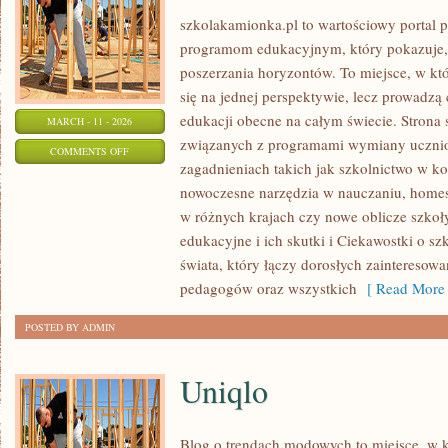
szkolakamionka.pl to wartościowy portal
programom edukacyjnym, który pokazuje,
poszerzania horyzontów. To miejsce, w któ
się na jednej perspektywie, lecz prowadzą
edukacji obecne na całym świecie. Strona 
MARCH - 11 - 2026
związanych z programami wymiany uczniow
ON
COMMENTS OFF
zagadnieniach takich jak szkolnictwo w k
PROGRAMY
nowoczesne narzędzia w nauczaniu, homes
WYMIANY
w różnych krajach czy nowe oblicze szkoł
UCZNIOWSKIEJ
edukacyjne i ich skutki i Ciekawostki o sz
świata, który łączy dorosłych zainteresow
pedagogów oraz wszystkich
[ Read More 
POSTED BY ADMIN
Uniqlo
Blog o trendach modowych to miejsce, w 