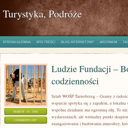
Turystyka, Podróże
STRONA GŁÓWNA
SPIS TREŚCI
BLOG INTERNETOWY
ARCHIWUM
TA
Ludzie Fundacji – B
codzienności
Sztab WOŚP Tarnobrzeg – Gramy z radości
wsparcie spotyka się z zapałem, a lokalna
wspólne działanie ma ogromną siłę. To nie 
MARCH - 14 - 2026
wydarzeniach, ale wirtualny punkt skupio
ON
COMMENTS OFF
zaangażowania i budowania atmosfery, kt
LUDZIE