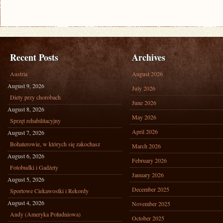
TATR
–
WYPRAWA
W
GŁĄB
Recent Posts
Archives
PRZYRODY
Austria
August 2026
August 9, 2026
July 2026
Diety przy chorobach
June 2026
August 8, 2026
May 2026
Sprzęt rehabilitacyjny
April 2026
August 7, 2026
Bohaterowie, w których się zakochasz
March 2026
August 6, 2026
February 2026
Fotobudki i Gadżety
January 2026
August 5, 2026
December 2025
Sportowe Ciekawostki i Rekordy
August 4, 2026
November 2025
Andy (Ameryka Południowa)
October 2025