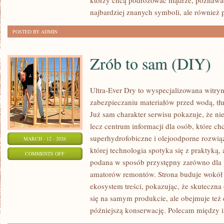
którzy chcą podróżować mądrze, poznawać
najbardziej znanych symboli, ale również 
POSTED BY ADMIN
Zrób to sam (DIY)
Ultra-Ever Dry to wyspecjalizowana witryn
zabezpieczaniu materiałów przed wodą, tł
Już sam charakter serwisu pokazuje, że nie
lecz centrum informacji dla osób, które chc
superhydrofobiczne i olejoodporne rozwią
MARCH - 12 - 2026
której technologia spotyka się z praktyką,
ON
COMMENTS OFF
podana w sposób przystępny zarówno dla pr
ZRÓB
amatorów remontów. Strona buduje wokół 
TO
ekosystem treści, pokazując, że skuteczna
SAM
się na samym produkcie, ale obejmuje też
(DIY)
późniejszą konserwację. Polecam między i