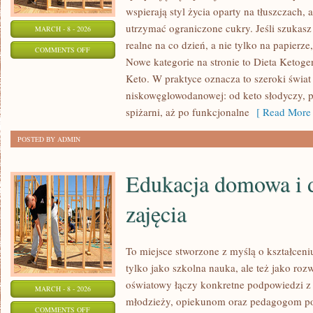
wspierają styl życia oparty na tłuszczach,
utrzymać ograniczone cukry. Jeśli szukasz p
MARCH - 8 - 2026
realne na co dzień, a nie tylko na papierze,
ON
COMMENTS OFF
Nowe kategorie na stronie to Dieta Ketoge
KETO
Keto. W praktyce oznacza to szeroki świat
A
niskowęglowodanowej: od keto słodyczy, p
ZDROWIE
spiżarni, aż po funkcjonalne
[ Read More 
PSYCHICZNE
POSTED BY ADMIN
Edukacja domowa i 
zajęcia
To miejsce stworzone z myślą o kształceni
tylko jako szkolna nauka, ale też jako ro
oświatowy łączy konkretne podpowiedzi z 
MARCH - 8 - 2026
młodzieży, opiekunom oraz pedagogom por
ON
COMMENTS OFF