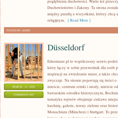
pogłębienia duchowości. Warto też przeczyt
I
Duchowieństwo i Zakony. Ta strona został
OBRONA
między parafią a wszystkimi, którzy chcą 
WIARY
religijnym.
[ Read More ]
POSTED BY ADMIN
Düsseldorf
Edusimare.pl to współczesny serwis pod
który łączy w sobie przewodnik dla osób 
inspiracji na zwiedzanie miast, a także ch
zwyczaje. Na stronie pojawiają się treści 
mieście, centrum sztuki i mody, mieście o
MARCH - 12 - 2026
bawarskim ośrodku historycznym, Bochum 
ON
COMMENTS OFF
tematyka wpisów obejmuje ciekawe miejsca
DÜSSELDORF
kuchnię, galerie, tereny zielone oraz histo
Monachium (München) i Stuttgart. To przes