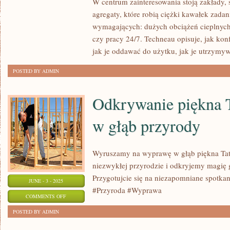
W centrum zainteresowania stoją zakłady,
PRZEMYSŁ
agregaty, które robią ciężki kawałek zada
STOCZNIOWY
wymagających: dużych obciążeń cieplnych,
czy pracy 24/7. Techneau opisuje, jak konf
jak je oddawać do użytku, jak je utrzymyw
POSTED BY ADMIN
Odkrywanie piękna 
w głąb przyrody
Wyruszamy na wyprawę w głąb piękna Tatr
niezwykłej przyrodzie i odkryjemy magię 
Przygotujcie się na niezapomniane spotkan
JUNE - 3 - 2025
#Przyroda #Wyprawa
ON
COMMENTS OFF
ODKRYWANIE
POSTED BY ADMIN
PIĘKNA