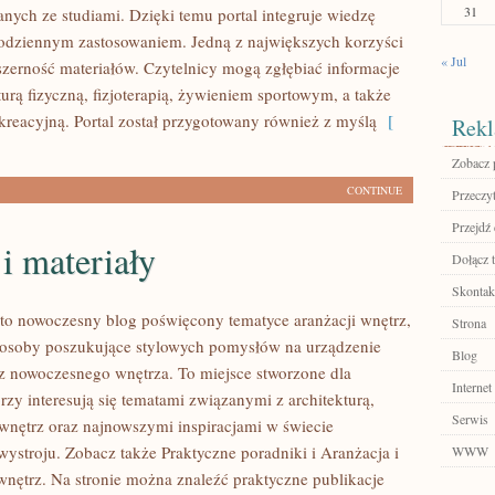
31
nych ze studiami. Dzięki temu portal integruje wiedzę
codziennym zastosowaniem. Jedną z największych korzyści
« Jul
bszerność materiałów. Czytelnicy mogą zgłębiać informacje
urą fizyczną, fizjoterapią, żywieniem sportowym, a także
kreacyjną. Portal został przygotowany również z myślą
[
Rekl
Zobacz p
CONTINUE
Przeczyt
Przejdź 
i materiały
Dołącz t
Skontakt
to nowoczesny blog poświęcony tematyce aranżacji wnętrz,
Strona
e osoby poszukujące stylowych pomysłów na urządzenie
Blog
z nowoczesnego wnętrza. To miejsce stworzone dla
Internet
rzy interesują się tematami związanymi z architekturą,
Serwis
nętrz oraz najnowszymi inspiracjami w świecie
wystroju. Zobacz także Praktyczne poradniki i Aranżacja i
WWW
wnętrz. Na stronie można znaleźć praktyczne publikacje