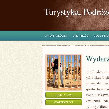
Turystyka, Podróż
STRONA GŁÓWNA
SPIS TREŚCI
BLOG INT
Wydarz
portal Akademi
która skupia si
Serwis stanowi
sportu, trener
życia. Ciekawe 
JUNE - 2 - 2026
Ćwiczenia. Na 
ON
COMMENTS OFF
treningu, diet
WYDARZENIA