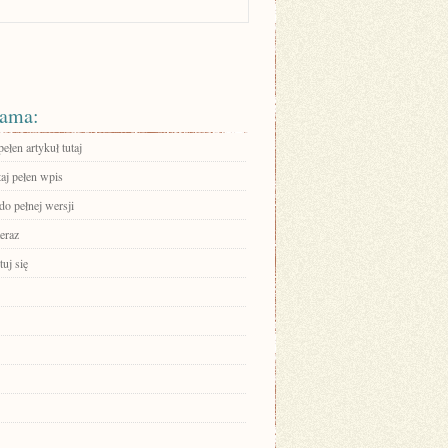
ama:
ełen artykuł tutaj
aj pełen wpis
do pełnej wersji
eraz
uj się