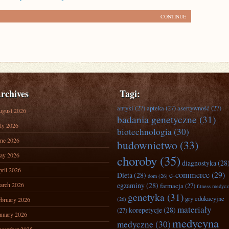
CONTINUE
rchives
Tagi:
antyki
(27)
apteka
(27)
asertywność
(27)
ugust 2026
badania genetyczne
(31)
ly 2026
biotechnologia
(30)
ne 2026
budownictwo
(33)
ay 2026
choroby
(35)
diagnostyka
(28
ril 2026
e-commerce
(29)
Dieta
(28)
dom
(26)
arch 2026
egzaminy
(28)
farmacja
(27)
fitness medyc
genetyka
(31)
gry edukacyjne
bruary 2026
(26)
materiały
korepetycje
(28)
(27)
nuary 2026
medycyna
medyczne
(30)