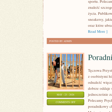
sportu. Poleca
I
znaleźć szczeg
RECENZJE
życia. Publiko
PRODUKTÓW
sneakersy, jak
oraz które ubr
Read More ]
POSTED BY ADMIN
Poradni
Tęczowa Przyst
z osobistymi hi
odnaleźć więc
dobrze oddaje s
jednocześnie z
MAY - 23 - 2026
Polecamy Psych
ON
COMMENTS OFF
poradnikowy ch
PORADNIE