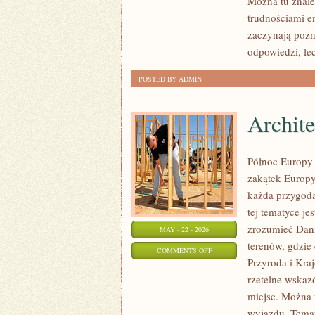
Można tu znaleź
I
trudnościami e
TERAPIE
zaczynają pozn
odpowiedzi, lec
POSTED BY ADMIN
Archite
Północ Europy 
zakątek Europy,
każda przygoda
tej tematyce j
zrozumieć Danii
MAY - 22 - 2026
terenów, gdzie 
ON
COMMENTS OFF
Przyroda i Kraj
ARCHITEKTURA
rzetelne wskaz
I
miejsc. Można 
DESIGN
wyjazdu. Temat