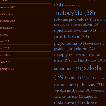
ecember 2025
(34)
mieszkanie
(26)
ovember 2025
motocykle
(38)
tober 2025
ochrona przyrody
(30)
odchudzan
ptember 2025
opieka społeczna
(28)
(27)
ogród
(26)
ugust 2025
opieka zdrowotna
(31)
ly 2025
profilaktyka
(33)
ne 2025
przychodnia
(31)
psychologia
(27
psychologia społeczna
(29)
ay 2025
recepty
(31)
rehabilitacja
(28)
ril 2025
sprzęt medyczny
(30)
remont
(27)
arch 2025
szkoła
superfoods
(31)
bruary 2025
(39)
szpital
(31)
sztuka cyfrow
transport publiczny
(31)
(27)
wiedza medyczna
(30)
wyposażenie
zajęcia
zabawa
(28)
wnętrz
(26)
dodatkowe
(31)
zdrowe