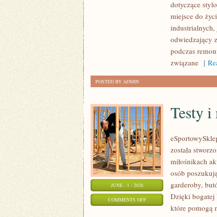
dotyczące styl
I
miejsce do życ
MATERIAŁY
industrialnych,
odwiedzający z
podczas remontu
związane
[ Rea
POSTED BY ADMIN
Testy i
eSportowySklep.
została stworz
miłośnikach ak
osób poszukują
garderoby, but
JUNE - 1 - 2026
Dzięki bogatej 
ON
COMMENTS OFF
które pomogą 
TESTY