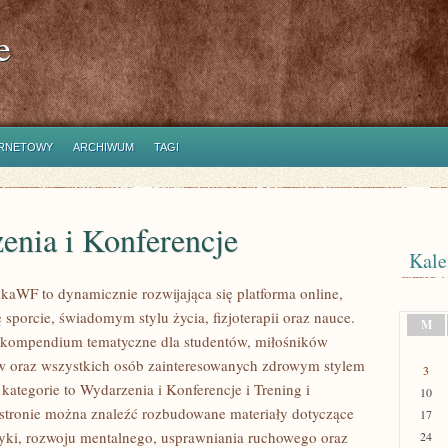
e
ERNETOWY
ARCHIWUM
TAGI
enia i Konferencje
Kale
kaWF to dynamicznie rozwijająca się platforma online,
ę sporcie, świadomym stylu życia, fizjoterapii oraz nauce.
M
 kompendium tematyczne dla studentów, miłośników
ów oraz wszystkich osób zainteresowanych zdrowym stylem
3
kategorie to Wydarzenia i Konferencje i Trening i
10
stronie można znaleźć rozbudowane materiały dotyczące
17
etyki, rozwoju mentalnego, usprawniania ruchowego oraz
24