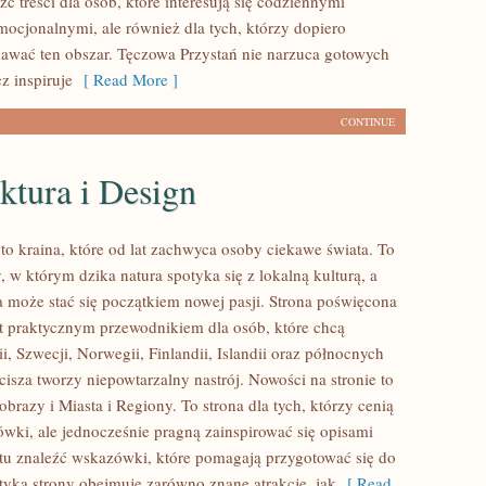
ć treści dla osób, które interesują się codziennymi
mocjonalnymi, ale również dla tych, którzy dopiero
awać ten obszar. Tęczowa Przystań nie narzuca gotowych
z inspiruje
[ Read More ]
CONTINUE
ktura i Design
to kraina, które od lat zachwyca osoby ciekawe świata. To
 w którym dzika natura spotyka się z lokalną kulturą, a
 może stać się początkiem nowej pasji. Strona poświęcona
est praktycznym przewodnikiem dla osób, które chcą
, Szwecji, Norwegii, Finlandii, Islandii oraz północnych
cisza tworzy niepowtarzalny nastrój. Nowości na stronie to
obrazy i Miasta i Regiony. To strona dla tych, którzy cenią
ówki, ale jednocześnie pragną zainspirować się opisami
tu znaleźć wskazówki, które pomagają przygotować się do
yka strony obejmuje zarówno znane atrakcje, jak
[ Read