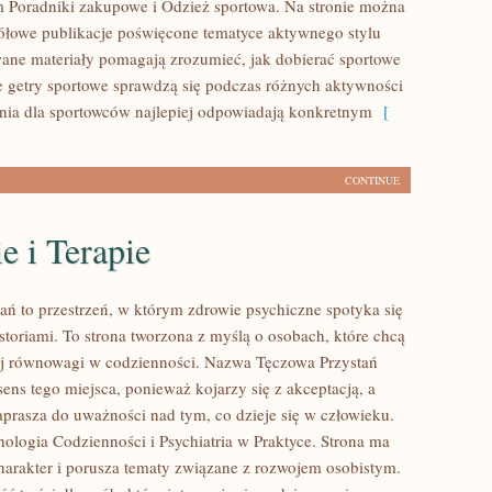
m Poradniki zakupowe i Odzież sportowa. Na stronie można
ółowe publikacje poświęcone tematyce aktywnego stylu
wane materiały pomagają zrozumieć, jak dobierać sportowe
ie getry sportowe sprawdzą się podczas różnych aktywności
ania dla sportowców najlepiej odpowiadają konkretnym
[
CONTINUE
e i Terapie
ań to przestrzeń, w którym zdrowie psychiczne spotyka się
storiami. To strona tworzona z myślą o osobach, które chcą
ej równowagi w codzienności. Nazwa Tęczowa Przystań
ens tego miejsca, ponieważ kojarzy się z akceptacją, a
aprasza do uważności nad tym, co dzieje się w człowieku.
ologia Codzienności i Psychiatria w Praktyce. Strona ma
arakter i porusza tematy związane z rozwojem osobistym.