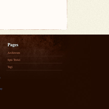
Pages
Archiwum
Spis Treści
Tagi
)
zny