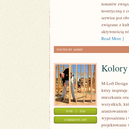
tematów związa
I
teoretyczną z 
KONFERENCJE
serwisu jest o
związane z kult
aktywnością re
Read More ]
POSTED BY ADMIN
Kolory 
M-Loft Design 
który inspiruj
mieszkania ora
wszystkich, któ
aranżowaniem w
JUNE - 2 - 2026
wyposażenia i 
ON
COMMENTS OFF
projektowanie 
KOLORY