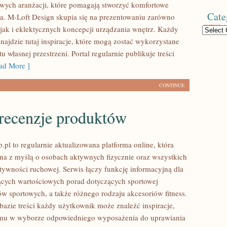
owych aranżacji, które pomagają stworzyć komfortowe
Cate
ia. M-Loft Design skupia się na prezentowaniu zarówno
 jak i eklektycznych koncepcji urządzania wnętrz. Każdy
Categories
najdzie tutaj inspiracje, które mogą zostać wykorzystane
 własnej przestrzeni. Portal regularnie publikuje treści
d More ]
CONTINUE
 recenzje produktów
pl to regularnie aktualizowana platforma online, która
ona z myślą o osobach aktywnych fizycznie oraz wszystkich
tywności ruchowej. Serwis łączy funkcję informacyjną dla
cych wartościowych porad dotyczących sportowej
ów sportowych, a także różnego rodzaju akcesoriów fitness.
bazie treści każdy użytkownik może znaleźć inspiracje,
mu w wyborze odpowiedniego wyposażenia do uprawiania