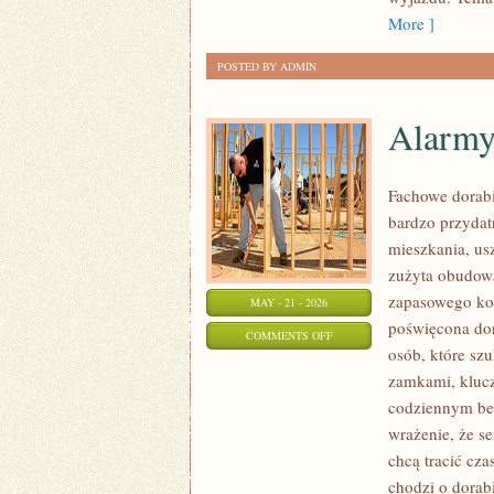
More ]
POSTED BY ADMIN
Alarmy
Fachowe dorabi
bardzo przyda
mieszkania, us
zużyta obudow
zapasowego kom
MAY - 21 - 2026
poświęcona dor
ON
COMMENTS OFF
osób, które sz
ALARMY
zamkami, kluc
I
codziennym bez
SYSTEMY
wrażenie, że se
ZABEZPIECZEŃ
chcą tracić cza
chodzi o dorab