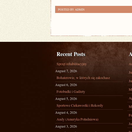
POSTED BY ADMIN
Recent Posts
A
Sprzęt rehabilitacyjny
A
August 7, 2026
Ju
Bohaterowie, w których się zakochasz
Ju
August 6, 2026
M
Fotobudki i Gadżety
Ap
August 5, 2026
Sportowe Ciekawostki i Rekordy
M
August 4, 2026
Fe
Andy (Ameryka Południowa)
Ja
August 3, 2026