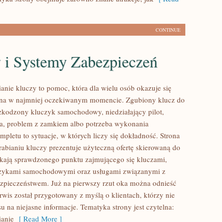
CONTINUE
 i Systemy Zabezpieczeń
anie kluczy to pomoc, która dla wielu osób okazuje się
tna w najmniej oczekiwanym momencie. Zgubiony klucz do
zkodzony kluczyk samochodowy, niedziałający pilot,
a, problem z zamkiem albo potrzeba wykonania
pletu to sytuacje, w których liczy się dokładność. Strona
abianiu kluczy prezentuje użyteczną ofertę skierowaną do
ukają sprawdzonego punktu zajmującego się kluczami,
zykami samochodowymi oraz usługami związanymi z
pieczeństwem. Już na pierwszy rzut oka można odnieść
rwis został przygotowany z myślą o klientach, którzy nie
su na niejasne informacje. Tematyka strony jest czytelna:
ianie
[ Read More ]