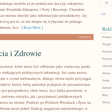
31
edniego modelu aż po praktyczne decyzje zakupowe.
onie Poradniki Zakupowe i Testy i Recenzje. Charakter
« Jul
car można określić jako informacyjno-poradnikowy. Jej
ością jest to, że nie skupia się wyłącznie do jednego
nienia, lecz
[ Read More ]
Rekl
Poznaj 
CONTINUE
Przejdź 
cia i Zdrowie
Przeczyt
Przeczyt
zestrzeń, które może być odbierane jako estetyczny punkt
Odwiedź
ób szukających praktycznych informacji. Już sama nazwa
Strona
enie z czymś niebanalnym, dlatego strona może przyciągać
Portal
ików, którzy lubią autorskie podejście do prezentowania
Internet
 jest przypadkowy zbiór treści, lecz lekka przestrzeń, w
Blog
ą zarówno estetyka, jak i przydatność publikowanych
wości na stronie: Podróże po Polskich Wioskach i Życie na
Strona
dlennn może pełnić funkcję magazynu internetowego, w