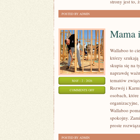
strony jest to, 
POSTED BY ADMIN
Mama i
Wallaboo to ci
którzy szukają
skupia się na t
naprawdę ważne
tematów związa
MAY - 2 - 2026
Rozwój i Karmie
ON
COMMENTS OFF
osobach, któr
MAMA
organizacyjne, 
I
Wallaboo pomag
TATA
spokojny. Zami
proste rozwiąz
POSTED BY ADMIN