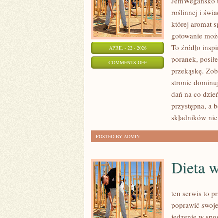
JemWegańsko to
roślinnej i św
której aromat s
gotowanie może
To źródło inspi
APRIL - 22 - 2026
poranek, posił
ON
COMMENTS OFF
przekąskę. Zob
DLA
stronie dominu
DZIECI
dań na co dzie
przystępna, a 
składników ni
POSTED BY ADMIN
Dieta w
ten serwis to p
poprawić swoje
jedzenie w spo