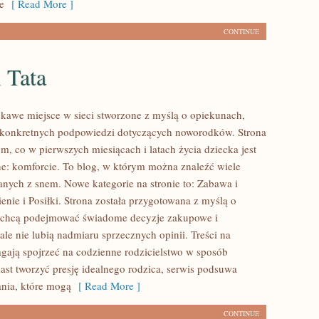
że
[ Read More ]
CONTINUE
 Tata
ekawe miejsce w sieci stworzone z myślą o opiekunach,
 konkretnych podpowiedzi dotyczących noworodków. Strona
ym, co w pierwszych miesiącach i latach życia dziecka jest
: komforcie. To blog, w którym można znaleźć wiele
nych z snem. Nowe kategorie na stronie to: Zabawa i
nie i Posiłki. Strona została przygotowana z myślą o
e chcą podejmować świadome decyzje zakupowe i
ale nie lubią nadmiaru sprzecznych opinii. Treści na
ają spojrzeć na codzienne rodzicielstwo w sposób
ast tworzyć presję idealnego rodzica, serwis podsuwa
ania, które mogą
[ Read More ]
CONTINUE