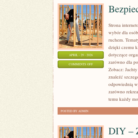
Bezpie
Strona interne
wybór dla osób
ruchem. Tematy
dzięki czemu 
dotyczące orga
APRIL - 29 - 2026
zarówno dla po
ON
COMMENTS OFF
Zobacz: Jachty 
BEZPIECZEŃSTWO
znaleźć szczeg
NA
odpowiednią wy
WODZIE
zarówno rekreac
temu każdy mo
POSTED BY ADMIN
DIY – 