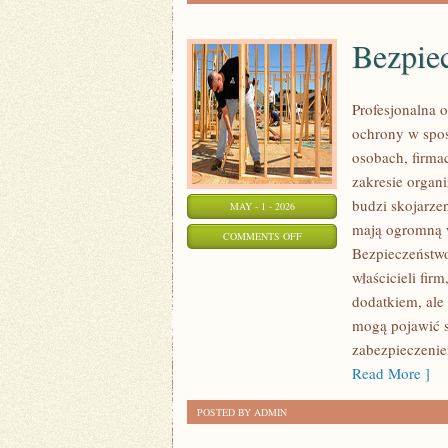
Bezpie
Profesjonalna o
ochrony w spos
osobach, firmac
zakresie organ
budzi skojarze
MAY - 1 - 2026
mają ogromną 
ON
COMMENTS OFF
Bezpieczeństwo
BEZPIECZEŃSTWO
właścicieli fir
W
dodatkiem, ale
FIRMIE
mogą pojawić s
zabezpieczenie
Read More ]
POSTED BY ADMIN