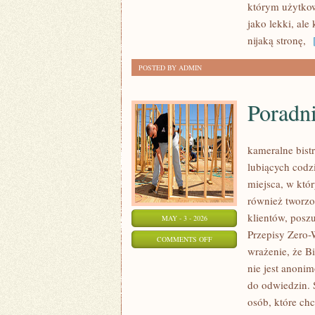
którym użytkown
I
jako lekki, ale
ZDROWIE
nijaką stronę,
[
POSTED BY ADMIN
Poradn
kameralne bistr
lubiących codz
miejsca, w któ
również tworzo
klientów, posz
MAY - 3 - 2026
Przepisy Zero-
ON
COMMENTS OFF
wrażenie, że B
PORADNIK
nie jest anonim
ZAKUPOWY
do odwiedzin. 
osób, które ch