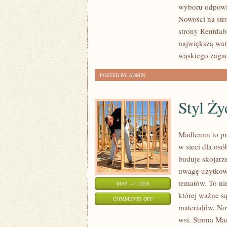
wyboru odpowi
ZAKUPOWE
Nowości na str
strony Rentdab
największą wart
wąskiego zagad
POSTED BY ADMIN
Styl Ży
Madlennn to pr
w sieci dla os
buduje skojarz
uwagę użytkown
tematów. To nie
MAY - 4 - 2026
której ważne s
ON
COMMENTS OFF
materiałów. No
STYL
wsi. Strona Ma
ŻYCIA