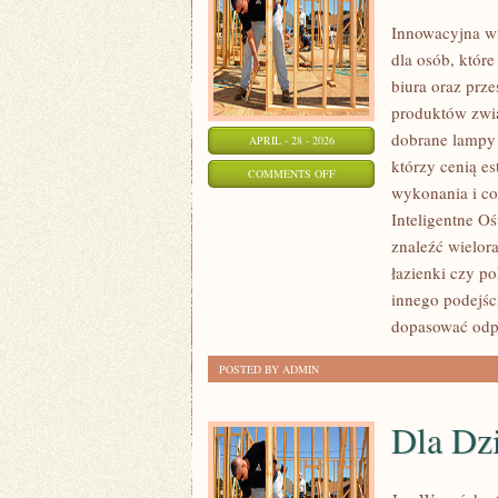
Innowacyjna wi
dla osób, które
biura oraz prz
produktów zwią
dobrane lampy p
APRIL - 28 - 2026
którzy cenią e
ON
COMMENTS OFF
wykonania i co
DIY
Inteligentne Oś
–
znaleźć wielora
ZRÓB
łazienki czy 
TO
innego podejśc
SAM
dopasować odp
POSTED BY ADMIN
Dla Dzi