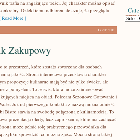
ik trafia na angażujące treści. Jej charakter można opisać
Cate
 konkretny. Dzięki temu odbiorca nie czuje, że przegląda
 Read More ]
Categories
CONTINUE
ik Zakupowy
o to przestrzeń, które zostało stworzone dla osobach
ienną jakość. Strona internetowa przedstawia charakter
rym propozycje kulinarne mają być nie tylko świeże, ale
ne z pomysłem. To serwis, która może zainteresować
ukujących miejsca na obiad. Polecam Sezonowe Gotowanie i
Waste. Już od pierwszego kontaktu z nazwą można odnieść
ibi Bistro stawia na swobodę połączoną z kulinarnością. To
owa prezentacja oferty, lecz zaproszenie, które ma zachęcać
Strona może pełnić rolę praktycznego przewodnika dla
cą szybko sprawdzić, co można zjeść. Mocną stroną takiej