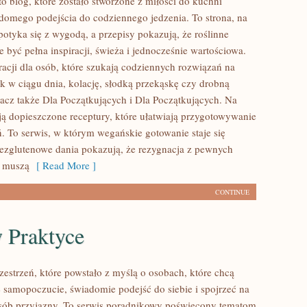
 blog, które zostało stworzone z miłości do kuchni
iadomego podejścia do codziennego jedzenia. To strona, na
potyka się z wygodą, a przepisy pokazują, że roślinne
 być pełna inspiracji, świeża i jednocześnie wartościowa.
racji dla osób, które szukają codziennych rozwiązań na
ek w ciągu dnia, kolację, słodką przekąskę czy drobną
acz także Dla Początkujących i Dla Początkujących. Na
ją dopieszczone receptury, które ułatwiają przygotowywanie
ń. To serwis, w którym wegańskie gotowanie staje się
bezglutenowe dania pokazują, że rezygnacja z pewnych
e muszą
[ Read More ]
CONTINUE
 Praktyce
rzestrzeń, które powstało z myślą o osobach, które chcą
 samopoczucie, świadomie podejść do siebie i spojrzeć na
sób przyjazny. To serwis poradnikowy poświęcony tematom