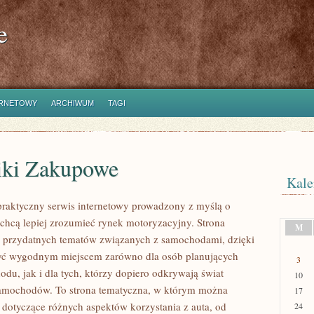
e
ERNETOWY
ARCHIWUM
TAGI
iki Zakupowe
Kale
praktyczny serwis internetowy prowadzony z myślą o
 chcą lepiej zrozumieć rynek motoryzacyjny. Strona
M
 przydatnych tematów związanych z samochodami, dzięki
ć wygodnym miejscem zarówno dla osób planujących
3
du, jak i dla tych, którzy dopiero odkrywają świat
10
samochodów. To strona tematyczna, w którym można
17
 dotyczące różnych aspektów korzystania z auta, od
24