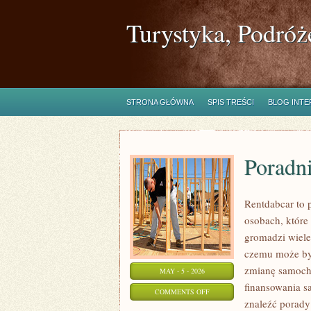
Turystyka, Podróż
STRONA GŁÓWNA
SPIS TREŚCI
BLOG INT
Poradn
Rentdabcar to 
osobach, które
gromadzi wiele
czemu może by
zmianę samocho
MAY - 5 - 2026
finansowania 
ON
COMMENTS OFF
znaleźć porady
PORADNIKI