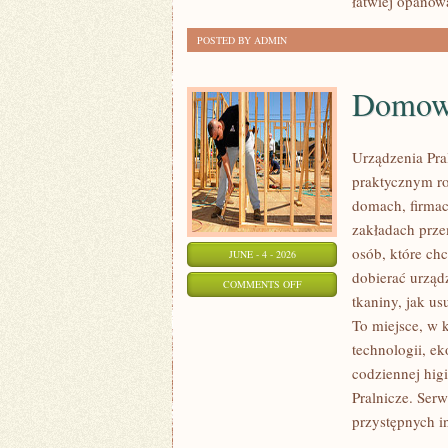
łatwiej opanow
POSTED BY ADMIN
Domowe
Urządzenia Pra
praktycznym r
domach, firmac
zakładach prze
osób, które chc
JUNE - 4 - 2026
dobierać urządz
ON
COMMENTS OFF
tkaniny, jak u
DOMOWE
To miejsce, w 
TRIKI
technologii, ek
I
codziennej hig
DIY
Pralnicze. Serw
przystępnych in