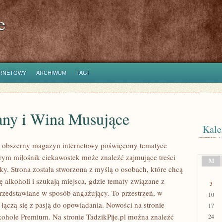
e
ERNETOWY
ARCHIWUM
TAGI
ny i Wina Musujące
Kale
to obszerny magazyn internetowy poświęcony tematyce
rym miłośnik ciekawostek może znaleźć zajmujące treści
M
ky. Strona została stworzona z myślą o osobach, które chcą
ię alkoholi i szukają miejsca, gdzie tematy związane z
3
rzedstawiane w sposób angażujący. To przestrzeń, w
10
 łączą się z pasją do opowiadania. Nowości na stronie
17
lkohole Premium. Na stronie TadzikPije.pl można znaleźć
24