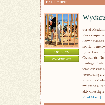
POSTED BY ADMIN
Wydarz
portal Akademi
która skupia si
Serwis stanowi
sportu, trener
życia. Ciekawe 
JUNE - 2 - 2026
Ćwiczenia. Na 
ON
COMMENTS OFF
treningu, diet
WYDARZENIA
tematów związa
I
teoretyczną z 
KONFERENCJE
serwisu jest o
związane z kult
aktywnością re
Read More ]