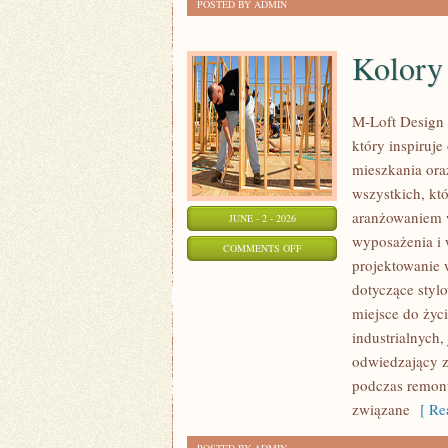
POSTED BY ADMIN
Kolory 
M-Loft Design 
który inspiruj
mieszkania ora
wszystkich, któ
aranżowaniem w
JUNE - 2 - 2026
wyposażenia i 
ON
COMMENTS OFF
projektowanie 
KOLORY
dotyczące styl
I
miejsce do życ
MATERIAŁY
industrialnych,
odwiedzający z
podczas remontu
związane
[ Rea