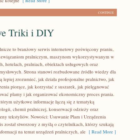
ać kolejne
[ Read More ]
CONTINUE
 Triki i DIY
lnicze to branżowy serwis internetowy poświęcony praniu,
ozwiązaniom pralniczym, maszynom wykorzystywanym w
h, hotelach, pralniach, obiektach usługowych oraz
mysłowych. Strona stanowi rozbudowane źródło wiedzy dla
ą lepiej zrozumieć, jak działa profesjonalne pralnictwo, jak
enia piorące, jak korzystać z suszarek, jak pielęgnować
suwać plamy i jak organizować ekonomiczny proces prania.
którym użytkowe informacje łączą się z tematyką
ologii, chemii pralniczej, konserwacji odzieży oraz
ieny tekstyliów. Nowości: Usuwanie Plam i Urządzenia
is został stworzony z myślą o czytelnikach, którzy szukają
formacji na temat urządzeń pralniczych, ale
[ Read More ]