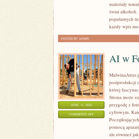
materiały tema
I
świat alkoholi.
WINA
popularnych tr
MUSUJĄCE
każdy wpis moż
POSTED BY ADMIN
AI w Fo
MalwinaAtras.pl
postprodukcji 
której fascynac
Strona może za
przygodę z foto
JUNE - 6 - 2026
cyfrowym. Kate
ON
COMMENTS OFF
Początkujących
AI
pomocą aparatu
W
ale również ja
FOTOGRAFII