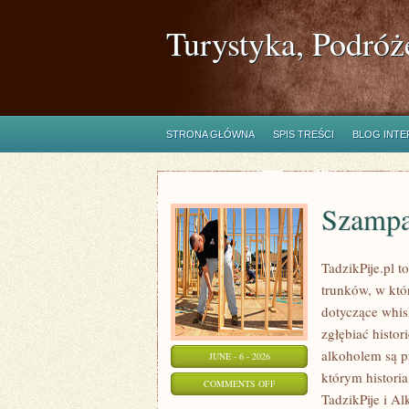
Turystyka, Podróż
STRONA GŁÓWNA
SPIS TREŚCI
BLOG INT
Szampa
TadzikPije.pl 
trunków, w któ
dotyczące whis
zgłębiać histor
alkoholem są p
JUNE - 6 - 2026
którym historia
ON
COMMENTS OFF
TadzikPije i A
SZAMPANY