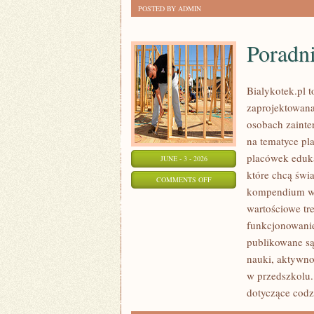
POSTED BY ADMIN
Poradn
Bialykotek.pl t
zaprojektowana
osobach zainte
na tematyce pl
placówek eduka
JUNE - 3 - 2026
które chcą świ
ON
COMMENTS OFF
kompendium wie
PORADNIK
wartościowe tr
RODZICA
funkcjonowanie
publikowane są
nauki, aktywno
w przedszkolu.
dotyczące cod