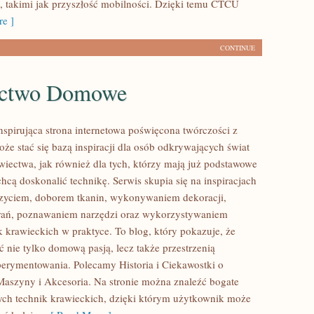
 takimi jak przyszłość mobilności. Dzięki temu CTCU
e ]
CONTINUE
ectwo Domowe
inspirująca strona internetowa poświęcona twórczości z
oże stać się bazą inspiracji dla osób odkrywających świat
ectwa, jak również dla tych, którzy mają już podstawowe
chcą doskonalić technikę. Serwis skupia się na inspiracjach
szyciem, doborem tkanin, wykonywaniem dekoracji,
rań, poznawaniem narzędzi oraz wykorzystywaniem
k krawieckich w praktyce. To blog, który pokazuje, że
 nie tylko domową pasją, lecz także przestrzenią
erymentowania. Polecamy Historia i Ciekawostki o
Maszyny i Akcesoria. Na stronie można znaleźć bogate
cych technik krawieckich, dzięki którym użytkownik może