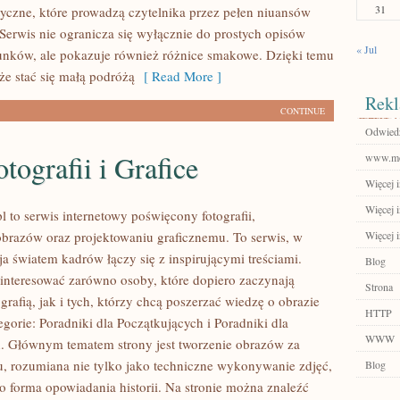
31
tyczne, które prowadzą czytelnika przez pełen niuansów
 Serwis nie ogranicza się wyłącznie do prostych opisów
« Jul
unków, ale pokazuje również różnice smakowe. Dzięki temu
e stać się małą podróżą
[ Read More ]
Rekl
CONTINUE
Odwiedź
tografii i Grafice
www.mob
Więcej i
Więcej 
 to serwis internetowy poświęcony fotografii,
obrazów oraz projektowaniu graficznemu. To serwis, w
Więcej 
ja światem kadrów łączy się z inspirującymi treściami.
Blog
interesować zarówno osoby, które dopiero zaczynają
Strona
grafią, jak i tych, którzy chcą poszerzać wiedzę o obrazie
HTTP
gorie: Poradniki dla Początkujących i Poradniki dla
WWW
. Głównym tematem strony jest tworzenie obrazów za
, rozumiana nie tylko jako techniczne wykonywanie zdjęć,
Blog
ko forma opowiadania historii. Na stronie można znaleźć