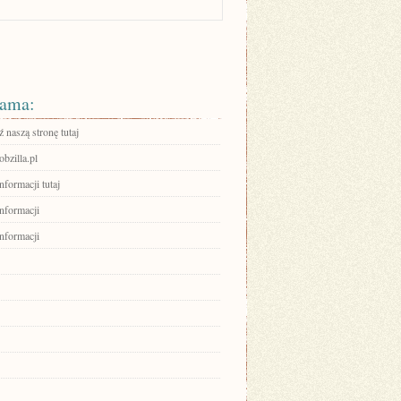
ama:
 naszą stronę tutaj
zilla.pl
nformacji tutaj
informacji
informacji