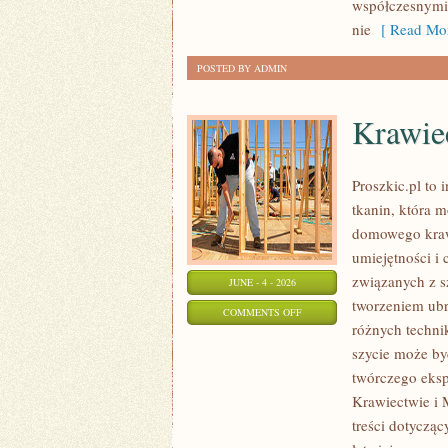
współczesnymi,
nie
[ Read Mor
POSTED BY ADMIN
Krawi
Proszkic.pl to 
tkanin, która m
domowego krawi
umiejętności i 
związanych z 
JUNE - 4 - 2026
tworzeniem ub
ON
COMMENTS OFF
różnych techni
KRAWIECTWO
szycie może być
DOMOWE
twórczego eksp
Krawiectwie i 
treści dotyczą