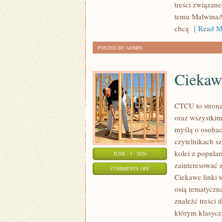
treści związane
I
temu MalwinaAt
GRAFICE
chcą
[ Read M
POSTED BY ADMIN
Ciekaw
CTCU to strona
oraz wszystkim
myślą o osobach
czytelnikach s
kolei z popul
JUNE - 5 - 2026
zainteresować 
ON
COMMENTS OFF
Ciekawe linki 
CIEKAWOSTKI
osią tematyczn
KOLEJOWE
znaleźć treści
którym klasycz