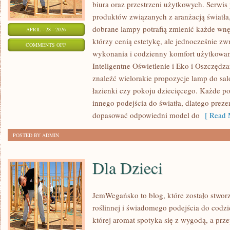
biura oraz przestrzeni użytkowych. Serwis
produktów związanych z aranżacją światła
dobrane lampy potrafią zmienić każde wnęt
APRIL - 28 - 2026
którzy cenią estetykę, ale jednocześnie z
ON
COMMENTS OFF
wykonania i codzienny komfort użytkowan
DIY
Inteligentne Oświetlenie i Eko i Oszczędza
–
znaleźć wielorakie propozycje lamp do salo
ZRÓB
łazienki czy pokoju dziecięcego. Każde
TO
innego podejścia do światła, dlatego prez
SAM
dopasować odpowiedni model do
[ Read 
POSTED BY ADMIN
Dla Dzieci
JemWegańsko to blog, które zostało stwor
roślinnej i świadomego podejścia do codzi
której aromat spotyka się z wygodą, a prze