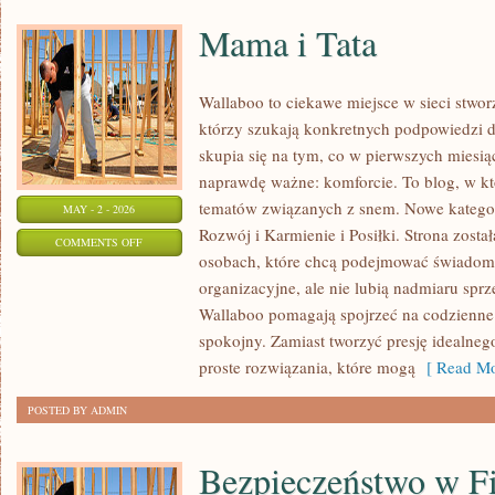
Mama i Tata
Wallaboo to ciekawe miejsce w sieci stwo
którzy szukają konkretnych podpowiedzi 
skupia się na tym, co w pierwszych miesiąc
naprawdę ważne: komforcie. To blog, w k
tematów związanych z snem. Nowe kategori
MAY - 2 - 2026
Rozwój i Karmienie i Posiłki. Strona zost
ON
COMMENTS OFF
osobach, które chcą podejmować świadom
MAMA
organizacyjne, ale nie lubią nadmiaru sprz
I
Wallaboo pomagają spojrzeć na codzienne
TATA
spokojny. Zamiast tworzyć presję idealneg
proste rozwiązania, które mogą
[ Read Mo
POSTED BY ADMIN
Bezpieczeństwo w F