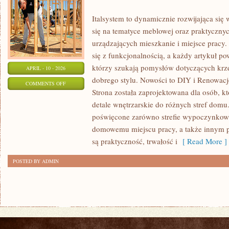
Italsystem to dynamicznie rozwijająca się 
się na tematyce meblowej oraz praktyczn
urządzających mieszkanie i miejsce pracy. 
się z funkcjonalnością, a każdy artykuł p
którzy szukają pomysłów dotyczących krz
APRIL - 10 - 2026
dobrego stylu. Nowości to DIY i Renowacj
ON
COMMENTS OFF
Strona została zaprojektowana dla osób, k
MEBLE
detale wnętrzarskie do różnych stref domu.
PREMIUM
poświęcone zarówno strefie wypoczynkowej
I
domowemu miejscu pracy, a także innym p
DESIGNERSKIE
są praktyczność, trwałość i
[ Read More ]
POSTED BY ADMIN