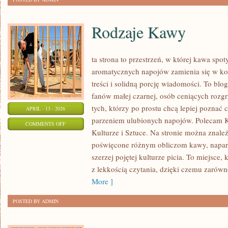
Rodzaje Kawy
ta strona to przestrzeń, w której kawa spot
aromatycznych napojów zamienia się w kon
treści i solidną porcję wiadomości. To blog
fanów małej czarnej, osób ceniących rozgr
tych, którzy po prostu chcą lepiej poznać 
APRIL - 13 - 2026
parzeniem ulubionych napojów. Polecam 
ON
COMMENTS OFF
Kulturze i Sztuce. Na stronie można znal
RODZAJE
poświęcone różnym obliczom kawy, napar
KAWY
szerzej pojętej kulturze picia. To miejsce,
z lekkością czytania, dzięki czemu zarówn
More ]
POSTED BY ADMIN