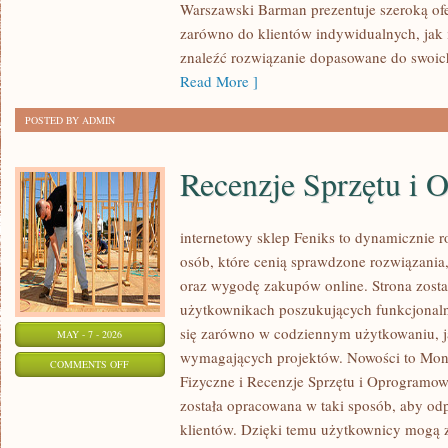
Warszawski Barman prezentuje szeroką ofe
zarówno do klientów indywidualnych, jak 
znaleźć rozwiązanie dopasowane do swoich
Read More ]
POSTED BY ADMIN
Recenzje Sprzętu i
internetowy sklep Feniks to dynamicznie ro
osób, które cenią sprawdzone rozwiązani
oraz wygodę zakupów online. Strona zosta
użytkownikach poszukujących funkcjonaln
się zarówno w codziennym użytkowaniu, jak
MAY - 7 - 2026
wymagających projektów. Nowości to Moni
ON
COMMENTS OFF
Fizyczne i Recenzje Sprzętu i Oprogramo
RECENZJE
została opracowana w taki sposób, aby od
SPRZĘTU
klientów. Dzięki temu użytkownicy mogą z
I