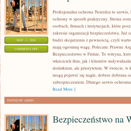
Profesjonalna ochrona Twierdza to serwis, 
ochrony w sposób praktyczny. Strona zost
osobach, firmach i instytucjach, które pos
zakresie organizacji bezpieczeństwa. Już
budzi skojarzenia z pewnością, czyli wart
MAY - 1 - 2026
mają ogromną wagę. Polecam: Prawne Asp
ON
COMMENTS OFF
Bezpieczeństwo w Firmie. To witryna, któ
BEZPIECZEŃSTWO
właścicieli firm, jak i klientów indywidualn
W
dodatkiem, ale priorytetem. W świecie, w
FIRMIE
mogą pojawić się nagle, dobrze dobrana o
zabezpieczeniem. Dlatego serwis ochronia
Read More ]
POSTED BY ADMIN
Bezpieczeństwo na 