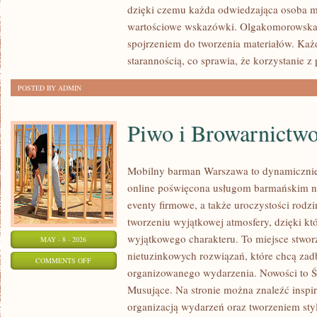
dzięki czemu każda odwiedzająca osoba 
I
wartościowe wskazówki. Olgakomorowska.
REHABILITACJA
spojrzeniem do tworzenia materiałów. Każd
starannością, co sprawia, że korzystanie z p
POSTED BY ADMIN
Piwo i Browarnictw
Mobilny barman Warszawa to dynamicznie 
online poświęcona usługom barmańskim n
eventy firmowe, a także uroczystości rodzi
tworzeniu wyjątkowej atmosfery, dzięki kt
wyjątkowego charakteru. To miejsce stwo
MAY - 8 - 2026
nietuzinkowych rozwiązań, które chcą za
ON
COMMENTS OFF
organizowanego wydarzenia. Nowości to 
PIWO
Musujące. Na stronie można znaleźć inspi
I
organizacją wydarzeń oraz tworzeniem sty
BROWARNICTWO