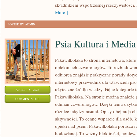
składnikiem współczesnej rzeczywistości. 
More ]
POSTED BY ADMIN
Psia Kultura i Media
Pakawilkolaka to strona internetowa, które
opiekunach czworonogów. To rozbudowan
odbiorca znajdzie praktyczne porady doty
internetowy przewodnik dla właścicieli ps
użyteczne źródło wiedzy. Fajne kategorie 
APRIL - 15 - 2026
Pakawilkolaka. Na stronie można znaleźć 
ON
COMMENTS OFF
odmian czworonogów. Dzięki temu użytk
PSIA
różnice między rasami. Opisy obejmują cha
KULTURA
aktywności. To cenne wsparcie dla osób, 
I
opieki nad psem. Pakawilkolaka porusza 
MEDIA
hodowlanej. To ważny blok treści, ponie