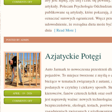
aby jeść lepiej, żyć lżej i czuć się pewniej,
ON
COMMENTS OFF
artykuły. Polecam Psychologia Odchudzania
DIETA
publikowane są artykuły, które pokazują, ż
W
oznaczać surowych ograniczeń. Wręcz prze
PRAKTYCE
udowodnienie, że rozsądna dieta może by
dnia
[ Read More ]
POSTED BY ADMIN
Azjatyckie Potęgi
Auto Jarmark to nowoczesna przestrzeń dla
pojazdów. To miejsce tworzone z myślą o c
bieżąco w tematach związanych z autami, a
podanych w czytelny i ciekawy sposób. Str
kierowców, fanów czterech kółek oraz os
APRIL - 19 - 2026
jest naprawdę ważne: nowych technologia
ON
COMMENTS OFF
bezpieczeństwie, ekologii, testach, porów
AZJATYCKIE
zagadnieniach związanych z użytkowaniem 