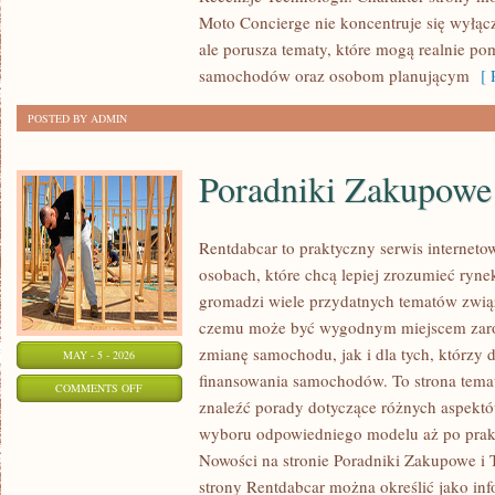
Moto Concierge nie koncentruje się wyłąc
ale porusza tematy, które mogą realnie p
samochodów oraz osobom planującym
[ R
POSTED BY ADMIN
Poradniki Zakupowe
Rentdabcar to praktyczny serwis internet
osobach, które chcą lepiej zrozumieć ryne
gromadzi wiele przydatnych tematów zwią
czemu może być wygodnym miejscem zaró
zmianę samochodu, jak i dla tych, którzy 
MAY - 5 - 2026
finansowania samochodów. To strona tem
ON
COMMENTS OFF
znaleźć porady dotyczące różnych aspektó
PORADNIKI
wyboru odpowiedniego modelu aż po prak
ZAKUPOWE
Nowości na stronie Poradniki Zakupowe i T
strony Rentdabcar można określić jako in