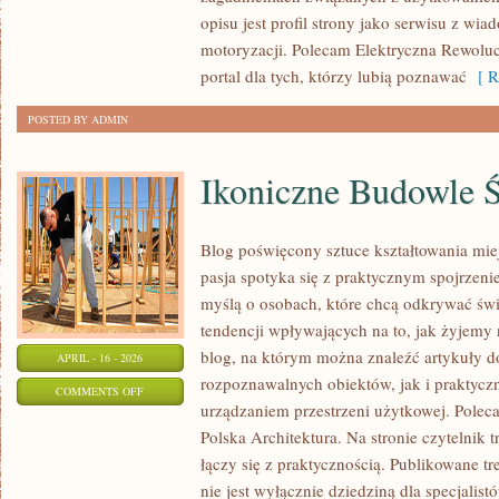
POTĘGI
opisu jest profil strony jako serwisu z wi
motoryzacji. Polecam Elektryczna Rewolucj
portal dla tych, którzy lubią poznawać
[ R
POSTED BY ADMIN
Ikoniczne Budowle 
Blog poświęcony sztuce kształtowania miej
pasja spotyka się z praktycznym spojrzeni
myślą o osobach, które chcą odkrywać świat
tendencji wpływających na to, jak żyjemy
blog, na którym można znaleźć artykuły 
APRIL - 16 - 2026
rozpoznawalnych obiektów, jak i praktyc
ON
COMMENTS OFF
urządzaniem przestrzeni użytkowej. Poleca
IKONICZNE
Polska Architektura. Na stronie czytelnik 
BUDOWLE
łączy się z praktycznością. Publikowane tre
ŚWIATA
nie jest wyłącznie dziedziną dla specjalis