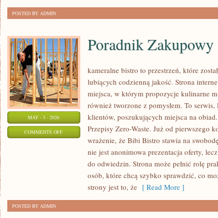
POSTED BY ADMIN
Poradnik Zakupowy
kameralne bistro to przestrzeń, które zost
lubiących codzienną jakość. Strona intern
miejsca, w którym propozycje kulinarne ma
również tworzone z pomysłem. To serwis, 
klientów, poszukujących miejsca na obia
MAY - 3 - 2026
Przepisy Zero-Waste. Już od pierwszego 
ON
COMMENTS OFF
wrażenie, że Bibi Bistro stawia na swobod
PORADNIK
nie jest anonimowa prezentacja oferty, lec
ZAKUPOWY
do odwiedzin. Strona może pełnić rolę pr
osób, które chcą szybko sprawdzić, co moż
strony jest to, że
[ Read More ]
POSTED BY ADMIN