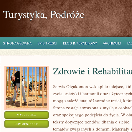
Turystyka, Podróże
STRONA GŁÓWNA
SPIS TREŚCI
BLOG INTERNETOWY
ARCHIWUM
TA
Zdrowie i Rehabilita
Serwis Olgakomorowska.pl to miejsce, któ
życia, estetyki i harmonii oraz użytecznyc
mogą znaleźć tutaj różnorodne treści, które
Strona została stworzona z myślą o osobac
oraz spokojnego podejścia do życia. W ob
MAY - 9 - 2026
teksty dotyczące trendów, dbania o siebie,
ON
COMMENTS OFF
tematów związanych z domem. Materiały s
ZDROWIE