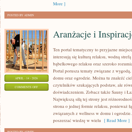
More ]
POSTED BY ADMIN
Aranżacje i Inspiracj
Ten portal tematyczny to przyjazne miejsce
interesują się kulturą relaksu, wodną stref
bąbelkowego relaksu oraz szeroko rozum
Portal porusza tematy związane z wygodą,
domu oraz ogrodzie. Można tu znaleźć ci
APRIL - 14 - 2026
czytelników szukających podstaw, ale rów
ON
COMMENTS OFF
doświadczeniem. Zobacz także Sauny i Łaź
ARANŻACJE
Największą siłą tej strony jest różnorodno
I
strona o jednej formie relaksu, ponieważ 
INSPIRACJE
związanych z wellness w domu i ogrodzie
poszerzać wiedzę w wielu
[ Read More ]
POSTED BY ADMIN