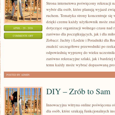
Strona internetowa poświęcony rekreacji n
wybór dla osób, które planują wyjazd zwią
ruchem. Tematyka strony koncentruje się
dzięki czemu każdy użytkownik może zna
dotyczące organizacji wolnego czasu nad 
APRIL - 29 - 2026
zarówno dla początkujących, jak i dla m
ON
COMMENTS OFF
Zobacz: Jachty i Łodzie i Poradniki dla R
BEZPIECZEŃSTWO
znaleźć szczegółowe przewodniki po rzek
NA
odpowiednią wyprawę do wieku uczestnikó
WODZIE
zarówno rekreacyjne szlaki, jak i bardziej
temu każdy może wybrać dopasowaną prop
POSTED BY ADMIN
DIY – Zrób to Sam
Innowacyjna witryna online poświęcona oś
dla osób, które szukają funkcjonalnych in