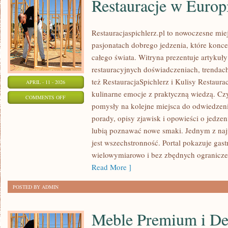
Restauracje w Europ
Restauracjaspichlerz.pl to nowoczesne mie
pasjonatach dobrego jedzenia, które koncen
całego świata. Witryna prezentuje artykuły
restauracyjnych doświadczeniach, trendach
też RestauracjaSpichlerz i Kulisy Restauracj
APRIL - 11 - 2026
kulinarne emocje z praktyczną wiedzą. Czyt
ON
COMMENTS OFF
pomysły na kolejne miejsca do odwiedzenia
RESTAURACJE
porady, opisy zjawisk i opowieści o jedzeni
W
lubią poznawać nowe smaki. Jednym z najw
EUROPIE
jest wszechstronność. Portal pokazuje gas
wielowymiarowo i bez zbędnych ogranicze
Read More ]
POSTED BY ADMIN
Meble Premium i De