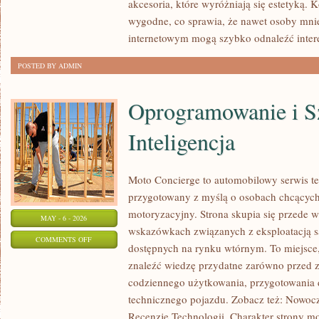
akcesoria, które wyróżniają się estetyką. K
OPROGRAMOWANIA
wygodne, co sprawia, że nawet osoby mni
internetowym mogą szybko odnaleźć inter
POSTED BY ADMIN
Oprogramowanie i S
Inteligencja
Moto Concierge to automobilowy serwis te
przygotowany z myślą o osobach chcących
motoryzacyjny. Strona skupia się przede 
MAY - 6 - 2026
wskazówkach związanych z eksploatacją 
ON
COMMENTS OFF
dostępnych na rynku wtórnym. To miejsce
OPROGRAMOWANIE
znaleźć wiedzę przydatne zarówno przed z
I
codziennego użytkowania, przygotowania 
SZTUCZNA
technicznego pojazdu. Zobacz też: Nowocz
INTELIGENCJA
Recenzje Technologii. Charakter strony m