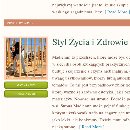
największą wartością jest to, że nie skupi
wąskiego zagadnienia, lecz
[ Read More ]
POSTED BY ADMIN
Styl Życia i Zdrowie
Madlennn to przestrzeń, które może być od
w sieci dla osób szukających praktycznych
buduje skojarzenie z czymś niebanalnym, 
uwagę użytkowników, którzy lubią autorsk
tematów. To nie jest przypadkowy zbiór tre
MAY - 4 - 2026
której ważne są zarówno estetyka, jak i p
ON
COMMENTS OFF
materiałów. Nowości na stronie: Podróże p
STYL
wsi. Strona Madlennn może pełnić funkcj
ŻYCIA
którym użytkownik trafia na angażujące tre
I
jako lekki, ale konkretny. Dzięki temu odb
ZDROWIE
nijaką stronę,
[ Read More ]