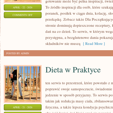
gotowanie może być pełna inspiracji, świe
To źródło inspiracji dla osób, które szuka
APRIL - 22 - 2026
poranek, posiłek w ciągu dnia, kolację, s
ON
COMMENTS OFF
przekąskę. Zobacz także Dla Początkujący
DLA
stronie dominują dopieszczone receptury, 
DZIECI
dań na co dzień. To serwis, w którym wega
przystępna, a bezglutenowe dania pokazuj
składników nie muszą
[ Read More ]
POSTED BY ADMIN
Dieta w Praktyce
ten serwis to przestrzeń, które powstało z
poprawić swoje samopoczucie, świadomie p
jedzenie w sposób przyjazny. To serwis 
takim jak redukcja masy ciała, zbilansow
fizyczna, a także lepsza kondycja psychic
APRIL - 21 - 2026