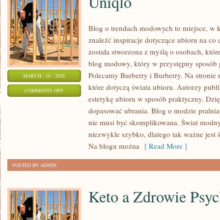
Uniqlo
Blog o trendach modowych to miejsce, w 
znaleźć inspiracje dotyczące ubioru na co 
została stworzona z myślą o osobach, któr
blog modowy, który w przystępny sposób p
Polecamy Burberry i Burberry. Na stronie
MARCH - 10 - 2026
które dotyczą świata ubioru. Autorzy publik
ON
COMMENTS OFF
estetykę ubioru w sposób praktyczny. Dzię
UNIQLO
dopasować ubrania. Blog o modzie pralni
nie musi być skomplikowana. Świat modny
niezwykle szybko, dlatego tak ważne jest ś
Na blogu można
[ Read More ]
POSTED BY ADMIN
Keto a Zdrowie Psyc