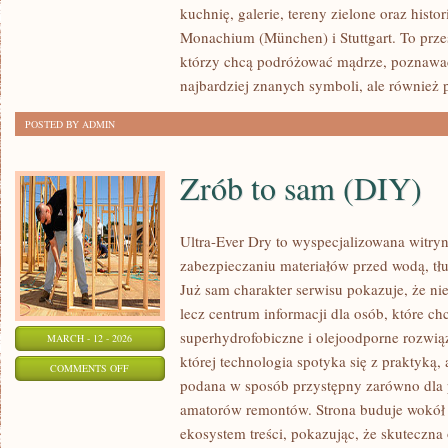
kuchnię, galerie, tereny zielone oraz histo
Monachium (München) i Stuttgart. To przes
którzy chcą podróżować mądrze, poznawać
najbardziej znanych symboli, ale również 
POSTED BY ADMIN
Zrób to sam (DIY)
Ultra-Ever Dry to wyspecjalizowana witryn
zabezpieczaniu materiałów przed wodą, tł
Już sam charakter serwisu pokazuje, że nie
lecz centrum informacji dla osób, które chc
superhydrofobiczne i olejoodporne rozwią
MARCH - 12 - 2026
której technologia spotyka się z praktyką,
ON
COMMENTS OFF
podana w sposób przystępny zarówno dla pr
ZRÓB
amatorów remontów. Strona buduje wokół 
TO
ekosystem treści, pokazując, że skuteczna
SAM