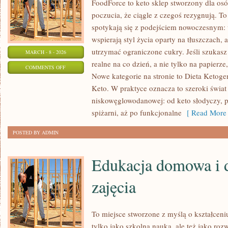
FoodForce to keto sklep stworzony dla osó
poczucia, że ciągle z czegoś rezygnują. 
spotykają się z podejściem nowoczesnym: 
wspierają styl życia oparty na tłuszczach,
utrzymać ograniczone cukry. Jeśli szukasz p
MARCH - 8 - 2026
realne na co dzień, a nie tylko na papierze,
ON
COMMENTS OFF
Nowe kategorie na stronie to Dieta Ketoge
KETO
Keto. W praktyce oznacza to szeroki świat
A
niskowęglowodanowej: od keto słodyczy, p
ZDROWIE
spiżarni, aż po funkcjonalne
[ Read More 
PSYCHICZNE
POSTED BY ADMIN
Edukacja domowa i 
zajęcia
To miejsce stworzone z myślą o kształceni
tylko jako szkolna nauka, ale też jako ro