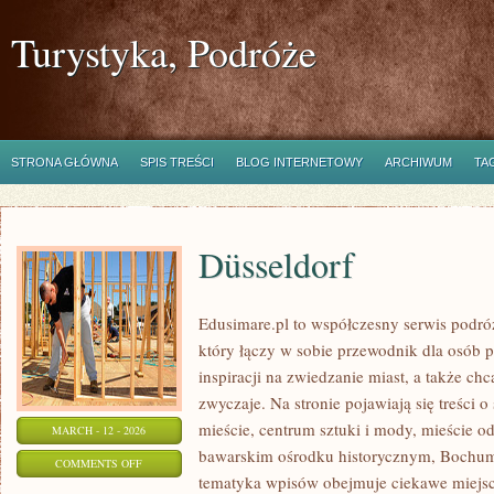
Turystyka, Podróże
STRONA GŁÓWNA
SPIS TREŚCI
BLOG INTERNETOWY
ARCHIWUM
TA
Düsseldorf
Edusimare.pl to współczesny serwis pod
który łączy w sobie przewodnik dla osób 
inspiracji na zwiedzanie miast, a także ch
zwyczaje. Na stronie pojawiają się treści 
mieście, centrum sztuki i mody, mieście o
MARCH - 12 - 2026
bawarskim ośrodku historycznym, Bochum 
ON
COMMENTS OFF
tematyka wpisów obejmuje ciekawe miejsca
DÜSSELDORF