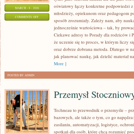
oświatowy łączy konkretne podpowiedzi z 
MARCH - 8 - 2026
młodzieży, opiekunom oraz pedagogom por
ON
COMMENTS OFF
sposób zrozumiały. Zależy nam, aby nauka
EDUKACJA
jednocześnie wartościowa – tak, by prowa
DOMOWA
Ciekawe adresy to Porady dla rodziców i P
I
że uczenie się to proces, w którym liczy si
DODATKOWE
oraz dobrze dobrana metoda. Dlatego w n
ZAJĘCIA
jak planować naukę, jak dzielić materiał na
More ]
POSTED BY ADMIN
Przemysł Stoczniow
Techneau to przewodnik o przemyśle – pr
bazowych, ale także o tym, co go napędza:
zasilaniu, automatyzacji, logistyce, ochron
spotkań dla osób, które chcą rozumieć pr