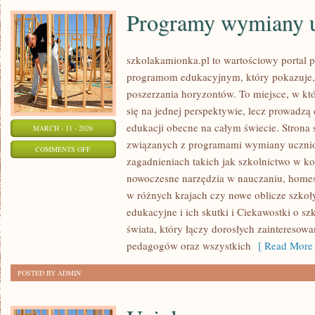
Programy wymiany u
szkolakamionka.pl to wartościowy portal
programom edukacyjnym, który pokazuje,
poszerzania horyzontów. To miejsce, w któ
się na jednej perspektywie, lecz prowadzą
edukacji obecne na całym świecie. Strona 
MARCH - 11 - 2026
związanych z programami wymiany uczniow
ON
COMMENTS OFF
zagadnieniach takich jak szkolnictwo w k
PROGRAMY
nowoczesne narzędzia w nauczaniu, homes
WYMIANY
w różnych krajach czy nowe oblicze szkoł
UCZNIOWSKIEJ
edukacyjne i ich skutki i Ciekawostki o sz
świata, który łączy dorosłych zainteresow
pedagogów oraz wszystkich
[ Read More 
POSTED BY ADMIN