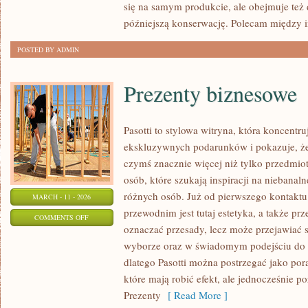
się na samym produkcie, ale obejmuje też
(DIY)
późniejszą konserwację. Polecam między i
POSTED BY ADMIN
Prezenty biznesowe
Pasotti to stylowa witryna, która koncentru
ekskluzywnych podarunków i pokazuje, że
czymś znacznie więcej niż tylko przedmiot
osób, które szukają inspiracji na niebanaln
różnych osób. Już od pierwszego kontakt
MARCH - 11 - 2026
przewodnim jest tutaj estetyka, a także pr
ON
COMMENTS OFF
oznaczać przesady, lecz może przejawiać 
PREZENTY
wyborze oraz w świadomym podejściu do 
BIZNESOWE
dlatego Pasotti można postrzegać jako por
które mają robić efekt, ale jednocześnie 
Prezenty
[ Read More ]