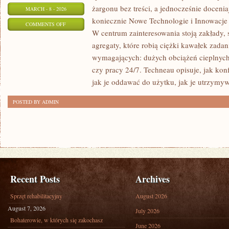
żargonu bez treści, a jednocześnie docenia
MARCH - 8 - 2026
koniecznie Nowe Technologie i Innowacje
ON
COMMENTS OFF
W centrum zainteresowania stoją zakłady,
PRZEMYSŁ
agregaty, które robią ciężki kawałek zada
STOCZNIOWY
wymagających: dużych obciążeń cieplnych,
czy pracy 24/7. Techneau opisuje, jak konf
jak je oddawać do użytku, jak je utrzymyw
POSTED BY ADMIN
Recent Posts
Archives
Sprzęt rehabilitacyjny
August 2026
August 7, 2026
July 2026
Bohaterowie, w których się zakochasz
June 2026