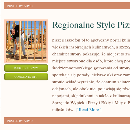
POSTED BY ADMIN
Regionalne Style Pi
pizzeriasaxofon.pl to apetyczny portal kuli
włoskich inspiracjach kulinarnych, a szcze
charakter strony pokazuje, że nie jest to z
miejsce stworzone dla osób, które chcą po
śródziemnomorskiego gotowania od strony 
MARCH - 11 - 2026
spotykają się porady, ciekawostki oraz za
ON
COMMENTS OFF
stronie widać wyraźnie, że centrum zainte
REGIONALNE
odsłonach, ale obok niej pojawiają się ró
STYLE
napojami, składnikami, a także z kulinarną 
PIZZY
Sprzęt do Wypieku Pizzy i Fakty i Mity o P
miłośników
[ Read More ]
POSTED BY ADMIN