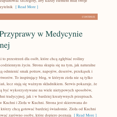
 zaplanować szczegóły, aby każdy element miał swoje
Czytelnik
[ Read More ]
CONTINUE
i Przyprawy w Medycynie
nej
 to przestrzeń dla osób, które chcą zgłębiać rośliny
codziennym życiu. Strona skupia się na tym, jak naturalne
 odmienić smak potraw, napojów, deserów, przekąsek i
worów. To inspirujący blog, w którym zioła nie są tylko
ań, lecz stają się ważnym składnikiem. Serwis pokazuje, że
ą być wykorzystywane na wiele nietypowych sposobów,
ni tradycyjnej, jak i w bardziej kreatywnych przepisach.
w Kuchni i Zioła w Kuchni. Strona jest skierowana do
ł, którzy chcą gotować bardziej świadomie. Zioła od Kuchni
ować zarówno osoby, które dopiero poznają
[ Read More ]