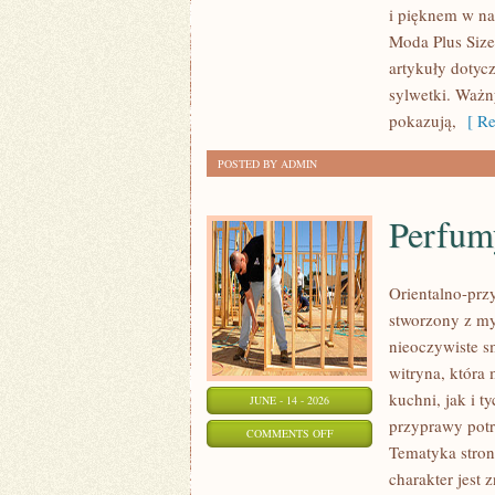
i pięknem w na
PLUS
Moda Plus Size
SIZE
artykuły dotyc
sylwetki. Ważn
pokazują,
[ Re
POSTED BY ADMIN
Perfum
Orientalno-przy
stworzony z my
nieoczywiste sm
witryna, która
kuchni, jak i 
JUNE - 14 - 2026
przyprawy potr
ON
COMMENTS OFF
Tematyka stron
PERFUMY
charakter jest
A