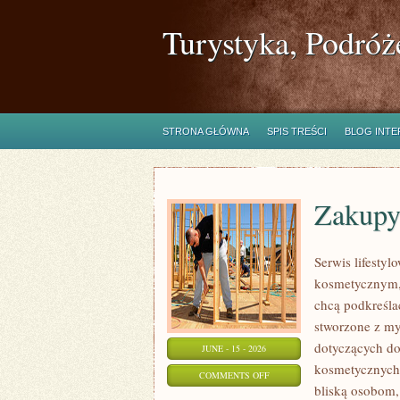
Turystyka, Podróż
STRONA GŁÓWNA
SPIS TREŚCI
BLOG INT
Zakupy
Serwis lifestyl
kosmetycznym, 
chcą podkreśla
stworzone z my
dotyczących do
JUNE - 15 - 2026
kosmetycznych 
ON
COMMENTS OFF
bliską osobom,
ZAKUPY