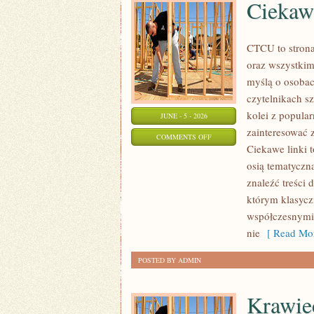
Ciekaw
CTCU to strona
oraz wszystkim
myślą o osobach
czytelnikach s
kolei z popul
JUNE - 5 - 2026
zainteresować 
ON
COMMENTS OFF
Ciekawe linki 
CIEKAWOSTKI
osią tematyczn
KOLEJOWE
znaleźć treści
którym klasycz
współczesnymi,
nie
[ Read Mor
POSTED BY ADMIN
Krawi