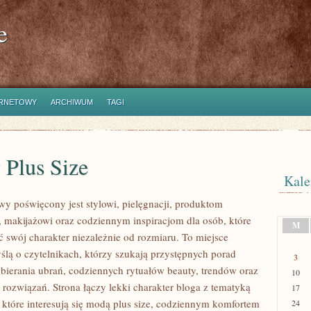
e
ERNETOWY
ARCHIWUM
TAGI
 Plus Size
Kale
owy poświęcony jest stylowi, pielęgnacji, produktom
makijażowi oraz codziennym inspiracjom dla osób, które
M
ć swój charakter niezależnie od rozmiaru. To miejsce
ślą o czytelnikach, którzy szukają przystępnych porad
3
bierania ubrań, codziennych rytuałów beauty, trendów oraz
10
rozwiązań. Strona łączy lekki charakter bloga z tematyką
17
 które interesują się modą plus size, codziennym komfortem
24