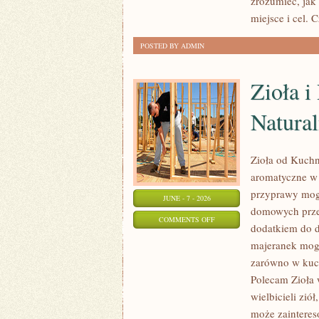
zrozumieć, jak
miejsce i cel. 
POSTED BY ADMIN
Zioła 
Natural
Zioła od Kuchni
aromatyczne w 
przyprawy mogą
JUNE - 7 - 2026
domowych przet
ON
COMMENTS OFF
dodatkiem do d
ZIOŁA
majeranek mog
I
zarówno w kuch
PRZYPRAWY
Polecam Zioła 
W
wielbicieli zió
MEDYCYNIE
może zainteres