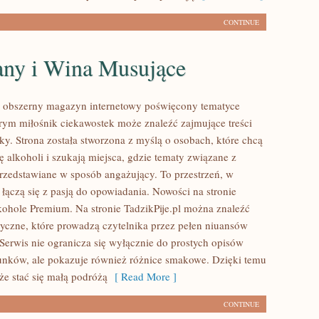
CONTINUE
ny i Wina Musujące
to obszerny magazyn internetowy poświęcony tematyce
rym miłośnik ciekawostek może znaleźć zajmujące treści
ky. Strona została stworzona z myślą o osobach, które chcą
ię alkoholi i szukają miejsca, gdzie tematy związane z
rzedstawiane w sposób angażujący. To przestrzeń, w
 łączą się z pasją do opowiadania. Nowości na stronie
lkohole Premium. Na stronie TadzikPije.pl można znaleźć
tyczne, które prowadzą czytelnika przez pełen niuansów
 Serwis nie ogranicza się wyłącznie do prostych opisów
unków, ale pokazuje również różnice smakowe. Dzięki temu
e stać się małą podróżą
[ Read More ]
CONTINUE