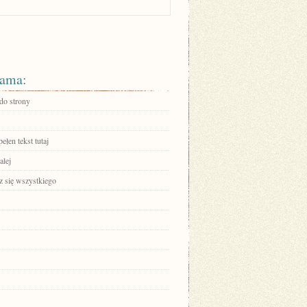
ama:
 do strony
ełen tekst tutaj
alej
 się wszystkiego