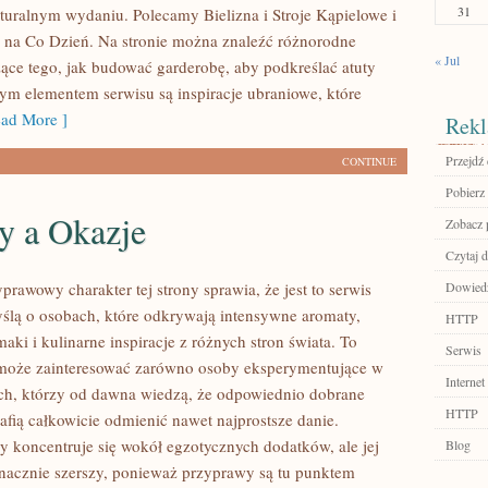
31
turalnym wydaniu. Polecamy Bielizna i Stroje Kąpielowe i
 na Co Dzień. Na stronie można znaleźć różnorodne
« Jul
zące tego, jak budować garderobę, aby podkreślać atuty
ym elementem serwisu są inspiracje ubraniowe, które
ad More ]
Rekl
Przejdź
CONTINUE
Pobierz
y a Okazje
Zobacz p
Czytaj d
prawowy charakter tej strony sprawia, że jest to serwis
Dowiedz
ślą o osobach, które odkrywają intensywne aromaty,
HTTP
aki i kulinarne inspiracje z różnych stron świata. To
Serwis
 może zainteresować zarówno osoby eksperymentujące w
Internet
tych, którzy od dawna wiedzą, że odpowiednio dobrane
HTTP
afią całkowicie odmienić nawet najprostsze danie.
y koncentruje się wokół egzotycznych dodatków, ale jej
Blog
 znacznie szerszy, ponieważ przyprawy są tu punktem