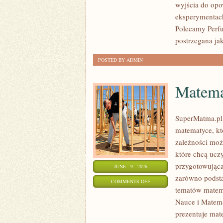
wyjścia do opo
OKAZJE
eksperymentac
Polecamy Perf
postrzegana jak
POSTED BY ADMIN
Matema
SuperMatma.pl
matematyce, kt
zależności moż
które chcą ucz
przygotowująca
JUNE - 9 - 2026
zarówno podsta
ON
COMMENTS OFF
tematów matem
MATEMATYKA
Nauce i Matema
W
prezentuje mat
CODZIENNYM