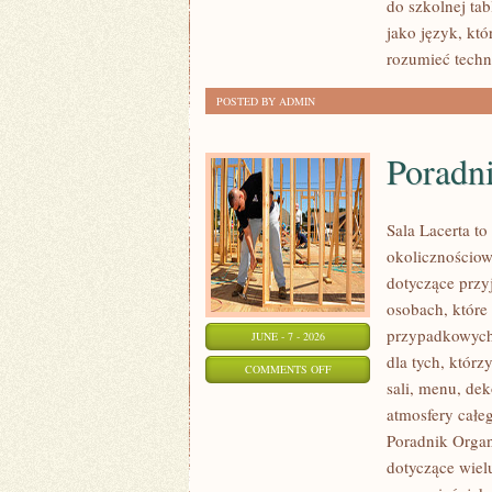
do szkolnej ta
ŻYCIU
jako język, kt
rozumieć techn
POSTED BY ADMIN
Poradn
Sala Lacerta to
okolicznościow
dotyczące przy
osobach, które
przypadkowych 
JUNE - 7 - 2026
dla tych, któr
ON
COMMENTS OFF
sali, menu, dek
PORADNIK
atmosfery całeg
ORGANIZATORA
Poradnik Organ
dotyczące wiel