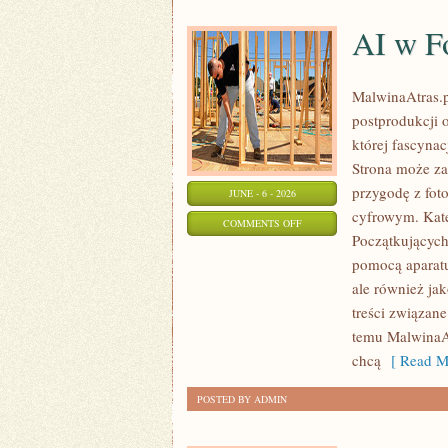
AI w Fo
MalwinaAtras.pl
postprodukcji 
której fascynac
Strona może za
przygodę z foto
JUNE - 6 - 2026
cyfrowym. Kate
ON
COMMENTS OFF
Początkujących
AI
pomocą aparatu
W
ale również ja
FOTOGRAFII
treści związane
I
temu MalwinaAt
GRAFICE
chcą
[ Read M
POSTED BY ADMIN