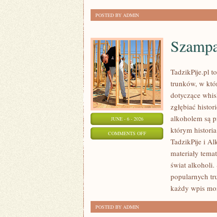
NATURALNEJ
POSTED BY ADMIN
Szampa
TadzikPije.pl 
trunków, w któ
dotyczące whis
zgłębiać histor
alkoholem są p
JUNE - 6 - 2026
którym historia
ON
COMMENTS OFF
TadzikPije i A
SZAMPANY
materiały tema
I
świat alkoholi.
WINA
popularnych tr
MUSUJĄCE
każdy wpis moż
POSTED BY ADMIN