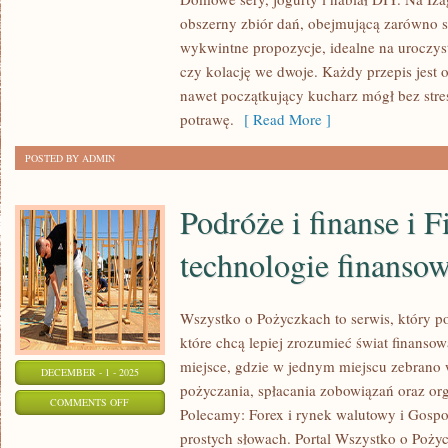
DLA
obszerny zbiór dań, obejmującą zarówno s
DZIECI
wykwintne propozycje, idealne na uroczyst
I
czy kolację we dwoje. Każdy przepis jest 
DANIA
nawet początkujący kucharz mógł bez str
DLA
potrawę.
[ Read More ]
ALERGIKÓW
POSTED BY ADMIN
Podróże i finanse i F
technologie finanso
Wszystko o Pożyczkach to serwis, który p
które chcą lepiej zrozumieć świat finans
miejsce, gdzie w jednym miejscu zebrano
DECEMBER - 1 - 2025
pożyczania, spłacania zobowiązań oraz or
ON
COMMENTS OFF
Polecamy: Forex i rynek walutowy i Gos
PODRÓŻE
prostych słowach. Portal Wszystko o Pożyc