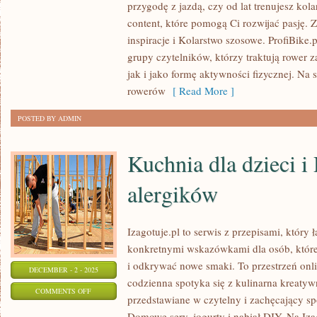
przygodę z jazdą, czy od lat trenujesz kola
NA
content, które pomogą Ci rozwijać pasję.
ROWERZE
inspiracje i Kolarstwo szosowe. ProfiBike.p
I
grupy czytelników, którzy traktują rower 
ROWERY
jak i jako formę aktywności fizycznej. Na s
SKŁADANE
rowerów
[ Read More ]
POSTED BY ADMIN
Kuchnia dla dzieci i
alergików
Izagotuje.pl to serwis z przepisami, który 
konkretnymi wskazówkami dla osób, które
i odkrywać nowe smaki. To przestrzeń onl
DECEMBER - 2 - 2025
codzienna spotyka się z kulinarna kreatywn
ON
COMMENTS OFF
przedstawiane w czytelny i zachęcający sp
KUCHNIA
Domowe sery, jogurty i nabiał DIY. Na Iza