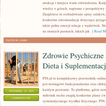
atrakcje i miejsca warte odwiedzenia. Kar
DYNARSKIE
wiedzy o górach, napisane z perspektywy
–
Znajdziesz tu rozbudowane opisy szlaków,
BAŁKAŃSKA
konkretne rekomendacje dotyczące przygot
TAJEMNICA
także pełne emocji relacje z wędrówek. Str
na znanych pasmach, takich jak
[ Read Mo
POSTED BY ADMIN
Zdrowie Psychiczne a
Dieta i Suplementac
PT6.pl to kompleksowy przewodnik online
jest treningowi funkcjonalnemu oraz efe
każdym poziomie. To platforma, gdzie no
NOVEMBER - 29 - 2025
miłośnik ruchu znajdą konkretne plany ćw
ON
COMMENTS OFF
systematycznego wysiłku fizycznego. PT6.
ZDROWIE