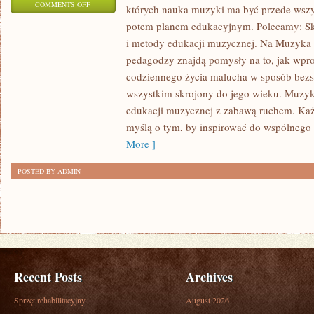
ON
COMMENTS OFF
których nauka muzyki ma być przede wszy
MUZYCZNE
potem planem edukacyjnym. Polecamy: Skal
EKSPERYMENTY
i metody edukacji muzycznej. Na Muzyka
I
pedagodzy znajdą pomysły na to, jak wp
PROJEKTY
codziennego życia malucha w sposób bezs
DIY
wszystkim skrojony do jego wieku. Muzy
edukacji muzycznej z zabawą ruchem. Każd
I
myślą o tym, by inspirować do wspólnego
MUZYKA
More ]
RELAKSACYJNA
I
POSTED BY ADMIN
TERAPEUTYCZNA
Recent Posts
Archives
Sprzęt rehabilitacyjny
August 2026