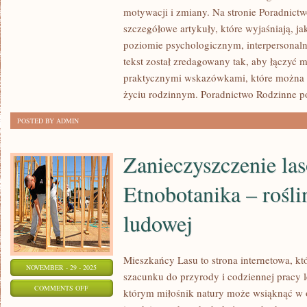
I
motywacji i zmiany. Na stronie Poradnic
IZOLACJA
szczegółowe artykuły, które wyjaśniają, ja
I
poziomie psychologicznym, interpersonal
RELACJE
tekst został zredagowany tak, aby łączyć 
MIĘDZY
praktycznymi wskazówkami, które można
RODZEŃSTWEM
życiu rodzinnym. Poradnictwo Rodzinne 
POSTED BY ADMIN
Zanieczyszczenie la
Etnobotanika – rośli
ludowej
Mieszkańcy Lasu to strona internetowa, kt
NOVEMBER - 29 - 2025
szacunku do przyrody i codziennej pracy l
ON
COMMENTS OFF
którym miłośnik natury może wsiąknąć w o
ZANIECZYSZCZENIE