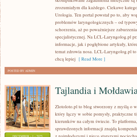
skomplikowane zagadnienia medyczne są 
I
zrozumiałym dla każdego. Ciekawe katego
GENETYKA
Urologia. Ten portal powstał po to, aby w
MEDYCZNA
problemów laryngologicznych – od typowyc
I
schorzenia, aż po poważniejsze zaburzeni
specjalistycznej. Na LCL-Laryngolog.pl p
ANESTEZJOLOGIA
informacje, jak i pogłębione artykuły, któ
I
temat zdrowia nosa. LCL-Laryngolog.pl to
INTENSYWNA
chcą lepiej
[ Read More ]
TERAPIA
POSTED BY ADMIN
Tajlandia i Mołdawi
Zlotoloto.pl to blog stworzony z myślą o 
który łączy w sobie pomysły, praktyczne t
kierunków na całym świecie. To platforma,
sprawdzonych informacji znajdą kompend
z najmłodszymi i nieco starszymi pociech
DECEMBER - 1 - 2025