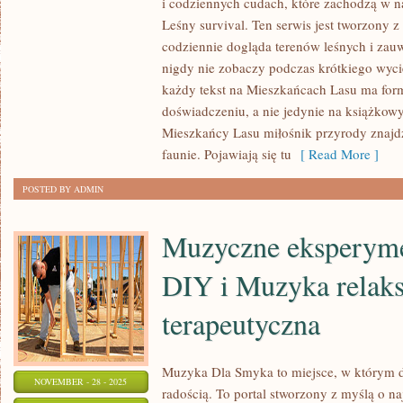
i codziennych cudach, które zachodzą w na
LASÓW
Leśny survival. Ten serwis jest tworzony z
I
codziennie dogląda terenów leśnych i zauw
ETNOBOTANIKA
nigdy nie zobaczy podczas krótkiego wyci
–
każdy tekst na Mieszkańcach Lasu ma for
doświadczeniu, a nie jedynie na książkowy
ROŚLINY
Mieszkańcy Lasu miłośnik przyrody znajd
W
faunie. Pojawiają się tu
[ Read More ]
KULTURZE
LUDOWEJ
POSTED BY ADMIN
Muzyczne eksperymen
DIY i Muzyka relaks
terapeutyczna
Muzyka Dla Smyka to miejsce, w którym dź
NOVEMBER - 28 - 2025
radością. To portal stworzony z myślą o 