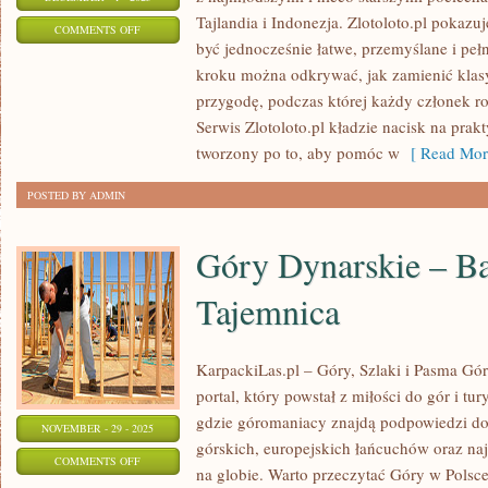
Tajlandia i Indonezja. Zlotoloto.pl pokaz
ON
COMMENTS OFF
być jednocześnie łatwe, przemyślane i pełn
TAJLANDIA
kroku można odkrywać, jak zamienić kla
I
przygodę, podczas której każdy członek r
MOŁDAWIA
Serwis Zlotoloto.pl kładzie nacisk na prakt
tworzony po to, aby pomóc w
[ Read Mor
POSTED BY ADMIN
Góry Dynarskie – B
Tajemnica
KarpackiLas.pl – Góry, Szlaki i Pasma Górs
portal, który powstał z miłości do gór i tur
gdzie góromaniacy znajdą podpowiedzi d
NOVEMBER - 29 - 2025
górskich, europejskich łańcuchów oraz na
ON
COMMENTS OFF
na globie. Warto przeczytać Góry w Polsce 
GÓRY