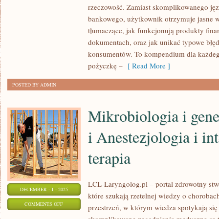
I
rzeczowość. Zamiast skomplikowanego ję
FINANSE
bankowego, użytkownik otrzymuje jasne w
I
tłumaczące, jak funkcjonują produkty fin
FINTECH
dokumentach, oraz jak unikać typowe błęd
I
konsumentów. To kompendium dla każdego
NOWE
pożyczkę –
[ Read More ]
TECHNOLOGIE
POSTED BY ADMIN
FINANSOWE
Mikrobiologia i gen
i Anestezjologia i i
terapia
LCL-Laryngolog.pl – portal zdrowotny stw
DECEMBER - 1 - 2025
które szukają rzetelnej wiedzy o chorobach
ON
COMMENTS OFF
przestrzeń, w którym wiedza spotykają się 
MIKROBIOLOGIA