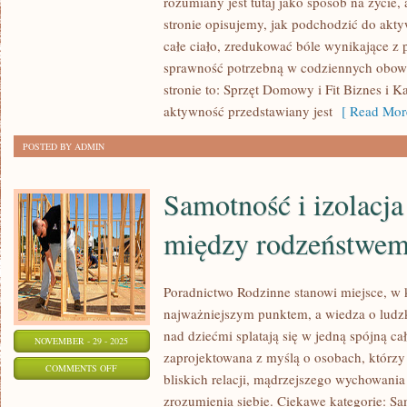
rozumiany jest tutaj jako sposób na życie, 
PSYCHICZNE
stronie opisujemy, jak podchodzić do akt
A
całe ciało, zredukować bóle wynikające z 
FITNESS
sprawność potrzebną w codziennych obowi
I
stronie to: Sprzęt Domowy i Fit Biznes i K
DIETA
aktywność przedstawiany jest
[ Read Mor
I
POSTED BY ADMIN
SUPLEMENTACJA
Samotność i izolacja
między rodzeństwe
Poradnictwo Rodzinne stanowi miejsce, w 
najważniejszym punktem, a wiedza o ludzk
nad dziećmi splatają się w jedną spójną cał
NOVEMBER - 29 - 2025
zaprojektowana z myślą o osobach, którz
ON
COMMENTS OFF
bliskich relacji, mądrzejszego wychowania
SAMOTNOŚĆ
zrozumienia siebie. Ciekawe kategorie: Sam