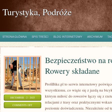
Turystyka, Podróże
STRONA GŁÓWNA
SPIS TREŚCI
BLOG INTERNETOWY
ARCHIWUM
TA
Bezpieczeństwo na r
Rowery składane
ProfiBike.pl to serwis internetowy poświę
wszystkiemu, co wiąże się z jazdą na bicy
którym miłość do rowerów łączy się z rzete
DECEMBER - 2 - 2025
relacjami z trasy oraz praktycznymi wsk
ON
COMMENTS OFF
poziomie doświadczenia. Niezależnie od t
BEZPIECZEŃSTWO