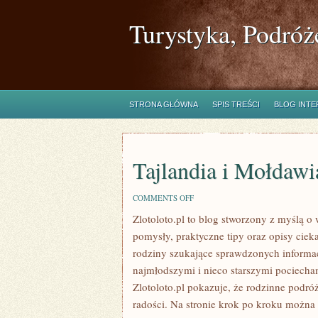
Turystyka, Podróż
STRONA GŁÓWNA
SPIS TREŚCI
BLOG INT
Tajlandia i Mołdawi
ON
COMMENTS OFF
TAJLANDIA
Zlotoloto.pl to blog stworzony z myślą o
I
MOŁDAWIA
pomysły, praktyczne tipy oraz opisy cie
rodziny szukające sprawdzonych informa
najmłodszymi i nieco starszymi pociech
Zlotoloto.pl pokazuje, że rodzinne podró
radości. Na stronie krok po kroku możn