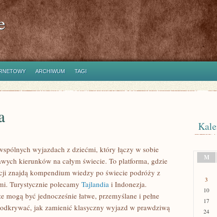
e
ERNETOWY
ARCHIWUM
TAGI
a
Kale
 wspólnych wyjazdach z dziećmi, który łączy w sobie
M
kawych kierunków na całym świecie. To platforma, gdzie
cji znajdą kompendium wiedzy po świecie podróży z
3
ami. Turystycznie polecamy
Tajlandia
i Indonezja.
10
że mogą być jednocześnie łatwe, przemyślane i pełne
17
a odkrywać, jak zamienić klasyczny wyjazd w prawdziwą
24