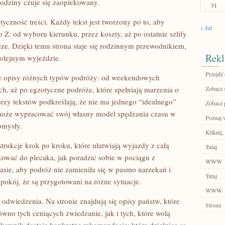
rodziny czuje się zaopiekowany.
31
tyczność treści. Każdy tekst jest tworzony po to, aby
« Jul
: od wyboru kierunku, przez koszty, aż po ostatnie szlify
ze. Dzięki temu strona staje się rodzinnym przewodnikiem,
Rekl
olejnym wyjeździe.
Przejdź 
ące opisy różnych typów podróży: od weekendowych
h, aż po egzotyczne podróże, które spełniają marzenia o
Zobacz 
rzy tekstów podkreślają, że nie ma jednego “idealnego”
Zobacz 
może wypracować swój własny model spędzania czasu w
Poznaj 
omysły.
Kliknij,
rukcje krok po kroku, które ułatwiają wyjazdy z całą
Tutaj
kować do plecaka, jak poradzić sobie w pociągu z
WWW
asie, aby podróż nie zamieniła się w pasmo narzekań i
Tutaj
pokój, że są przygotowani na różne sytuacje.
WWW
 odwiedzenia. Na stronie znajdują się opisy państw, które
Strona
ówno tych ceniących zwiedzanie, jak i tych, które wolą