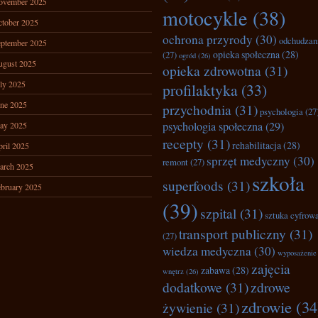
ovember 2025
motocykle
(38)
tober 2025
ochrona przyrody
(30)
odchudzan
ptember 2025
opieka społeczna
(28)
(27)
ogród
(26)
ugust 2025
opieka zdrowotna
(31)
ly 2025
profilaktyka
(33)
ne 2025
przychodnia
(31)
psychologia
(27
psychologia społeczna
(29)
ay 2025
recepty
(31)
rehabilitacja
(28)
ril 2025
sprzęt medyczny
(30)
remont
(27)
arch 2025
szkoła
superfoods
(31)
bruary 2025
(39)
szpital
(31)
sztuka cyfrow
transport publiczny
(31)
(27)
wiedza medyczna
(30)
wyposażenie
zajęcia
zabawa
(28)
wnętrz
(26)
dodatkowe
(31)
zdrowe
zdrowie
(34
żywienie
(31)