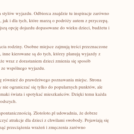
m stylów wyjazdu. Odbiorca znajdzie tu inspiracje zarówno
, jak i dla tych, które marzą o podróży autem z przyczepą.
szą opcję dojazdu dopasowane do wieku dzieci, budżetu i
ycia rodziny. Osobne miejsce zajmują treści przeznaczone
 inne kierowane są do tych, którzy planują wyjazdy z
 że wraz z dorastaniem dzieci zmienia się sposób
ć ze wspólnego wyjazdu.
ię również do prawdziwego poznawania miejsc. Strona
 nie ograniczać się tylko do popularnych punktów, ale
smaki świata i spotykać mieszkańców. Dzięki temu każda
młodszych.
pontanicznością. Zlotoloto.pl udowadnia, że dobrze
yć atrakcje dla dzieci z chwilami swobody. Pojawiają się
nąć przeciążenia wrażeń i zmęczenia zarówno