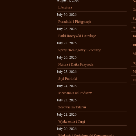
August 1, 2026
N
Literatura
Oc
July 30, 2026
Se
Poradniki i Pielęgnacja
A
July 28, 2026
Parki Rozrywki i Atrakcje
Ju
July 28, 2026
Ju
Sprzęt Treningowy i Recenzje
M
July 26, 2026
Ap
Natura i Dzika Przyroda
M
July 25, 2026
Styl Patriotki
Fe
July 24, 2026
Mechanika od Podstaw
July 23, 2026
Zdrowie na Talerzu
July 21, 2026
Wydarzenia i Targi
July 20, 2026
Edukacja i Świadomość Konsumencka