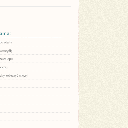
ama:
do oferty
szczegóły
pełen opis
więcej
 aby zobaczyć więcej