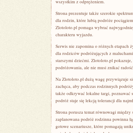
wszystkim z odprężeniem.
Strona prezentuje także szerokie spektru
dla rodzin, które lubią podróże pociągiem
Zlotoloto.pl pomaga wybrać najwygodniej
charakteru wyjazdu.
Serwis nie zapomina o różnych etapach ż
dla rodziców podróżujących z maluchami,
starszymi dziećmi. Zlotoloto.pl pokazuje,
podróżowania, ale nie musi znikać radoś
Na Zlotoloto.pl dużą wagę przywiązuje s
zachęca, aby podczas rodzinnych podróży
także odkrywać lokalne targi, poznawać 
podróż staje się lekcją tolerancji dla naj
Strona porusza temat równowagi między s
zaplanowana podróż rodzinna powinna łącz
gotowe scenariusze, które pomagają unik