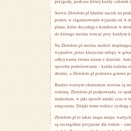
przygodę, podczas której każdy członek 
Serwis Zlotoloto.pl kładzie nacisk na prak
pomóc w organizowaniu wyjazdu od A do Z
planu, które decydują o komforcie w drod
do którego można wracać przy każdym k
Na Zlotoloto.pl można znaleźć inspiruj
wypadów, przez klasyczne urlopy w górac
odkrywaniu świata razem z dziećmi. Auto
sposobu podróżowania – każda rodzina 
drodze, a Zlotoloto.pl podsuwa gotowe p
Bardzo ważnym elementem serwisu są inst
rodziną. Zlotoloto.pl podpowiada, co spa
maluchem, w jaki sposób umilić czas w tr
zmęczenia. Dzięki temu rodzice zyskują s
Zlotoloto.pl to także mapa miejsc wartych
są szczególnie przyjazne dla rodzin – zar