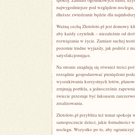
spokój. Zamiast ogólnikowych haseł, użyt
najwygodniejsze pod względem noclegu, 
dłuższe zwiedzanie będzie dla najmłodsz
Ważną cechą Zlotoloto.pl jest domowy kl
aby każdy czytelnik – niezależnie od d
rozwiązania w życie. Zamiast suchej teori
pozornie trudne wyjazdy, jak podróż z m
satysfakcjonujące.
Na stronie znajdują się również treści po
rozsądnie gospodarować pieniędzmi podcz
wyszukiwania korzystnych lotów, planowa
zrujnują portfela, a jednocześnie zapew
świecie przestaje być luksusem zarezerw
zrealizowania.
Zlotoloto.pl przybliża też temat spokoju 
samopoczucie dzieci, jakie formalności 
noclegu. Wszystko po to, aby ograniczyć 