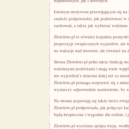
najmłodszych, jak i dorosłych.
Istotnym motywem przewijającym się na Z
znaleźć podpowiedzi, jak podróżować w 
zachowań, a także jak wybierać rodzinne 
Zlotoloto.pl to również kopalnia pomysłó
propozycje świątecznych wyjazdów, ale t
na wakacje nad morzem, ale również na z
Strona Zlotoloto.pl pełni także funkcję 
rodzinnymi podróżami i mają wiele wątpl
nie wyjeżdżał z dziećmi dalej niż za mias
Zlotoloto.pl pomaga rozprawić się z mit
wystarczy odpowiednie nastawienie, by z
Na stronie pojawiają się także treści zwi
Zlotoloto.pl podpowiada, jak połączyć kul
będą bezpieczne i wygodne dla rodzin, i 
Zlotoloto.pl wyróżnia spójna wizja, wedłu