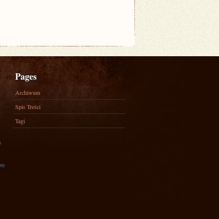
Pages
Archiwum
Spis Treści
Tagi
)
zny