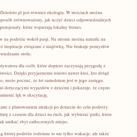
lotoloto.pl jest również ekologia. W treściach można
sposób zrównoważony, jak uczyć dzieci odpowiedzialnych
pensjonaty, które wspierają lokalny biznes.
w na podróże wokół pasji. Na stronie można natrafić na
eż inspiracje związane z majówką. Nie brakuje pomysłów
wiedzanie stolic.
motywatora dla osób, które dopiero zaczynają przygodę z
iwości. Dzięki przyjaznemu tonowi nawet ktoś, kto dotąd
to, może poczuć, że lot samolotem jest w jego zasięgu.
ami dotyczącymi wyjazdów z dziećmi i pokazuje, że często
amienić lęk w ekscytację.
ązane z planowaniem atrakcji po dotarciu do celu podróży.
turę z czasem dla dzieci na ruch, jak wybierać parki, które
jak unikać zbyt zatłoczonych miejsc.
g której podróże rodzinne to nie tylko wakacje, ale także