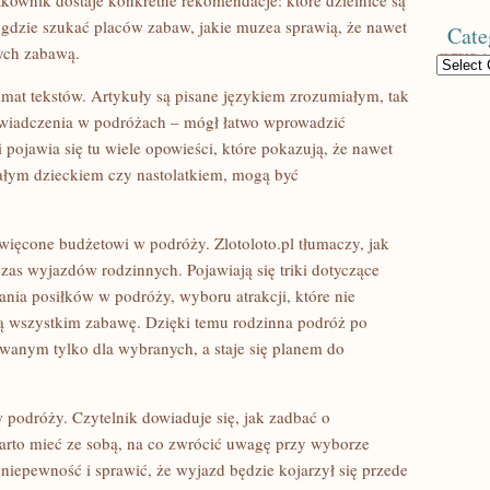
kownik dostaje konkretne rekomendacje: które dzielnice są
gdzie szukać placów zabaw, jakie muzea sprawią, że nawet
Cate
ych zabawą.
Categories
imat tekstów. Artykuły są pisane językiem zrozumiałym, tak
oświadczenia w podróżach – mógł łatwo wprowadzić
i pojawia się tu wiele opowieści, które pokazują, że nawet
ałym dzieckiem czy nastolatkiem, mogą być
święcone budżetowi w podróży. Zlotoloto.pl tłumaczy, jak
as wyjazdów rodzinnych. Pojawiają się triki dotyczące
nia posiłków w podróży, wyboru atrakcji, które nie
nią wszystkim zabawę. Dzięki temu rodzinna podróż po
owanym tylko dla wybranych, a staje się planem do
w podróży. Czytelnik dowiaduje się, jak zadbać o
warto mieć ze sobą, na co zwrócić uwagę przy wyborze
niepewność i sprawić, że wyjazd będzie kojarzył się przede