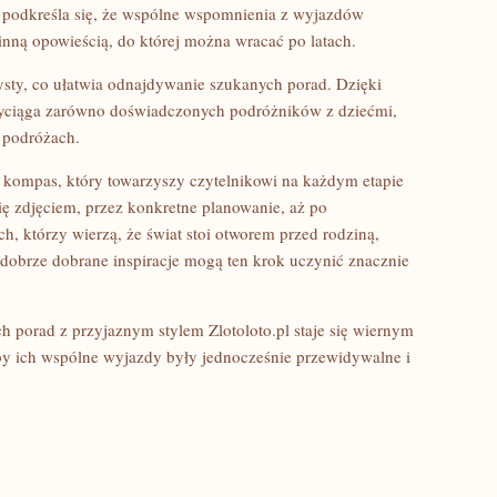
o podkreśla się, że wspólne wspomnienia z wyjazdów
dzinną opowieścią, do której można wracać po latach.
zysty, co ułatwia odnajdywanie szukanych porad. Dzięki
rzyciąga zarówno doświadczonych podróżników z dziećmi,
o podróżach.
y kompas, który towarzyszy czytelnikowi na każdym etapie
ię zdjęciem, przez konkretne planowanie, aż po
, którzy wierzą, że świat stoi otworem przed rodziną,
 dobrze dobrane inspiracje mogą ten krok uczynić znacznie
h porad z przyjaznym stylem Zlotoloto.pl staje się wiernym
aby ich wspólne wyjazdy były jednocześnie przewidywalne i