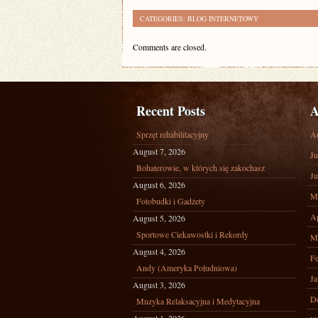
CATEGORIES:
BLOG INTERNETOWY
Comments are closed.
Recent Posts
A
Sprzęt rehabilitacyjny
A
August 7, 2026
Ju
Bohaterowie, w których się zakochasz
Ju
August 6, 2026
M
Fotobudki i Gadżety
Ap
August 5, 2026
Sportowe Ciekawostki i Rekordy
M
August 4, 2026
Fe
Andy (Ameryka Południowa)
Ja
August 3, 2026
D
Muzyka Relaksacyjna i Medytacyjna