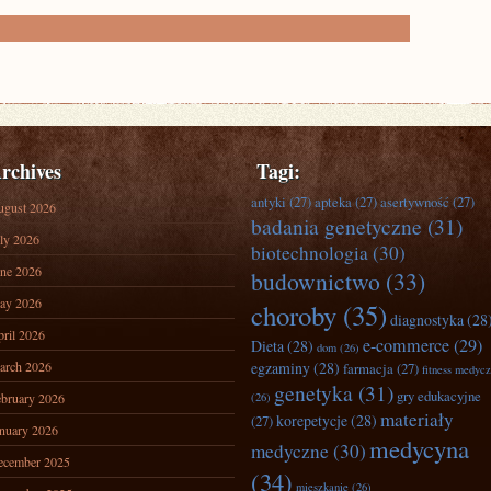
rchives
Tagi:
antyki
(27)
apteka
(27)
asertywność
(27)
ugust 2026
badania genetyczne
(31)
ly 2026
biotechnologia
(30)
ne 2026
budownictwo
(33)
ay 2026
choroby
(35)
diagnostyka
(28
ril 2026
e-commerce
(29)
Dieta
(28)
dom
(26)
arch 2026
egzaminy
(28)
farmacja
(27)
fitness medyc
genetyka
(31)
gry edukacyjne
bruary 2026
(26)
materiały
korepetycje
(28)
(27)
nuary 2026
medycyna
medyczne
(30)
ecember 2025
(34)
mieszkanie
(26)