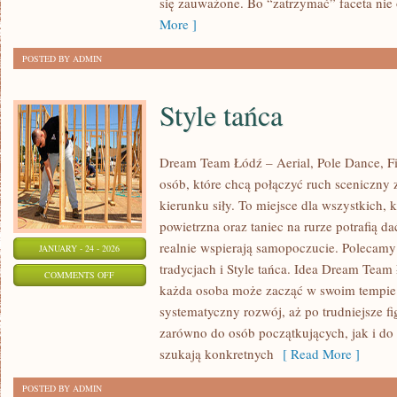
się zauważone. Bo “zatrzymać” faceta nie
RELACJACH
More ]
POSTED BY ADMIN
Style tańca
Dream Team Łódź – Aerial, Pole Dance, Fit
osób, które chcą połączyć ruch sceniczny z
kierunku siły. To miejsce dla wszystkich, 
powietrzna oraz taniec na rurze potrafią dać
realnie wspierają samopoczucie. Polecamy
JANUARY - 24 - 2026
tradycjach i Style tańca. Idea Dream Team 
ON
COMMENTS OFF
każda osoba może zacząć w swoim tempie
STYLE
systematyczny rozwój, aż po trudniejsze fi
TAŃCA
zarówno do osób początkujących, jak i do 
szukają konkretnych
[ Read More ]
POSTED BY ADMIN