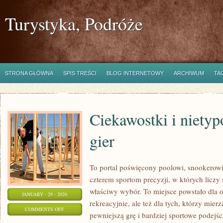
Turystyka, Podróże
STRONA GŁÓWNA
SPIS TREŚCI
BLOG INTERNETOWY
ARCHIWUM
TA
Ciekawostki i niety
gier
To portal poświęcony poolowi, snookerowi,
czterem sportom precyzji, w których liczy 
właściwy wybór. To miejsce powstało dla o
JANUARY - 29 - 2026
rekreacyjnie, ale też dla tych, którzy mier
ON
COMMENTS OFF
pewniejszą grę i bardziej sportowe podejś
CIEKAWOSTKI