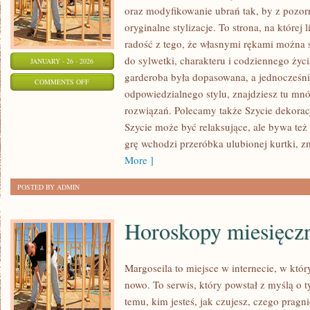
oraz modyfikowanie ubrań tak, by z pozo
oryginalne stylizacje. To strona, na której 
radość z tego, że własnymi rękami można s
do sylwetki, charakteru i codziennego życi
JANUARY - 26 - 2026
garderoba była dopasowana, a jednocześni
ON
COMMENTS OFF
odpowiedzialnego stylu, znajdziesz tu mnó
SZYCIE
rozwiązań. Polecamy także Szycie dekorac
DLA
Szycie może być relaksujące, ale bywa też
ZWIERZĄT
grę wchodzi przeróbka ulubionej kurtki, z
More ]
POSTED BY ADMIN
Horoskopy miesięcz
Margoseila to miejsce w internecie, w któ
nowo. To serwis, który powstał z myślą o t
temu, kim jesteś, jak czujesz, czego pragn