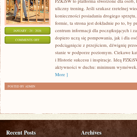
PZKiSW to platforma stworzone dla osób, k
uliczny trening. Jeśli szukasz rzetelnej 
konieczności posiadania drogiego sprzętu,
formie, ta strona jest dokładnie po to, by
centrum informacji dla początkujących i z
JANUARY - 24 - 2026
dopiero uczą się pompowania, jak i dla o
ON
COMMENTS OFF
podciągnięcie z przejściem, dźwignię prz
SPRZĘT
stanie w podporze poziomym. Ciekawe kate
I
i Historie sukcesu i inspiracje. Ideą PZK
AKCESORIA
aktywności w duchu: minimum wymówek,
FITNESS
More ]
POSTED BY ADMIN
Recent Posts
Archives