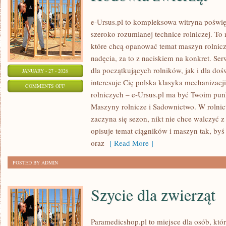
e-Ursus.pl to kompleksowa witryna poświ
szeroko rozumianej technice rolniczej. To 
które chcą opanować temat maszyn rolnic
nadęcia, za to z naciskiem na konkret. S
dla początkujących rolników, jak i dla do
JANUARY - 27 - 2026
interesuje Cię polska klasyka mechanizacji
ON
COMMENTS OFF
rolniczych – e-Ursus.pl ma być Twoim pun
HODOWLA
Maszyny rolnicze i Sadownictwo. W rolnict
ZWIERZĄT
zaczyna się sezon, nikt nie chce walczyć z
opisuje temat ciągników i maszyn tak, byś
oraz
[ Read More ]
POSTED BY ADMIN
Szycie dla zwierząt
Paramedicshop.pl to miejsce dla osób, kt