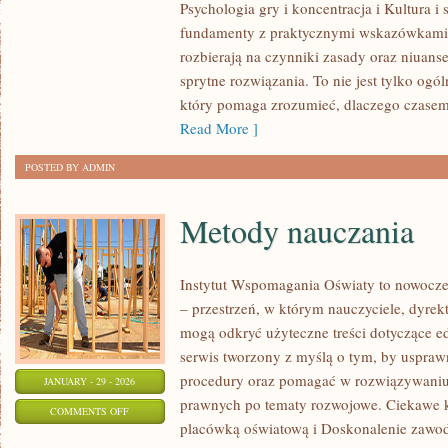
Psychologia gry i koncentracja i Kultura i
I
fundamenty z praktycznymi wskazówkami. Z
NIETYPOWE
rozbierają na czynniki zasady oraz niuans
ODMIANY
sprytne rozwiązania. To nie jest tylko ogó
GIER
który pomaga zrozumieć, dlaczego czasem
Read More ]
POSTED BY ADMIN
Metody nauczania
Instytut Wspomagania Oświaty to nowocze
– przestrzeń, w którym nauczyciele, dyrekt
mogą odkryć użyteczne treści dotyczące ed
serwis tworzony z myślą o tym, by usprawn
procedury oraz pomagać w rozwiązywani
JANUARY - 29 - 2026
prawnych po tematy rozwojowe. Ciekawe k
ON
COMMENTS OFF
placówką oświatową i Doskonalenie zawod
METODY