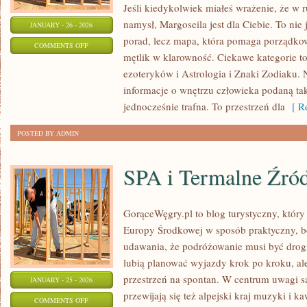
Jeśli kiedykolwiek miałeś wrażenie, że w r
namysł, Margoseila jest dla Ciebie. To nie 
JANUARY - 26 - 2026
porad, lecz mapa, która pomaga porządko
ON
COMMENTS OFF
mętlik w klarowność. Ciekawe kategorie t
HOROSKOPY
ezoteryków i Astrologia i Znaki Zodiaku. 
MIESIĘCZNE
informacje o wnętrzu człowieka podaną tak
jednocześnie trafna. To przestrzeń dla
[ Re
POSTED BY ADMIN
SPA i Termalne Źród
GorąceWęgry.pl to blog turystyczny, który
Europy Środkowej w sposób praktyczny, b
udawania, że podróżowanie musi być drogie
lubią planować wyjazdy krok po kroku, al
przestrzeń na spontan. W centrum uwagi s
JANUARY - 25 - 2026
przewijają się też alpejski kraj muzyki i k
ON
COMMENTS OFF