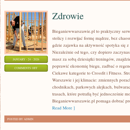
Zdrowie
Bieganiewwarszawie.pl to praktyczny serwi
stolicy i rozwijać formę mądrze, bez chaosu
gdzie zajawka na aktywność spotyka się 
Niezależnie od tego, czy dopiero zaczyna
masz za sobą dziesiątki treningów, znajdzi
JANUARY - 24 - 2026
poprawić ekonomię biegu, zadbać o regener
ON
COMMENTS OFF
Ciekawe kategorie to Crossfit i Fitness. St
ZDROWIE
Warszawie i jej klimacie: zmiennych porac
chodnikach, parkowych alejkach, bulwarach
trasach, które potrafią być jednocześnie m
Bieganiewwarszawie.pl pomaga dobrać pr
Read More ]
POSTED BY ADMIN