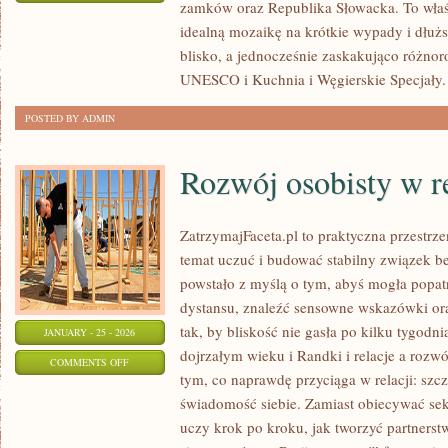
zamków oraz Republika Słowacka. To właśn
SPA
idealną mozaikę na krótkie wypady i dłuższ
I
blisko, a jednocześnie zaskakująco różnoro
TERMALNE
UNESCO i Kuchnia i Węgierskie Specjały.
ŹRÓDŁA
POSTED BY ADMIN
Rozwój osobisty w r
ZatrzymajFaceta.pl to praktyczna przestrze
temat uczuć i budować stabilny związek b
powstało z myślą o tym, abyś mogła popatr
dystansu, znaleźć sensowne wskazówki o
tak, by bliskość nie gasła po kilku tygod
JANUARY - 25 - 2026
dojrzałym wieku i Randki i relacje a rozwój
ON
COMMENTS OFF
tym, co naprawdę przyciąga w relacji: szcze
ROZWÓJ
świadomość siebie. Zamiast obiecywać sekr
OSOBISTY
uczy krok po kroku, jak tworzyć partnerst
W