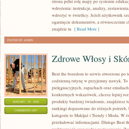
strona pełni rolę mapy po systemie edukac
NAUCZANIA
wdrożenia: instrukcje, analizy, zestawieni
wdrożyć w świetlicy. Jeżeli użytkownik s
ogarnięcie dokumentów, a równocześnie c
znajdzie tu
[ Read More ]
POSTED BY ADMIN
Zdrowe Włosy i Skó
Beat the boredom to serwis stworzone po t
codzienną rutynę w przyjemny nawyk. To 
pielęgnacyjnych, zapachach oraz emaliach
konkretnych wskazówek, chcesz lepiej roz
produkty bardziej świadomie, znajdziesz t
JANUARY - 28 - 2026
rankingi dopasowane do różnych potrzeb,
ON
COMMENTS OFF
kategorie to Makijaż i Trendy i Moda. W św
ZDROWE
przeładować informacjami. Dlatego Beat t
WŁOSY