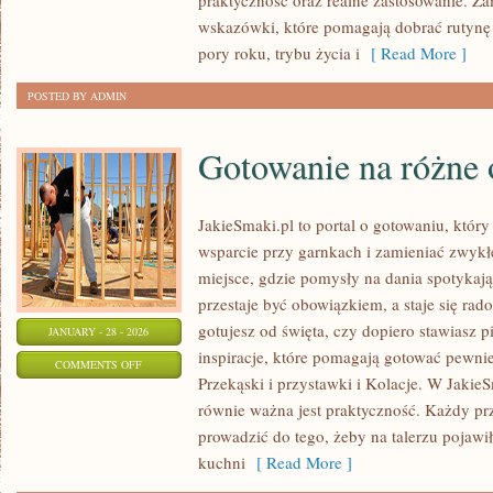
praktyczność oraz realne zastosowanie. Zam
I
wskazówki, które pomagają dobrać rutynę 
SKÓRA
pory roku, trybu życia i
[ Read More ]
GŁOWY
POSTED BY ADMIN
Gotowanie na różne 
JakieSmaki.pl to portal o gotowaniu, który
wsparcie przy garnkach i zamieniać zwykłe
miejsce, gdzie pomysły na dania spotykają
przestaje być obowiązkiem, a staje się rado
gotujesz od święta, czy dopiero stawiasz p
JANUARY - 28 - 2026
inspiracje, które pomagają gotować pewnie
ON
COMMENTS OFF
Przekąski i przystawki i Kolacje. W JakieSm
GOTOWANIE
równie ważna jest praktyczność. Każdy pr
NA
prowadzić do tego, żeby na talerzu pojawił
RÓŻNE
kuchni
[ Read More ]
OKAZJE