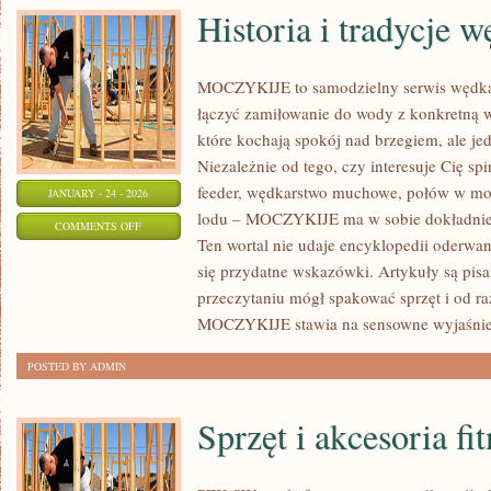
Historia i tradycje 
MOCZYKIJE to samodzielny serwis wędkars
łączyć zamiłowanie do wody z konkretną w
które kochają spokój nad brzegiem, ale je
Niezależnie od tego, czy interesuje Cię sp
feeder, wędkarstwo muchowe, połów w mo
JANUARY - 24 - 2026
lodu – MOCZYKIJE ma w sobie dokładnie t
ON
COMMENTS OFF
Ten wortal nie udaje encyklopedii oderwane
HISTORIA
się przydatne wskazówki. Artykuły są pis
I
przeczytaniu mógł spakować sprzęt i od r
TRADYCJE
MOCZYKIJE stawia na sensowne wyjaśnie
WĘDKARSKIE
POSTED BY ADMIN
Sprzęt i akcesoria fi