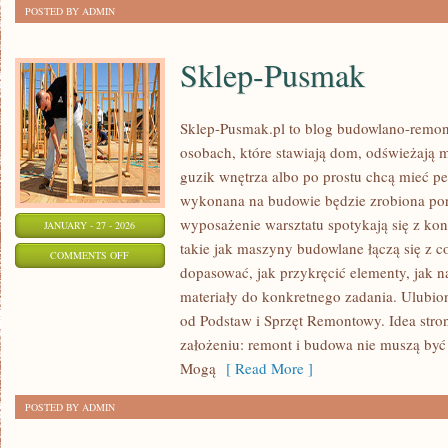
POSTED BY ADMIN
Sklep-Pusmak
Sklep-Pusmak.pl to blog budowlano-remont
osobach, które stawiają dom, odświeżają m
guzik wnętrza albo po prostu chcą mieć p
wykonana na budowie będzie zrobiona por
wyposażenie warsztatu spotykają się z ko
JANUARY - 27 - 2026
takie jak maszyny budowlane łączą się z 
ON
COMMENTS OFF
dopasować, jak przykręcić elementy, jak n
SKLEP-
materiały do konkretnego zadania. Ulubi
PUSMAK
od Podstaw i Sprzęt Remontowy. Idea stron
założeniu: remont i budowa nie muszą być
Mogą
[ Read More ]
POSTED BY ADMIN