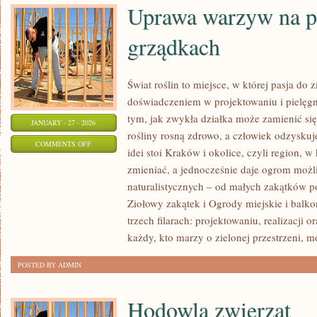
Uprawa warzyw na 
grządkach
Świat roślin to miejsce, w której pasja do z
doświadczeniem w projektowaniu i pielęg
tym, jak zwykła działka może zamienić się
JANUARY - 27 - 2026
rośliny rosną zdrowo, a człowiek odzysku
ON
COMMENTS OFF
idei stoi Kraków i okolice, czyli region, w
UPRAWA
zmieniać, a jednocześnie daje ogrom moż
WARZYW
naturalistycznych – od małych zakątków p
NA
Ziołowy zakątek i Ogrody miejskie i balko
PODWYŻSZONYCH
trzech filarach: projektowaniu, realizacji
GRZĄDKACH
każdy, kto marzy o zielonej przestrzeni, m
POSTED BY ADMIN
Hodowla zwierząt