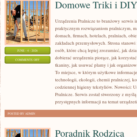
Domowe Triki i DI
Urządzenia Pralnicze to branżowy serwis 
praktycznym rozwiązaniom pralniczym,
domach, firmach, hotelach, pralniach, obi
zakładach przemysłowych. Strona stanowi
osób, które chcą lepiej zrozumieć, jak dzia
JUNE - 4 - 2026
dobierać urządzenia piorące, jak korzystać
ON
COMMENTS OFF
tkaniny, jak usuwać plamy i jak organizo
DOMOWE
To miejsce, w którym użytkowe informacje 
TRIKI
technologii, ekologii, chemii pralniczej, k
I
codziennej higieny tekstyliów. Nowości: 
DIY
Pralnicze. Serwis został stworzony z myślą
przystępnych informacji na temat urządzeń 
POSTED BY ADMIN
Poradnik Rodzica