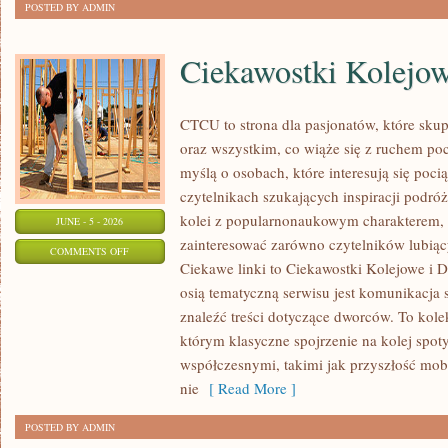
POSTED BY ADMIN
Ciekawostki Kolejo
CTCU to strona dla pasjonatów, które sku
oraz wszystkim, co wiąże się z ruchem po
myślą o osobach, które interesują się poci
czytelnikach szukających inspiracji podró
kolei z popularnonaukowym charakterem,
JUNE - 5 - 2026
zainteresować zarówno czytelników lubiąc
ON
COMMENTS OFF
Ciekawe linki to Ciekawostki Kolejowe i D
CIEKAWOSTKI
osią tematyczną serwisu jest komunikacja
KOLEJOWE
znaleźć treści dotyczące dworców. To kol
którym klasyczne spojrzenie na kolej spot
współczesnymi, takimi jak przyszłość mo
nie
[ Read More ]
POSTED BY ADMIN