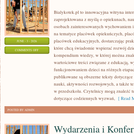
Bialykotek.pl to innowacyjna witryna inter
zaprojektowana z myślą o opiekunach, nau
osobach zainteresowanych wychowaniem i 
na tematyce placówek opiekuńczych, plac
placówek edukacyjnych, dostarczając prakt
JUNE - 3 - 2026
które chcą świadomie wspierać rozwój dzi
ON
COMMENTS OFF
kompendium wiedzy, w której można znaleź
PORADNIK
wartościowe treści związane z edukacją,
RODZICA
funkcjonowaniem dzieci na różnych etapac
publikowane są obszerne teksty dotyczące
nauki, aktywności rozwojowych, a także t
w przedszkolu. Czytelnicy mogą znaleźć t
dotyczące codziennych wyzwań,
[ Read M
POSTED BY ADMIN
Wydarzenia i Konfer