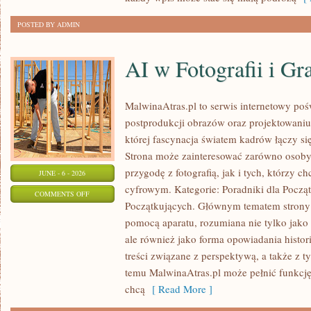
POSTED BY ADMIN
AI w Fotografii i Gra
MalwinaAtras.pl to serwis internetowy pośw
postprodukcji obrazów oraz projektowaniu
której fascynacja światem kadrów łączy się
Strona może zainteresować zarówno osoby,
przygodę z fotografią, jak i tych, którzy c
JUNE - 6 - 2026
cyfrowym. Kategorie: Poradniki dla Począt
ON
COMMENTS OFF
Początkujących. Głównym tematem strony 
AI
pomocą aparatu, rozumiana nie tylko jako
W
ale również jako forma opowiadania histor
FOTOGRAFII
treści związane z perspektywą, a także z t
I
temu MalwinaAtras.pl może pełnić funkcję
GRAFICE
chcą
[ Read More ]