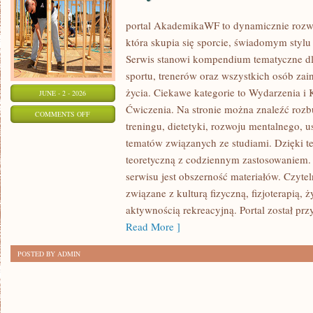
portal AkademikaWF to dynamicznie rozwij
która skupia się sporcie, świadomym stylu ż
Serwis stanowi kompendium tematyczne dl
sportu, trenerów oraz wszystkich osób za
życia. Ciekawe kategorie to Wydarzenia i K
JUNE - 2 - 2026
Ćwiczenia. Na stronie można znaleźć roz
ON
COMMENTS OFF
treningu, dietetyki, rozwoju mentalnego, 
WYDARZENIA
tematów związanych ze studiami. Dzięki te
I
teoretyczną z codziennym zastosowaniem. 
KONFERENCJE
serwisu jest obszerność materiałów. Czyte
związane z kulturą fizyczną, fizjoterapią,
aktywnością rekreacyjną. Portal został pr
Read More ]
POSTED BY ADMIN