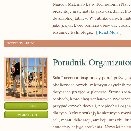
Nauce i Matematyka w Technologii i Nauc
W
prezentuje matematykę jako dziedzinę, któ
CODZIENNYM
do szkolnej tablicy. W publikowanych mat
ŻYCIU
jako język, które pomaga opisywać codzie
rozumieć technologię,
[ Read More ]
POSTED BY ADMIN
Poradnik Organizato
Sala Lacerta to inspirujący portal poświęc
okolicznościowych, w którym czytelnik m
dotyczące przyjęć w plenerze. Strona zost
osobach, które chcą zaplanować wydarzeni
przypadkowych decyzji, pośpiechu i organ
JUNE - 7 - 2026
dla tych, którzy szukają konkretnych ro
ON
COMMENTS OFF
sali, menu, dekoracji, atrakcji, muzyki, b
PORADNIK
atmosfery całego spotkania. Nowości na st
ORGANIZATORA