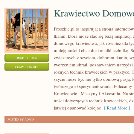
Krawiectwo Domow
Proszkic.pl to inspirująca strona internet
tkanin, która może stać się bazą inspiracj
domowego krawiectwa, jak również dla ty
umiejętności i chcą doskonalić technikę. S
związanych z szyciem, doborem tkanin, w
JUNE - 4 - 2026
tworzeniem ubrań, poznawaniem narzędzi
ON
COMMENTS OFF
różnych technik krawieckich w praktyce. T
KRAWIECTWO
szycie może być nie tylko domową pasją, l
DOMOWE
twórczego eksperymentowania. Polecamy Hi
Krawiectwie i Maszyny i Akcesoria. Na st
treści dotyczących technik krawieckich, 
łatwiej opanować kolejne
[ Read More ]
POSTED BY ADMIN