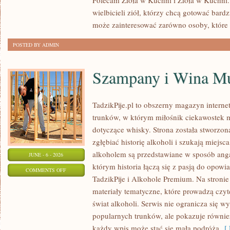
Polecam Zioła w Kuchni i Zioła w Kuchni. 
W
wielbicieli ziół, którzy chcą gotować bard
MEDYCYNIE
może zainteresować zarówno osoby, które
NATURALNEJ
POSTED BY ADMIN
Szampany i Wina Mu
TadzikPije.pl to obszerny magazyn intern
trunków, w którym miłośnik ciekawostek m
dotyczące whisky. Strona została stworzon
zgłębiać historię alkoholi i szukają miejsc
alkoholem są przedstawiane w sposób anga
JUNE - 6 - 2026
którym historia łączą się z pasją do opowi
ON
COMMENTS OFF
TadzikPije i Alkohole Premium. Na stronie
SZAMPANY
materiały tematyczne, które prowadzą czyt
I
świat alkoholi. Serwis nie ogranicza się w
WINA
popularnych trunków, ale pokazuje równi
MUSUJĄCE
każdy wpis może stać się małą podróżą
[ 