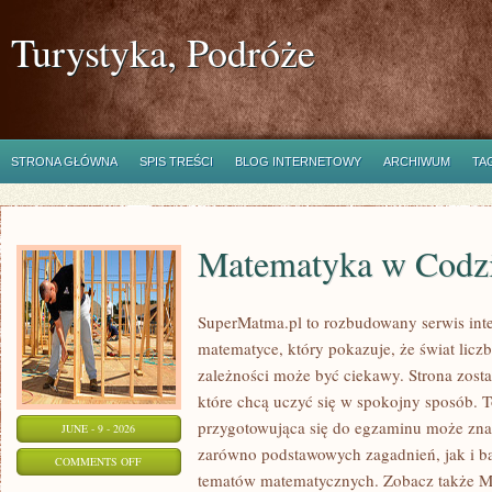
Turystyka, Podróże
STRONA GŁÓWNA
SPIS TREŚCI
BLOG INTERNETOWY
ARCHIWUM
TA
Matematyka w Codz
SuperMatma.pl to rozbudowany serwis in
matematyce, który pokazuje, że świat licz
zależności może być ciekawy. Strona zosta
które chcą uczyć się w spokojny sposób. 
przygotowująca się do egzaminu może zna
JUNE - 9 - 2026
zarówno podstawowych zagadnień, jak i b
ON
COMMENTS OFF
tematów matematycznych. Zobacz także M
MATEMATYKA