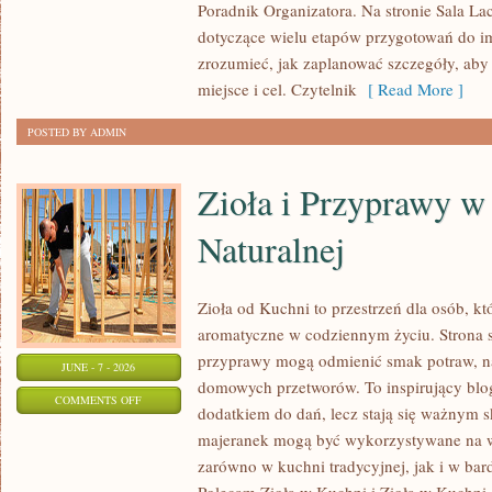
Poradnik Organizatora. Na stronie Sala La
dotyczące wielu etapów przygotowań do i
zrozumieć, jak zaplanować szczegóły, aby
miejsce i cel. Czytelnik
[ Read More ]
POSTED BY ADMIN
Zioła i Przyprawy 
Naturalnej
Zioła od Kuchni to przestrzeń dla osób, kt
aromatyczne w codziennym życiu. Strona sk
przyprawy mogą odmienić smak potraw, na
JUNE - 7 - 2026
domowych przetworów. To inspirujący blog,
ON
COMMENTS OFF
dodatkiem do dań, lecz stają się ważnym s
ZIOŁA
majeranek mogą być wykorzystywane na w
I
zarówno w kuchni tradycyjnej, jak i w bar
PRZYPRAWY