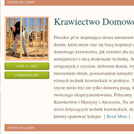
POSTED BY ADMIN
Krawiectwo Domow
Proszkic.pl to inspirująca strona internet
tkanin, która może stać się bazą inspiracj
domowego krawiectwa, jak również dla ty
umiejętności i chcą doskonalić technikę. S
związanych z szyciem, doborem tkanin, w
JUNE - 4 - 2026
tworzeniem ubrań, poznawaniem narzędzi
ON
COMMENTS OFF
różnych technik krawieckich w praktyce. T
KRAWIECTWO
szycie może być nie tylko domową pasją, l
DOMOWE
twórczego eksperymentowania. Polecamy Hi
Krawiectwie i Maszyny i Akcesoria. Na st
treści dotyczących technik krawieckich, 
łatwiej opanować kolejne
[ Read More ]
POSTED BY ADMIN