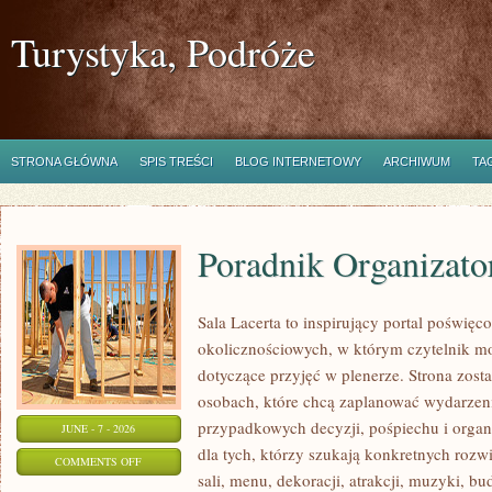
Turystyka, Podróże
STRONA GŁÓWNA
SPIS TREŚCI
BLOG INTERNETOWY
ARCHIWUM
TA
Poradnik Organizato
Sala Lacerta to inspirujący portal poświęc
okolicznościowych, w którym czytelnik m
dotyczące przyjęć w plenerze. Strona zost
osobach, które chcą zaplanować wydarzeni
przypadkowych decyzji, pośpiechu i organ
JUNE - 7 - 2026
dla tych, którzy szukają konkretnych ro
ON
COMMENTS OFF
sali, menu, dekoracji, atrakcji, muzyki, b
PORADNIK