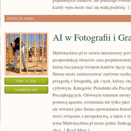
popularnych trunków, ale pokazuje równi
MUSUJĄCE
każdy wpis może stać się małą podróżą
[ 
POSTED BY ADMIN
AI w Fotografii i Gra
MalwinaAtras.pl to serwis internetowy pośw
postprodukcji obrazów oraz projektowaniu
której fascynacja światem kadrów łączy się
Strona może zainteresować zarówno osoby,
przygodę z fotografią, jak i tych, którzy c
JUNE - 6 - 2026
cyfrowym. Kategorie: Poradniki dla Począt
ON
COMMENTS OFF
Początkujących. Głównym tematem strony 
AI
pomocą aparatu, rozumiana nie tylko jako
W
ale również jako forma opowiadania histor
FOTOGRAFII
treści związane z perspektywą, a także z t
I
temu MalwinaAtras.pl może pełnić funkcję
GRAFICE
chcą
[ Read More ]