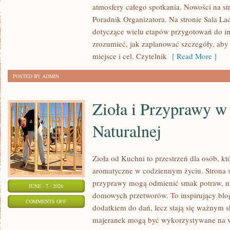
atmosfery całego spotkania. Nowości na st
ORGANIZATORA
Poradnik Organizatora. Na stronie Sala La
dotyczące wielu etapów przygotowań do i
zrozumieć, jak zaplanować szczegóły, aby
miejsce i cel. Czytelnik
[ Read More ]
POSTED BY ADMIN
Zioła i Przyprawy 
Naturalnej
Zioła od Kuchni to przestrzeń dla osób, kt
aromatyczne w codziennym życiu. Strona sk
przyprawy mogą odmienić smak potraw, na
JUNE - 7 - 2026
domowych przetworów. To inspirujący blog,
ON
COMMENTS OFF
dodatkiem do dań, lecz stają się ważnym s
ZIOŁA
majeranek mogą być wykorzystywane na w
I