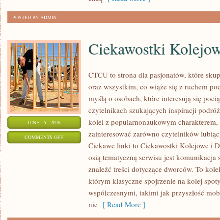
POSTED BY ADMIN
Ciekawostki Kolejo
CTCU to strona dla pasjonatów, które sku
oraz wszystkim, co wiąże się z ruchem po
myślą o osobach, które interesują się poci
czytelnikach szukających inspiracji podró
kolei z popularnonaukowym charakterem,
JUNE - 5 - 2026
zainteresować zarówno czytelników lubiąc
ON
COMMENTS OFF
Ciekawe linki to Ciekawostki Kolejowe i D
CIEKAWOSTKI
osią tematyczną serwisu jest komunikacja
KOLEJOWE
znaleźć treści dotyczące dworców. To kol
którym klasyczne spojrzenie na kolej spot
współczesnymi, takimi jak przyszłość mo
nie
[ Read More ]