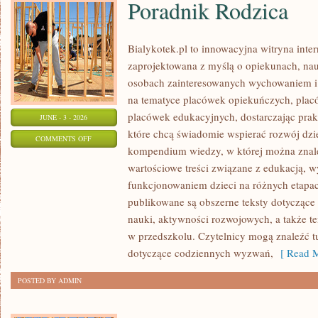
Poradnik Rodzica
Bialykotek.pl to innowacyjna witryna inter
zaprojektowana z myślą o opiekunach, nau
osobach zainteresowanych wychowaniem i 
na tematyce placówek opiekuńczych, plac
placówek edukacyjnych, dostarczając prakt
JUNE - 3 - 2026
które chcą świadomie wspierać rozwój dzi
ON
COMMENTS OFF
kompendium wiedzy, w której można znaleź
PORADNIK
wartościowe treści związane z edukacją,
RODZICA
funkcjonowaniem dzieci na różnych etapac
publikowane są obszerne teksty dotyczące
nauki, aktywności rozwojowych, a także t
w przedszkolu. Czytelnicy mogą znaleźć t
dotyczące codziennych wyzwań,
[ Read M
POSTED BY ADMIN