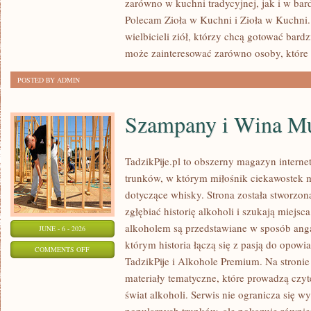
zarówno w kuchni tradycyjnej, jak i w bar
PRZYPRAWY
Polecam Zioła w Kuchni i Zioła w Kuchni. 
W
wielbicieli ziół, którzy chcą gotować bard
MEDYCYNIE
może zainteresować zarówno osoby, które
NATURALNEJ
POSTED BY ADMIN
Szampany i Wina Mu
TadzikPije.pl to obszerny magazyn intern
trunków, w którym miłośnik ciekawostek m
dotyczące whisky. Strona została stworzon
zgłębiać historię alkoholi i szukają miejsc
alkoholem są przedstawiane w sposób anga
JUNE - 6 - 2026
którym historia łączą się z pasją do opowi
ON
COMMENTS OFF
TadzikPije i Alkohole Premium. Na stronie
SZAMPANY
materiały tematyczne, które prowadzą czyt
I
świat alkoholi. Serwis nie ogranicza się w
WINA