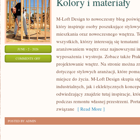
Kolory i materiały
M-Loft Design to nowoczesny blog poświęc
który inspiruje osoby poszukujące stylow
mieszkania oraz nowoczesnego wnętrza. To
wszystkich, którzy interesują się tematami
aranżowaniem wnętrz oraz najnowszymi in
JUNE - 2 - 2026
wyposażenia i wystroju. Zobacz także Prak
ON
COMMENTS OFF
projektowanie wnętrz. Na stronie można zn
KOLORY
dotyczące stylowych aranżacji, które pom
I
miejsce do życia. M-Loft Design skupia s
MATERIAŁY
industrialnych, jak i eklektycznych konce
odwiedzający znajdzie tutaj inspiracje, k
podczas remontu własnej przestrzeni. Portal
związane
[ Read More ]
POSTED BY ADMIN