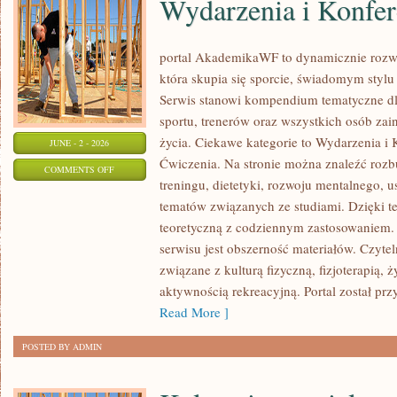
Wydarzenia i Konfer
portal AkademikaWF to dynamicznie rozwij
która skupia się sporcie, świadomym stylu ż
Serwis stanowi kompendium tematyczne dl
sportu, trenerów oraz wszystkich osób za
życia. Ciekawe kategorie to Wydarzenia i K
JUNE - 2 - 2026
Ćwiczenia. Na stronie można znaleźć roz
ON
COMMENTS OFF
treningu, dietetyki, rozwoju mentalnego, 
WYDARZENIA
tematów związanych ze studiami. Dzięki te
I
teoretyczną z codziennym zastosowaniem. 
KONFERENCJE
serwisu jest obszerność materiałów. Czyte
związane z kulturą fizyczną, fizjoterapią,
aktywnością rekreacyjną. Portal został pr
Read More ]
POSTED BY ADMIN