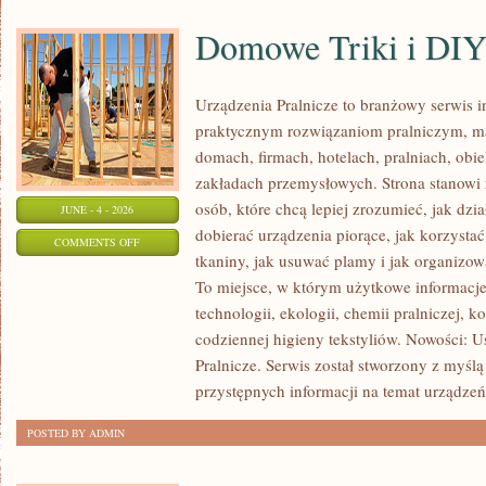
Domowe Triki i DI
Urządzenia Pralnicze to branżowy serwis 
praktycznym rozwiązaniom pralniczym,
domach, firmach, hotelach, pralniach, obi
zakładach przemysłowych. Strona stanowi
osób, które chcą lepiej zrozumieć, jak dzia
JUNE - 4 - 2026
dobierać urządzenia piorące, jak korzystać
ON
COMMENTS OFF
tkaniny, jak usuwać plamy i jak organizo
DOMOWE
To miejsce, w którym użytkowe informacje 
TRIKI
technologii, ekologii, chemii pralniczej, k
I
codziennej higieny tekstyliów. Nowości: 
DIY
Pralnicze. Serwis został stworzony z myślą
przystępnych informacji na temat urządzeń 
POSTED BY ADMIN