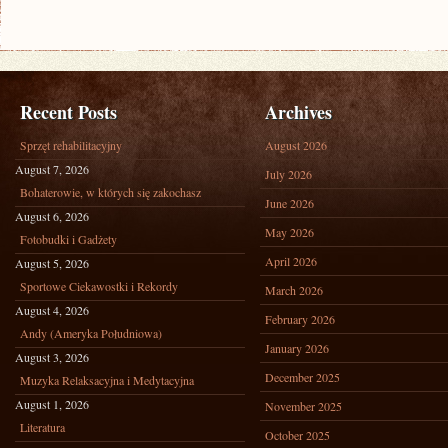
ODKRYJ
TAJNIKI
DŁUGOTERMINOWEGO
PLANOWANIA
Recent Posts
Archives
KARIERY
Sprzęt rehabilitacyjny
August 2026
August 7, 2026
July 2026
Bohaterowie, w których się zakochasz
June 2026
August 6, 2026
May 2026
Fotobudki i Gadżety
April 2026
August 5, 2026
Sportowe Ciekawostki i Rekordy
March 2026
August 4, 2026
February 2026
Andy (Ameryka Południowa)
January 2026
August 3, 2026
December 2025
Muzyka Relaksacyjna i Medytacyjna
August 1, 2026
November 2025
Literatura
October 2025