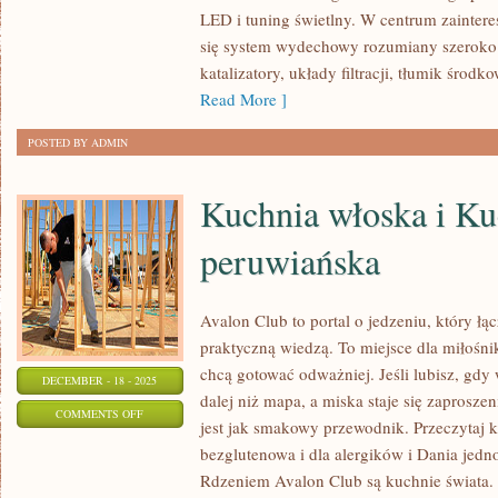
INSTALACJE
LED i tuning świetlny. W centrum zainter
LPG
się system wydechowy rozumiany szeroko:
I
katalizatory, układy filtracji, tłumik środ
ICH
Read More ]
TUNING
POSTED BY ADMIN
Kuchnia włoska i Ku
peruwiańska
Avalon Club to portal o jedzeniu, który ł
praktyczną wiedzą. To miejsce dla miłośni
chcą gotować odważniej. Jeśli lubisz, gd
DECEMBER - 18 - 2025
dalej niż mapa, a miska staje się zaprosz
ON
COMMENTS OFF
jest jak smakowy przewodnik. Przeczytaj 
KUCHNIA
bezglutenowa i dla alergików i Dania jedn
WŁOSKA
Rdzeniem Avalon Club są kuchnie świata.
I