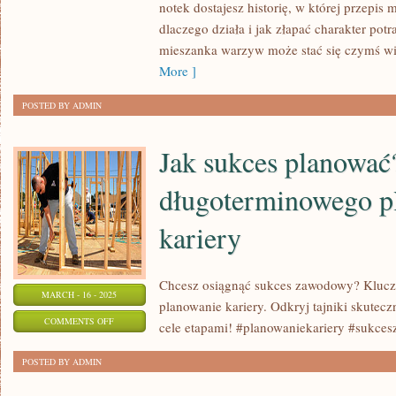
notek dostajesz historię, w której przepis
KUCHNIA
dlaczego działa i jak złapać charakter pot
PERUWIAŃSKA
mieszanka warzyw może stać się czymś wię
More ]
POSTED BY ADMIN
Jak sukces planować?
długoterminowego p
kariery
Chcesz osiągnąć sukces zawodowy? Klucz
MARCH - 16 - 2025
planowanie kariery. Odkryj tajniki skutecz
ON
COMMENTS OFF
cele etapami! #planowaniekariery #sukce
JAK
POSTED BY ADMIN
SUKCES
PLANOWAĆ?