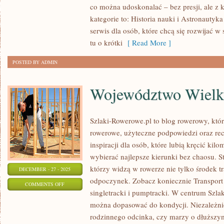
co można udoskonalać – bez presji, ale z
kategorie to: Historia nauki i Astronautyk
serwis dla osób, które chcą się rozwijać w
tu o krótki
[ Read More ]
POSTED BY ADMIN
Województwo Wielk
Szlaki-Rowerowe.pl to blog rowerowy, któ
rowerowe, użyteczne podpowiedzi oraz rec
inspiracji dla osób, które lubią kręcić kil
wybierać najlepsze kierunki bez chaosu. St
którzy widzą w rowerze nie tylko środek tr
DECEMBER - 27 - 2025
odpoczynek. Zobacz koniecznie Transport 
ON
COMMENTS OFF
singletracki i pumptracki. W centrum Szlak
WOJEWÓDZTWO
można dopasować do kondycji. Niezależnie
WIELKOPOLSKIE
rodzinnego odcinka, czy marzy o dłuższy