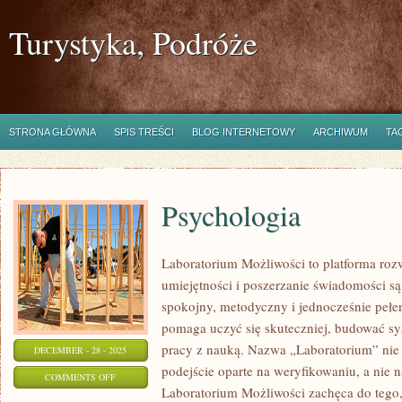
Turystyka, Podróże
STRONA GŁÓWNA
SPIS TREŚCI
BLOG INTERNETOWY
ARCHIWUM
TA
Psychologia
Laboratorium Możliwości to platforma roz
umiejętności i poszerzanie świadomości są
spokojny, metodyczny i jednocześnie pełen
pomaga uczyć się skuteczniej, budować sys
pracy z nauką. Nazwa „Laboratorium” nie 
DECEMBER - 28 - 2025
podejście oparte na weryfikowaniu, a nie n
ON
COMMENTS OFF
Laboratorium Możliwości zachęca do tego,
PSYCHOLOGIA