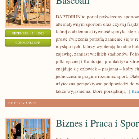
DAPTORUN to portal poświęcony sporto
alternatywnym sportom oraz czystej frajdzi
której codzienna aktywność spotyka się z 
DECEMBER - 21 - 2025
proste ćwiczenia potrafią zamienić się w re
ON
COMMENTS OFF
myślą o tych, którzy wybierają lokalne bo
ULTIMATE
zajawkę, zamiast wielkich stadionów. Pole
FRISBEE
piłki ręcznej i Kontuzje i profilaktyka 
I
znajduje się człowiek – pasjonat – który c
DISC
jednocześnie pragnie rozumieć sport. Dlat
GOLF
użyteczna perspektywa: podpowiedzi do wd
I
także wyjaśnienia, które porządkują
[ Rea
BASEBALL
POSTED BY ADMIN
Biznes i Praca i Spor