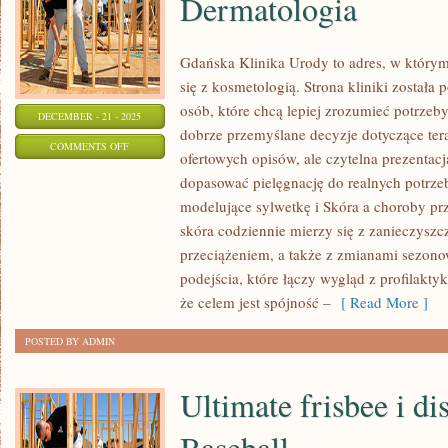
Dermatologia
Gdańska Klinika Urody to adres, w który
się z kosmetologią. Strona kliniki została
osób, które chcą lepiej zrozumieć potrzeb
DECEMBER - 21 - 2025
dobrze przemyślane decyzje dotyczące terap
ON
COMMENTS OFF
ofertowych opisów, ale czytelna prezentacja
DOMOWE
dopasować pielęgnację do realnych potrzeb
URZĄDZENIA
modelujące sylwetkę i Skóra a choroby pr
BEAUTY
skóra codziennie mierzy się z zanieczyszc
I
przeciążeniem, a także z zmianami sezono
DERMATOLOGIA
podejścia, które łączy wygląd z profilakty
że celem jest spójność –
[ Read More ]
POSTED BY ADMIN
Ultimate frisbee i dis
Baseball