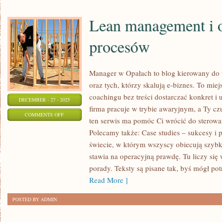
Lean management i 
procesów
Manager w Opałach to blog kierowany do w
oraz tych, którzy skalują e-biznes. To miej
coachingu bez treści dostarczać konkret i 
DECEMBER - 27 - 2025
firma pracuje w trybie awaryjnym, a Ty czu
ON
COMMENTS OFF
ten serwis ma pomóc Ci wrócić do sterowa
LEAN
Polecamy także: Case studies – sukcesy i 
MANAGEMENT
świecie, w którym wszyscy obiecują szyb
I
stawia na operacyjną prawdę. Tu liczy się
OPTYMALIZACJA
porady. Teksty są pisane tak, byś mógł po
PROCESÓW
Read More ]
POSTED BY ADMIN