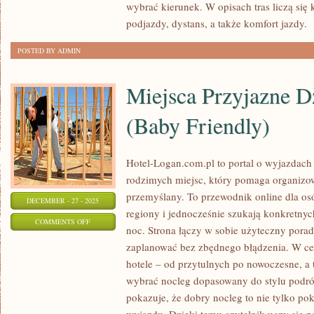
wybrać kierunek. W opisach tras liczą się 
podjazdy, dystans, a także komfort jazdy.
[
POSTED BY ADMIN
Miejsca Przyjazne D
(Baby Friendly)
Hotel-Logan.com.pl to portal o wyjazdac
rodzimych miejsc, który pomaga organizo
przemyślany. To przewodnik online dla os
DECEMBER - 27 - 2025
regiony i jednocześnie szukają konkretny
ON
COMMENTS OFF
noc. Strona łączy w sobie użyteczny porad
MIEJSCA
zaplanować bez zbędnego błądzenia. W cen
PRZYJAZNE
hotele – od przytulnych po nowoczesne, a
DZIECIOM
wybrać nocleg dopasowany do stylu podr
0–
pokazuje, że dobry nocleg to nie tylko pok
3