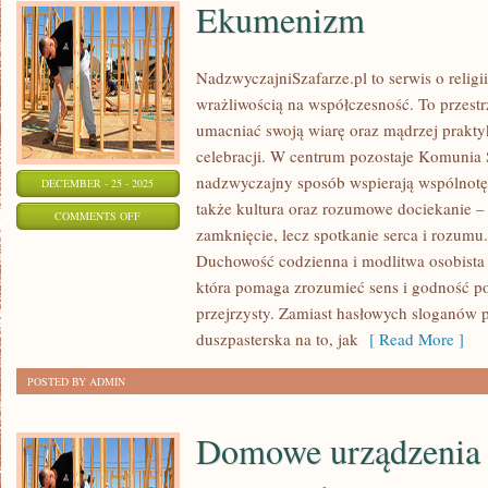
Ekumenizm
NadzwyczajniSzafarze.pl to serwis o religii
wrażliwością na współczesność. To przestr
umacniać swoją wiarę oraz mądrzej praktyk
celebracji. W centrum pozostaje Komunia Ś
nadzwyczajny sposób wspierają wspólnotę
DECEMBER - 25 - 2025
także kultura oraz rozumowe dociekanie – b
ON
COMMENTS OFF
zamknięcie, lecz spotkanie serca i rozumu.
EKUMENIZM
Duchowość codzienna i modlitwa osobista i 
która pomaga zrozumieć sens i godność po
przejrzysty. Zamiast hasłowych sloganów po
duszpasterska na to, jak
[ Read More ]
POSTED BY ADMIN
Domowe urządzenia 