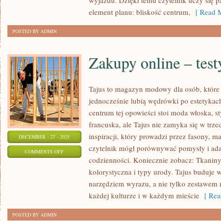
wyjazdu. Dzięki temu czytelnik uczy się p
(BABY
element planu: bliskość centrum,
[ Read M
FRIENDLY)
POSTED BY ADMIN
Zakupy online – tes
Tajus to magazyn modowy dla osób, które 
jednocześnie lubią wędrówki po estetykach
centrum tej opowieści stoi moda włoska, s
francuska, ale Tajus nie zamyka się w trze
inspiracji, który prowadzi przez fasony, ma
DECEMBER - 27 - 2025
czytelnik mógł porównywać pomysły i ada
ON
COMMENTS OFF
codzienności. Koniecznie zobacz: Tkaniny 
ZAKUPY
kolorystyczna i typy urody. Tajus buduje w
ONLINE
narzędziem wyrazu, a nie tylko zestawem
–
każdej kulturze i w każdym mieście
[ Rea
TESTY
SKLEPÓW
POSTED BY ADMIN