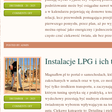
podróżowanie może być osiągalne nawet wt
DECEMBER - 20 - 2025
a w kalendarzu pojawiają się domowe temat
ON
COMMENTS OFF
relacji, lecz przewodnik pomagająca przej
SYDNEY
pierwszego pomysłu, przez plan, aż po wy
I
można opisać jako energiczny i jednocześ
LIGURIA
często czuć ciekawość świata, ale bez prze
POSTED BY ADMIN
Instalacje LPG i ich
Magnaflow.pl to portal o samochodach, kt
zakochanych w autach oraz w tym, co możn
być tylko środkiem transportu, a zaczynają
którym tuning spotyka się z praktyką, a te
wydechowy przestają być nudnym elemente
DECEMBER - 19 - 2025
świadomym wyborem wpływającym na ton
ON
COMMENTS OFF
auta. Ciekawe kategorie to: Detailing i pie