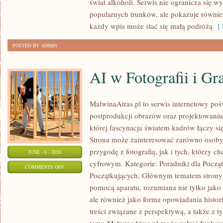
świat alkoholi. Serwis nie ogranicza się w
WINA
popularnych trunków, ale pokazuje równi
MUSUJĄCE
każdy wpis może stać się małą podróżą
[ 
POSTED BY ADMIN
AI w Fotografii i Gra
MalwinaAtras.pl to serwis internetowy pośw
postprodukcji obrazów oraz projektowaniu
której fascynacja światem kadrów łączy się
Strona może zainteresować zarówno osoby,
przygodę z fotografią, jak i tych, którzy c
JUNE - 6 - 2026
cyfrowym. Kategorie: Poradniki dla Począt
ON
COMMENTS OFF
Początkujących. Głównym tematem strony 
AI
pomocą aparatu, rozumiana nie tylko jako
W
ale również jako forma opowiadania histor
FOTOGRAFII
treści związane z perspektywą, a także z t
I