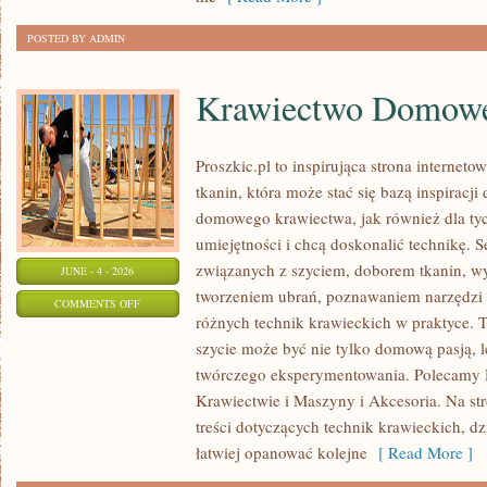
POSTED BY ADMIN
Krawiectwo Domow
Proszkic.pl to inspirująca strona internet
tkanin, która może stać się bazą inspiracj
domowego krawiectwa, jak również dla ty
umiejętności i chcą doskonalić technikę. S
związanych z szyciem, doborem tkanin, w
JUNE - 4 - 2026
tworzeniem ubrań, poznawaniem narzędzi
ON
COMMENTS OFF
różnych technik krawieckich w praktyce. T
KRAWIECTWO
szycie może być nie tylko domową pasją, l
DOMOWE
twórczego eksperymentowania. Polecamy Hi
Krawiectwie i Maszyny i Akcesoria. Na st
treści dotyczących technik krawieckich, 
łatwiej opanować kolejne
[ Read More ]