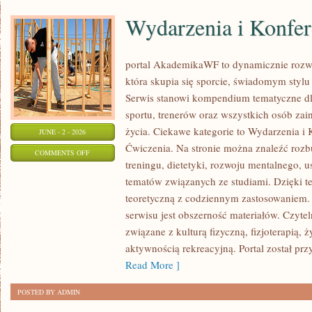
Wydarzenia i Konfer
portal AkademikaWF to dynamicznie rozwij
która skupia się sporcie, świadomym stylu ż
Serwis stanowi kompendium tematyczne dl
sportu, trenerów oraz wszystkich osób za
życia. Ciekawe kategorie to Wydarzenia i K
JUNE - 2 - 2026
Ćwiczenia. Na stronie można znaleźć roz
ON
COMMENTS OFF
treningu, dietetyki, rozwoju mentalnego, 
WYDARZENIA
tematów związanych ze studiami. Dzięki te
I
teoretyczną z codziennym zastosowaniem. 
KONFERENCJE
serwisu jest obszerność materiałów. Czyte
związane z kulturą fizyczną, fizjoterapią,
aktywnością rekreacyjną. Portal został pr
Read More ]
POSTED BY ADMIN