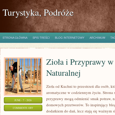
Turystyka, Podróże
STRONA GŁÓWNA
SPIS TREŚCI
BLOG INTERNETOWY
ARCHIWUM
TA
Zioła i Przyprawy 
Naturalnej
Zioła od Kuchni to przestrzeń dla osób, kt
aromatyczne w codziennym życiu. Strona sk
przyprawy mogą odmienić smak potraw, na
JUNE - 7 - 2026
domowych przetworów. To inspirujący blog,
ON
COMMENTS OFF
dodatkiem do dań, lecz stają się ważnym s
ZIOŁA