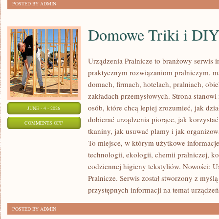
POSTED BY ADMIN
Domowe Triki i DI
Urządzenia Pralnicze to branżowy serwis 
praktycznym rozwiązaniom pralniczym,
domach, firmach, hotelach, pralniach, obi
zakładach przemysłowych. Strona stanowi
osób, które chcą lepiej zrozumieć, jak dzia
JUNE - 4 - 2026
dobierać urządzenia piorące, jak korzystać
ON
COMMENTS OFF
tkaniny, jak usuwać plamy i jak organizo
DOMOWE
To miejsce, w którym użytkowe informacje 
TRIKI
technologii, ekologii, chemii pralniczej, k
I
codziennej higieny tekstyliów. Nowości: 
DIY
Pralnicze. Serwis został stworzony z myślą
przystępnych informacji na temat urządzeń 
POSTED BY ADMIN