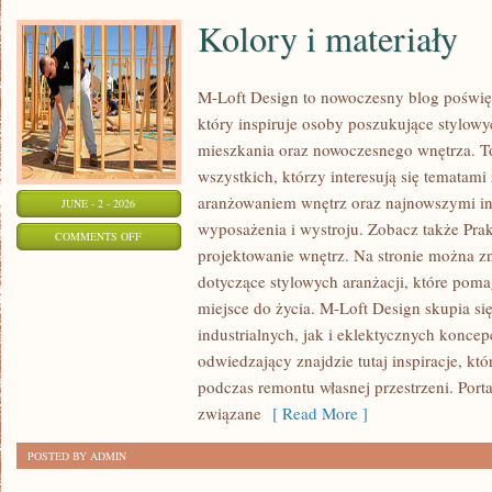
Kolory i materiały
M-Loft Design to nowoczesny blog poświęc
który inspiruje osoby poszukujące stylow
mieszkania oraz nowoczesnego wnętrza. To
wszystkich, którzy interesują się tematami
aranżowaniem wnętrz oraz najnowszymi in
JUNE - 2 - 2026
wyposażenia i wystroju. Zobacz także Prak
ON
COMMENTS OFF
projektowanie wnętrz. Na stronie można zn
KOLORY
dotyczące stylowych aranżacji, które pom
I
miejsce do życia. M-Loft Design skupia s
MATERIAŁY
industrialnych, jak i eklektycznych konce
odwiedzający znajdzie tutaj inspiracje, k
podczas remontu własnej przestrzeni. Portal
związane
[ Read More ]
POSTED BY ADMIN