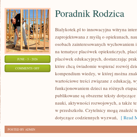
Poradnik Rodzica
Bialykotek.pl to innowacyjna witryna inter
zaprojektowana z myślą o opiekunach, nau
osobach zainteresowanych wychowaniem i 
na tematyce placówek opiekuńczych, plac
placówek edukacyjnych, dostarczając prakt
JUNE - 3 - 2026
które chcą świadomie wspierać rozwój dzi
ON
COMMENTS OFF
kompendium wiedzy, w której można znaleź
PORADNIK
wartościowe treści związane z edukacją,
RODZICA
funkcjonowaniem dzieci na różnych etapac
publikowane są obszerne teksty dotyczące
nauki, aktywności rozwojowych, a także t
w przedszkolu. Czytelnicy mogą znaleźć t
dotyczące codziennych wyzwań,
[ Read M
POSTED BY ADMIN