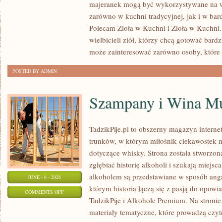
majeranek mogą być wykorzystywane na w
I
zarówno w kuchni tradycyjnej, jak i w bar
PRZYPRAWY
Polecam Zioła w Kuchni i Zioła w Kuchni. 
W
wielbicieli ziół, którzy chcą gotować bard
MEDYCYNIE
może zainteresować zarówno osoby, które
NATURALNEJ
POSTED BY ADMIN
Szampany i Wina Mu
TadzikPije.pl to obszerny magazyn intern
trunków, w którym miłośnik ciekawostek m
dotyczące whisky. Strona została stworzon
zgłębiać historię alkoholi i szukają miejsc
alkoholem są przedstawiane w sposób anga
JUNE - 6 - 2026
którym historia łączą się z pasją do opowi
ON
COMMENTS OFF
TadzikPije i Alkohole Premium. Na stronie
SZAMPANY
materiały tematyczne, które prowadzą czyt
I