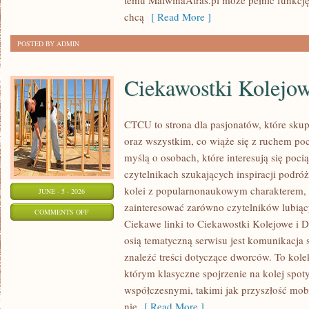
temu MalwinaAtras.pl może pełnić funkcję
GRAFICE
chcą
[ Read More ]
POSTED BY ADMIN
Ciekawostki Kolejo
CTCU to strona dla pasjonatów, które sku
oraz wszystkim, co wiąże się z ruchem po
myślą o osobach, które interesują się poci
czytelnikach szukających inspiracji podró
kolei z popularnonaukowym charakterem,
JUNE - 5 - 2026
zainteresować zarówno czytelników lubiąc
ON
COMMENTS OFF
Ciekawe linki to Ciekawostki Kolejowe i D
CIEKAWOSTKI
osią tematyczną serwisu jest komunikacja
KOLEJOWE
znaleźć treści dotyczące dworców. To kol
którym klasyczne spojrzenie na kolej spot
współczesnymi, takimi jak przyszłość mo
nie
[ Read More ]