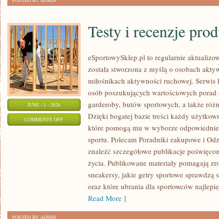
POSTED BY ADMIN
Testy i recenzje pro
eSportowySklep.pl to regularnie aktualizow
została stworzona z myślą o osobach akty
miłośnikach aktywności ruchowej. Serwis 
osób poszukujących wartościowych porad 
garderoby, butów sportowych, a także różn
JUNE - 1 - 2026
Dzięki bogatej bazie treści każdy użytkow
ON
COMMENTS OFF
które pomogą mu w wyborze odpowiednie
TESTY
sportu. Polecam Poradniki zakupowe i Odz
I
znaleźć szczegółowe publikacje poświęco
RECENZJE
życia. Publikowane materiały pomagają zr
PRODUKTÓW
sneakersy, jakie getry sportowe sprawdzą 
oraz które ubrania dla sportowców najlep
Read More ]
POSTED BY ADMIN