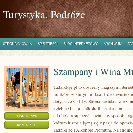
Turystyka, Podróże
STRONA GŁÓWNA
SPIS TREŚCI
BLOG INTERNETOWY
ARCHIWUM
TA
Szampany i Wina Mu
TadzikPije.pl to obszerny magazyn intern
trunków, w którym miłośnik ciekawostek m
dotyczące whisky. Strona została stworzon
zgłębiać historię alkoholi i szukają miejsc
alkoholem są przedstawiane w sposób anga
JUNE - 6 - 2026
którym historia łączą się z pasją do opowi
ON
COMMENTS OFF
TadzikPije i Alkohole Premium. Na stronie
SZAMPANY