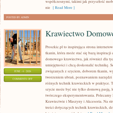
współczesnymi, takimi jak przyszłość mo
nie
[ Read More ]
POSTED BY ADMIN
Krawiectwo Domow
Proszkic.pl to inspirująca strona internet
tkanin, która może stać się bazą inspiracj
domowego krawiectwa, jak również dla ty
umiejętności i chcą doskonalić technikę. S
związanych z szyciem, doborem tkanin, w
JUNE - 4 - 2026
tworzeniem ubrań, poznawaniem narzędzi
ON
COMMENTS OFF
różnych technik krawieckich w praktyce. T
KRAWIECTWO
szycie może być nie tylko domową pasją, l
DOMOWE
twórczego eksperymentowania. Polecamy Hi
Krawiectwie i Maszyny i Akcesoria. Na st
treści dotyczących technik krawieckich, 