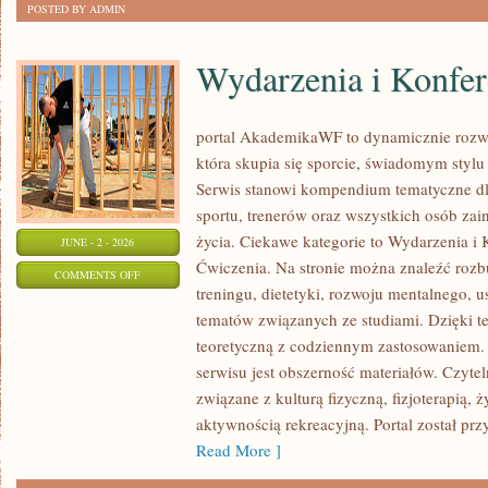
POSTED BY ADMIN
Wydarzenia i Konfer
portal AkademikaWF to dynamicznie rozwij
która skupia się sporcie, świadomym stylu ż
Serwis stanowi kompendium tematyczne dl
sportu, trenerów oraz wszystkich osób za
życia. Ciekawe kategorie to Wydarzenia i K
JUNE - 2 - 2026
Ćwiczenia. Na stronie można znaleźć roz
ON
COMMENTS OFF
treningu, dietetyki, rozwoju mentalnego, 
WYDARZENIA
tematów związanych ze studiami. Dzięki te
I
teoretyczną z codziennym zastosowaniem. 
KONFERENCJE
serwisu jest obszerność materiałów. Czyte
związane z kulturą fizyczną, fizjoterapią,
aktywnością rekreacyjną. Portal został pr
Read More ]