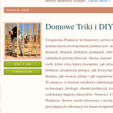
łatwiej opanować kolejne
[ Read More ]
POSTED BY ADMIN
Domowe Triki i DI
Urządzenia Pralnicze to branżowy serwis 
praktycznym rozwiązaniom pralniczym,
domach, firmach, hotelach, pralniach, obi
zakładach przemysłowych. Strona stanowi
osób, które chcą lepiej zrozumieć, jak dzia
JUNE - 4 - 2026
dobierać urządzenia piorące, jak korzystać
ON
COMMENTS OFF
tkaniny, jak usuwać plamy i jak organizo
DOMOWE
To miejsce, w którym użytkowe informacje 
TRIKI
technologii, ekologii, chemii pralniczej, k
I
codziennej higieny tekstyliów. Nowości: 
DIY
Pralnicze. Serwis został stworzony z myślą
przystępnych informacji na temat urządzeń 