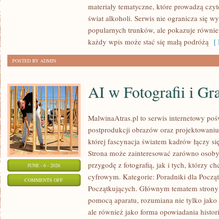
materiały tematyczne, które prowadzą czyt
I
świat alkoholi. Serwis nie ogranicza się w
WINA
popularnych trunków, ale pokazuje równi
MUSUJĄCE
każdy wpis może stać się małą podróżą
[ 
POSTED BY ADMIN
AI w Fotografii i Gra
MalwinaAtras.pl to serwis internetowy pośw
postprodukcji obrazów oraz projektowaniu
której fascynacja światem kadrów łączy się
Strona może zainteresować zarówno osoby,
przygodę z fotografią, jak i tych, którzy c
JUNE - 6 - 2026
cyfrowym. Kategorie: Poradniki dla Począt
ON
COMMENTS OFF
Początkujących. Głównym tematem strony 
AI
pomocą aparatu, rozumiana nie tylko jako
W
ale również jako forma opowiadania histor
FOTOGRAFII