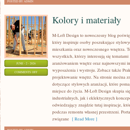
POSTED BY ADMIN
Kolory i materiały
M-Loft Design to nowoczesny blog poświęc
który inspiruje osoby poszukujące stylow
mieszkania oraz nowoczesnego wnętrza. To
wszystkich, którzy interesują się tematami
aranżowaniem wnętrz oraz najnowszymi in
JUNE - 2 - 2026
wyposażenia i wystroju. Zobacz także Prak
ON
COMMENTS OFF
projektowanie wnętrz. Na stronie można zn
KOLORY
dotyczące stylowych aranżacji, które pom
I
miejsce do życia. M-Loft Design skupia s
MATERIAŁY
industrialnych, jak i eklektycznych konce
odwiedzający znajdzie tutaj inspiracje, k
podczas remontu własnej przestrzeni. Portal
związane
[ Read More ]