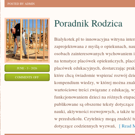
POSTED BY ADMIN
Poradnik Rodzica
Bialykotek.pl to innowacyjna witryna inter
zaprojektowana z myślą o opiekunach, nau
osobach zainteresowanych wychowaniem i 
na tematyce placówek opiekuńczych, plac
placówek edukacyjnych, dostarczając prakt
JUNE - 3 - 2026
które chcą świadomie wspierać rozwój dzi
ON
COMMENTS OFF
kompendium wiedzy, w której można znaleź
PORADNIK
wartościowe treści związane z edukacją,
RODZICA
funkcjonowaniem dzieci na różnych etapac
publikowane są obszerne teksty dotyczące
nauki, aktywności rozwojowych, a także t
w przedszkolu. Czytelnicy mogą znaleźć t
dotyczące codziennych wyzwań,
[ Read M