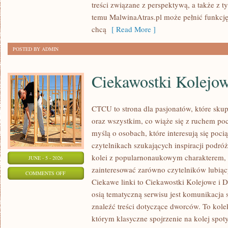
treści związane z perspektywą, a także z t
I
temu MalwinaAtras.pl może pełnić funkcję
GRAFICE
chcą
[ Read More ]
POSTED BY ADMIN
Ciekawostki Kolejo
CTCU to strona dla pasjonatów, które sku
oraz wszystkim, co wiąże się z ruchem po
myślą o osobach, które interesują się poci
czytelnikach szukających inspiracji podró
kolei z popularnonaukowym charakterem,
JUNE - 5 - 2026
zainteresować zarówno czytelników lubiąc
ON
COMMENTS OFF
Ciekawe linki to Ciekawostki Kolejowe i D
CIEKAWOSTKI
osią tematyczną serwisu jest komunikacja
KOLEJOWE
znaleźć treści dotyczące dworców. To kol
którym klasyczne spojrzenie na kolej spot