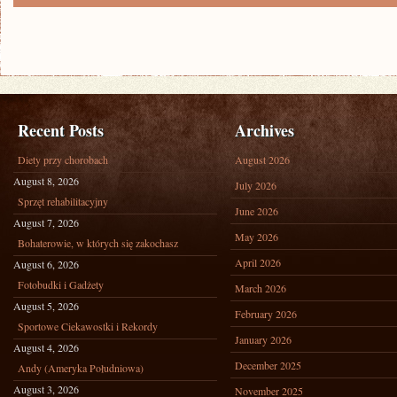
Recent Posts
Archives
Diety przy chorobach
August 2026
August 8, 2026
July 2026
Sprzęt rehabilitacyjny
June 2026
August 7, 2026
May 2026
Bohaterowie, w których się zakochasz
April 2026
August 6, 2026
Fotobudki i Gadżety
March 2026
August 5, 2026
February 2026
Sportowe Ciekawostki i Rekordy
January 2026
August 4, 2026
December 2025
Andy (Ameryka Południowa)
August 3, 2026
November 2025