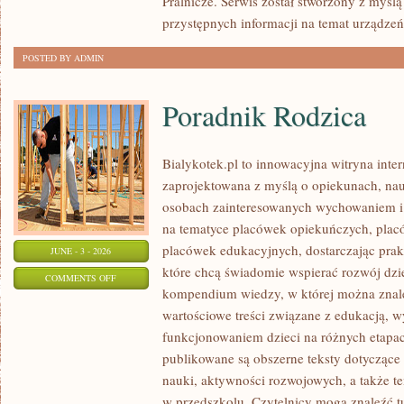
Pralnicze. Serwis został stworzony z myślą
przystępnych informacji na temat urządzeń 
POSTED BY ADMIN
Poradnik Rodzica
Bialykotek.pl to innowacyjna witryna inter
zaprojektowana z myślą o opiekunach, nau
osobach zainteresowanych wychowaniem i 
na tematyce placówek opiekuńczych, plac
placówek edukacyjnych, dostarczając prakt
JUNE - 3 - 2026
które chcą świadomie wspierać rozwój dzi
ON
COMMENTS OFF
kompendium wiedzy, w której można znaleź
PORADNIK
wartościowe treści związane z edukacją,
RODZICA
funkcjonowaniem dzieci na różnych etapac
publikowane są obszerne teksty dotyczące
nauki, aktywności rozwojowych, a także t
w przedszkolu. Czytelnicy mogą znaleźć t