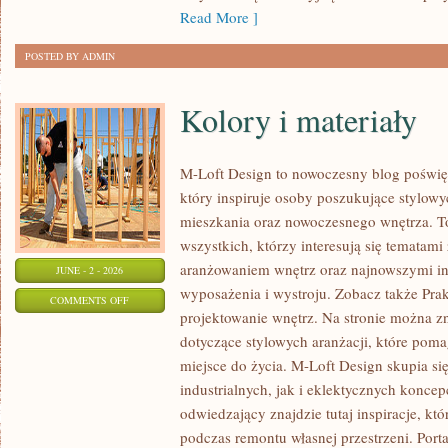
Read More ]
POSTED BY ADMIN
Kolory i materiały
M-Loft Design to nowoczesny blog poświęc
który inspiruje osoby poszukujące stylow
mieszkania oraz nowoczesnego wnętrza. To
wszystkich, którzy interesują się tematami
aranżowaniem wnętrz oraz najnowszymi in
JUNE - 2 - 2026
wyposażenia i wystroju. Zobacz także Prak
ON
COMMENTS OFF
projektowanie wnętrz. Na stronie można zn
KOLORY
dotyczące stylowych aranżacji, które pom
I
miejsce do życia. M-Loft Design skupia s
MATERIAŁY
industrialnych, jak i eklektycznych konce
odwiedzający znajdzie tutaj inspiracje, k
podczas remontu własnej przestrzeni. Portal