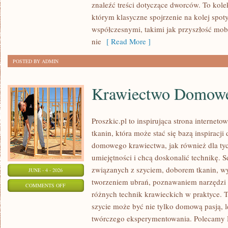
znaleźć treści dotyczące dworców. To kol
którym klasyczne spojrzenie na kolej spot
współczesnymi, takimi jak przyszłość mo
nie
[ Read More ]
POSTED BY ADMIN
Krawiectwo Domow
Proszkic.pl to inspirująca strona internet
tkanin, która może stać się bazą inspiracj
domowego krawiectwa, jak również dla ty
umiejętności i chcą doskonalić technikę. S
związanych z szyciem, doborem tkanin, w
JUNE - 4 - 2026
tworzeniem ubrań, poznawaniem narzędzi
ON
COMMENTS OFF
różnych technik krawieckich w praktyce. T
KRAWIECTWO
szycie może być nie tylko domową pasją, l
DOMOWE
twórczego eksperymentowania. Polecamy Hi