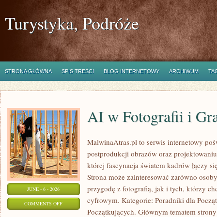
Turystyka, Podróże
STRONA GŁÓWNA
SPIS TREŚCI
BLOG INTERNETOWY
ARCHIWUM
TA
AI w Fotografii i Gra
MalwinaAtras.pl to serwis internetowy pośw
postprodukcji obrazów oraz projektowaniu
której fascynacja światem kadrów łączy się
Strona może zainteresować zarówno osoby,
przygodę z fotografią, jak i tych, którzy c
JUNE - 6 - 2026
cyfrowym. Kategorie: Poradniki dla Począt
ON
COMMENTS OFF
Początkujących. Głównym tematem strony 
AI