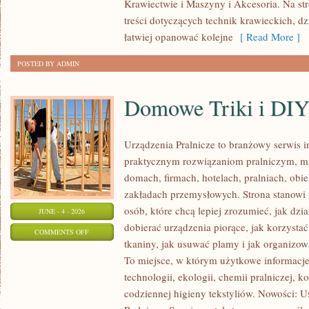
Krawiectwie i Maszyny i Akcesoria. Na st
treści dotyczących technik krawieckich, 
łatwiej opanować kolejne
[ Read More ]
POSTED BY ADMIN
Domowe Triki i DI
Urządzenia Pralnicze to branżowy serwis 
praktycznym rozwiązaniom pralniczym,
domach, firmach, hotelach, pralniach, obi
zakładach przemysłowych. Strona stanowi
osób, które chcą lepiej zrozumieć, jak dzia
JUNE - 4 - 2026
dobierać urządzenia piorące, jak korzystać
ON
COMMENTS OFF
tkaniny, jak usuwać plamy i jak organizo
DOMOWE
To miejsce, w którym użytkowe informacje 
TRIKI
technologii, ekologii, chemii pralniczej, k
I
codziennej higieny tekstyliów. Nowości: 
DIY