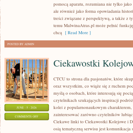
pomocą aparatu, rozumiana nie tylko jako
W
ale również jako forma opowiadania histor
FOTOGRAFII
treści związane z perspektywą, a także z t
I
temu MalwinaAtras.pl może pełnić funkcję
GRAFICE
chcą
[ Read More ]
POSTED BY ADMIN
Ciekawostki Kolejo
CTCU to strona dla pasjonatów, które sku
oraz wszystkim, co wiąże się z ruchem po
myślą o osobach, które interesują się poci
czytelnikach szukających inspiracji podró
kolei z popularnonaukowym charakterem,
JUNE - 5 - 2026
zainteresować zarówno czytelników lubiąc
ON
COMMENTS OFF
Ciekawe linki to Ciekawostki Kolejowe i D
CIEKAWOSTKI
osią tematyczną serwisu jest komunikacja
KOLEJOWE