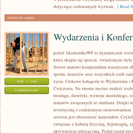
dotyczące codziennych wyzwań,
[ Read M
POSTED BY ADMIN
Wydarzenia i Konfer
portal AkademikaWF to dynamicznie rozwij
która skupia się sporcie, świadomym stylu ż
Serwis stanowi kompendium tematyczne dl
sportu, trenerów oraz wszystkich osób za
życia. Ciekawe kategorie to Wydarzenia i K
JUNE - 2 - 2026
Ćwiczenia. Na stronie można znaleźć roz
ON
COMMENTS OFF
treningu, dietetyki, rozwoju mentalnego, 
WYDARZENIA
tematów związanych ze studiami. Dzięki te
I
teoretyczną z codziennym zastosowaniem. 
KONFERENCJE
serwisu jest obszerność materiałów. Czyte
związane z kulturą fizyczną, fizjoterapią,
aktywnością rekreacyjną. Portal został pr