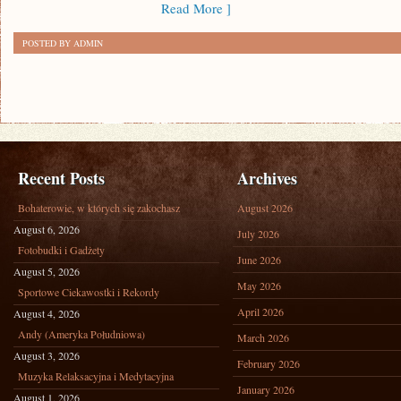
Read More ]
POSTED BY ADMIN
Recent Posts
Archives
Bohaterowie, w których się zakochasz
August 2026
August 6, 2026
July 2026
Fotobudki i Gadżety
June 2026
August 5, 2026
May 2026
Sportowe Ciekawostki i Rekordy
April 2026
August 4, 2026
Andy (Ameryka Południowa)
March 2026
August 3, 2026
February 2026
Muzyka Relaksacyjna i Medytacyjna
January 2026
August 1, 2026