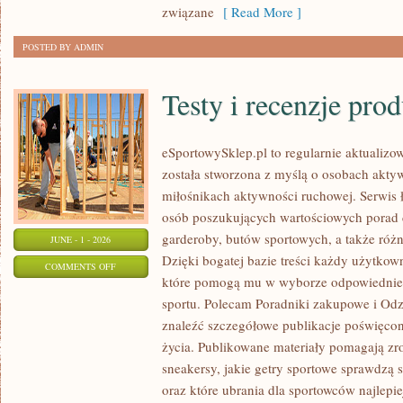
związane
[ Read More ]
POSTED BY ADMIN
Testy i recenzje pro
eSportowySklep.pl to regularnie aktualizow
została stworzona z myślą o osobach akty
miłośnikach aktywności ruchowej. Serwis 
osób poszukujących wartościowych porad 
garderoby, butów sportowych, a także różn
JUNE - 1 - 2026
Dzięki bogatej bazie treści każdy użytkow
ON
COMMENTS OFF
które pomogą mu w wyborze odpowiednie
TESTY
sportu. Polecam Poradniki zakupowe i Odz
I
znaleźć szczegółowe publikacje poświęco
RECENZJE
życia. Publikowane materiały pomagają zr
PRODUKTÓW
sneakersy, jakie getry sportowe sprawdzą 
oraz które ubrania dla sportowców najlep