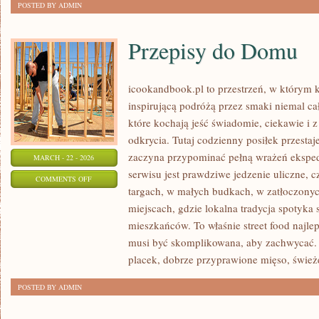
POSTED BY ADMIN
Przepisy do Domu
icookandbook.pl to przestrzeń, w którym ku
inspirującą podróżą przez smaki niemal cał
które kochają jeść świadomie, ciekawie i z
odkrycia. Tutaj codzienny posiłek przestaj
zaczyna przypominać pełną wrażeń eksp
MARCH - 22 - 2026
serwisu jest prawdziwe jedzenie uliczne, cz
ON
COMMENTS OFF
targach, w małych budkach, w zatłoczonyc
PRZEPISY
miejscach, gdzie lokalna tradycja spotyka
DO
mieszkańców. To właśnie street food najlep
DOMU
musi być skomplikowana, aby zachwycać.
placek, dobrze przyprawione mięso, świe
POSTED BY ADMIN