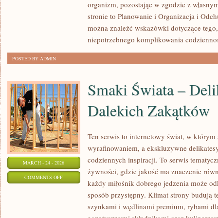
organizm, pozostając w zgodzie z własny
I
stronie to Planowanie i Organizacja i Odch
REGENERACJA
można znaleźć wskazówki dotyczące tego, 
niepotrzebnego komplikowania codziennoś
POSTED BY ADMIN
Smaki Świata – Deli
Dalekich Zakątków
Ten serwis to internetowy świat, w którym 
wyrafinowaniem, a ekskluzywne delikatesy 
codziennych inspiracji. To serwis tematy
MARCH - 24 - 2026
żywności, gdzie jakość ma znaczenie równ
ON
COMMENTS OFF
każdy miłośnik dobrego jedzenia może od
SMAKI
sposób przystępny. Klimat strony budują t
ŚWIATA
szynkami i wędlinami premium, rybami dl
–