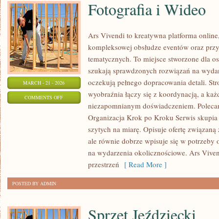
Fotografia i Wideo
Ars Vivendi to kreatywna platforma online,
kompleksowej obsłudze eventów oraz prz
tematycznych. To miejsce stworzone dla osób
szukają sprawdzonych rozwiązań na wydar
oczekują pełnego dopracowania detali. Str
MARCH - 21 - 2026
wyobraźnia łączy się z koordynacją, a każ
ON
COMMENTS OFF
niezapomnianym doświadczeniem. Polecam H
FOTOGRAFIA
Organizacja Krok po Kroku Serwis skupia 
I
szytych na miarę. Opisuje ofertę związaną 
WIDEO
ale równie dobrze wpisuje się w potrzeb
na wydarzenia okolicznościowe. Ars Vive
przestrzeń
[ Read More ]
POSTED BY ADMIN
Sprzęt Jeździecki