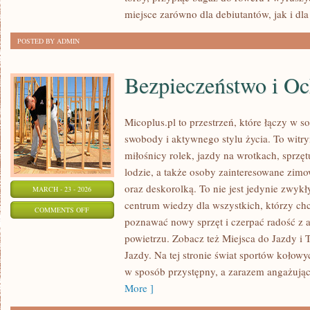
RECENZJE
miejsce zarówno dla debiutantów, jak i dla
POSTED BY ADMIN
Bezpieczeństwo i O
Micoplus.pl to przestrzeń, które łączy w s
swobody i aktywnego stylu życia. To witryn
miłośnicy rolek, jazdy na wrotkach, sprz
lodzie, a także osoby zainteresowane zi
oraz deskorolką. To nie jest jedynie zwykły
MARCH - 23 - 2026
centrum wiedzy dla wszystkich, którzy chc
ON
COMMENTS OFF
poznawać nowy sprzęt i czerpać radość z
BEZPIECZEŃSTWO
powietrzu. Zobacz też Miejsca do Jazdy i T
I
Jazdy. Na tej stronie świat sportów kołow
OCHRONA
w sposób przystępny, a zarazem angażując
More ]