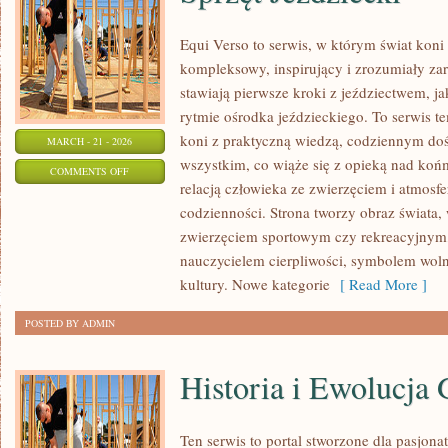
Equi Verso to serwis, w którym świat kon
kompleksowy, inspirujący i zrozumiały za
stawiają pierwsze kroki z jeździectwem, jak
rytmie ośrodka jeździeckiego. To serwis te
koni z praktyczną wiedzą, codziennym do
MARCH - 21 - 2026
wszystkim, co wiąże się z opieką nad końm
ON
COMMENTS OFF
relacją człowieka ze zwierzęciem i atmosfe
SPRZĘT
codzienności. Strona tworzy obraz świata, 
JEŹDZIECKI
zwierzęciem sportowym czy rekreacyjnym, 
nauczycielem cierpliwości, symbolem woln
kultury. Nowe kategorie
[ Read More ]
POSTED BY ADMIN
Historia i Ewolucja 
Ten serwis to portal stworzone dla pasjonat