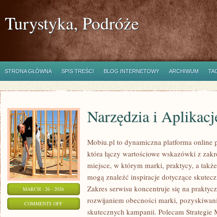
Turystyka, Podróże
STRONA GŁÓWNA
SPIS TREŚCI
BLOG INTERNETOWY
ARCHIWUM
TA
Narzędzia i Aplikac
Mobiu.pl to dynamiczna platforma online 
która łączy wartościowe wskazówki z zakr
miejsce, w którym marki, praktycy, a takż
mogą znaleźć inspiracje dotyczące skutecz
Zakres serwisu koncentruje się na prakty
MARCH - 26 - 2026
rozwijaniem obecności marki, pozyskiwan
ON
COMMENTS OFF
skutecznych kampanii. Polecam Strategie 
NARZĘDZIA