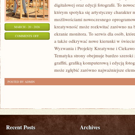
digitalowej oraz edycji fotografii. To nowo
którym spotyka się artystyczny charakter mi
możliwościami nowoczesnego oprogramowan
kreatywność może rozkwitać zarówno na be
MARCH - 20 - 2026
ekranie monitora. To serwis dla osób, które
ON
COMMENTS OFF
a także odkrywać nowe kierunki w świecie
HISTORIA
Wyzwania i Projekty Kreatywne i Ciekawos
I
Tematyka strony obejmuje bardzo szeroki
EWOLUCJA
graffiti, grafiką komputerową i edycją foto
GRAFIKI
może zgłębić zarówno najważniejsze elem
POSTED BY ADMIN
Recent Posts
Archives