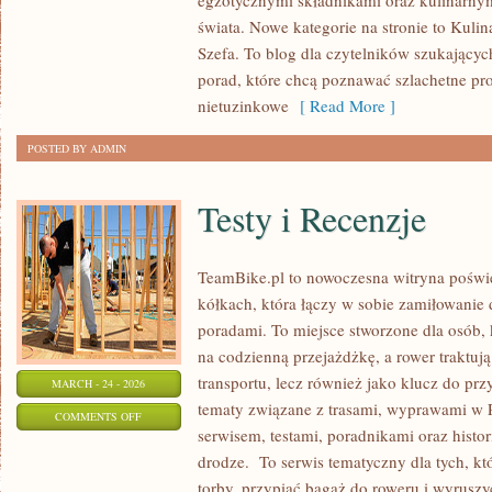
egzotycznymi składnikami oraz kulinarnym
DELIKATESY
świata. Nowe kategorie na stronie to Kuli
Z
Szefa. To blog dla czytelników szukającyc
DALEKICH
porad, które chcą poznawać szlachetne pr
ZAKĄTKÓW
nietuzinkowe
[ Read More ]
POSTED BY ADMIN
Testy i Recenzje
TeamBike.pl to nowoczesna witryna poś
kółkach, która łączy w sobie zamiłowanie
poradami. To miejsce stworzone dla osób, k
na codzienną przejażdżkę, a rower traktuj
transportu, lecz również jako klucz do pr
MARCH - 24 - 2026
tematy związane z trasami, wyprawami w Po
ON
COMMENTS OFF
serwisem, testami, poradnikami oraz histo
TESTY
drodze. To serwis tematyczny dla tych, k
I
torby, przypiąć bagaż do roweru i wyruszy