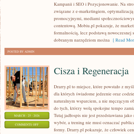
Kampanii i SEO i Pozycjonowanie. Na stro
I
związane z e-marketingiem, optymalizacją
APLIKACJE
promocyjnymi, mediami społecznościowym
MARKETINGOWE
contentową. Mobiu.pl pokazuje, że marketi
formalnością, lecz podstawą nowoczesnej s
dobranym narzędziom można
[ Read Mor
POSTED BY ADMIN
Cisza i Regeneracja
Drarry.pl to miejsce, które powstało z myś
dla których świadome jedzenie oraz codz
naturalnym wsparciem, a nie męczącym o
do tych, którzy wolą spokojne tempo zamia
Tutaj jadłospis nie jest przedstawiana jako
MARCH - 25 - 2026
wybór, a trening nie musi oznaczać publi
ON
COMMENTS OFF
formy. Drarry.pl pokazuje, że człowiek c
CISZA