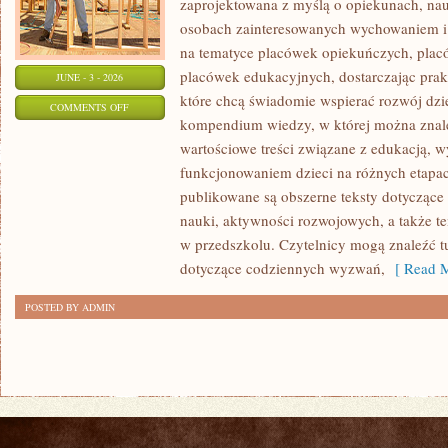
zaprojektowana z myślą o opiekunach, nau
osobach zainteresowanych wychowaniem i 
na tematyce placówek opiekuńczych, plac
placówek edukacyjnych, dostarczając prakt
JUNE - 3 - 2026
które chcą świadomie wspierać rozwój dzi
ON
COMMENTS OFF
kompendium wiedzy, w której można znaleź
PORADNIK
wartościowe treści związane z edukacją,
RODZICA
funkcjonowaniem dzieci na różnych etapac
publikowane są obszerne teksty dotyczące
nauki, aktywności rozwojowych, a także t
w przedszkolu. Czytelnicy mogą znaleźć t
dotyczące codziennych wyzwań,
[ Read M
POSTED BY ADMIN