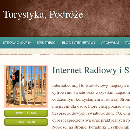
Turystyka, Podróże
STRONA GŁÓWNA
SPIS TREŚCI
BLOG INTERNETOWY
ARCHIWUM
TA
Internet Radiowy i S
Internat.com.pl to wartościowy magazyn 
cyfrowemu światu oraz wszystkim zagadnie
codziennym korzystaniem z routera. Str
miejscem dla osób, które chcą poznać świec
bezprzewodowych, światłowodów, 5G, chm
JUNE - 17 - 2026
cyberbezpieczeństwa oraz praktycznych r
ON
COMMENTS OFF
Nowości na stronie: Poradniki Użytkownik
INTERNET