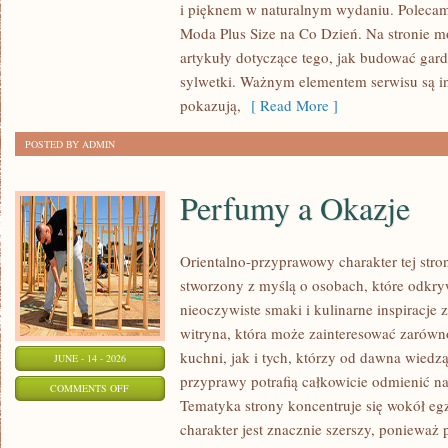
i pięknem w naturalnym wydaniu. Polecamy
PLUS
Moda Plus Size na Co Dzień. Na stronie 
SIZE
artykuły dotyczące tego, jak budować gard
sylwetki. Ważnym elementem serwisu są in
pokazują,
[ Read More ]
POSTED BY ADMIN
Perfumy a Okazje
Orientalno-przyprawowy charakter tej stron
stworzony z myślą o osobach, które odkry
nieoczywiste smaki i kulinarne inspiracje 
witryna, która może zainteresować zarów
kuchni, jak i tych, którzy od dawna wiedz
JUNE - 14 - 2026
przyprawy potrafią całkowicie odmienić na
ON
COMMENTS OFF
Tematyka strony koncentruje się wokół egz
PERFUMY
charakter jest znacznie szerszy, ponieważ
A