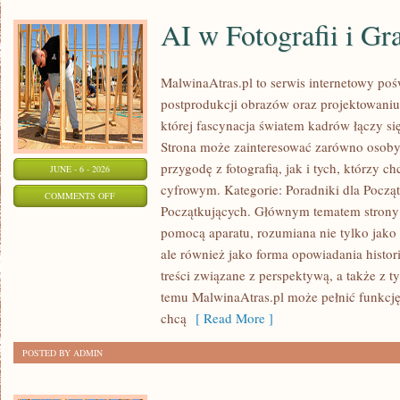
AI w Fotografii i Gra
MalwinaAtras.pl to serwis internetowy pośw
postprodukcji obrazów oraz projektowaniu
której fascynacja światem kadrów łączy się
Strona może zainteresować zarówno osoby,
przygodę z fotografią, jak i tych, którzy c
JUNE - 6 - 2026
cyfrowym. Kategorie: Poradniki dla Począt
ON
COMMENTS OFF
Początkujących. Głównym tematem strony 
AI
pomocą aparatu, rozumiana nie tylko jako
W
ale również jako forma opowiadania histor
FOTOGRAFII
treści związane z perspektywą, a także z t
I
temu MalwinaAtras.pl może pełnić funkcję
GRAFICE
chcą
[ Read More ]
POSTED BY ADMIN