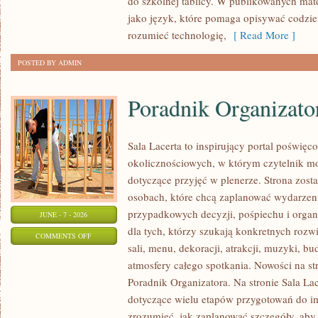
do szkolnej tablicy. W publikowanych mat
ŻYCIU
jako język, które pomaga opisywać codzie
rozumieć technologię,
[ Read More ]
POSTED BY ADMIN
Poradnik Organizato
Sala Lacerta to inspirujący portal poświęc
okolicznościowych, w którym czytelnik m
dotyczące przyjęć w plenerze. Strona zost
osobach, które chcą zaplanować wydarzeni
przypadkowych decyzji, pośpiechu i organ
JUNE - 7 - 2026
dla tych, którzy szukają konkretnych ro
ON
COMMENTS OFF
sali, menu, dekoracji, atrakcji, muzyki, b
PORADNIK
atmosfery całego spotkania. Nowości na st
ORGANIZATORA
Poradnik Organizatora. Na stronie Sala La
dotyczące wielu etapów przygotowań do i
zrozumieć, jak zaplanować szczegóły, aby