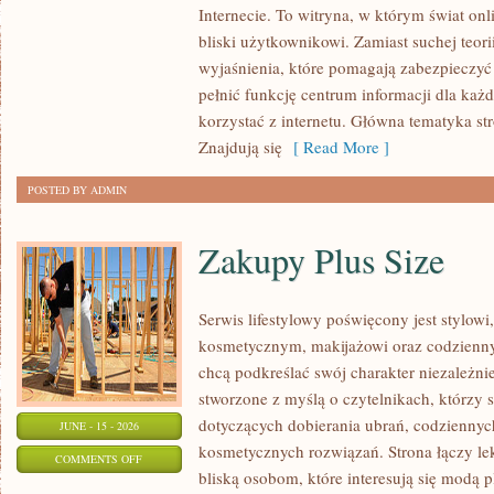
Internecie. To witryna, w którym świat on
RADIOWY
bliski użytkownikowi. Zamiast suchej teori
I
wyjaśnienia, które pomagają zabezpieczyć
SATELITARNY
pełnić funkcję centrum informacji dla każ
korzystać z internetu. Główna tematyka str
Znajdują się
[ Read More ]
POSTED BY ADMIN
Zakupy Plus Size
Serwis lifestylowy poświęcony jest stylowi
kosmetycznym, makijażowi oraz codzienny
chcą podkreślać swój charakter niezależni
stworzone z myślą o czytelnikach, którzy 
dotyczących dobierania ubrań, codziennyc
JUNE - 15 - 2026
kosmetycznych rozwiązań. Strona łączy lek
ON
COMMENTS OFF
bliską osobom, które interesują się modą 
ZAKUPY