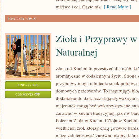
miejsce i cel. Czytelnik
[ Read More ]
POSTED BY ADMIN
Zioła i Przyprawy 
Naturalnej
Zioła od Kuchni to przestrzeń dla osób, kt
aromatyczne w codziennym życiu. Strona sk
przyprawy mogą odmienić smak potraw, na
JUNE - 7 - 2026
domowych przetworów. To inspirujący blog,
ON
COMMENTS OFF
dodatkiem do dań, lecz stają się ważnym s
ZIOŁA
majeranek mogą być wykorzystywane na w
I
zarówno w kuchni tradycyjnej, jak i w bar
PRZYPRAWY
Polecam Zioła w Kuchni i Zioła w Kuchni. 
W
wielbicieli ziół, którzy chcą gotować bard
MEDYCYNIE
może zainteresować zarówno osoby, które