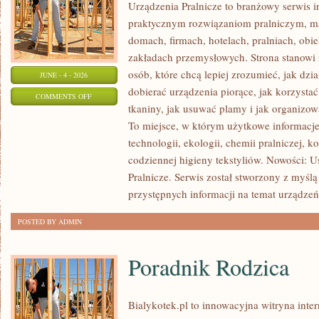
Urządzenia Pralnicze to branżowy serwis 
praktycznym rozwiązaniom pralniczym,
domach, firmach, hotelach, pralniach, obi
zakładach przemysłowych. Strona stanowi
osób, które chcą lepiej zrozumieć, jak dzia
JUNE - 4 - 2026
dobierać urządzenia piorące, jak korzystać
ON
COMMENTS OFF
tkaniny, jak usuwać plamy i jak organizo
DOMOWE
To miejsce, w którym użytkowe informacje 
TRIKI
technologii, ekologii, chemii pralniczej, k
I
codziennej higieny tekstyliów. Nowości: 
DIY
Pralnicze. Serwis został stworzony z myślą
przystępnych informacji na temat urządzeń 
POSTED BY ADMIN
Poradnik Rodzica
Bialykotek.pl to innowacyjna witryna inter