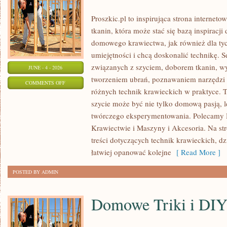
Proszkic.pl to inspirująca strona internet
tkanin, która może stać się bazą inspiracj
domowego krawiectwa, jak również dla ty
umiejętności i chcą doskonalić technikę. S
związanych z szyciem, doborem tkanin, w
JUNE - 4 - 2026
tworzeniem ubrań, poznawaniem narzędzi
ON
COMMENTS OFF
różnych technik krawieckich w praktyce. T
KRAWIECTWO
szycie może być nie tylko domową pasją, l
DOMOWE
twórczego eksperymentowania. Polecamy Hi
Krawiectwie i Maszyny i Akcesoria. Na st
treści dotyczących technik krawieckich, 
łatwiej opanować kolejne
[ Read More ]
POSTED BY ADMIN
Domowe Triki i DI