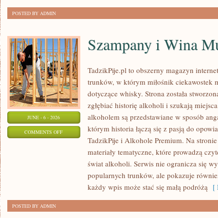
NATURALNEJ
POSTED BY ADMIN
Szampany i Wina Mu
TadzikPije.pl to obszerny magazyn intern
trunków, w którym miłośnik ciekawostek m
dotyczące whisky. Strona została stworzon
zgłębiać historię alkoholi i szukają miejsc
alkoholem są przedstawiane w sposób anga
JUNE - 6 - 2026
którym historia łączą się z pasją do opowi
ON
COMMENTS OFF
TadzikPije i Alkohole Premium. Na stronie
SZAMPANY
materiały tematyczne, które prowadzą czyt
I
świat alkoholi. Serwis nie ogranicza się w
WINA
popularnych trunków, ale pokazuje równi
MUSUJĄCE
każdy wpis może stać się małą podróżą
[ 
POSTED BY ADMIN