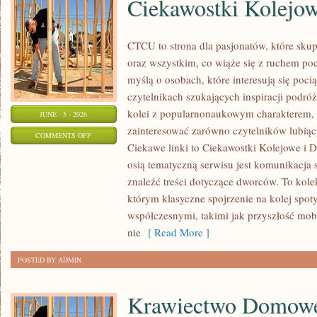
Ciekawostki Kolejo
CTCU to strona dla pasjonatów, które sku
oraz wszystkim, co wiąże się z ruchem po
myślą o osobach, które interesują się poci
czytelnikach szukających inspiracji podró
kolei z popularnonaukowym charakterem,
JUNE - 5 - 2026
zainteresować zarówno czytelników lubiąc
ON
COMMENTS OFF
Ciekawe linki to Ciekawostki Kolejowe i D
CIEKAWOSTKI
osią tematyczną serwisu jest komunikacja
KOLEJOWE
znaleźć treści dotyczące dworców. To kol
którym klasyczne spojrzenie na kolej spot
współczesnymi, takimi jak przyszłość mo
nie
[ Read More ]
POSTED BY ADMIN
Krawiectwo Domow