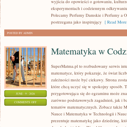
wyjścia do opowieści o gotowaniu, kulturz
OKAZJE
eksperymentach i codziennym odkrywani
Polecamy Perfumy Damskie i Perfumy a O
postrzegana jako inspirujący
[ Read More
POSTED BY ADMIN
Matematyka w Codz
SuperMatma.pl to rozbudowany serwis in
matematyce, który pokazuje, że świat licz
zależności może być ciekawy. Strona zosta
które chcą uczyć się w spokojny sposób. 
przygotowująca się do egzaminu może zna
JUNE - 9 - 2026
zarówno podstawowych zagadnień, jak i b
ON
COMMENTS OFF
tematów matematycznych. Zobacz także M
MATEMATYKA
Nauce i Matematyka w Technologii i Nauc
W
prezentuje matematykę jako dziedzinę, któ
CODZIENNYM